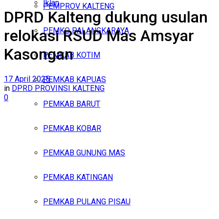
Iklan
PEMPROV KALTENG
DPRD Kalteng dukung usulan
Sabtu, Agustus 8, 2026
PEMKO PALANGKARAYA
relokasi RSUD Mas Amsyar
Kasongan
PEMKAB KOTIM
17 April 2025
PEMKAB KAPUAS
in
DPRD PROVINSI KALTENG
0
PEMKAB BARUT
PEMKAB KOBAR
PEMKAB GUNUNG MAS
PEMKAB KATINGAN
PEMKAB PULANG PISAU