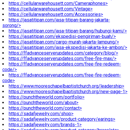
https://cellularwarehousett.com/Cameraphones>
https://cellularwarehousett.com/Vintage>
https://cellularwarehousett.com/Accessories>
https://jasatitipan.com/jasa-titipan-barang-jakarta-
sorong/>
https://jasatitipan.com/jasa-titipan-barang/hubungi-kami/>
https://jasatitipan.com/ekspedisi-pengiriman-buah/>
https://jasatitipan.com/cargo-murah-jakarta-lampung/>
https://jasatitipan.com/jasa-ekspedisi-jakarta-ke-ambon/>
https://ffadvanceserverupdates.com/category/blog/>
https://ffadvanceserverupdates.com/free-fire-max/>
https://ffadvanceserverupdates.com/free-fire-redeem-
code/>
https://ffadvanceserverupdates.com/free-fire-redeem-
code>
https://www.mooreschapelbaptistchurch.org/leadership>
https://www.mooreschapelbaptistchurch.org/new-page-1>
https://punchtheworld.com/portfolio>
https://punchtheworld.com/about>
https://punchtheworld.com/contact>
https://sadafjewelry.com/shop>
https://sadafjewelry.com/product-category/earings>
https://sadafjewelry.com/brands-1>