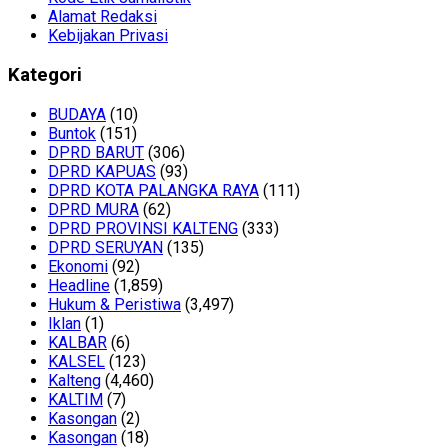
Alamat Redaksi
Kebijakan Privasi
Kategori
BUDAYA
(10)
Buntok
(151)
DPRD BARUT
(306)
DPRD KAPUAS
(93)
DPRD KOTA PALANGKA RAYA
(111)
DPRD MURA
(62)
DPRD PROVINSI KALTENG
(333)
DPRD SERUYAN
(135)
Ekonomi
(92)
Headline
(1,859)
Hukum & Peristiwa
(3,497)
Iklan
(1)
KALBAR
(6)
KALSEL
(123)
Kalteng
(4,460)
KALTIM
(7)
Kasongan
(2)
Kasongan
(18)