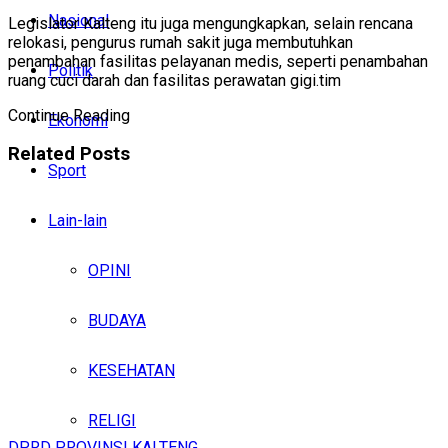
Nasional
Legislator Kalteng itu juga mengungkapkan, selain rencana
relokasi, pengurus rumah sakit juga membutuhkan
penambahan fasilitas pelayanan medis, seperti penambahan
Politik
ruang cuci darah dan fasilitas perawatan gigi.tim
Continue Reading
Ekonomi
Related
Posts
Sport
Lain-lain
OPINI
BUDAYA
KESEHATAN
RELIGI
DPRD PROVINSI KALTENG