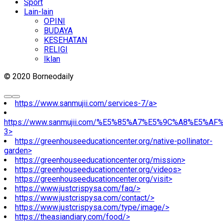
Sport
Lain-lain
OPINI
BUDAYA
KESEHATAN
RELIGI
Iklan
© 2020 Borneodaily
https://www.sanmujii.com/services-7/a>
https://www.sanmujii.com/%E5%85%A7%E5%9C%A8%E5%A
3>
https://greenhouseeducationcenter.org/native-pollinator-
garden>
https://greenhouseeducationcenter.org/mission>
https://greenhouseeducationcenter.org/videos>
https://greenhouseeducationcenter.org/visit>
https://www.justcrispysa.com/faq/>
https://www.justcrispysa.com/contact/>
https://www.justcrispysa.com/type/image/>
https://theasiandiary.com/food/>