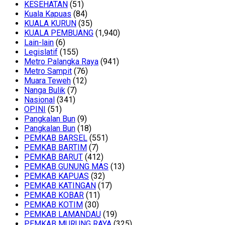
KESEHATAN
(51)
Kuala Kapuas
(84)
KUALA KURUN
(35)
KUALA PEMBUANG
(1,940)
Lain-lain
(6)
Legislatif
(155)
Metro Palangka Raya
(941)
Metro Sampit
(76)
Muara Teweh
(12)
Nanga Bulik
(7)
Nasional
(341)
OPINI
(51)
Pangkalan Bun
(9)
Pangkalan Bun
(18)
PEMKAB BARSEL
(551)
PEMKAB BARTIM
(7)
PEMKAB BARUT
(412)
PEMKAB GUNUNG MAS
(13)
PEMKAB KAPUAS
(32)
PEMKAB KATINGAN
(17)
PEMKAB KOBAR
(11)
PEMKAB KOTIM
(30)
PEMKAB LAMANDAU
(19)
PEMKAB MURUNG RAYA
(325)