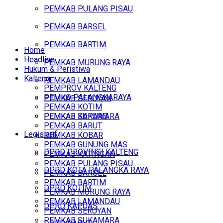
PEMKAB PULANG PISAU
PEMKAB BARSEL
PEMKAB BARTIM
Home
Headline
PEMKAB MURUNG RAYA
Hukum & Peristiwa
Kalteng
PEMKAB LAMANDAU
PEMPROV KALTENG
PEMKO PALANGKARAYA
PEMKAB SERUYAN
PEMKAB KOTIM
PEMKAB SUKAMARA
PEMKAB KAPUAS
PEMKAB BARUT
Legislatif
PEMKAB KOBAR
PEMKAB GUNUNG MAS
DPRD PROVINSI KALTENG
PEMKAB KATINGAN
PEMKAB PULANG PISAU
DPRD KOTA PALANGKA RAYA
PEMKAB BARSEL
PEMKAB BARTIM
DPRD KOTIM
PEMKAB MURUNG RAYA
PEMKAB LAMANDAU
DPRD KAPUAS
PEMKAB SERUYAN
PEMKAB SUKAMARA