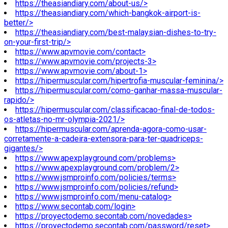
https://theasiandiary.com/about-us/>
https://theasiandiary.com/which-bangkok-airport-is-
better/>
https://theasiandiary.com/best-malaysian-dishes-to-try-
on-your-first-trip/>
https://www.apvmovie.com/contact>
https://www.apvmovie.com/projects-3>
https://www.apvmovie.com/about-1>
https://hipermuscular.com/hipertrofia-muscular-feminina/>
https://hipermuscular.com/como-ganhar-massa-muscular-
rapido/>
https://hipermuscular.com/classificacao-final-de-todos-
os-atletas-no-mr-olympia-2021/>
https://hipermuscular.com/aprenda-agora-como-usar-
corretamente-a-cadeira-extensora-para-ter-quadriceps-
gigantes/>
https://www.apexplayground.com/problems>
https://www.apexplayground.com/problem/2>
https://www.jsmproinfo.com/policies/terms>
https://www.jsmproinfo.com/policies/refund>
https://www.jsmproinfo.com/menu-catalog>
https://www.secontab.com/login>
https://proyectodemo.secontab.com/novedades>
https://proyectodemo.secontab.com/password/reset>