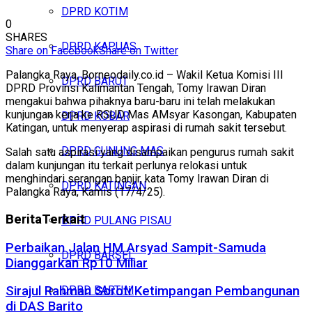
DPRD KOTIM
0
SHARES
DPRD KAPUAS
Share on Facebook
Share on Twitter
Palangka Raya, Borneodaily.co.id – Wakil Ketua Komisi III
DPRD BARUT
DPRD Provinsi Kalimantan Tengah, Tomy Irawan Diran
mengakui bahwa pihaknya baru-baru ini telah melakukan
kunjungan kerja ke RSUD Mas AMsyar Kasongan, Kabupaten
DPRD KOBAR
Katingan, untuk menyerap aspirasi di rumah sakit tersebut.
DPRD GUNUNG MAS
Salah satu aspirasi yang disampaikan pengurus rumah sakit
dalam kunjungan itu terkait perlunya relokasi untuk
menghindari serangan banjir, kata Tomy Irawan Diran di
DPRD KATINGAN
Palangka Raya, Kamis (17/4/25).
Berita
Terkait
DPRD PULANG PISAU
Perbaikan Jalan HM Arsyad Sampit-Samuda
DPRD BARSEL
Dianggarkan Rp10 Miliar
DPRD BARTIM
Sirajul Rahman Soroti Ketimpangan Pembangunan
di DAS Barito