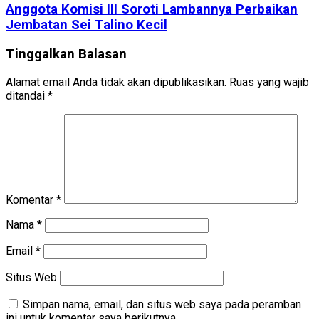
Anggota Komisi III Soroti Lambannya Perbaikan
Jembatan Sei Talino Kecil
Tinggalkan Balasan
Alamat email Anda tidak akan dipublikasikan.
Ruas yang wajib
ditandai
*
Komentar
*
Nama
*
Email
*
Situs Web
Simpan nama, email, dan situs web saya pada peramban
ini untuk komentar saya berikutnya.