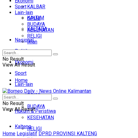
Ekonomi
Sport
KALBAR
Lain-lain
KALTIM
OPINI
BUDAYA
KALTARA
KESEHATAN
RELIGI
Nasional
Iklan
Politik
No Result
Ekonomi
View All Result
Sport
Home
Lain-lain
OPINI
Headline
No Result
BUDAYA
View All Result
Hukum & Peristiwa
KESEHATAN
Kalteng
RELIGI
Home
Legislatif
DPRD PROVINSI KALTENG