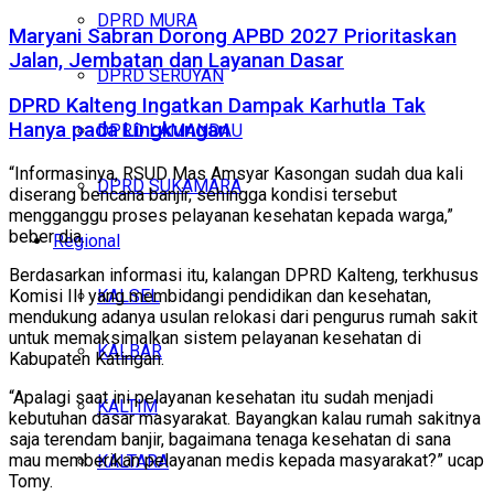
DPRD MURA
Maryani Sabran Dorong APBD 2027 Prioritaskan
Jalan, Jembatan dan Layanan Dasar
DPRD SERUYAN
DPRD Kalteng Ingatkan Dampak Karhutla Tak
Hanya pada Lingkungan
DPRD LAMANDAU
“Informasinya, RSUD Mas Amsyar Kasongan sudah dua kali
DPRD SUKAMARA
diserang bencana banjir, sehingga kondisi tersebut
mengganggu proses pelayanan kesehatan kepada warga,”
beber dia.
Regional
Berdasarkan informasi itu, kalangan DPRD Kalteng, terkhusus
Komisi III yang membidangi pendidikan dan kesehatan,
KALSEL
mendukung adanya usulan relokasi dari pengurus rumah sakit
untuk memaksimalkan sistem pelayanan kesehatan di
KALBAR
Kabupaten Katingan.
“Apalagi saat ini pelayanan kesehatan itu sudah menjadi
KALTIM
kebutuhan dasar masyarakat. Bayangkan kalau rumah sakitnya
saja terendam banjir, bagaimana tenaga kesehatan di sana
mau memberikan pelayanan medis kepada masyarakat?” ucap
KALTARA
Tomy.