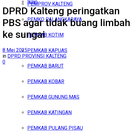
Iklan
PEMPROV KALTENG
DPRD Kalteng peringatkan
Jumat, Agustus 7, 2026
PEMKO PALANGKARAYA
PBS agar tidak buang limbah
ke sungai
PEMKAB KOTIM
8 Mei 2025
PEMKAB KAPUAS
in
DPRD PROVINSI KALTENG
0
PEMKAB BARUT
PEMKAB KOBAR
PEMKAB GUNUNG MAS
PEMKAB KATINGAN
PEMKAB PULANG PISAU