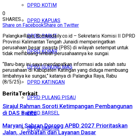
DPRD KOTIM
0
SHARES
DPRD KAPUAS
Share on Facebook
Share on Twitter
Palangka Raya, Borneodaily.co.id – Sekretaris Komisi II DPRD
DPRD BARUT
Provinsi Kalimantan Tengah Junaidi memperingatkan
perusahaan besar swasta (PBS) di wilayah setempat untuk
DPRD KOBAR
tidak membuang limbah perusahaannya ke sungai.
“Baru-baru ini saya mendapatkan informasi ada salah satu
DPRD GUNUNG MAS
perusahaan di Kabupaten Katingan yang diduga membuang
limbahnya ke sungai,” katanya di Palangka Raya, Rabu
(8/5/25).
DPRD KATINGAN
Berita
Terkait
DPRD PULANG PISAU
Sirajul Rahman Soroti Ketimpangan Pembangunan
di DAS Barito
DPRD BARSEL
Maryani Sabran Dorong APBD 2027 Prioritaskan
DPRD BARTIM
Jalan, Jembatan dan Layanan Dasar