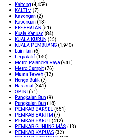
Kalteng
(4,458)
KALTIM
(7)
Kasongan
(2)
Kasongan
(18)
KESEHATAN
(51)
Kuala Kapuas
(84)
KUALA KURUN
(35)
KUALA PEMBUANG
(1,940)
Lain-lain
(6)
Legislatif
(140)
Metro Palangka Raya
(941)
Metro Sampit
(76)
Muara Teweh
(12)
Nanga Bulik
(7)
Nasional
(341)
OPINI
(51)
Pangkalan Bun
(9)
Pangkalan Bun
(18)
PEMKAB BARSEL
(551)
PEMKAB BARTIM
(7)
PEMKAB BARUT
(412)
PEMKAB GUNUNG MAS
(13)
PEMKAB KAPUAS
(32)