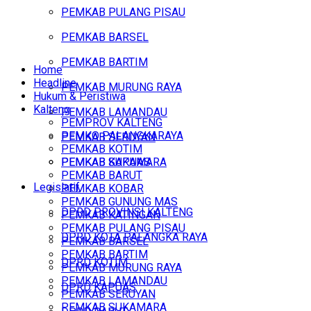
PEMKAB PULANG PISAU
PEMKAB BARSEL
PEMKAB BARTIM
Home
Headline
PEMKAB MURUNG RAYA
Hukum & Peristiwa
Kalteng
PEMKAB LAMANDAU
PEMPROV KALTENG
PEMKO PALANGKARAYA
PEMKAB SERUYAN
PEMKAB KOTIM
PEMKAB SUKAMARA
PEMKAB KAPUAS
PEMKAB BARUT
Legislatif
PEMKAB KOBAR
PEMKAB GUNUNG MAS
DPRD PROVINSI KALTENG
PEMKAB KATINGAN
PEMKAB PULANG PISAU
DPRD KOTA PALANGKA RAYA
PEMKAB BARSEL
PEMKAB BARTIM
DPRD KOTIM
PEMKAB MURUNG RAYA
PEMKAB LAMANDAU
DPRD KAPUAS
PEMKAB SERUYAN
PEMKAB SUKAMARA