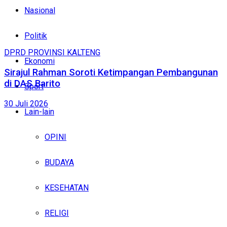
Nasional
Politik
DPRD PROVINSI KALTENG
Ekonomi
Sirajul Rahman Soroti Ketimpangan Pembangunan
di DAS Barito
Sport
30 Juli 2026
Lain-lain
OPINI
BUDAYA
KESEHATAN
RELIGI