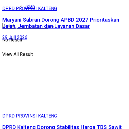
Iklan
DPRD PROVINSI KALTENG
Maryani Sabran Dorong APBD 2027 Prioritaskan
Jalan, Jembatan dan Layanan Dasar
29 Juli 2026
No Result
View All Result
DPRD PROVINSI KALTENG
DPRD Kalteng Dorong Stabilitas Harga TBS Sawit