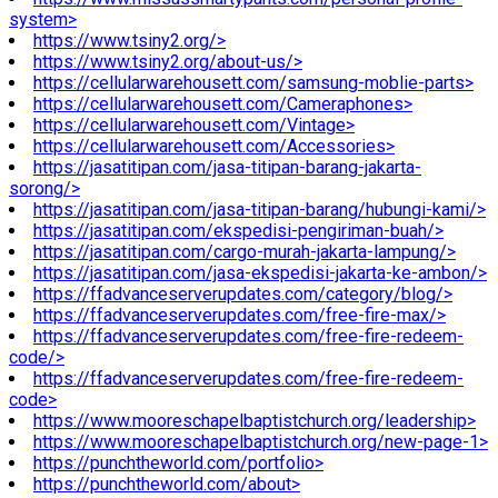
system>
https://www.tsiny2.org/>
https://www.tsiny2.org/about-us/>
https://cellularwarehousett.com/samsung-moblie-parts>
https://cellularwarehousett.com/Cameraphones>
https://cellularwarehousett.com/Vintage>
https://cellularwarehousett.com/Accessories>
https://jasatitipan.com/jasa-titipan-barang-jakarta-
sorong/>
https://jasatitipan.com/jasa-titipan-barang/hubungi-kami/>
https://jasatitipan.com/ekspedisi-pengiriman-buah/>
https://jasatitipan.com/cargo-murah-jakarta-lampung/>
https://jasatitipan.com/jasa-ekspedisi-jakarta-ke-ambon/>
https://ffadvanceserverupdates.com/category/blog/>
https://ffadvanceserverupdates.com/free-fire-max/>
https://ffadvanceserverupdates.com/free-fire-redeem-
code/>
https://ffadvanceserverupdates.com/free-fire-redeem-
code>
https://www.mooreschapelbaptistchurch.org/leadership>
https://www.mooreschapelbaptistchurch.org/new-page-1>
https://punchtheworld.com/portfolio>
https://punchtheworld.com/about>