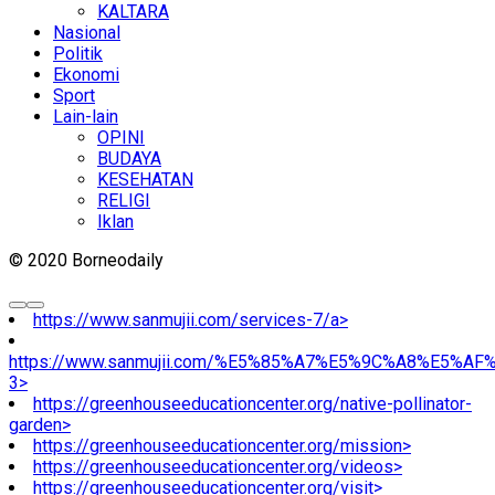
KALTARA
Nasional
Politik
Ekonomi
Sport
Lain-lain
OPINI
BUDAYA
KESEHATAN
RELIGI
Iklan
© 2020 Borneodaily
https://www.sanmujii.com/services-7/a>
https://www.sanmujii.com/%E5%85%A7%E5%9C%A8%E5%A
3>
https://greenhouseeducationcenter.org/native-pollinator-
garden>
https://greenhouseeducationcenter.org/mission>
https://greenhouseeducationcenter.org/videos>
https://greenhouseeducationcenter.org/visit>