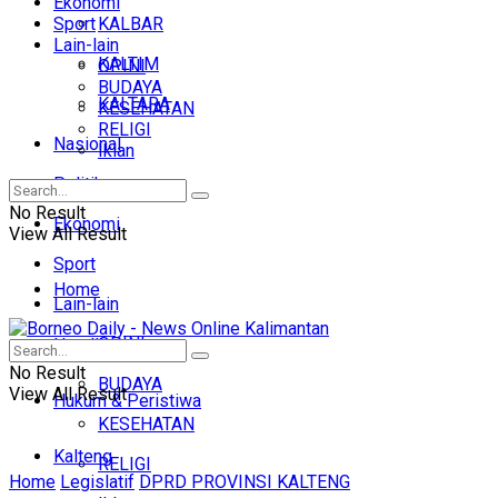
Ekonomi
Sport
KALBAR
Lain-lain
KALTIM
OPINI
BUDAYA
KALTARA
KESEHATAN
RELIGI
Nasional
Iklan
Politik
No Result
Ekonomi
View All Result
Sport
Home
Lain-lain
OPINI
Headline
No Result
BUDAYA
View All Result
Hukum & Peristiwa
KESEHATAN
Kalteng
RELIGI
Home
Legislatif
DPRD PROVINSI KALTENG