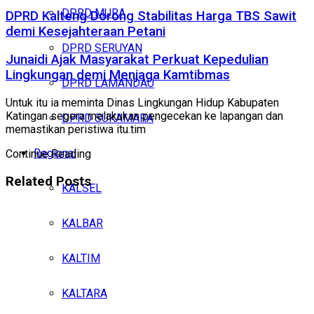
DPRD MURA
DPRD Kalteng Dorong Stabilitas Harga TBS Sawit
demi Kesejahteraan Petani
DPRD SERUYAN
Junaidi Ajak Masyarakat Perkuat Kepedulian
Lingkungan demi Menjaga Kamtibmas
DPRD LAMANDAU
Untuk itu ia meminta Dinas Lingkungan Hidup Kabupaten
Katingan segera melakukan pengecekan ke lapangan dan
DPRD SUKAMARA
memastikan peristiwa itu.tim
Regional
Continue Reading
Related
Posts
KALSEL
KALBAR
KALTIM
KALTARA