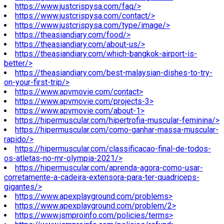
https://www.justcrispysa.com/faq/>
https://www.justcrispysa.com/contact/>
https://www.justcrispysa.com/type/image/>
https://theasiandiary.com/food/>
https://theasiandiary.com/about-us/>
https://theasiandiary.com/which-bangkok-airport-is-
better/>
https://theasiandiary.com/best-malaysian-dishes-to-try-
on-your-first-trip/>
https://www.apvmovie.com/contact>
https://www.apvmovie.com/projects-3>
https://www.apvmovie.com/about-1>
https://hipermuscular.com/hipertrofia-muscular-feminina/>
https://hipermuscular.com/como-ganhar-massa-muscular-
rapido/>
https://hipermuscular.com/classificacao-final-de-todos-
os-atletas-no-mr-olympia-2021/>
https://hipermuscular.com/aprenda-agora-como-usar-
corretamente-a-cadeira-extensora-para-ter-quadriceps-
gigantes/>
https://www.apexplayground.com/problems>
https://www.apexplayground.com/problem/2>
https://www.jsmproinfo.com/policies/terms>