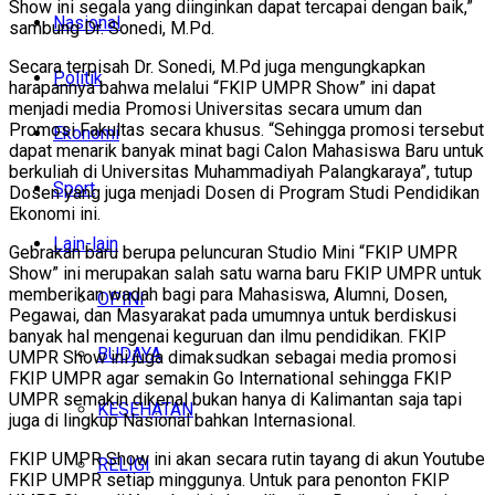
Show ini segala yang diinginkan dapat tercapai dengan baik,”
Nasional
sambung Dr. Sonedi, M.Pd.
Secara terpisah Dr. Sonedi, M.Pd juga mengungkapkan
Politik
harapannya bahwa melalui “FKIP UMPR Show” ini dapat
menjadi media Promosi Universitas secara umum dan
Promosi Fakultas secara khusus. “Sehingga promosi tersebut
Ekonomi
dapat menarik banyak minat bagi Calon Mahasiswa Baru untuk
berkuliah di Universitas Muhammadiyah Palangkaraya”, tutup
Sport
Dosen yang juga menjadi Dosen di Program Studi Pendidikan
Ekonomi ini.
Lain-lain
Gebrakan baru berupa peluncuran Studio Mini “FKIP UMPR
Show” ini merupakan salah satu warna baru FKIP UMPR untuk
memberikan wadah bagi para Mahasiswa, Alumni, Dosen,
OPINI
Pegawai, dan Masyarakat pada umumnya untuk berdiskusi
banyak hal mengenai keguruan dan ilmu pendidikan. FKIP
BUDAYA
UMPR Show ini juga dimaksudkan sebagai media promosi
FKIP UMPR agar semakin Go International sehingga FKIP
UMPR semakin dikenal bukan hanya di Kalimantan saja tapi
KESEHATAN
juga di lingkup Nasional bahkan Internasional.
FKIP UMPR Show ini akan secara rutin tayang di akun Youtube
RELIGI
FKIP UMPR setiap minggunya. Untuk para penonton FKIP