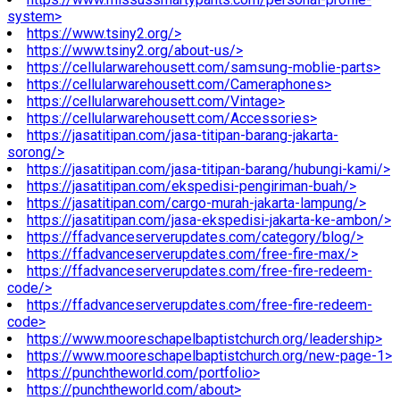
system>
https://www.tsiny2.org/>
https://www.tsiny2.org/about-us/>
https://cellularwarehousett.com/samsung-moblie-parts>
https://cellularwarehousett.com/Cameraphones>
https://cellularwarehousett.com/Vintage>
https://cellularwarehousett.com/Accessories>
https://jasatitipan.com/jasa-titipan-barang-jakarta-
sorong/>
https://jasatitipan.com/jasa-titipan-barang/hubungi-kami/>
https://jasatitipan.com/ekspedisi-pengiriman-buah/>
https://jasatitipan.com/cargo-murah-jakarta-lampung/>
https://jasatitipan.com/jasa-ekspedisi-jakarta-ke-ambon/>
https://ffadvanceserverupdates.com/category/blog/>
https://ffadvanceserverupdates.com/free-fire-max/>
https://ffadvanceserverupdates.com/free-fire-redeem-
code/>
https://ffadvanceserverupdates.com/free-fire-redeem-
code>
https://www.mooreschapelbaptistchurch.org/leadership>
https://www.mooreschapelbaptistchurch.org/new-page-1>
https://punchtheworld.com/portfolio>
https://punchtheworld.com/about>