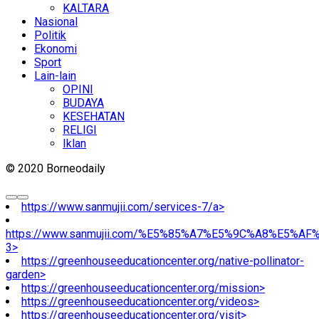
KALTARA
Nasional
Politik
Ekonomi
Sport
Lain-lain
OPINI
BUDAYA
KESEHATAN
RELIGI
Iklan
© 2020 Borneodaily
https://www.sanmujii.com/services-7/a>
https://www.sanmujii.com/%E5%85%A7%E5%9C%A8%E5%A
3>
https://greenhouseeducationcenter.org/native-pollinator-
garden>
https://greenhouseeducationcenter.org/mission>
https://greenhouseeducationcenter.org/videos>
https://greenhouseeducationcenter.org/visit>