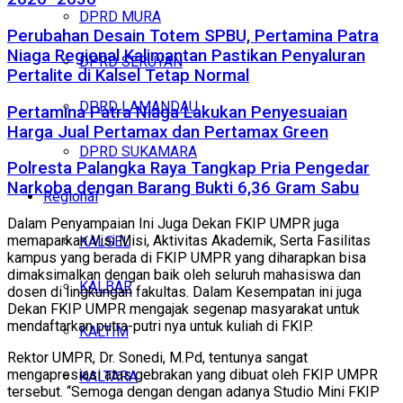
DPRD MURA
Perubahan Desain Totem SPBU, Pertamina Patra
Niaga Regional Kalimantan Pastikan Penyaluran
DPRD SERUYAN
Pertalite di Kalsel Tetap Normal
DPRD LAMANDAU
Pertamina Patra Niaga Lakukan Penyesuaian
Harga Jual Pertamax dan Pertamax Green
DPRD SUKAMARA
Polresta Palangka Raya Tangkap Pria Pengedar
Narkoba dengan Barang Bukti 6,36 Gram Sabu
Regional
Dalam Penyampaian Ini Juga Dekan FKIP UMPR juga
memaparkan Visi Misi, Aktivitas Akademik, Serta Fasilitas
KALSEL
kampus yang berada di FKIP UMPR yang diharapkan bisa
dimaksimalkan dengan baik oleh seluruh mahasiswa dan
KALBAR
dosen di lingkungan fakultas. Dalam Kesempatan ini juga
Dekan FKIP UMPR mengajak segenap masyarakat untuk
mendaftarkan putra-putri nya untuk kuliah di FKIP.
KALTIM
Rektor UMPR, Dr. Sonedi, M.Pd, tentunya sangat
mengapresiasi atas gebrakan yang dibuat oleh FKIP UMPR
KALTARA
tersebut. “Semoga dengan dengan adanya Studio Mini FKIP