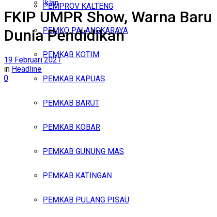
Iklan
PEMPROV KALTENG
FKIP UMPR Show, Warna Baru
Sabtu, Agustus 8, 2026
PEMKO PALANGKARAYA
Dunia Pendidikan
PEMKAB KOTIM
19 Februari 2021
in
Headline
0
PEMKAB KAPUAS
PEMKAB BARUT
PEMKAB KOBAR
PEMKAB GUNUNG MAS
PEMKAB KATINGAN
PEMKAB PULANG PISAU