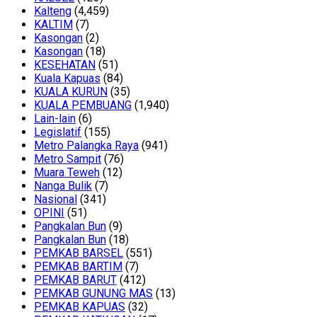
Kalteng
(4,459)
KALTIM
(7)
Kasongan
(2)
Kasongan
(18)
KESEHATAN
(51)
Kuala Kapuas
(84)
KUALA KURUN
(35)
KUALA PEMBUANG
(1,940)
Lain-lain
(6)
Legislatif
(155)
Metro Palangka Raya
(941)
Metro Sampit
(76)
Muara Teweh
(12)
Nanga Bulik
(7)
Nasional
(341)
OPINI
(51)
Pangkalan Bun
(9)
Pangkalan Bun
(18)
PEMKAB BARSEL
(551)
PEMKAB BARTIM
(7)
PEMKAB BARUT
(412)
PEMKAB GUNUNG MAS
(13)
PEMKAB KAPUAS
(32)