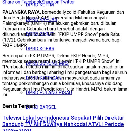
Share on Facebook
Share on Twitter
DPRD KOTIM
PALANGKA RAYA,
borneodaily.co.id-Fakultas Keguruan dan
Ilmu Pendidikan (FKIP) Universitas Muhammadiyah
DPRD KAPUAS
Palangkaraya (UMPR) melakukan gebrakan baru di bulan
Februari ini. Gebrakan baru tersebut adalah dengan
DPRD BARUT
diluncurkannya Studio Mini “FKIP UMPR Show” pada Rabu
(17/2). Gebrakan baru ini tentunya menjadi warna baru bagi
FKIP UMPR.
DPRD KOBAR
Bertempat di FKIP UMPR, Dekan FKIP Hendri, M.Pd,
membuka secara resmi studio mini ‘FKIP UMPR Show” ini.
DPRD GUNUNG MAS
“Pembuatan studio mini ini dimaksudkan untuk menjadi pilar
informasi, dan berbagi sharing Ilmu pengetahuan bagi seluruh
mahasiswa, dosen, alumni dan masyarakat pada umumnya
DPRD KATINGAN
tentang perkembangan dunia keilmuan, khususnya dibidang
Keguruan dan Ilmu Pendidikan,” ujar Hendri, M.Pd, belum lama
DPRD PULANG PISAU
ini.
Berita
Terkait
DPRD BARSEL
Televisi Lokal se-Indonesia Sepakat Pilih Direktur
DPRD BARTIM
Bandung TV Alit Suwirya Nahkodai ATVLI Periode
2026–2030