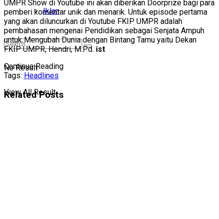
UMPR Show di Youtube ini akan diberikan Doorprize bagi para
Iklan
pemberi komentar unik dan menarik. Untuk episode pertama
yang akan diluncurkan di Youtube FKIP UMPR adalah
pembahasan mengenai Pendidikan sebagai Senjata Ampuh
untuk Mengubah Dunia dengan Bintang Tamu yaitu Dekan
FKIP UMPR, Hendri, M.Pd.
ist
Continue Reading
No Result
Tags:
Headlines
View All Result
Related
Posts