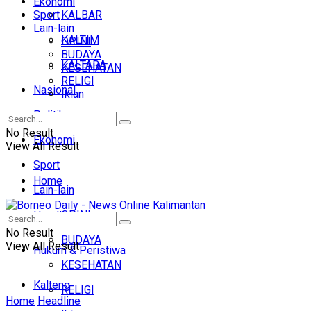
Ekonomi
Sport
KALBAR
Lain-lain
KALTIM
OPINI
BUDAYA
KALTARA
KESEHATAN
RELIGI
Nasional
Iklan
Politik
No Result
Ekonomi
View All Result
Sport
Home
Lain-lain
OPINI
Headline
No Result
BUDAYA
View All Result
Hukum & Peristiwa
KESEHATAN
Kalteng
RELIGI
Home
Headline