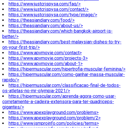
https://www.justcrispysa.com/faq/>
https://www.justcrispysa.com/contact/>
https://www.justcrispysa.com/type/image/>
https://theasiandiary.com/food/>
https://theasiandiary.com/about-us/>
https://theasiandiary.com/which-bangkok-airport-is-
better/>
https://theasiandiary.com/best-malaysian-dishes-to-try-
on-your-first-trip/>
https://www.apvmovie.com/contact>
https://www.apvmovie.com/projects-3>
https://www.apvmovie.com/about-1>
https://hipermuscular.com/hipertrofia-muscular-feminina/>
https://hipermuscular.com/como-ganhar-massa-muscular-
rapido/>
https://hipermuscular.com/classificacao-final-de-todos-
os-atletas-no-mr-olympia-2021/>
https://hipermuscular.com/aprenda-agora-como-usar-
corretamente-a-cadeira-extensora-para-ter-quadriceps-
gigantes/>
https://www.apexplayground.com/problems>
https://www.apexplayground.com/problem/2>
https://www.jsmproinfo.com/policies/terms>