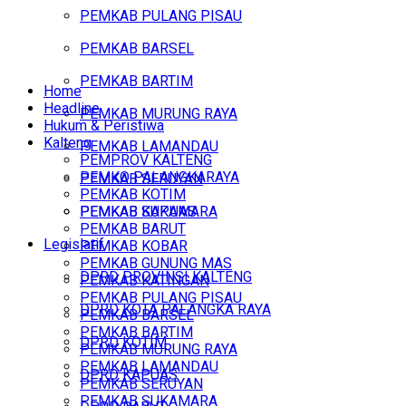
PEMKAB PULANG PISAU
PEMKAB BARSEL
PEMKAB BARTIM
Home
Headline
PEMKAB MURUNG RAYA
Hukum & Peristiwa
Kalteng
PEMKAB LAMANDAU
PEMPROV KALTENG
PEMKO PALANGKARAYA
PEMKAB SERUYAN
PEMKAB KOTIM
PEMKAB SUKAMARA
PEMKAB KAPUAS
PEMKAB BARUT
Legislatif
PEMKAB KOBAR
PEMKAB GUNUNG MAS
DPRD PROVINSI KALTENG
PEMKAB KATINGAN
PEMKAB PULANG PISAU
DPRD KOTA PALANGKA RAYA
PEMKAB BARSEL
PEMKAB BARTIM
DPRD KOTIM
PEMKAB MURUNG RAYA
PEMKAB LAMANDAU
DPRD KAPUAS
PEMKAB SERUYAN
PEMKAB SUKAMARA