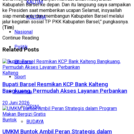
KALTIM
Kabupaten Barsel ke depan. Dan itu langsung saya sampaikan
ke Presiden saat memberikan ucapan Selamat, insyaallah
siap membantu dan membangun Kabupaten Barsel melalui
KALTARA
jalur kegiatan sosial TP PKK Kabupaten Barsel,” pungkasnya.
(
Tim
)
Nasional
Continue Reading
Politik
Related
Posts
Ekonomi
Kalteng
Sport
Bupati Barsel Resmikan KCP Bank Kalteng
Bangkuang, Permudah Akses Layanan Perbankan
Lain-lain
20 Juni 2026
OPINI
Buntok
BUDAYA
UMKM Buntok Ambil Peran Strategis dalam