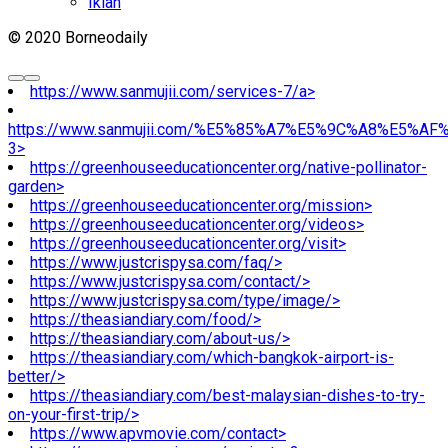
Iklan
© 2020 Borneodaily
https://www.sanmujii.com/services-7/a>
https://www.sanmujii.com/%E5%85%A7%E5%9C%A8%E5%A
3>
https://greenhouseeducationcenter.org/native-pollinator-
garden>
https://greenhouseeducationcenter.org/mission>
https://greenhouseeducationcenter.org/videos>
https://greenhouseeducationcenter.org/visit>
https://www.justcrispysa.com/faq/>
https://www.justcrispysa.com/contact/>
https://www.justcrispysa.com/type/image/>
https://theasiandiary.com/food/>
https://theasiandiary.com/about-us/>
https://theasiandiary.com/which-bangkok-airport-is-
better/>
https://theasiandiary.com/best-malaysian-dishes-to-try-
on-your-first-trip/>
https://www.apvmovie.com/contact>