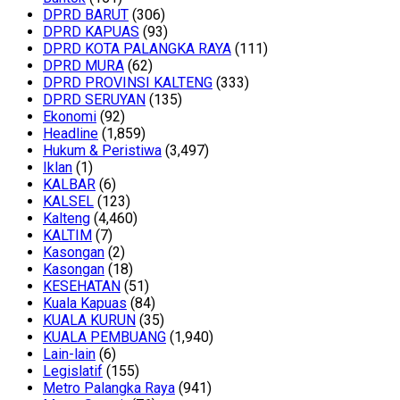
DPRD BARUT
(306)
DPRD KAPUAS
(93)
DPRD KOTA PALANGKA RAYA
(111)
DPRD MURA
(62)
DPRD PROVINSI KALTENG
(333)
DPRD SERUYAN
(135)
Ekonomi
(92)
Headline
(1,859)
Hukum & Peristiwa
(3,497)
Iklan
(1)
KALBAR
(6)
KALSEL
(123)
Kalteng
(4,460)
KALTIM
(7)
Kasongan
(2)
Kasongan
(18)
KESEHATAN
(51)
Kuala Kapuas
(84)
KUALA KURUN
(35)
KUALA PEMBUANG
(1,940)
Lain-lain
(6)
Legislatif
(155)
Metro Palangka Raya
(941)