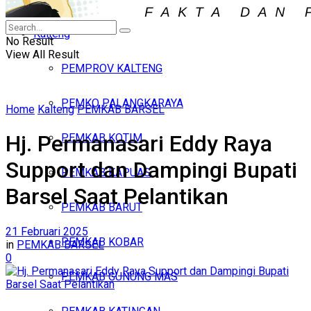
Iklan
Kalteng
Minggu, Agustus 9, 2026
No Result
View All Result
PEMPROV KALTENG
PEMKO PALANGKARAYA
Home
Kalteng
PEMKAB BARSEL
Hj. Permanasari Eddy Raya
PEMKAB KOTIM
Support dan Dampingi Bupati
PEMKAB KAPUAS
Barsel Saat Pelantikan
PEMKAB BARUT
21 Februari 2025
PEMKAB KOBAR
in
PEMKAB BARSEL
0
PEMKAB GUNUNG MAS