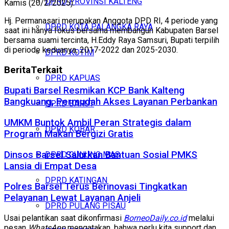
DPRD PROVINSI KALTENG
Kamis (20/2/2025).
Hj. Permanasari merupakan Anggota DPD RI, 4 periode yang
DPRD KOTA PALANGKA RAYA
saat ini hanya fokus bersama membangun Kabupaten Barsel
bersama suami tercinta, H.Eddy Raya Samsuri, Bupati terpilih
di periode keduanya, 2017-2022 dan 2025-2030.
DPRD KOTIM
Berita
Terkait
DPRD KAPUAS
Bupati Barsel Resmikan KCP Bank Kalteng
Bangkuang, Permudah Akses Layanan Perbankan
DPRD BARUT
UMKM Buntok Ambil Peran Strategis dalam
DPRD KOBAR
Program Makan Bergizi Gratis
Dinsos Barsel Salurkan Bantuan Sosial PMKS
DPRD GUNUNG MAS
Lansia di Empat Desa
DPRD KATINGAN
Polres Barsel Terus Berinovasi Tingkatkan
Pelayanan Lewat Layanan Anjeli
DPRD PULANG PISAU
Usai pelantikan saat dikonfirmasi
BorneoDaily.co.id
melalui
pesan
WhatsApp
mengatakan, bahwa perlu kita support dan