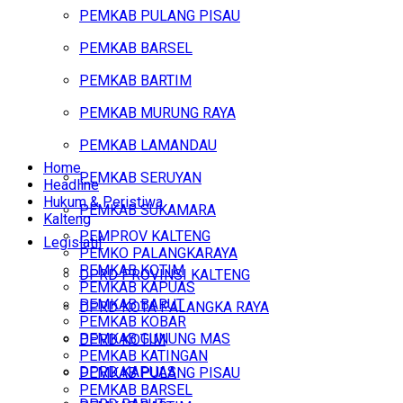
PEMKAB PULANG PISAU
PEMKAB BARSEL
PEMKAB BARTIM
PEMKAB MURUNG RAYA
PEMKAB LAMANDAU
Home
PEMKAB SERUYAN
Headline
Hukum & Peristiwa
PEMKAB SUKAMARA
Kalteng
PEMPROV KALTENG
Legislatif
PEMKO PALANGKARAYA
PEMKAB KOTIM
DPRD PROVINSI KALTENG
PEMKAB KAPUAS
PEMKAB BARUT
DPRD KOTA PALANGKA RAYA
PEMKAB KOBAR
PEMKAB GUNUNG MAS
DPRD KOTIM
PEMKAB KATINGAN
DPRD KAPUAS
PEMKAB PULANG PISAU
PEMKAB BARSEL