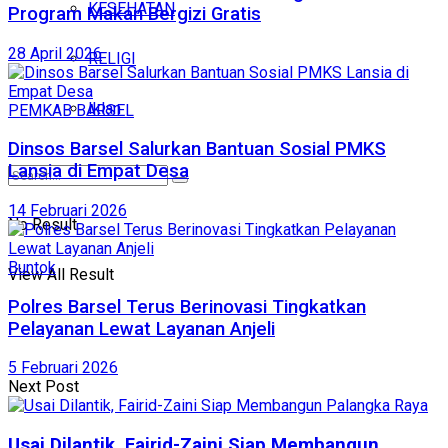
KESEHATAN
Program Makan Bergizi Gratis
28 April 2026
RELIGI
Iklan
PEMKAB BARSEL
Dinsos Barsel Salurkan Bantuan Sosial PMKS
Lansia di Empat Desa
14 Februari 2026
No Result
Buntok
View All Result
Polres Barsel Terus Berinovasi Tingkatkan
Pelayanan Lewat Layanan Anjeli
5 Februari 2026
Next Post
Usai Dilantik, Fairid-Zaini Siap Membangun