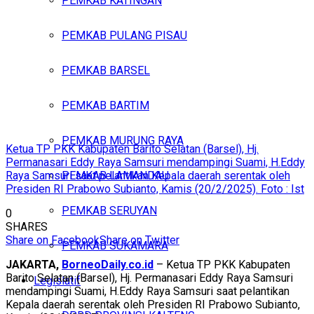
PEMKAB KATINGAN
PEMKAB PULANG PISAU
PEMKAB BARSEL
PEMKAB BARTIM
PEMKAB MURUNG RAYA
Ketua TP PKK Kabupaten Barito Selatan (Barsel), Hj.
Permanasari Eddy Raya Samsuri mendampingi Suami, H.Eddy
Raya Samsuri saat pelantikan Kepala daerah serentak oleh
PEMKAB LAMANDAU
Presiden RI Prabowo Subianto, Kamis (20/2/2025). Foto : Ist
PEMKAB SERUYAN
0
SHARES
Share on Facebook
Share on Twitter
PEMKAB SUKAMARA
JAKARTA,
BorneoDaily.co.id
– Ketua TP PKK Kabupaten
Barito Selatan (Barsel), Hj. Permanasari Eddy Raya Samsuri
Legislatif
mendampingi Suami, H.Eddy Raya Samsuri saat pelantikan
Kepala daerah serentak oleh Presiden RI Prabowo Subianto,