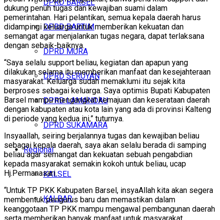
DPRD BARSEL
dukung penuh tugas dan kewajiban suami dalam
pemerintahan. Hari pelantikan, semua kepala daerah harus
DPRD BARTIM
didampingi keluarga untuk memberikan kekuatan dan
semangat agar menjalankan tugas negara, dapat terlaksana
dengan sebaik-baiknya.
DPRD MURA
“Saya selalu support beliau, kegiatan dan apapun yang
dilakukan selama itu memberikan manfaat dan kesejahteraan
DPRD SERUYAN
masyarakat. Keluarga sudah memaklumi itu sejak kita
berproses sebagai keluarga. Saya optimis Bupati Kabupaten
Barsel mampu mengangkat kemajuan dan keserataan daerah
DPRD LAMANDAU
dengan kabupaten atau kota lain yang ada di provinsi Kalteng
di periode yang kedua ini,” tuturnya.
DPRD SUKAMARA
Insyaallah, seiring berjalannya tugas dan kewajiban beliau
sebagai kepala daerah, saya akan selalu berada di samping
Regional
beliau agar semangat dan kekuatan sebuah pengabdian
kepada masyarakat semakin kokoh untuk beliau, ucap
Hj.Permanasari.
KALSEL
“Untuk TP PKK Kabupaten Barsel, insyaAllah kita akan segera
KALBAR
membentuk pengurus baru dan memastikan dalam
keanggotaan TP PKK mampu mengawal pembangunan daerah
serta memberikan banyak manfaat untuk masyarakat