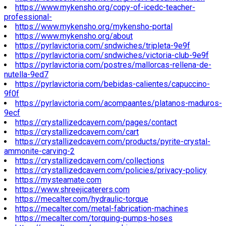
https://www.mykensho.org/copy-of-icedc-teacher-
professional-
https://www.mykensho.org/mykensho-portal
https://www.mykensho.org/about
https://pyrlavictoria.com/sndwiches/tripleta-9e9f
https://pyrlavictoria.com/sndwiches/victoria-club-9e9f
https://pyrlavictoria.com/postres/mallorcas-rellena-de-
nutella-9ed7
https://pyrlavictoria.com/bebidas-calientes/capuccino-
9f0f
https://pyrlavictoria.com/acompaantes/platanos-maduros-
9ecf
https://crystallizedcavern.com/pages/contact
https://crystallizedcavern.com/cart
https://crystallizedcavern.com/products/pyrite-crystal-
ammonite-carving-2
https://crystallizedcavern.com/collections
https://crystallizedcavern.com/policies/privacy-policy
https://mysteamate.com
https://www.shreejicaterers.com
https://mecalter.com/hydraulic-torque
https://mecalter.com/metal-fabrication-machines
https://mecalter.com/torquing-pumps-hoses