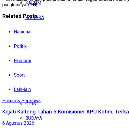
KALTIM
pungkasnya. (
TN
)
Related
Posts
KALTARA
Nasional
Politik
Ekonomi
Sport
Lain-lain
Hukum & Peristiwa
OPINI
Kejati Kalteng Tahan 5 Komisioner KPU Kotim, Terka
BUDAYA
6 Agustus 2026