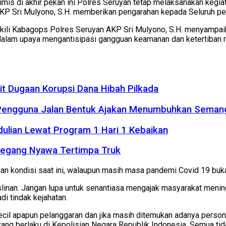
mis di akhir pekan ini Polres Seruyan tetap melaksanakan kegi
P Sri Mulyono, S.H. memberikan pengarahan kepada Seluruh per
wakili Kabagops Polres Seruyan AKP Sri Mulyono, S.H. menyampai
 dalam upaya mengantisipasi gangguan keamanan dan ketertiban m
it Dugaan Korupsi Dana Hibah Pilkada
 Pengguna Jalan Bentuk Ajakan Menumbuhkan Seman
dulian Lewat Program 1 Hari 1 Kebaikan
Meregang Nyawa Tertimpa Truk
an kondisi saat ini, walaupun masih masa pandemi Covid 19 bukan
dislinan. Jangan lupa untuk senantiasa mengajak masyarakat me
di tindak kejahatan.
ecil apapun pelanggaran dan jika masih ditemukan adanya personi
yang berlaku di Kepolisian Negara Republik Indonesia. Semua ti