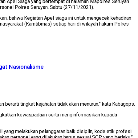
atan Apel Siaga yang bertempat di halaman Mapolres Seruyan
sonel Polres Seruyan, Sabtu (27/11/2021).
kan, bahwa Kegiatan Apel siaga ini untuk mengecek kehadiran
asyarakat (Kamtibmas) setiap hari di wilayah hukum Polres
gat Nasionalisme
 berarti tingkat kejahatan tidak akan menurun,” kata Kabagops.
ningkatkan kewaspadaan serta menginformasikan kepada
l yang melakukan pelanggaran baik disiplin, kode etik profesi
dakan personel yang dilakukan harus sesuai SOP yang berlaku,”