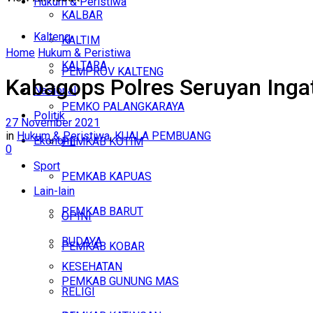
Hukum & Peristiwa
KALBAR
Kalteng
KALTIM
Home
Hukum & Peristiwa
KALTARA
PEMPROV KALTENG
Kabagops Polres Seruyan Inga
Nasional
PEMKO PALANGKARAYA
Politik
27 November 2021
in
Hukum & Peristiwa
,
KUALA PEMBUANG
Ekonomi
PEMKAB KOTIM
0
Sport
PEMKAB KAPUAS
Lain-lain
PEMKAB BARUT
OPINI
BUDAYA
PEMKAB KOBAR
KESEHATAN
PEMKAB GUNUNG MAS
RELIGI