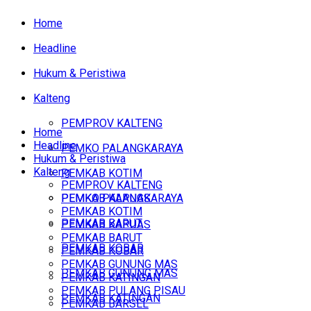
Home
Headline
Hukum & Peristiwa
Kalteng
PEMPROV KALTENG
Home
Headline
PEMKO PALANGKARAYA
Hukum & Peristiwa
Kalteng
PEMKAB KOTIM
PEMPROV KALTENG
PEMKAB KAPUAS
PEMKO PALANGKARAYA
PEMKAB KOTIM
PEMKAB BARUT
PEMKAB KAPUAS
PEMKAB BARUT
PEMKAB KOBAR
PEMKAB KOBAR
PEMKAB GUNUNG MAS
PEMKAB GUNUNG MAS
PEMKAB KATINGAN
PEMKAB PULANG PISAU
PEMKAB KATINGAN
PEMKAB BARSEL