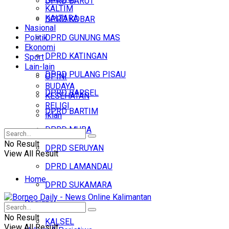
DPRD BARUT
KALTIM
KALTARA
DPRD KOBAR
Nasional
Politik
DPRD GUNUNG MAS
Ekonomi
DPRD KATINGAN
Sport
Lain-lain
DPRD PULANG PISAU
OPINI
BUDAYA
DPRD BARSEL
KESEHATAN
RELIGI
DPRD BARTIM
Iklan
DPRD MURA
No Result
DPRD SERUYAN
View All Result
DPRD LAMANDAU
Home
DPRD SUKAMARA
Regional
Headline
No Result
KALSEL
View All Result