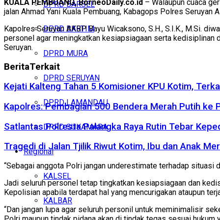
KUALA PEMBUANG, BorneoDaily.co.id
– Walaupun cuaca geri
DPRD BARSEL
jalan Ahmad Yani Kuala Pembuang, Kabagops Polres Seruyan AK
Kapolres Seruyan AKBP Bayu Wicaksono, S.H., S.I.K., M.Si. di
DPRD BARTIM
personel agar meningkatkan kesiapsiagaan serta kedisiplinan
Seruyan.
DPRD MURA
Berita
Terkait
DPRD SERUYAN
Kejati Kalteng Tahan 5 Komisioner KPU Kotim, Terka
DPRD LAMANDAU
Kapolres: Pembagian 500 Bendera Merah Putih ke
Satlantas Polresta Palangka Raya Rutin Tebar Kepe
DPRD SUKAMARA
Tragedi di Jalan Tjilik Riwut Kotim, Ibu dan Anak 
Regional
“Sebagai anggota Polri jangan underestimate terhadap situasi d
KALSEL
Jadi seluruh personel tetap tingkatkan kesiapsiagaan dan ke
Kepolisian apabila terdapat hal yang mencurigakan ataupun terja
KALBAR
“Dan jangan lupa agar seluruh personil untuk meminimalisir sek
Polri maupun tindak pidana akan di tindak tegas sesuai hukum 