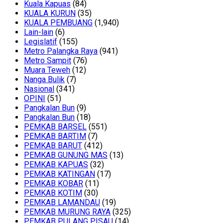
Kuala Kapuas
(84)
KUALA KURUN
(35)
KUALA PEMBUANG
(1,940)
Lain-lain
(6)
Legislatif
(155)
Metro Palangka Raya
(941)
Metro Sampit
(76)
Muara Teweh
(12)
Nanga Bulik
(7)
Nasional
(341)
OPINI
(51)
Pangkalan Bun
(9)
Pangkalan Bun
(18)
PEMKAB BARSEL
(551)
PEMKAB BARTIM
(7)
PEMKAB BARUT
(412)
PEMKAB GUNUNG MAS
(13)
PEMKAB KAPUAS
(32)
PEMKAB KATINGAN
(17)
PEMKAB KOBAR
(11)
PEMKAB KOTIM
(30)
PEMKAB LAMANDAU
(19)
PEMKAB MURUNG RAYA
(325)
PEMKAB PULANG PISAU
(14)