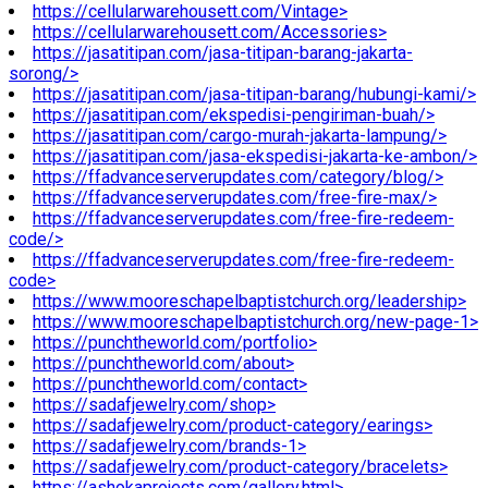
https://cellularwarehousett.com/Vintage>
https://cellularwarehousett.com/Accessories>
https://jasatitipan.com/jasa-titipan-barang-jakarta-
sorong/>
https://jasatitipan.com/jasa-titipan-barang/hubungi-kami/>
https://jasatitipan.com/ekspedisi-pengiriman-buah/>
https://jasatitipan.com/cargo-murah-jakarta-lampung/>
https://jasatitipan.com/jasa-ekspedisi-jakarta-ke-ambon/>
https://ffadvanceserverupdates.com/category/blog/>
https://ffadvanceserverupdates.com/free-fire-max/>
https://ffadvanceserverupdates.com/free-fire-redeem-
code/>
https://ffadvanceserverupdates.com/free-fire-redeem-
code>
https://www.mooreschapelbaptistchurch.org/leadership>
https://www.mooreschapelbaptistchurch.org/new-page-1>
https://punchtheworld.com/portfolio>
https://punchtheworld.com/about>
https://punchtheworld.com/contact>
https://sadafjewelry.com/shop>
https://sadafjewelry.com/product-category/earings>
https://sadafjewelry.com/brands-1>
https://sadafjewelry.com/product-category/bracelets>
https://ashokaprojects.com/gallery.html>