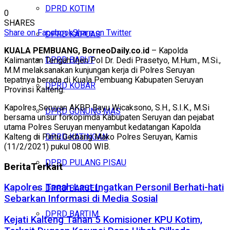
DPRD KOTIM
0
SHARES
Share on Facebook
Share on Twitter
DPRD KAPUAS
KUALA PEMBUANG, BorneoDaily.co.id
– Kapolda
DPRD BARUT
Kalimantan Tengah Irjen Pol Dr. Dedi Prasetyo, M.Hum., M.Si.,
M.M melaksanakan kunjungan kerja di Polres Seruyan
tepatnya berada di Kuala Pembuang Kabupaten Seruyan
DPRD KOBAR
Provinsi Kalteng.
Kapolres Seruyan AKBP Bayu Wicaksono, S.H., S.I.K., M.Si
DPRD GUNUNG MAS
bersama unsur forkopimda Kabupaten Seruyan dan pejabat
utama Polres Seruyan menyambut kedatangan Kapolda
Kalteng di Pintu Gerbang Mako Polres Seruyan, Kamis
DPRD KATINGAN
(11/2/2021) pukul 08.00 WIB.
DPRD PULANG PISAU
Berita
Terkait
Kapolres Tanah Laut Ingatkan Personil Berhati-hati
DPRD BARSEL
Sebarkan Informasi di Media Sosial
DPRD BARTIM
Kejati Kalteng Tahan 5 Komisioner KPU Kotim,