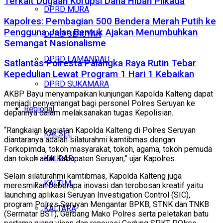
Terkait Dugaan Korupsi Dana Hibah Pilkada
DPRD MURA
Kapolres: Pembagian 500 Bendera Merah Putih ke
Pengguna Jalan Bentuk Ajakan Menumbuhkan
DPRD SERUYAN
Semangat Nasionalisme
DPRD LAMANDAU
Satlantas Polresta Palangka Raya Rutin Tebar
Kepedulian Lewat Program 1 Hari 1 Kebaikan
DPRD SUKAMARA
AKBP Bayu menyampaikan kunjungan Kapolda Kalteng dapat
menjadi penyemangat bagi personel Polres Seruyan ke
Regional
depannya dalam melaksanakan tugas Kepolisian.
“Rangkaian kegiatan Kapolda Kalteng di Polres Seruyan
KALSEL
diantaranya adalah silaturahmi kamtibmas dengan
Forkopimda, tokoh masyarakat, tokoh, agama, tokoh pemuda
KALBAR
dan tokoh adat Kabupaten Seruyan,” ujar Kapolres.
Selain silaturahmi kamtibmas, Kapolda Kalteng juga
KALTIM
meresmikan beberapa inovasi dan terobosan kreatif yaitu
launching aplikasi Seruyan Investigation Control (SIC),
program Polres Seruyan Mengantar BPKB, STNK dan TNKB
KALTARA
(Sermatar BST), Gerbang Mako Polres serta peletakan batu