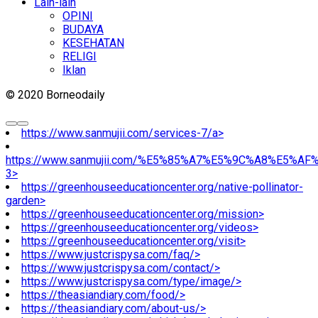
Lain-lain
OPINI
BUDAYA
KESEHATAN
RELIGI
Iklan
© 2020 Borneodaily
https://www.sanmujii.com/services-7/a>
https://www.sanmujii.com/%E5%85%A7%E5%9C%A8%E5%A
3>
https://greenhouseeducationcenter.org/native-pollinator-
garden>
https://greenhouseeducationcenter.org/mission>
https://greenhouseeducationcenter.org/videos>
https://greenhouseeducationcenter.org/visit>
https://www.justcrispysa.com/faq/>
https://www.justcrispysa.com/contact/>
https://www.justcrispysa.com/type/image/>
https://theasiandiary.com/food/>
https://theasiandiary.com/about-us/>