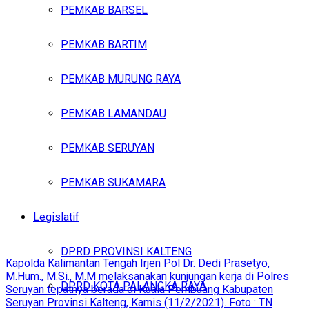
PEMKAB BARSEL
PEMKAB BARTIM
PEMKAB MURUNG RAYA
PEMKAB LAMANDAU
PEMKAB SERUYAN
PEMKAB SUKAMARA
Legislatif
DPRD PROVINSI KALTENG
Kapolda Kalimantan Tengah Irjen Pol Dr. Dedi Prasetyo,
M.Hum., M.Si., M.M melaksanakan kunjungan kerja di Polres
DPRD KOTA PALANGKA RAYA
Seruyan tepatnya berada di Kuala Pembuang Kabupaten
Seruyan Provinsi Kalteng, Kamis (11/2/2021). Foto : TN