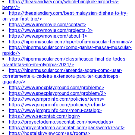
https://theasiandiary.com/which-bangkok-airport-is-
better/>
https://theasiandiary.com/best-malaysian-dishes-to-try-
on-your-first-trip/>
https://www.apvmovie.com/contact>
https://www.apvmovie.com/projects-3>
https://www.apvmovie.com/about-1>
https://hipermuscular.com/hipertrofia-muscular-feminina/>
https://hipermuscular.com/como-ganhar-massa-muscular-
rapido/>
https://hipermuscular.com/classificacao-final-de-todos-
os-atletas-no-mr-olympia-2021/>
https://hipermuscular.com/aprenda-agora-como-usar-
corretamente-a-cadeira-extensora-para-ter-quadriceps-
gigantes/>
https://www.apexplayground.com/problems>
https://www.apexplayground.com/problem/2>
https://www.jsmproinfo.com/policies/terms>
https://www.jsmproinfo.com/policies/refund>
https://www.jsmproinfo.com/menu-catalog>
https://www.secontab.com/login>
https://proyectodemo.secontab.com/novedades>
https://proyectodemo.secontab.com/password/reset>
https://hostalskyview.com/es/rooms>