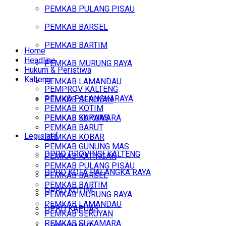
PEMKAB PULANG PISAU
PEMKAB BARSEL
PEMKAB BARTIM
Home
Headline
PEMKAB MURUNG RAYA
Hukum & Peristiwa
Kalteng
PEMKAB LAMANDAU
PEMPROV KALTENG
PEMKO PALANGKARAYA
PEMKAB SERUYAN
PEMKAB KOTIM
PEMKAB SUKAMARA
PEMKAB KAPUAS
PEMKAB BARUT
Legislatif
PEMKAB KOBAR
PEMKAB GUNUNG MAS
DPRD PROVINSI KALTENG
PEMKAB KATINGAN
PEMKAB PULANG PISAU
DPRD KOTA PALANGKA RAYA
PEMKAB BARSEL
PEMKAB BARTIM
DPRD KOTIM
PEMKAB MURUNG RAYA
PEMKAB LAMANDAU
DPRD KAPUAS
PEMKAB SERUYAN
PEMKAB SUKAMARA