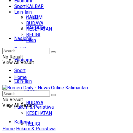
Ekonomi
Sport
KALBAR
Lain-lain
KALTIM
OPINI
BUDAYA
KALTARA
KESEHATAN
RELIGI
Nasional
Iklan
Politik
No Result
Ekonomi
View All Result
Sport
Home
Lain-lain
OPINI
Headline
No Result
BUDAYA
View All Result
Hukum & Peristiwa
KESEHATAN
Kalteng
RELIGI
Home
Hukum & Peristiwa