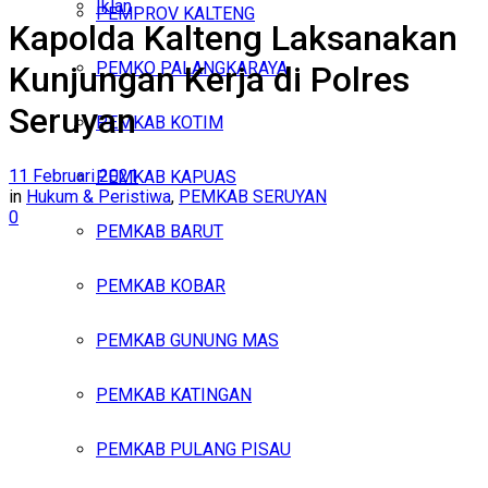
Iklan
PEMPROV KALTENG
Kapolda Kalteng Laksanakan
Senin, Agustus 10, 2026
PEMKO PALANGKARAYA
Kunjungan Kerja di Polres
Seruyan
PEMKAB KOTIM
11 Februari 2021
PEMKAB KAPUAS
in
Hukum & Peristiwa
,
PEMKAB SERUYAN
0
PEMKAB BARUT
PEMKAB KOBAR
PEMKAB GUNUNG MAS
PEMKAB KATINGAN
PEMKAB PULANG PISAU