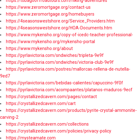
https://tobagooffroadtours.com/hiking-adventures
https://www.zeromortgage.org/contact-us
https://www.zeromortgage.org/homebuyers
https://4seasonswestshore.org/Service_Providers.htm
https://4seasonswestshore.org/HOA-Documents.htm
https://www.mykensho.org/copy-of-icedc-teacher-professional-
https://www.mykensho.org/mykensho-portal
https://www.mykensho.org/about
https://pyrlavictoria.com/sndwiches/tripleta-9e9f
https://pyrlavictoria.com/sndwiches/victoria-club-9e9f
https://pyrlavictoria.com/postres/mallorcas-rellena-de-nutella-
9ed7
https://pyrlavictoria.com/bebidas-calientes/capuccino-9f0f
https://pyrlavictoria.com/acompaantes/platanos-maduros-9ecf
https://crystallizedcavern.com/pages/contact
https://crystallizedcavern.com/cart
https://crystallizedcavern.com/products/pyrite-crystal-ammonite-
carving-2
https://crystallizedcavern.com/collections
https://crystallizedcavern.com/policies/privacy-policy
https://mysteamate.com