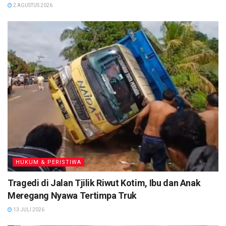
2 AGUSTUS 2026
penuntasan pembangunan Zona Integritas Menuju
WBK/WBBM, dibutuhkan komitmen dan dukungan dari
seluruh anggota pengemban fungsi baik tingkat Polres
maupun tingkat Polsek jajaran Polres Seruyan.
“Dengan adanya kegiatan Anev Zona Integritas ini
diharapkan seluruh personel Polres Seruyan tahu dan
mengerti perihal tahapan, pelaksanaan dan pelaporan
kemudian dapat dilaksanakan sesuai tugas dan fungsi yang
diemban sehingga tujuan Reformasi Birokrasi pemerintah
dapat terlaksana dan terealisasi,” tegas AKBP Bayu. (
TN
)
HUKUM & PERISTIWA
Tragedi di Jalan Tjilik Riwut Kotim, Ibu dan Anak
Meregang Nyawa Tertimpa Truk
13 JULI 2026