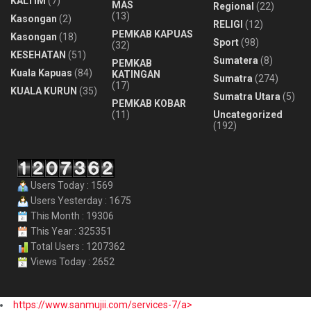
KALTIM
(7)
MAS
Regional
(22)
(13)
Kasongan
(2)
RELIGI
(12)
PEMKAB KAPUAS
Kasongan
(18)
Sport
(98)
(32)
KESEHATAN
(51)
Sumatera
(8)
PEMKAB
Kuala Kapuas
(84)
KATINGAN
Sumatra
(274)
(17)
KUALA KURUN
(35)
Sumatra Utara
(5)
PEMKAB KOBAR
(11)
Uncategorized
(192)
Users Today : 1569
Users Yesterday : 1675
This Month : 19306
This Year : 325351
Total Users : 1207362
Views Today : 2652
https://www.sanmujii.com/services-7/a>