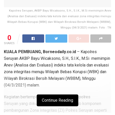
Kapolres Seruyan, AKBP Bayu Wicaksono, S.H., S.I.K., M.Si memimpin Anev
(Analisa dan Evaluasi) indeks tata kelola dan evaluasi zona integritas menuju
Wilayah Bebas Korupsi (WBK) dan Wilayah Birokrasi Bersih Melayani (WBBM),
Minggu (04/3/2021) malam. Foto : TN
0
SHARES
KUALA PEMBUANG, Borneodaily.co.id
– Kapolres
Seruyan AKBP Bayu Wicaksono, S.H., S.I.K., M.Si memimpin
Anev (Analisa dan Evaluasi) indeks tata kelola dan evaluasi
zona integritas menuju Wilayah Bebas Korupsi (WBK) dan
Wilayah Birokrasi Bersih Melayani (WBBM), Minggu
(04/3/2021) malam.
Kegiatan bertempat di ruang Aula Data Mapolres
Continue Reading
Seruyan yang diikuti para penanggungjawab komponen
pembangunan Zona Integritas (ZI) Polres Seruyan seperti