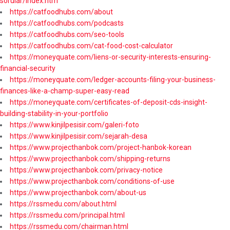
sorular/index.htm
https://catfoodhubs.com/about
https://catfoodhubs.com/podcasts
https://catfoodhubs.com/seo-tools
https://catfoodhubs.com/cat-food-cost-calculator
https://moneyquate.com/liens-or-security-interests-ensuring-
financial-security
https://moneyquate.com/ledger-accounts-filing-your-business-
finances-like-a-champ-super-easy-read
https://moneyquate.com/certificates-of-deposit-cds-insight-
building-stability-in-your-portfolio
https://www.kinjilpesisir.com/galeri-foto
https://www.kinjilpesisir.com/sejarah-desa
https://www.projecthanbok.com/project-hanbok-korean
https://www.projecthanbok.com/shipping-returns
https://www.projecthanbok.com/privacy-notice
https://www.projecthanbok.com/conditions-of-use
https://www.projecthanbok.com/about-us
https://rssmedu.com/about.html
https://rssmedu.com/principal.html
https://rssmedu.com/chairman.html