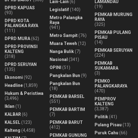
Lain-Lain
(6)
LAMANDAU
(19)
DPRD KAPUAS
Legislatif
(140)
(93)
PEMKAB MURUNG
Metro Palangka
RAYA
DPRD KOTA
Raya
(325)
PALANGKA RAYA
(941)
(111)
PEMKAB PULANG
Metro Sampit
(76)
PISAU
DPRD MURA
(62)
(14)
Muara Teweh
(12)
DPRD PROVINSI
PEMKAB SERUYAN
KALTENG
Nanga Bulik
(7)
(224)
(318)
Nasional
(341)
PEMKAB
DPRD SERUYAN
OPINI
(51)
SUKAMARA
(135)
(3)
Pangkalan Bun
(9)
Ekonomi
(92)
PEMKO
Pangkalan Bun
Headline
(1,859)
PALANGKARAYA
(18)
(470)
Hukum & Peristiwa
PEMKAB BARSEL
(3,496)
PEMPROV
(551)
KALTENG
Iklan
(1)
(3,387)
PEMKAB BARTIM
KALBAR
(6)
(7)
Politik
(41)
KALSEL
(123)
PEMKAB BARUT
Pulang Pisau
(13)
(412)
Kalteng
(4,458)
Puruk Cahu
(66)
PEMKAB GUNUNG