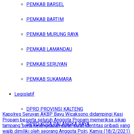
PEMKAB BARSEL
PEMKAB BARTIM
PEMKAB MURUNG RAYA
PEMKAB LAMANDAU
PEMKAB SERUYAN
PEMKAB SUKAMARA
Legislatif
DPRD PROVINSI KALTENG
Kapolres Seruyan AKBP Bayu Wicaksono didampingi Kasi
Propam beserta seluruh Anggota Propam memeriksa sikap
DPRD KOTA PALANGKA RAYA
tampang serta kelengkapan surat-surat identitas pribadi yang
wajib dimiliki oleh seorang Anggota Polri, Kamis (18/2/2021).