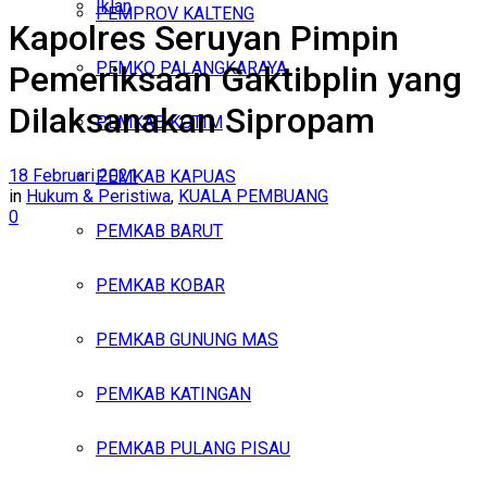
Iklan
PEMPROV KALTENG
Kapolres Seruyan Pimpin
Sabtu, Agustus 8, 2026
PEMKO PALANGKARAYA
Pemeriksaan Gaktibplin yang
Dilaksanakan Sipropam
PEMKAB KOTIM
18 Februari 2021
PEMKAB KAPUAS
in
Hukum & Peristiwa
,
KUALA PEMBUANG
0
PEMKAB BARUT
PEMKAB KOBAR
PEMKAB GUNUNG MAS
PEMKAB KATINGAN
PEMKAB PULANG PISAU