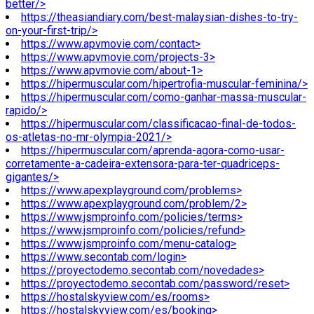
better/>
https://theasiandiary.com/best-malaysian-dishes-to-try-
on-your-first-trip/>
https://www.apvmovie.com/contact>
https://www.apvmovie.com/projects-3>
https://www.apvmovie.com/about-1>
https://hipermuscular.com/hipertrofia-muscular-feminina/>
https://hipermuscular.com/como-ganhar-massa-muscular-
rapido/>
https://hipermuscular.com/classificacao-final-de-todos-
os-atletas-no-mr-olympia-2021/>
https://hipermuscular.com/aprenda-agora-como-usar-
corretamente-a-cadeira-extensora-para-ter-quadriceps-
gigantes/>
https://www.apexplayground.com/problems>
https://www.apexplayground.com/problem/2>
https://www.jsmproinfo.com/policies/terms>
https://www.jsmproinfo.com/policies/refund>
https://www.jsmproinfo.com/menu-catalog>
https://www.secontab.com/login>
https://proyectodemo.secontab.com/novedades>
https://proyectodemo.secontab.com/password/reset>
https://hostalskyview.com/es/rooms>
https://hostalskyview.com/es/booking>