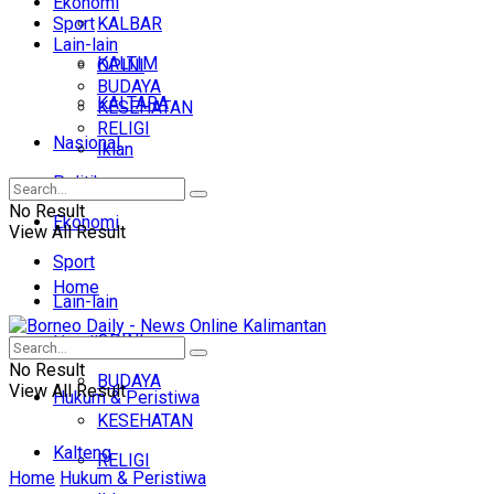
Ekonomi
Sport
KALBAR
Lain-lain
KALTIM
OPINI
BUDAYA
KALTARA
KESEHATAN
RELIGI
Nasional
Iklan
Politik
No Result
Ekonomi
View All Result
Sport
Home
Lain-lain
OPINI
Headline
No Result
BUDAYA
View All Result
Hukum & Peristiwa
KESEHATAN
Kalteng
RELIGI
Home
Hukum & Peristiwa