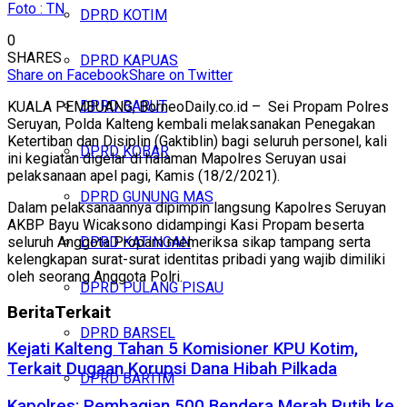
Foto : TN
DPRD KOTIM
0
SHARES
DPRD KAPUAS
Share on Facebook
Share on Twitter
DPRD BARUT
KUALA PEMBUANG, BorneoDaily.co.id – Sei Propam Polres
Seruyan, Polda Kalteng kembali melaksanakan Penegakan
Ketertiban dan Disiplin (Gaktiblin) bagi seluruh personel, kali
DPRD KOBAR
ini kegiatan digelar di halaman Mapolres Seruyan usai
pelaksanaan apel pagi, Kamis (18/2/2021).
DPRD GUNUNG MAS
Dalam pelaksanaannya dipimpin langsung Kapolres Seruyan
AKBP Bayu Wicaksono didampingi Kasi Propam beserta
seluruh Anggota Propam memeriksa sikap tampang serta
DPRD KATINGAN
kelengkapan surat-surat identitas pribadi yang wajib dimiliki
oleh seorang Anggota Polri.
DPRD PULANG PISAU
Berita
Terkait
DPRD BARSEL
Kejati Kalteng Tahan 5 Komisioner KPU Kotim,
Terkait Dugaan Korupsi Dana Hibah Pilkada
DPRD BARTIM
Kapolres: Pembagian 500 Bendera Merah Putih ke