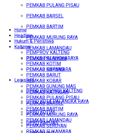
PEMKAB PULANG PISAU
PEMKAB BARSEL
PEMKAB BARTIM
Home
Headline
PEMKAB MURUNG RAYA
Hukum & Peristiwa
Kalteng
PEMKAB LAMANDAU
PEMPROV KALTENG
PEMKO PALANGKARAYA
PEMKAB SERUYAN
PEMKAB KOTIM
PEMKAB SUKAMARA
PEMKAB KAPUAS
PEMKAB BARUT
Legislatif
PEMKAB KOBAR
PEMKAB GUNUNG MAS
DPRD PROVINSI KALTENG
PEMKAB KATINGAN
PEMKAB PULANG PISAU
DPRD KOTA PALANGKA RAYA
PEMKAB BARSEL
PEMKAB BARTIM
DPRD KOTIM
PEMKAB MURUNG RAYA
PEMKAB LAMANDAU
DPRD KAPUAS
PEMKAB SERUYAN
PEMKAB SUKAMARA