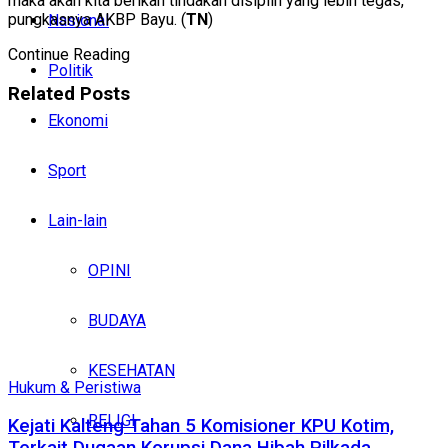
maka akan kita berikan tindakan disiplin yang lebih tegas,”
pungkasnya AKBP Bayu. (
TN
)
Nasional
Continue Reading
Politik
Related
Posts
Ekonomi
Sport
Lain-lain
OPINI
BUDAYA
KESEHATAN
Hukum & Peristiwa
RELIGI
Kejati Kalteng Tahan 5 Komisioner KPU Kotim,