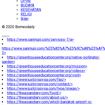
OPINI
BUDAYA
KESEHATAN
RELIGI
Iklan
© 2020 Borneodaily
https://www.sanmujii.com/services-7/a>
https://www.sanmujii.com/%E5%85%A7%E5%9C%A8%E5%A
3>
https://greenhouseeducationcenter.org/native-pollinator-
garden>
https://greenhouseeducationcenter.org/mission>
https://greenhouseeducationcenter.org/videos>
https://greenhouseeducationcenter.org/visit>
https://www.justcrispysa.com/faq/>
https://www.justcrispysa.com/contact/>
https://www.justcrispysa.com/type/image/>
https://theasiandiary.com/food/>
https://theasiandiary.com/about-us/>
https://theasiandiary.com/which-bangkok-airport-is-