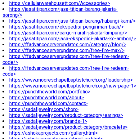
https://cellularwarehousett.com/Accessories>
https://jasatitipan.com/jasa-titipan-barang-jakarta-
sorong/>
https://jasatitipan.com/jasa-titipan-barang/hubungi-kami/>
https://jasatitipan.com/ekspedisi-pengiriman-buah/>
https://jasatitipan.com/cargo-murah-jakarta-lampung/>
https://jasatitipan.com/jasa-ekspedisi-jakarta-ke-ambon/>
https://ffadvanceserverupdates.com/category/blog/>
https://ffadvanceserverupdates.com/free-fire-max/>
https://ffadvanceserverupdates.com/free-fire-redeem-
code/>
https://ffadvanceserverupdates.com/free-fire-redeem-
code>
https://www.mooreschapelbaptistchurch.org/leadership>
https://www.mooreschapelbaptistchurch.org/new-page-1>
https://punchtheworld.com/portfolio>
https://punchtheworld.com/about>
https://punchtheworld.com/contact>
https://sadafjewelry.com/shop>
https://sadafjewelry.com/product-category/earings>
https://sadafjewelry.com/brands-1>
https://sadafjewelry.com/product-category/bracelets>
https://ashokaprojects.com/gallery.html>
https://ashokaprojects.com/about-us.html>