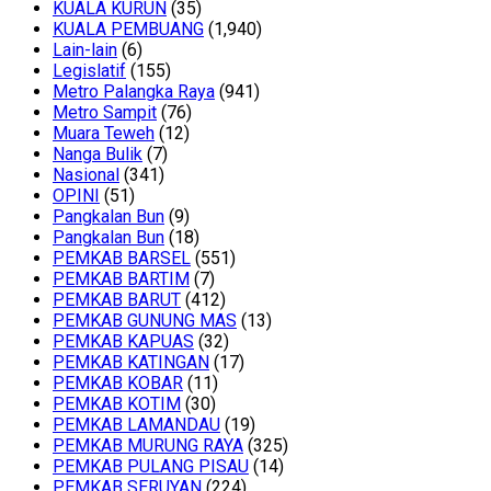
KUALA KURUN
(35)
KUALA PEMBUANG
(1,940)
Lain-lain
(6)
Legislatif
(155)
Metro Palangka Raya
(941)
Metro Sampit
(76)
Muara Teweh
(12)
Nanga Bulik
(7)
Nasional
(341)
OPINI
(51)
Pangkalan Bun
(9)
Pangkalan Bun
(18)
PEMKAB BARSEL
(551)
PEMKAB BARTIM
(7)
PEMKAB BARUT
(412)
PEMKAB GUNUNG MAS
(13)
PEMKAB KAPUAS
(32)
PEMKAB KATINGAN
(17)
PEMKAB KOBAR
(11)
PEMKAB KOTIM
(30)
PEMKAB LAMANDAU
(19)
PEMKAB MURUNG RAYA
(325)
PEMKAB PULANG PISAU
(14)
PEMKAB SERUYAN
(224)