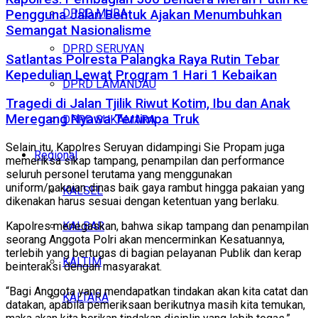
DPRD MURA
Pengguna Jalan Bentuk Ajakan Menumbuhkan
Semangat Nasionalisme
DPRD SERUYAN
Satlantas Polresta Palangka Raya Rutin Tebar
Kepedulian Lewat Program 1 Hari 1 Kebaikan
DPRD LAMANDAU
Tragedi di Jalan Tjilik Riwut Kotim, Ibu dan Anak
Meregang Nyawa Tertimpa Truk
DPRD SUKAMARA
Selain itu, Kapolres Seruyan didampingi Sie Propam juga
Regional
memeriksa sikap tampang, penampilan dan performance
seluruh personel terutama yang menggunakan
uniform/pakaian dinas baik gaya rambut hingga pakaian yang
KALSEL
dikenakan harus sesuai dengan ketentuan yang berlaku.
KALBAR
Kapolres menegaskan, bahwa sikap tampang dan penampilan
seorang Anggota Polri akan mencerminkan Kesatuannya,
terlebih yang bertugas di bagian pelayanan Publik dan kerap
KALTIM
beinteraksi dengan masyarakat.
“Bagi Anggota yang mendapatkan tindakan akan kita catat dan
KALTARA
datakan, apabila pemeriksaan berikutnya masih kita temukan,