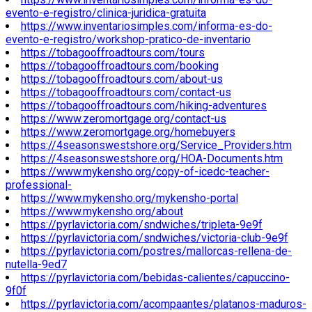
evento-e-registro/clinica-juridica-gratuita
https://www.inventariosimples.com/informa-es-do-
evento-e-registro/workshop-pratico-de-inventario
https://tobagooffroadtours.com/tours
https://tobagooffroadtours.com/booking
https://tobagooffroadtours.com/about-us
https://tobagooffroadtours.com/contact-us
https://tobagooffroadtours.com/hiking-adventures
https://www.zeromortgage.org/contact-us
https://www.zeromortgage.org/homebuyers
https://4seasonswestshore.org/Service_Providers.htm
https://4seasonswestshore.org/HOA-Documents.htm
https://www.mykensho.org/copy-of-icedc-teacher-
professional-
https://www.mykensho.org/mykensho-portal
https://www.mykensho.org/about
https://pyrlavictoria.com/sndwiches/tripleta-9e9f
https://pyrlavictoria.com/sndwiches/victoria-club-9e9f
https://pyrlavictoria.com/postres/mallorcas-rellena-de-
nutella-9ed7
https://pyrlavictoria.com/bebidas-calientes/capuccino-
9f0f
https://pyrlavictoria.com/acompaantes/platanos-maduros-