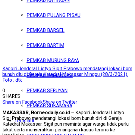
PEMKAB KATINGAN
PEMKAB PULANG PISAU
PEMKAB BARSEL
PEMKAB BARTIM
PEMKAB MURUNG RAYA
Kapolri Jenderal Listyo Sigit Prabowo mendatangi lokasi bom
bunuh diri di Gereja Katedral Makassar Minggu (28/3/2021).
PEMKAB LAMANDAU
Foto : dtk
PEMKAB SERUYAN
0
SHARES
Share on Facebook
Share on Twitter
PEMKAB SUKAMARA
MAKASSAR, Borneodaily.co.id
– Kapolri Jenderal Listyo
Sigi Prabowo mendatangi lokasi bom bunuh diri di Gereja
Legislatif
Katedral Makassar. Sigit pun meminta agar warga tidak perlu
takut serta menyerahkan penanganan kasus teroris ke