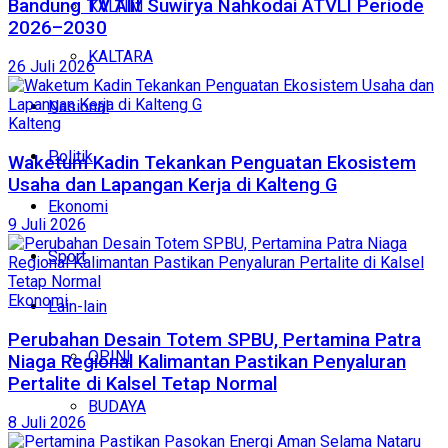
Bandung TV Alit Suwirya Nahkodai ATVLI Periode
KALTIM
2026–2030
KALTARA
26 Juli 2026
Nasional
Kalteng
Politik
Waketum Kadin Tekankan Penguatan Ekosistem
Usaha dan Lapangan Kerja di Kalteng G
Ekonomi
9 Juli 2026
Sport
Ekonomi
Lain-lain
Perubahan Desain Totem SPBU, Pertamina Patra
OPINI
Niaga Regional Kalimantan Pastikan Penyaluran
Pertalite di Kalsel Tetap Normal
BUDAYA
8 Juli 2026