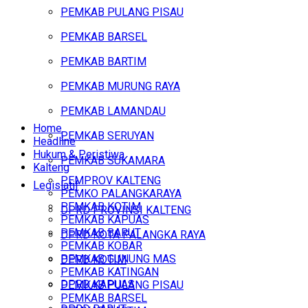
PEMKAB PULANG PISAU
PEMKAB BARSEL
PEMKAB BARTIM
PEMKAB MURUNG RAYA
PEMKAB LAMANDAU
Home
PEMKAB SERUYAN
Headline
Hukum & Peristiwa
PEMKAB SUKAMARA
Kalteng
PEMPROV KALTENG
Legislatif
PEMKO PALANGKARAYA
PEMKAB KOTIM
DPRD PROVINSI KALTENG
PEMKAB KAPUAS
PEMKAB BARUT
DPRD KOTA PALANGKA RAYA
PEMKAB KOBAR
PEMKAB GUNUNG MAS
DPRD KOTIM
PEMKAB KATINGAN
DPRD KAPUAS
PEMKAB PULANG PISAU
PEMKAB BARSEL