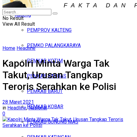
Iklan
Kalteng
Jumat, Agustus 7, 2026
No Result
View All Result
PEMPROV KALTENG
PEMKO PALANGKARAYA
Home
Headline
Kapolri Minta Warga Tak
PEMKAB KOTIM
Takut, Urusan Tangkap
PEMKAB KAPUAS
Teroris Serahkan ke Polisi
PEMKAB BARUT
28 Maret 2021
PEMKAB KOBAR
in
Headline
,
Nasional
0
PEMKAB GUNUNG MAS