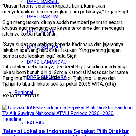
DPRD BARSEL
“Urusan teroris serahkan kepada kami, kami akan
menyelesaikan dan menangkap para pelakunya,” tegas Sigit.
DPRD BARTIM
Sigit mengatakan, dirinya sudah memberi perintah secara
khusus agar mengungkap kasus terorisme dan mencegah
DPRD MURA
jatuhnya korban tambahan.
“Saya sudah perintahkan kepada Kadensus dan jajarannya
DPRD SERUYAN
lakukan apa yang harus kita lakukan. Yang penting jangan
sampai ada ledakan lagi,” kata Sigit.
DPRD LAMANDAU
Diberitakan sebelumnya, Jenderal Sigit sendiri mendatangi
lokasi bom bunuh diri di Gereja Katedral Makassar bersama
DPRD SUKAMARA
Panglima TNI Marsekal TNI Hadi Tjahjanto. Listyo dan
Tjahjanto tiba di lokasi sekitar pukul 20.55 WITA.
(dtk)
Regional
Related
Posts
KALSEL
Headline
KALBAR
Televisi Lokal se-Indonesia Sepakat Pilih Direktur