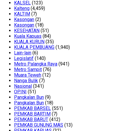
KALSEL
(123)
Kalteng
(4,459)
KALTIM
(7)
Kasongan
(2)
Kasongan
(18)
KESEHATAN
(51)
Kuala Kapuas
(84)
KUALA KURUN
(35)
KUALA PEMBUANG
(1,940)
Lain-lain
(6)
Legislatif
(140)
Metro Palangka Raya
(941)
Metro Sampit
(76)
Muara Teweh
(12)
Nanga Bulik
(7)
Nasional
(341)
OPINI
(51)
Pangkalan Bun
(9)
Pangkalan Bun
(18)
PEMKAB BARSEL
(551)
PEMKAB BARTIM
(7)
PEMKAB BARUT
(412)
PEMKAB GUNUNG MAS
(13)
PEMKAB KAPUAS
(32)