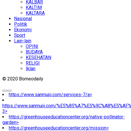
KALBAR
KALTIM
KALTARA
Nasional
Politik
Ekonomi
Sport
Lain-lain
OPINI
BUDAYA
KESEHATAN
RELIGI
Iklan
© 2020 Borneodaily
https://www.sanmujii.com/services-7/a>
https://www.sanmujii.com/%E5%85%A7%E5%9C%A8%E5%A
3>
https://greenhouseeducationcenter.org/native-pollinator-
garden>
https://greenhouseeducationcenter.org/mission>