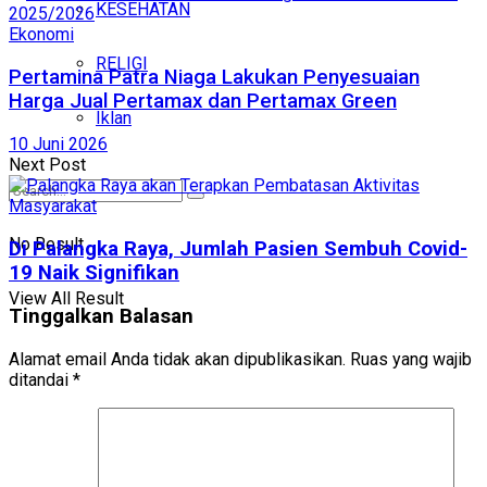
KESEHATAN
Ekonomi
RELIGI
Pertamina Patra Niaga Lakukan Penyesuaian
Harga Jual Pertamax dan Pertamax Green
Iklan
10 Juni 2026
Next Post
No Result
Di Palangka Raya, Jumlah Pasien Sembuh Covid-
19 Naik Signifikan
View All Result
Tinggalkan Balasan
Alamat email Anda tidak akan dipublikasikan.
Ruas yang wajib
ditandai
*