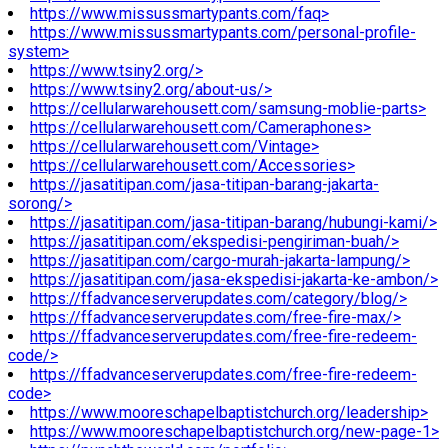
https://www.missussmartypants.com/faq>
https://www.missussmartypants.com/personal-profile-
system>
https://www.tsiny2.org/>
https://www.tsiny2.org/about-us/>
https://cellularwarehousett.com/samsung-moblie-parts>
https://cellularwarehousett.com/Cameraphones>
https://cellularwarehousett.com/Vintage>
https://cellularwarehousett.com/Accessories>
https://jasatitipan.com/jasa-titipan-barang-jakarta-
sorong/>
https://jasatitipan.com/jasa-titipan-barang/hubungi-kami/>
https://jasatitipan.com/ekspedisi-pengiriman-buah/>
https://jasatitipan.com/cargo-murah-jakarta-lampung/>
https://jasatitipan.com/jasa-ekspedisi-jakarta-ke-ambon/>
https://ffadvanceserverupdates.com/category/blog/>
https://ffadvanceserverupdates.com/free-fire-max/>
https://ffadvanceserverupdates.com/free-fire-redeem-
code/>
https://ffadvanceserverupdates.com/free-fire-redeem-
code>
https://www.mooreschapelbaptistchurch.org/leadership>
https://www.mooreschapelbaptistchurch.org/new-page-1>