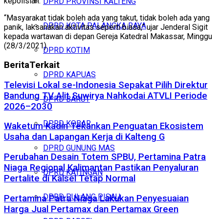
kepolisian.
DPRD PROVINSI KALTENG
“Masyarakat tidak boleh ada yang takut, tidak boleh ada yang
DPRD KOTA PALANGKA RAYA
panik, laksanakan aktivitas seperti biasa,” ujar Jenderal Sigit
kepada wartawan di depan Gereja Katedral Makassar, Minggu
(28/3/2021).
DPRD KOTIM
Berita
Terkait
DPRD KAPUAS
Televisi Lokal se-Indonesia Sepakat Pilih Direktur
Bandung TV Alit Suwirya Nahkodai ATVLI Periode
DPRD BARUT
2026–2030
DPRD KOBAR
Waketum Kadin Tekankan Penguatan Ekosistem
Usaha dan Lapangan Kerja di Kalteng G
DPRD GUNUNG MAS
Perubahan Desain Totem SPBU, Pertamina Patra
Niaga Regional Kalimantan Pastikan Penyaluran
DPRD KATINGAN
Pertalite di Kalsel Tetap Normal
DPRD PULANG PISAU
Pertamina Patra Niaga Lakukan Penyesuaian
Harga Jual Pertamax dan Pertamax Green