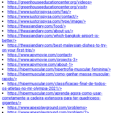
https://greenhouseeducationcenter.org/videos>
https://greenhouseeducationcenter.org/visit>
https://www.justcrispysa.com/faq/>
https://www.justcrispysa.com/contact/>
https://www.justcrispysa.com/type/image/>
https://theasiandiary.com/food/>
https://theasiandiary.com/about-us/>
https://theasiandiary.com/which-bangkok-airport-is-
better/>
https://theasiandiary.com/best-malaysian-dishes-to-try-
on-your-first-trip/>
https://www.apvmovie.com/contact>
https://www.apvmovie.com/projects-3>
https://www.apvmovie.com/about-1>
https://hipermuscular.com/hipertrofia-muscular-feminina/>
https://hipermuscular.com/como-ganhar-massa-muscular-
rapido/>
https://hipermuscular.com/classificacao-final-de-todos-
os-atletas-no-mr-olympia-2021/>
https://hipermuscular.com/aprenda-agora-como-usar-
corretamente-a-cadeira-extensora-para-ter-quadriceps-
gigantes/>
https://www.apexplayground.com/problems>
https://www.apexplayground.com/problem/2>