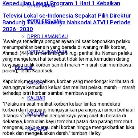
Kepedulian Lewat Program 1 Hari 1 Kebaikan
DPRD MURA
Televisi Lokal se-Indonesia Sepakat Pilih Direktur
DPRD SERUYAN
Bandung TV Alit Suwirya Nahkodai ATVLI Periode
2026–2030
DPRD LAMANDAU
“Awalnya terjadinya penganiayaan ini saat keponakan pelaku
menumpahkan bensin yang berada di warung milik korban,
DPRD SUKAMARA
Ahmadi (44) lalu meminta ganti rugi perihal itu. Namun pelaku
yang mengetahui hal tersebut tidak terima, kemudian dating
kewarung milik korban sambil marah – marah dan membawa
Regional
parang,” jelas Kapolsek.
Kapolsek menambahkan, korban yang mendengar keributan di
KALSEL
warungnya kemudian keluar dan melihat pelaku marah – marah
terhadap istri korban sambal membawa parang.
KALBAR
“Pelaku ini saat melihat korban keluar lantas mendekati
korban dan langsung mengayunkan parangnya, namun berhasil
KALTIM
ditangkis oleh korban dengan kayu yang saat itu berada di
dekatnya, kemudian kayu tersebut patah dan parang tersebut
mengenai pelipis atau dahi korban hingga mengakibatkan luka
KALTARA
robek dan mengeluarkan darah,” tambah Helky.