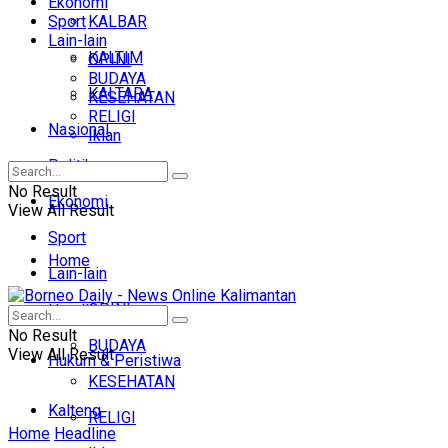
Ekonomi
Sport
KALBAR
Lain-lain
KALTIM
OPINI
BUDAYA
KALTARA
KESEHATAN
RELIGI
Nasional
Iklan
Politik
No Result
Ekonomi
View All Result
Sport
Home
Lain-lain
OPINI
Headline
No Result
BUDAYA
View All Result
Hukum & Peristiwa
KESEHATAN
Kalteng
RELIGI
Home
Headline