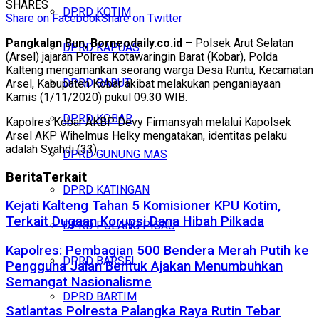
SHARES
DPRD KOTIM
Share on Facebook
Share on Twitter
Pangkalan Bun, Borneodaily.co.id
– Polsek Arut Selatan
DPRD KAPUAS
(Arsel) jajaran Polres Kotawaringin Barat (Kobar), Polda
Kalteng mengamankan seorang warga Desa Runtu, Kecamatan
DPRD BARUT
Arsel, Kabupaten Kobar akibat melakukan penganiayaan
Kamis (1/11/2020) pukul 09.30 WIB.
DPRD KOBAR
Kapolres Kobar AKBP Devy Firmansyah melalui Kapolsek
Arsel AKP Wihelmus Helky mengatakan, identitas pelaku
adalah Syahdi (33).
DPRD GUNUNG MAS
Berita
Terkait
DPRD KATINGAN
Kejati Kalteng Tahan 5 Komisioner KPU Kotim,
Terkait Dugaan Korupsi Dana Hibah Pilkada
DPRD PULANG PISAU
Kapolres: Pembagian 500 Bendera Merah Putih ke
DPRD BARSEL
Pengguna Jalan Bentuk Ajakan Menumbuhkan
Semangat Nasionalisme
DPRD BARTIM
Satlantas Polresta Palangka Raya Rutin Tebar