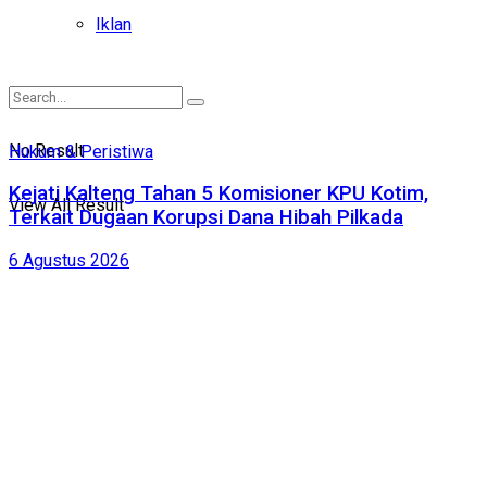
Iklan
No Result
Hukum & Peristiwa
Kejati Kalteng Tahan 5 Komisioner KPU Kotim,
View All Result
Terkait Dugaan Korupsi Dana Hibah Pilkada
6 Agustus 2026