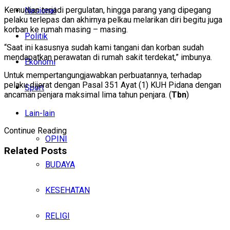
Kemudian terjadi pergulatan, hingga parang yang dipegang
Nasional
pelaku terlepas dan akhirnya pelkau melarikan diri begitu juga
korban ke rumah masing – masing.
Politik
“Saat ini kasusnya sudah kami tangani dan korban sudah
mendapatkan perawatan di rumah sakit terdekat,” imbunya.
Ekonomi
Untuk mempertangungjawabkan perbuatannya, terhadap
pelaku dijerat dengan Pasal 351 Ayat (1) KUH Pidana dengan
Sport
ancaman penjara maksimal lima tahun penjara. (
Tbn
)
Lain-lain
Continue Reading
OPINI
Related
Posts
BUDAYA
KESEHATAN
RELIGI