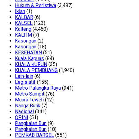
Hukum & Peristiwa
(3,497)
Iklan
(1)
KALBAR
(6)
KALSEL
(123)
Kalteng
(4,460)
KALTIM
(7)
Kasongan
(2)
Kasongan
(18)
KESEHATAN
(51)
Kuala Kapuas
(84)
KUALA KURUN
(35)
KUALA PEMBUANG
(1,940)
Lain-lain
(6)
Legislatif
(155)
Metro Palangka Raya
(941)
Metro Sampit
(76)
Muara Teweh
(12)
Nanga Bulik
(7)
Nasional
(341)
OPINI
(51)
Pangkalan Bun
(9)
Pangkalan Bun
(18)
PEMKAB BARSEL
(551)