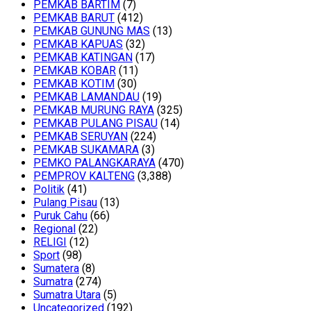
PEMKAB BARTIM
(7)
PEMKAB BARUT
(412)
PEMKAB GUNUNG MAS
(13)
PEMKAB KAPUAS
(32)
PEMKAB KATINGAN
(17)
PEMKAB KOBAR
(11)
PEMKAB KOTIM
(30)
PEMKAB LAMANDAU
(19)
PEMKAB MURUNG RAYA
(325)
PEMKAB PULANG PISAU
(14)
PEMKAB SERUYAN
(224)
PEMKAB SUKAMARA
(3)
PEMKO PALANGKARAYA
(470)
PEMPROV KALTENG
(3,388)
Politik
(41)
Pulang Pisau
(13)
Puruk Cahu
(66)
Regional
(22)
RELIGI
(12)
Sport
(98)
Sumatera
(8)
Sumatra
(274)
Sumatra Utara
(5)
Uncategorized
(192)