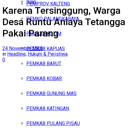
Iklan
PEMPROV KALTENG
Karena Tersinggung, Warga
Sabtu, Agustus 8, 2026
PEMKO PALANGKARAYA
Desa Runtu Aniaya Tetangga
Pakai Parang
PEMKAB KOTIM
24 November 2020
PEMKAB KAPUAS
in
Headline
,
Hukum & Peristiwa
0
PEMKAB BARUT
PEMKAB KOBAR
PEMKAB GUNUNG MAS
PEMKAB KATINGAN
PEMKAB PULANG PISAU