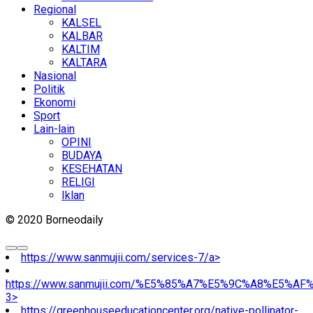
Regional
KALSEL
KALBAR
KALTIM
KALTARA
Nasional
Politik
Ekonomi
Sport
Lain-lain
OPINI
BUDAYA
KESEHATAN
RELIGI
Iklan
© 2020 Borneodaily
https://www.sanmujii.com/services-7/a>
https://www.sanmujii.com/%E5%85%A7%E5%9C%A8%E5%A
3>
https://greenhouseeducationcenter.org/native-pollinator-