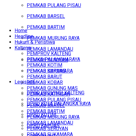
PEMKAB PULANG PISAU
PEMKAB BARSEL
PEMKAB BARTIM
Home
Headline
PEMKAB MURUNG RAYA
Hukum & Peristiwa
Kalteng
PEMKAB LAMANDAU
PEMPROV KALTENG
PEMKO PALANGKARAYA
PEMKAB SERUYAN
PEMKAB KOTIM
PEMKAB SUKAMARA
PEMKAB KAPUAS
PEMKAB BARUT
Legislatif
PEMKAB KOBAR
PEMKAB GUNUNG MAS
DPRD PROVINSI KALTENG
PEMKAB KATINGAN
PEMKAB PULANG PISAU
DPRD KOTA PALANGKA RAYA
PEMKAB BARSEL
PEMKAB BARTIM
DPRD KOTIM
PEMKAB MURUNG RAYA
PEMKAB LAMANDAU
DPRD KAPUAS
PEMKAB SERUYAN
PEMKAB SUKAMARA