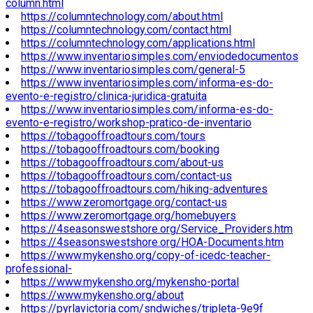
column.html
https://columntechnology.com/about.html
https://columntechnology.com/contact.html
https://columntechnology.com/applications.html
https://www.inventariosimples.com/enviodedocumentos
https://www.inventariosimples.com/general-5
https://www.inventariosimples.com/informa-es-do-
evento-e-registro/clinica-juridica-gratuita
https://www.inventariosimples.com/informa-es-do-
evento-e-registro/workshop-pratico-de-inventario
https://tobagooffroadtours.com/tours
https://tobagooffroadtours.com/booking
https://tobagooffroadtours.com/about-us
https://tobagooffroadtours.com/contact-us
https://tobagooffroadtours.com/hiking-adventures
https://www.zeromortgage.org/contact-us
https://www.zeromortgage.org/homebuyers
https://4seasonswestshore.org/Service_Providers.htm
https://4seasonswestshore.org/HOA-Documents.htm
https://www.mykensho.org/copy-of-icedc-teacher-
professional-
https://www.mykensho.org/mykensho-portal
https://www.mykensho.org/about
https://pyrlavictoria.com/sndwiches/tripleta-9e9f