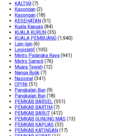
KALTIM
(7)
Kasongan
(2)
Kasongan
(18)
KESEHATAN
(51)
Kuala Kapuas
(84)
KUALA KURUN
(35)
KUALA PEMBUANG
(1,940)
Lain-lain
(6)
Legislatif
(105)
Metro Palangka Raya
(941)
Metro Sampit
(76)
Muara Teweh
(12)
Nanga Bulik
(7)
Nasional
(341)
OPINI
(51)
Pangkalan Bun
(9)
Pangkalan Bun
(18)
PEMKAB BARSEL
(551)
PEMKAB BARTIM
(7)
PEMKAB BARUT
(412)
PEMKAB GUNUNG MAS
(13)
PEMKAB KAPUAS
(32)
PEMKAB KATINGAN
(17)