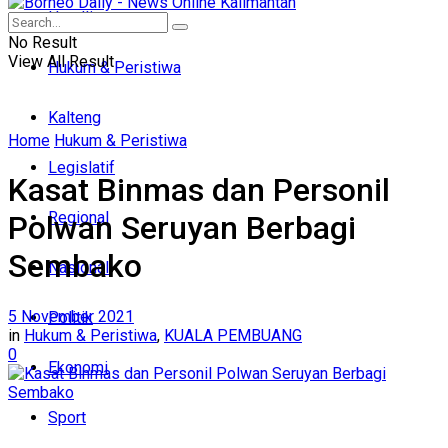
Headline
No Result
View All Result
Hukum & Peristiwa
Kalteng
Home
Hukum & Peristiwa
Legislatif
Kasat Binmas dan Personil
Regional
Polwan Seruyan Berbagi
Sembako
Nasional
5 November 2021
Politik
in
Hukum & Peristiwa
,
KUALA PEMBUANG
0
Ekonomi
Sport