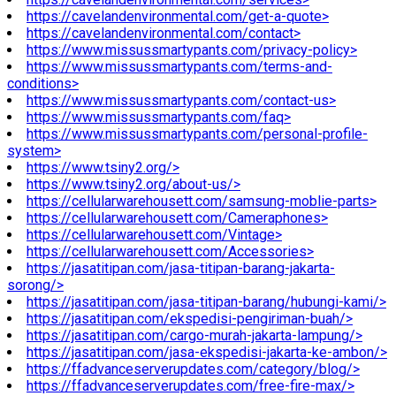
https://cavelandenvironmental.com/get-a-quote>
https://cavelandenvironmental.com/contact>
https://www.missussmartypants.com/privacy-policy>
https://www.missussmartypants.com/terms-and-
conditions>
https://www.missussmartypants.com/contact-us>
https://www.missussmartypants.com/faq>
https://www.missussmartypants.com/personal-profile-
system>
https://www.tsiny2.org/>
https://www.tsiny2.org/about-us/>
https://cellularwarehousett.com/samsung-moblie-parts>
https://cellularwarehousett.com/Cameraphones>
https://cellularwarehousett.com/Vintage>
https://cellularwarehousett.com/Accessories>
https://jasatitipan.com/jasa-titipan-barang-jakarta-
sorong/>
https://jasatitipan.com/jasa-titipan-barang/hubungi-kami/>
https://jasatitipan.com/ekspedisi-pengiriman-buah/>
https://jasatitipan.com/cargo-murah-jakarta-lampung/>
https://jasatitipan.com/jasa-ekspedisi-jakarta-ke-ambon/>
https://ffadvanceserverupdates.com/category/blog/>
https://ffadvanceserverupdates.com/free-fire-max/>