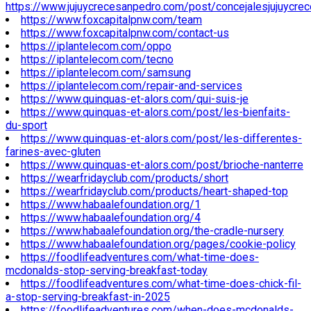
https://www.jujuycrecesanpedro.com/post/concejalesjujuycre
https://www.foxcapitalpnw.com/team
https://www.foxcapitalpnw.com/contact-us
https://iplantelecom.com/oppo
https://iplantelecom.com/tecno
https://iplantelecom.com/samsung
https://iplantelecom.com/repair-and-services
https://www.quinquas-et-alors.com/qui-suis-je
https://www.quinquas-et-alors.com/post/les-bienfaits-
du-sport
https://www.quinquas-et-alors.com/post/les-differentes-
farines-avec-gluten
https://www.quinquas-et-alors.com/post/brioche-nanterre
https://wearfridayclub.com/products/short
https://wearfridayclub.com/products/heart-shaped-top
https://www.habaalefoundation.org/1
https://www.habaalefoundation.org/4
https://www.habaalefoundation.org/the-cradle-nursery
https://www.habaalefoundation.org/pages/cookie-policy
https://foodlifeadventures.com/what-time-does-
mcdonalds-stop-serving-breakfast-today
https://foodlifeadventures.com/what-time-does-chick-fil-
a-stop-serving-breakfast-in-2025
https://foodlifeadventures.com/when-does-mcdonalds-