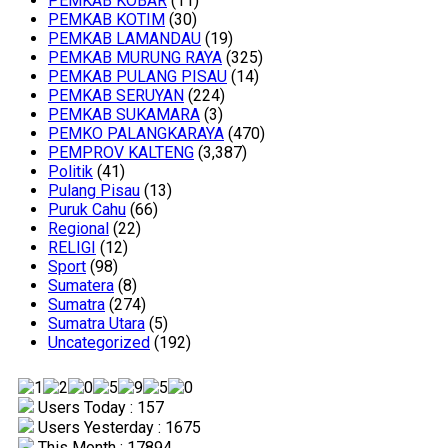
PEMKAB KOBAR
(11)
PEMKAB KOTIM
(30)
PEMKAB LAMANDAU
(19)
PEMKAB MURUNG RAYA
(325)
PEMKAB PULANG PISAU
(14)
PEMKAB SERUYAN
(224)
PEMKAB SUKAMARA
(3)
PEMKO PALANGKARAYA
(470)
PEMPROV KALTENG
(3,387)
Politik
(41)
Pulang Pisau
(13)
Puruk Cahu
(66)
Regional
(22)
RELIGI
(12)
Sport
(98)
Sumatera
(8)
Sumatra
(274)
Sumatra Utara
(5)
Uncategorized
(192)
Users Today : 157
Users Yesterday : 1675
This Month : 17894