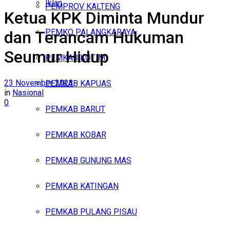
Iklan
PEMPROV KALTENG
Ketua KPK Diminta Mundur
Minggu, Agustus 9, 2026
PEMKO PALANGKARAYA
dan Terancam Hukuman
Seumur Hidup
PEMKAB KOTIM
23 November 2023
PEMKAB KAPUAS
in
Nasional
0
PEMKAB BARUT
PEMKAB KOBAR
PEMKAB GUNUNG MAS
PEMKAB KATINGAN
PEMKAB PULANG PISAU