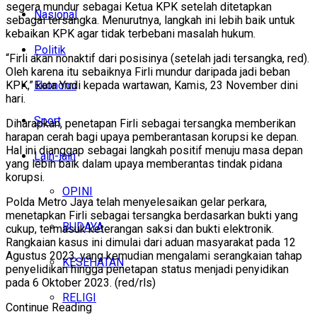
segera mundur sebagai Ketua KPK setelah ditetapkan
Nasional
sebagai tersangka. Menurutnya, langkah ini lebih baik untuk
kebaikan KPK agar tidak terbebani masalah hukum.
Politik
“Firli akan nonaktif dari posisinya (setelah jadi tersangka, red).
Oleh karena itu sebaiknya Firli mundur daripada jadi beban
Ekonomi
KPK,” kata Yudi kepada wartawan, Kamis, 23 November dini
hari.
Sport
Diharapkan, penetapan Firli sebagai tersangka memberikan
harapan cerah bagi upaya pemberantasan korupsi ke depan.
Hal ini dianggap sebagai langkah positif menuju masa depan
Lain-lain
yang lebih baik dalam upaya memberantas tindak pidana
korupsi.
OPINI
Polda Metro Jaya telah menyelesaikan gelar perkara,
menetapkan Firli sebagai tersangka berdasarkan bukti yang
BUDAYA
cukup, termasuk keterangan saksi dan bukti elektronik.
Rangkaian kasus ini dimulai dari aduan masyarakat pada 12
Agustus 2023, yang kemudian mengalami serangkaian tahap
KESEHATAN
penyelidikan hingga penetapan status menjadi penyidikan
pada 6 Oktober 2023. (red/rls)
RELIGI
Continue Reading