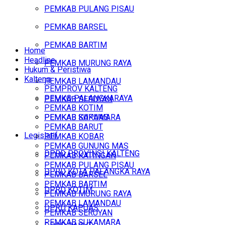
PEMKAB PULANG PISAU
PEMKAB BARSEL
PEMKAB BARTIM
Home
Headline
PEMKAB MURUNG RAYA
Hukum & Peristiwa
Kalteng
PEMKAB LAMANDAU
PEMPROV KALTENG
PEMKO PALANGKARAYA
PEMKAB SERUYAN
PEMKAB KOTIM
PEMKAB SUKAMARA
PEMKAB KAPUAS
PEMKAB BARUT
Legislatif
PEMKAB KOBAR
PEMKAB GUNUNG MAS
DPRD PROVINSI KALTENG
PEMKAB KATINGAN
PEMKAB PULANG PISAU
DPRD KOTA PALANGKA RAYA
PEMKAB BARSEL
PEMKAB BARTIM
DPRD KOTIM
PEMKAB MURUNG RAYA
PEMKAB LAMANDAU
DPRD KAPUAS
PEMKAB SERUYAN
PEMKAB SUKAMARA