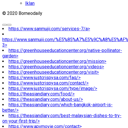
Iklan
© 2020 Borneodaily
https://www.sanmujii.com/services-7/a>
https://www.sanmujii.com/%E5%85%A7%E5%9C%A8%E5%A
3>
https://greenhouseeducationcenter.org/native-pollinator-
garden>
https://greenhouseeducationcenter.org/mission>
https://greenhouseeducationcenter.org/videos>
https://greenhouseeducationcenter.org/visit>
https://www.justcrispysa.com/faq/>
https://www.justcrispysa.com/contact/>
https://www.justcrispysa.com/type/image/>
https://theasiandiary.com/food/>
https://theasiandiary.com/about-us/>
https://theasiandiary.com/which-bangkok-airport-is-
better/>
https://theasiandiary.com/best-malaysian-dishes-to-try-
on-your-first-trip/>
https://www.apvmovie.com/contact>