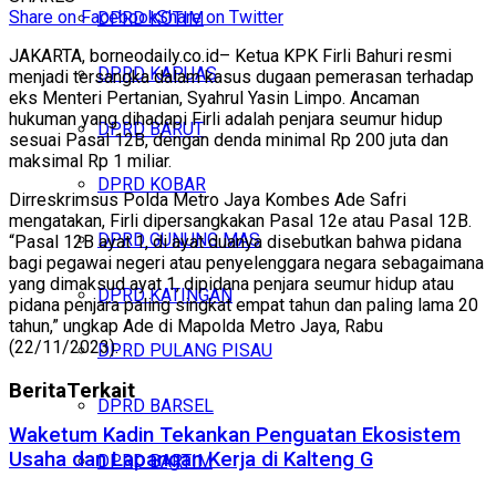
Share on Facebook
Share on Twitter
DPRD KOTIM
JAKARTA, borneodaily.co.id– Ketua KPK Firli Bahuri resmi
DPRD KAPUAS
menjadi tersangka dalam kasus dugaan pemerasan terhadap
eks Menteri Pertanian, Syahrul Yasin Limpo. Ancaman
hukuman yang dihadapi Firli adalah penjara seumur hidup
DPRD BARUT
sesuai Pasal 12B, dengan denda minimal Rp 200 juta dan
maksimal Rp 1 miliar.
DPRD KOBAR
Dirreskrimsus Polda Metro Jaya Kombes Ade Safri
mengatakan, Firli dipersangkakan Pasal 12e atau Pasal 12B.
DPRD GUNUNG MAS
“Pasal 12B ayat 1, di ayat duanya disebutkan bahwa pidana
bagi pegawai negeri atau penyelenggara negara sebagaimana
yang dimaksud ayat 1, dipidana penjara seumur hidup atau
DPRD KATINGAN
pidana penjara paling singkat empat tahun dan paling lama 20
tahun,” ungkap Ade di Mapolda Metro Jaya, Rabu
(22/11/2023).
DPRD PULANG PISAU
Berita
Terkait
DPRD BARSEL
Waketum Kadin Tekankan Penguatan Ekosistem
Usaha dan Lapangan Kerja di Kalteng G
DPRD BARTIM