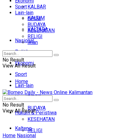
Ekonomi
Sport
KALBAR
Lain-lain
KALTIM
OPINI
BUDAYA
KALTARA
KESEHATAN
RELIGI
Nasional
Iklan
Politik
No Result
Ekonomi
View All Result
Sport
Home
Lain-lain
OPINI
Headline
No Result
BUDAYA
View All Result
Hukum & Peristiwa
KESEHATAN
Kalteng
RELIGI
Home
Nasional