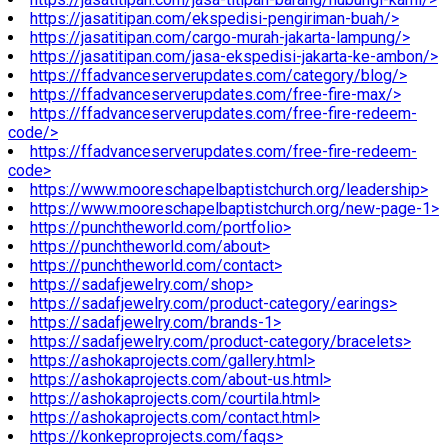
https://jasatitipan.com/ekspedisi-pengiriman-buah/>
https://jasatitipan.com/cargo-murah-jakarta-lampung/>
https://jasatitipan.com/jasa-ekspedisi-jakarta-ke-ambon/>
https://ffadvanceserverupdates.com/category/blog/>
https://ffadvanceserverupdates.com/free-fire-max/>
https://ffadvanceserverupdates.com/free-fire-redeem-
code/>
https://ffadvanceserverupdates.com/free-fire-redeem-
code>
https://www.mooreschapelbaptistchurch.org/leadership>
https://www.mooreschapelbaptistchurch.org/new-page-1>
https://punchtheworld.com/portfolio>
https://punchtheworld.com/about>
https://punchtheworld.com/contact>
https://sadafjewelry.com/shop>
https://sadafjewelry.com/product-category/earings>
https://sadafjewelry.com/brands-1>
https://sadafjewelry.com/product-category/bracelets>
https://ashokaprojects.com/gallery.html>
https://ashokaprojects.com/about-us.html>
https://ashokaprojects.com/courtila.html>
https://ashokaprojects.com/contact.html>
https://konkeproprojects.com/faqs>