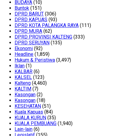
BUDAYA
(10)
Buntok
(151)
DPRD BARUT
(306)
DPRD KAPUAS
(93)
DPRD KOTA PALANGKA RAYA
(111)
DPRD MURA
(62)
DPRD PROVINSI KALTENG
(333)
DPRD SERUYAN
(135)
Ekonomi
(92)
Headline
(1,859)
Hukum & Peristiwa
(3,497)
Iklan
(1)
KALBAR
(6)
KALSEL
(123)
Kalteng
(4,460)
KALTIM
(7)
Kasongan
(2)
Kasongan
(18)
KESEHATAN
(51)
Kuala Kapuas
(84)
KUALA KURUN
(35)
KUALA PEMBUANG
(1,940)
Lain-lain
(6)
Legislatif
(155)