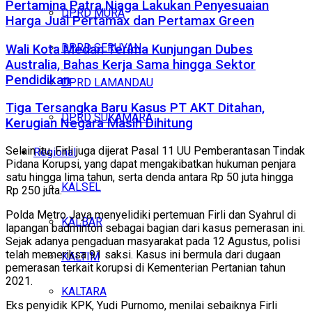
Pertamina Patra Niaga Lakukan Penyesuaian
DPRD MURA
Harga Jual Pertamax dan Pertamax Green
DPRD SERUYAN
Wali Kota Medan Terima Kunjungan Dubes
Australia, Bahas Kerja Sama hingga Sektor
Pendidikan
DPRD LAMANDAU
Tiga Tersangka Baru Kasus PT AKT Ditahan,
DPRD SUKAMARA
Kerugian Negara Masih Dihitung
Selain itu, Firli juga dijerat Pasal 11 UU Pemberantasan Tindak
Regional
Pidana Korupsi, yang dapat mengakibatkan hukuman penjara
satu hingga lima tahun, serta denda antara Rp 50 juta hingga
KALSEL
Rp 250 juta.
Polda Metro Jaya menyelidiki pertemuan Firli dan Syahrul di
KALBAR
lapangan badminton sebagai bagian dari kasus pemerasan ini.
Sejak adanya pengaduan masyarakat pada 12 Agustus, polisi
telah memeriksa 91 saksi. Kasus ini bermula dari dugaan
KALTIM
pemerasan terkait korupsi di Kementerian Pertanian tahun
2021.
KALTARA
Eks penyidik KPK, Yudi Purnomo, menilai sebaiknya Firli