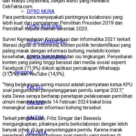
dan Wahyu Dhyatmika, Sekjen AMSI yang mewakili
CekFakta.com.
DPRD MURA
Para pembicara menyepakati pentingnya kolaborasi yang
lebih kuat dari pengalaman Pemilihan Presiden 2019 dan
DPRD SERUYAN
Pemilihan Kepala Daerah serentak 2020.
Survei Kementerian Komunikasi dan Informatika 2021 terkait
DPRD LAMANDAU
literasi digital di Indonesia, konten politik teridentifikasi yang
paling marak dengan informasi bohong, melebihi konten
kesehatan, agama, kerusuhan, dan isu lingkungan. Penyebaran
DPRD SUKAMARA
konten yang paling tinggi berasal dari media sosial seperti
Facebook (71,9%) diikuti aplikasi percakapan Whatsapp
Regional
(31,5%), dan YouTube (14,9%).
“Yang belakangan sering muncul adalah pernyataan ketua KPU
KALSEL
soal pengunduran penyelenggaraan pemilu sampai 2027,”
kata Dewa seraya berharap penetapan pelaksanaan pemilihan
umum mendatang pada 14 Februari 2024 bakal bisa
KALBAR
menangkal sebaran informasi bohong tersebut.
KALTIM
Terkait pengawasan, Fritz Siregar dari Bawaslu
mengungkapkan, pihaknya perlu berkolaborasi dengan lebih
banyak pihak di luar penyelenggara pemilu. Karena marak
KALTARA
peredaran informasi bohong soal pemilu yang meluas di