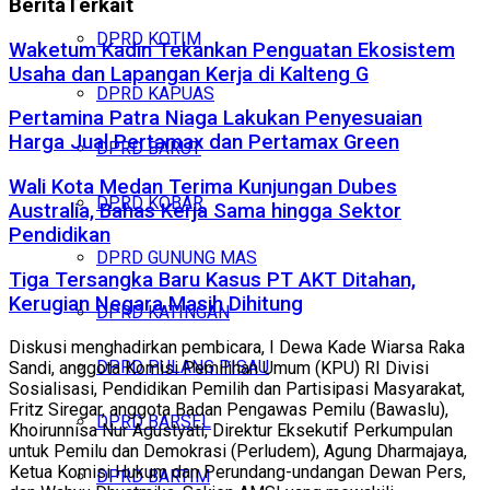
Berita
Terkait
DPRD KOTIM
Waketum Kadin Tekankan Penguatan Ekosistem
Usaha dan Lapangan Kerja di Kalteng G
DPRD KAPUAS
Pertamina Patra Niaga Lakukan Penyesuaian
Harga Jual Pertamax dan Pertamax Green
DPRD BARUT
Wali Kota Medan Terima Kunjungan Dubes
DPRD KOBAR
Australia, Bahas Kerja Sama hingga Sektor
Pendidikan
DPRD GUNUNG MAS
Tiga Tersangka Baru Kasus PT AKT Ditahan,
Kerugian Negara Masih Dihitung
DPRD KATINGAN
Diskusi menghadirkan pembicara, I Dewa Kade Wiarsa Raka
DPRD PULANG PISAU
Sandi, anggota Komisi Pemilihan Umum (KPU) RI Divisi
Sosialisasi, Pendidikan Pemilih dan Partisipasi Masyarakat,
Fritz Siregar, anggota Badan Pengawas Pemilu (Bawaslu),
DPRD BARSEL
Khoirunnisa Nur Agustyati, Direktur Eksekutif Perkumpulan
untuk Pemilu dan Demokrasi (Perludem), Agung Dharmajaya,
Ketua Komisi Hukum dan Perundang-undangan Dewan Pers,
DPRD BARTIM