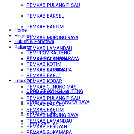
PEMKAB PULANG PISAU
PEMKAB BARSEL
PEMKAB BARTIM
Home
Headline
PEMKAB MURUNG RAYA
Hukum & Peristiwa
Kalteng
PEMKAB LAMANDAU
PEMPROV KALTENG
PEMKO PALANGKARAYA
PEMKAB SERUYAN
PEMKAB KOTIM
PEMKAB SUKAMARA
PEMKAB KAPUAS
PEMKAB BARUT
Legislatif
PEMKAB KOBAR
PEMKAB GUNUNG MAS
DPRD PROVINSI KALTENG
PEMKAB KATINGAN
PEMKAB PULANG PISAU
DPRD KOTA PALANGKA RAYA
PEMKAB BARSEL
PEMKAB BARTIM
DPRD KOTIM
PEMKAB MURUNG RAYA
PEMKAB LAMANDAU
DPRD KAPUAS
PEMKAB SERUYAN
PEMKAB SUKAMARA