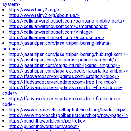
system>
https://www.tsiny2.org/>
https://www.tsiny2.org/about-us/>
https://cellularwarehousett.com/samsung-moblie-parts>
https://cellularwarehousett.com/Cameraphones>
https://cellularwarehousett.com/Vintage>
https://cellularwarehousett.com/Accessories>
https://jasatitipan.com/jasa-titipan-barang-jakarta-
sorong/>
https://jasatitipan.com/jasa-titipan-barang/hubungi-kami/>
https://jasatitipan.com/ekspedisi-pengiriman-buah/>
https://jasatitipan.com/cargo-murah-jakarta-lampung/>
https://jasatitipan.com/jasa-ekspedisi-jakarta-ke-ambon/>
https://ffadvanceserverupdates.com/category/blog/>
https://ffadvanceserverupdates.com/free-fire-max/>
https://ffadvanceserverupdates.com/free-fire-redeem-
code/>
https://ffadvanceserverupdates.com/free-fire-redeem-
code>
https://www.mooreschapelbaptistchurch.org/leadership>
https://www.mooreschapelbaptistchurch.org/new-page-1>
https://punchtheworld.com/portfolio>
https://punchtheworld.com/about>