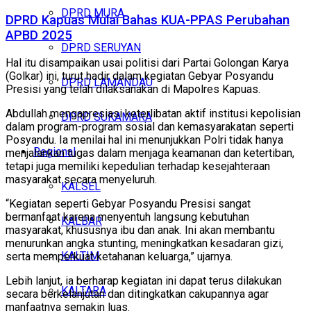
DPRD MURA
DPRD Kapuas Mulai Bahas KUA-PPAS Perubahan
APBD 2025
DPRD SERUYAN
Hal itu disampaikan usai politisi dari Partai Golongan Karya
(Golkar) ini, turut hadir dalam kegiatan Gebyar Posyandu
DPRD LAMANDAU
Presisi yang telah dilaksanakan di Mapolres Kapuas.
Abdullah mengapresiasi keterlibatan aktif institusi kepolisian
DPRD SUKAMARA
dalam program-program sosial dan kemasyarakatan seperti
Posyandu. Ia menilai hal ini menunjukkan Polri tidak hanya
Regional
menjalankan tugas dalam menjaga keamanan dan ketertiban,
tetapi juga memiliki kepedulian terhadap kesejahteraan
masyarakat secara menyeluruh.
KALSEL
“Kegiatan seperti Gebyar Posyandu Presisi sangat
bermanfaat karena menyentuh langsung kebutuhan
KALBAR
masyarakat, khususnya ibu dan anak. Ini akan membantu
menurunkan angka stunting, meningkatkan kesadaran gizi,
KALTIM
serta memperkuat ketahanan keluarga,” ujarnya.
Lebih lanjut, ia berharap kegiatan ini dapat terus dilakukan
KALTARA
secara berkelanjutan dan ditingkatkan cakupannya agar
manfaatnya semakin luas.