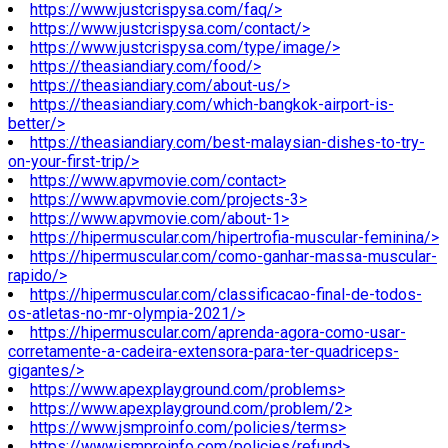
https://www.justcrispysa.com/faq/>
https://www.justcrispysa.com/contact/>
https://www.justcrispysa.com/type/image/>
https://theasiandiary.com/food/>
https://theasiandiary.com/about-us/>
https://theasiandiary.com/which-bangkok-airport-is-
better/>
https://theasiandiary.com/best-malaysian-dishes-to-try-
on-your-first-trip/>
https://www.apvmovie.com/contact>
https://www.apvmovie.com/projects-3>
https://www.apvmovie.com/about-1>
https://hipermuscular.com/hipertrofia-muscular-feminina/>
https://hipermuscular.com/como-ganhar-massa-muscular-
rapido/>
https://hipermuscular.com/classificacao-final-de-todos-
os-atletas-no-mr-olympia-2021/>
https://hipermuscular.com/aprenda-agora-como-usar-
corretamente-a-cadeira-extensora-para-ter-quadriceps-
gigantes/>
https://www.apexplayground.com/problems>
https://www.apexplayground.com/problem/2>
https://www.jsmproinfo.com/policies/terms>
https://www.jsmproinfo.com/policies/refund>