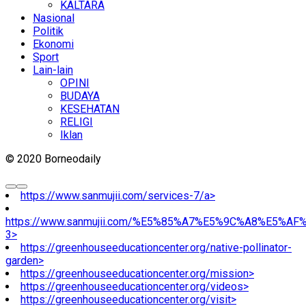
KALTARA
Nasional
Politik
Ekonomi
Sport
Lain-lain
OPINI
BUDAYA
KESEHATAN
RELIGI
Iklan
© 2020 Borneodaily
https://www.sanmujii.com/services-7/a>
https://www.sanmujii.com/%E5%85%A7%E5%9C%A8%E5%A
3>
https://greenhouseeducationcenter.org/native-pollinator-
garden>
https://greenhouseeducationcenter.org/mission>
https://greenhouseeducationcenter.org/videos>
https://greenhouseeducationcenter.org/visit>