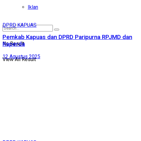
Iklan
DPRD KAPUAS
Pemkab Kapuas dan DPRD Paripurna RPJMD dan
No Result
Raperda
12 Agustus 2025
View All Result