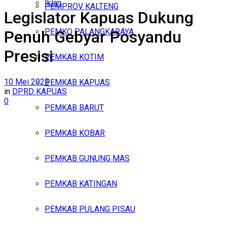
Iklan
PEMPROV KALTENG
Legislator Kapuas Dukung
Kamis, Agustus 6, 2026
PEMKO PALANGKARAYA
Penuh Gebyar Posyandu
Presisi
PEMKAB KOTIM
10 Mei 2025
PEMKAB KAPUAS
in
DPRD KAPUAS
0
PEMKAB BARUT
PEMKAB KOBAR
PEMKAB GUNUNG MAS
PEMKAB KATINGAN
PEMKAB PULANG PISAU