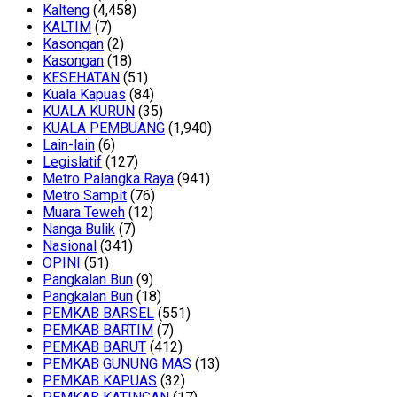
Kalteng
(4,458)
KALTIM
(7)
Kasongan
(2)
Kasongan
(18)
KESEHATAN
(51)
Kuala Kapuas
(84)
KUALA KURUN
(35)
KUALA PEMBUANG
(1,940)
Lain-lain
(6)
Legislatif
(127)
Metro Palangka Raya
(941)
Metro Sampit
(76)
Muara Teweh
(12)
Nanga Bulik
(7)
Nasional
(341)
OPINI
(51)
Pangkalan Bun
(9)
Pangkalan Bun
(18)
PEMKAB BARSEL
(551)
PEMKAB BARTIM
(7)
PEMKAB BARUT
(412)
PEMKAB GUNUNG MAS
(13)
PEMKAB KAPUAS
(32)