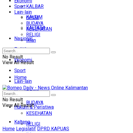
Ekonomi
Sport
KALBAR
Lain-lain
KALTIM
OPINI
BUDAYA
KALTARA
KESEHATAN
RELIGI
Nasional
Iklan
Politik
No Result
Ekonomi
View All Result
Sport
Home
Lain-lain
OPINI
Headline
No Result
BUDAYA
View All Result
Hukum & Peristiwa
KESEHATAN
Kalteng
RELIGI
Home
Legislatif
DPRD KAPUAS