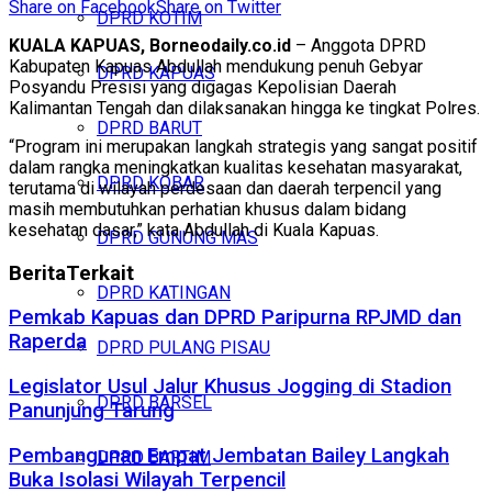
Share on Facebook
Share on Twitter
DPRD KOTIM
KUALA KAPUAS, Borneodaily.co.id
– Anggota DPRD
Kabupaten Kapuas Abdullah mendukung penuh Gebyar
DPRD KAPUAS
Posyandu Presisi yang digagas Kepolisian Daerah
Kalimantan Tengah dan dilaksanakan hingga ke tingkat Polres.
DPRD BARUT
“Program ini merupakan langkah strategis yang sangat positif
dalam rangka meningkatkan kualitas kesehatan masyarakat,
DPRD KOBAR
terutama di wilayah perdesaan dan daerah terpencil yang
masih membutuhkan perhatian khusus dalam bidang
kesehatan dasar,” kata Abdullah di Kuala Kapuas.
DPRD GUNUNG MAS
Berita
Terkait
DPRD KATINGAN
Pemkab Kapuas dan DPRD Paripurna RPJMD dan
Raperda
DPRD PULANG PISAU
Legislator Usul Jalur Khusus Jogging di Stadion
DPRD BARSEL
Panunjung Tarung
Pembangunan Empat Jembatan Bailey Langkah
DPRD BARTIM
Buka Isolasi Wilayah Terpencil