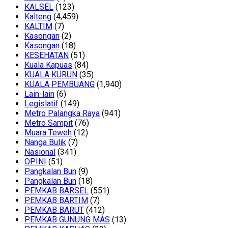
KALSEL
(123)
Kalteng
(4,459)
KALTIM
(7)
Kasongan
(2)
Kasongan
(18)
KESEHATAN
(51)
Kuala Kapuas
(84)
KUALA KURUN
(35)
KUALA PEMBUANG
(1,940)
Lain-lain
(6)
Legislatif
(149)
Metro Palangka Raya
(941)
Metro Sampit
(76)
Muara Teweh
(12)
Nanga Bulik
(7)
Nasional
(341)
OPINI
(51)
Pangkalan Bun
(9)
Pangkalan Bun
(18)
PEMKAB BARSEL
(551)
PEMKAB BARTIM
(7)
PEMKAB BARUT
(412)
PEMKAB GUNUNG MAS
(13)