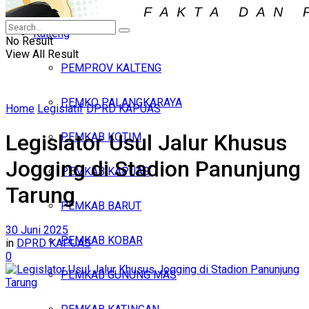
Iklan
Kalteng
Sabtu, Agustus 8, 2026
No Result
View All Result
PEMPROV KALTENG
PEMKO PALANGKARAYA
Home
Legislatif
DPRD KAPUAS
Legislator Usul Jalur Khusus
PEMKAB KOTIM
Jogging di Stadion Panunjung
PEMKAB KAPUAS
Tarung
PEMKAB BARUT
30 Juni 2025
PEMKAB KOBAR
in
DPRD KAPUAS
0
PEMKAB GUNUNG MAS