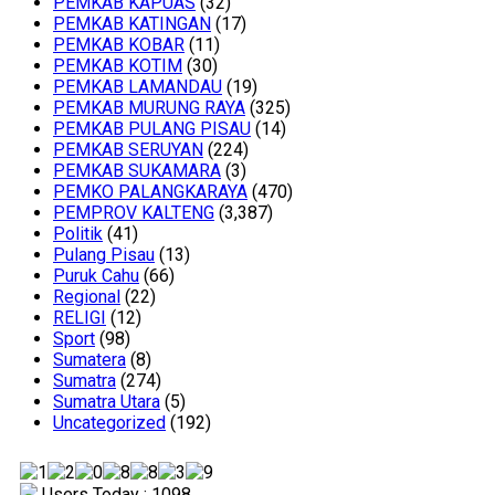
PEMKAB KAPUAS
(32)
PEMKAB KATINGAN
(17)
PEMKAB KOBAR
(11)
PEMKAB KOTIM
(30)
PEMKAB LAMANDAU
(19)
PEMKAB MURUNG RAYA
(325)
PEMKAB PULANG PISAU
(14)
PEMKAB SERUYAN
(224)
PEMKAB SUKAMARA
(3)
PEMKO PALANGKARAYA
(470)
PEMPROV KALTENG
(3,387)
Politik
(41)
Pulang Pisau
(13)
Puruk Cahu
(66)
Regional
(22)
RELIGI
(12)
Sport
(98)
Sumatera
(8)
Sumatra
(274)
Sumatra Utara
(5)
Uncategorized
(192)
Users Today : 1098