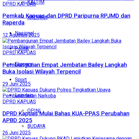
KALTIM
DPRD KAPUAS
Pemkab Kapuas dan DPRD Paripurna RPJMD dan
KALTARA
Raperda
Nasional
12 Agustus 2025
Politik
DPRD KAPUAS
Ekonomi
Pembangunan Empat Jembatan Bailey Langkah
Buka Isolasi Wilayah Terpencil
Sport
29 Juni 2025
Lain-lain
DPRD KAPUAS
OPINI
DPRD Kapuas Mulai Bahas KUA-PPAS Perubahan
APBD 2025
BUDAYA
26 Juni 2025