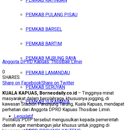
PEMKAB KATINGAN
PEMKAB PULANG PISAU
PEMKAB BARSEL
PEMKAB BARTIM
PEMKAB MURUNG RAYA
Anggota DPRD Kapuas, Thosibae Limin
0
PEMKAB LAMANDAU
SHARES
Share on Facebook
Share on Twitter
PEMKAB SERUYAN
KUALA KAPUAS, Borneodaily.co.id
– Tingginya minat
masyarakat dalam berolahraga, khususnya jogging, di
PEMKAB SUKAMARA
kawasan Stadion Panunjung Tarung, Kuala Kapuas, mendapat
perhatian dari Anggota DPRD Kapuas Thosibae Limin.
Legislatif
Politikus PDIP tersebut mengusulkan kepada pemerintah
daerah agar membangun jalur khusus untuk jogging di