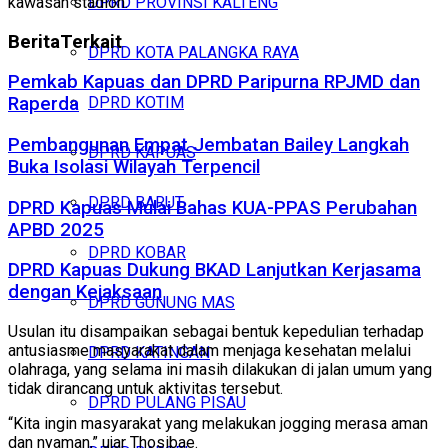
kawasan stadion.
DPRD PROVINSI KALTENG
Berita
Terkait
DPRD KOTA PALANGKA RAYA
Pemkab Kapuas dan DPRD Paripurna RPJMD dan
DPRD KOTIM
Raperda
Pembangunan Empat Jembatan Bailey Langkah
DPRD KAPUAS
Buka Isolasi Wilayah Terpencil
DPRD BARUT
DPRD Kapuas Mulai Bahas KUA-PPAS Perubahan
APBD 2025
DPRD KOBAR
DPRD Kapuas Dukung BKAD Lanjutkan Kerjasama
dengan Kejaksaan
DPRD GUNUNG MAS
Usulan itu disampaikan sebagai bentuk kepedulian terhadap
antusiasme masyarakat dalam menjaga kesehatan melalui
DPRD KATINGAN
olahraga, yang selama ini masih dilakukan di jalan umum yang
tidak dirancang untuk aktivitas tersebut.
DPRD PULANG PISAU
“Kita ingin masyarakat yang melakukan jogging merasa aman
dan nyaman,” ujar Thosibae.