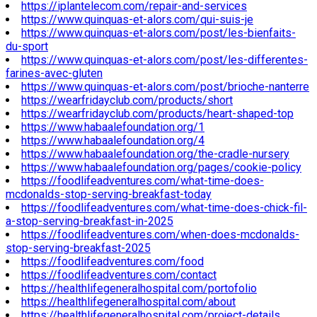
https://iplantelecom.com/repair-and-services
https://www.quinquas-et-alors.com/qui-suis-je
https://www.quinquas-et-alors.com/post/les-bienfaits-
du-sport
https://www.quinquas-et-alors.com/post/les-differentes-
farines-avec-gluten
https://www.quinquas-et-alors.com/post/brioche-nanterre
https://wearfridayclub.com/products/short
https://wearfridayclub.com/products/heart-shaped-top
https://www.habaalefoundation.org/1
https://www.habaalefoundation.org/4
https://www.habaalefoundation.org/the-cradle-nursery
https://www.habaalefoundation.org/pages/cookie-policy
https://foodlifeadventures.com/what-time-does-
mcdonalds-stop-serving-breakfast-today
https://foodlifeadventures.com/what-time-does-chick-fil-
a-stop-serving-breakfast-in-2025
https://foodlifeadventures.com/when-does-mcdonalds-
stop-serving-breakfast-2025
https://foodlifeadventures.com/food
https://foodlifeadventures.com/contact
https://healthlifegeneralhospital.com/portofolio
https://healthlifegeneralhospital.com/about
https://healthlifegeneralhospital.com/project-details