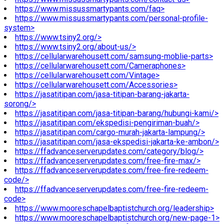
https://www.missussmartypants.com/faq>
https://www.missussmartypants.com/personal-profile-
system>
https://www.tsiny2.org/>
https://www.tsiny2.org/about-us/>
https://cellularwarehousett.com/samsung-moblie-parts>
https://cellularwarehousett.com/Cameraphones>
https://cellularwarehousett.com/Vintage>
https://cellularwarehousett.com/Accessories>
https://jasatitipan.com/jasa-titipan-barang-jakarta-
sorong/>
https://jasatitipan.com/jasa-titipan-barang/hubungi-kami/>
https://jasatitipan.com/ekspedisi-pengiriman-buah/>
https://jasatitipan.com/cargo-murah-jakarta-lampung/>
https://jasatitipan.com/jasa-ekspedisi-jakarta-ke-ambon/>
https://ffadvanceserverupdates.com/category/blog/>
https://ffadvanceserverupdates.com/free-fire-max/>
https://ffadvanceserverupdates.com/free-fire-redeem-
code/>
https://ffadvanceserverupdates.com/free-fire-redeem-
code>
https://www.mooreschapelbaptistchurch.org/leadership>
https://www.mooreschapelbaptistchurch.org/new-page-1>