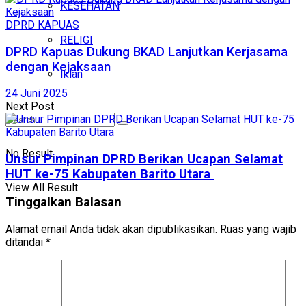
KESEHATAN
DPRD KAPUAS
RELIGI
DPRD Kapuas Dukung BKAD Lanjutkan Kerjasama
dengan Kejaksaan
Iklan
24 Juni 2025
Next Post
No Result
Unsur Pimpinan DPRD Berikan Ucapan Selamat
HUT ke-75 Kabupaten Barito Utara
View All Result
Tinggalkan Balasan
Alamat email Anda tidak akan dipublikasikan.
Ruas yang wajib
ditandai
*