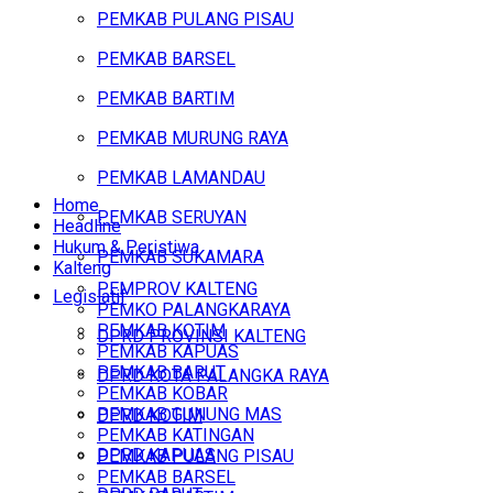
PEMKAB PULANG PISAU
PEMKAB BARSEL
PEMKAB BARTIM
PEMKAB MURUNG RAYA
PEMKAB LAMANDAU
Home
PEMKAB SERUYAN
Headline
Hukum & Peristiwa
PEMKAB SUKAMARA
Kalteng
PEMPROV KALTENG
Legislatif
PEMKO PALANGKARAYA
PEMKAB KOTIM
DPRD PROVINSI KALTENG
PEMKAB KAPUAS
PEMKAB BARUT
DPRD KOTA PALANGKA RAYA
PEMKAB KOBAR
PEMKAB GUNUNG MAS
DPRD KOTIM
PEMKAB KATINGAN
DPRD KAPUAS
PEMKAB PULANG PISAU
PEMKAB BARSEL