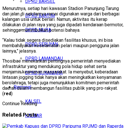
DPRD BARSEL
Menurutnya, setiap hari kawasan Stadion Panunjung Tarung
dan jalan di sekitarnya ramai digunakan warga dari berbagai
DPRD BARTIM
kalangan usia untuk berlari. Namun, aktivitas itu kerap
dilakukan di jalan raya yang juga dipadati kendaraan bermotor,
DPRD MURA
sehingga menimbulkan potensi bahaya.
“Kalau tidak segera disediakan fasilitas khusus, ini bisa
DPRD SERUYAN
membahayakan keselamatan pelari maupun pengguna jalan
lainnya,” jelasnya.
DPRD LAMANDAU
Thosibae menekankan pentingnya pemerintah menyediakan
infrastruktur yang mendukung pola hidup sehat serta
menjamin keamanan masyarakat. Ia menyebut, keberadaan
DPRD SUKAMARA
lintasan jogging tidak hanya akan meningkatkan kenyamanan
berolahraga, tetapi juga menunjukkan komitmen pemerintah
Regional
daerah dalam membangun fasilitas publik yang pro-rakyat.
(
red
)
KALSEL
Continue Reading
Related
Posts
KALBAR