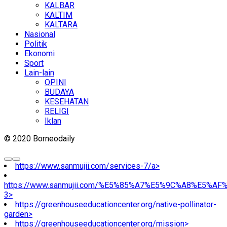
KALBAR
KALTIM
KALTARA
Nasional
Politik
Ekonomi
Sport
Lain-lain
OPINI
BUDAYA
KESEHATAN
RELIGI
Iklan
© 2020 Borneodaily
https://www.sanmujii.com/services-7/a>
https://www.sanmujii.com/%E5%85%A7%E5%9C%A8%E5%A
3>
https://greenhouseeducationcenter.org/native-pollinator-
garden>
https://greenhouseeducationcenter.org/mission>