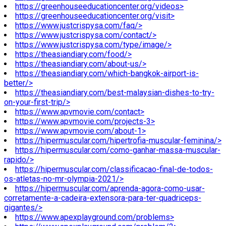
https://greenhouseeducationcenter.org/videos>
https://greenhouseeducationcenter.org/visit>
https://www.justcrispysa.com/faq/>
https://www.justcrispysa.com/contact/>
https://www.justcrispysa.com/type/image/>
https://theasiandiary.com/food/>
https://theasiandiary.com/about-us/>
https://theasiandiary.com/which-bangkok-airport-is-
better/>
https://theasiandiary.com/best-malaysian-dishes-to-try-
on-your-first-trip/>
https://www.apvmovie.com/contact>
https://www.apvmovie.com/projects-3>
https://www.apvmovie.com/about-1>
https://hipermuscular.com/hipertrofia-muscular-feminina/>
https://hipermuscular.com/como-ganhar-massa-muscular-
rapido/>
https://hipermuscular.com/classificacao-final-de-todos-
os-atletas-no-mr-olympia-2021/>
https://hipermuscular.com/aprenda-agora-como-usar-
corretamente-a-cadeira-extensora-para-ter-quadriceps-
gigantes/>
https://www.apexplayground.com/problems>