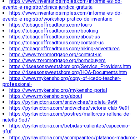
https://www.inventariosimples.com/informa-es-do-
evento-e-registro/clinica-juridica-gratuita
https://www.inventariosimples.com/informa-es-do-
evento-e-registro/workshop-pratico-de-inventario
https://tobagooffroadtours.com/tours
https://tobagooffroadtours.com/booking
https://tobagooffroadtours.com/about-us
https://tobagooffroadtours.com/contact-us
https://tobagooffroadtours.com/hiking-adventures
https://www.zeromortgage.org/contact-us
https://www.zeromortgage.org/homebuyers
https://4seasonswestshore.org/Service_Providers.htm
https://4seasonswestshore.org/HOA-Documents.htm
https://www.mykensho.org/copy-of-icedc-teacher-
professional-
https://www.mykensho.org/mykensho-portal
https://www.mykensho.org/about
https://pyrlavictoria.com/sndwiches/tripleta-9e9f
https://pyrlavictoria.com/sndwiches/victoria-club-9e9f
https://pyrlavictoria.com/postres/mallorcas-rellena-de-
nutella-9ed7
https://pyrlavictoria.com/bebidas-calientes/capuccino-
9f0f
https://pyrlavictoria.com/acompaantes/platanos-maduros-