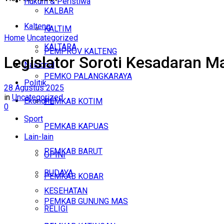
Hukum & Peristiwa
KALBAR
Kalteng
KALTIM
Home
Uncategorized
KALTARA
PEMPROV KALTENG
Legislator Soroti Kesadaran Ma
Nasional
PEMKO PALANGKARAYA
Politik
28 Agustus 2025
in
Uncategorized
Ekonomi
PEMKAB KOTIM
0
Sport
PEMKAB KAPUAS
Lain-lain
PEMKAB BARUT
OPINI
BUDAYA
PEMKAB KOBAR
KESEHATAN
PEMKAB GUNUNG MAS
RELIGI