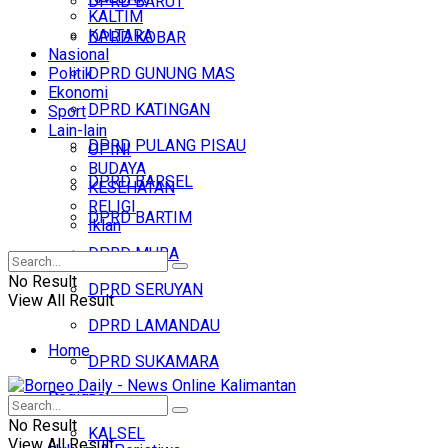
DPRD BARUT
KALTIM
KALTARA
DPRD KOBAR
Nasional
Politik
DPRD GUNUNG MAS
Ekonomi
DPRD KATINGAN
Sport
Lain-lain
DPRD PULANG PISAU
OPINI
BUDAYA
DPRD BARSEL
KESEHATAN
RELIGI
DPRD BARTIM
Iklan
DPRD MURA
No Result
DPRD SERUYAN
View All Result
DPRD LAMANDAU
Home
DPRD SUKAMARA
Regional
Headline
No Result
KALSEL
View All Result