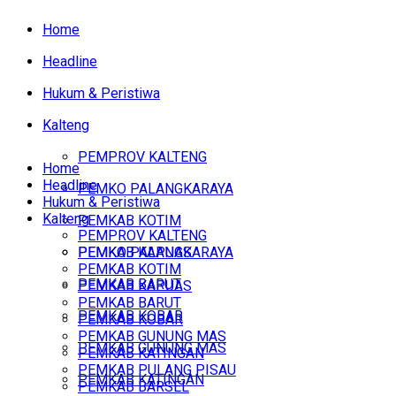
Home
Headline
Hukum & Peristiwa
Kalteng
PEMPROV KALTENG
Home
Headline
PEMKO PALANGKARAYA
Hukum & Peristiwa
Kalteng
PEMKAB KOTIM
PEMPROV KALTENG
PEMKAB KAPUAS
PEMKO PALANGKARAYA
PEMKAB KOTIM
PEMKAB BARUT
PEMKAB KAPUAS
PEMKAB BARUT
PEMKAB KOBAR
PEMKAB KOBAR
PEMKAB GUNUNG MAS
PEMKAB GUNUNG MAS
PEMKAB KATINGAN
PEMKAB PULANG PISAU
PEMKAB KATINGAN
PEMKAB BARSEL