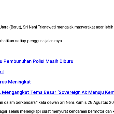
tara (Barut), Sri Neni Trianawati mengajak masyarakat agar lebih
hatikan setiap pengguna jalan raya.
u Pembunuhan Polisi Masih Diburu
il
erus Meningkat
5, Mengangkat Tema Besar ‘Sovereign AI: Menuju Kema
tan dalam berkendara,” kata dewan Sri Neni, Kamis 28 Agustus 20
 agar selalu melengkapi surat menyurat kendaraan bermotor dan 