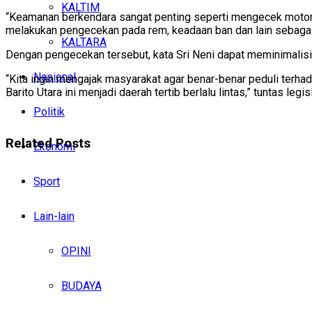
KALTIM
“Keamanan berkendara sangat penting seperti mengecek motor at
melakukan pengecekan pada rem, keadaan ban dan lain sebagai
KALTARA
Dengan pengecekan tersebut, kata Sri Neni dapat meminimalisir t
Nasional
“Kita ingin mengajak masyarakat agar benar-benar peduli terhad
Barito Utara ini menjadi daerah tertib berlalu lintas,” tuntas legis
Politik
Related
Posts
Ekonomi
Sport
Lain-lain
OPINI
BUDAYA