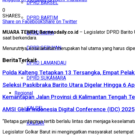
DPRD BARSEL
0
SHARES
DPRD BARTIM
Share on Facebook
Share on Twitter
MUARA TEWEH, Borneodaily.co.id
– Legislator DPRD Barito U
DPRD MURA
saat berkendara.
DPRD SERUYAN
Menurutnya, keselamatan merupakan hal utama yang harus diper
Berita
Terkait
DPRD LAMANDAU
Polda Kalteng Tetapkan 13 Tersangka, Empat Pelak
DPRD SUKAMARA
Seleksi Paskibraka Barito Utara Digelar Hingga 6 Apr
Regional
Kemantapan Jalan Provinsi di Kalimantan Tengah T
KALSEL
AMSI Gelar Indonesia Digital Conference (IDC) 202
“Betapa pentingnya tertib berlalu lintas dan menjaga keselama
KALBAR
Legislator Golkar Barut ini mengingatkan masyarakat setempat