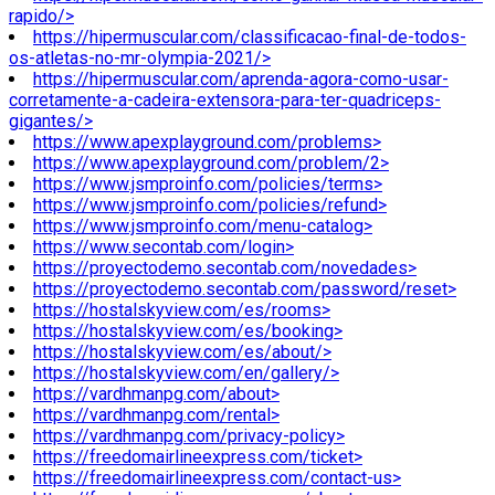
rapido/>
https://hipermuscular.com/classificacao-final-de-todos-
os-atletas-no-mr-olympia-2021/>
https://hipermuscular.com/aprenda-agora-como-usar-
corretamente-a-cadeira-extensora-para-ter-quadriceps-
gigantes/>
https://www.apexplayground.com/problems>
https://www.apexplayground.com/problem/2>
https://www.jsmproinfo.com/policies/terms>
https://www.jsmproinfo.com/policies/refund>
https://www.jsmproinfo.com/menu-catalog>
https://www.secontab.com/login>
https://proyectodemo.secontab.com/novedades>
https://proyectodemo.secontab.com/password/reset>
https://hostalskyview.com/es/rooms>
https://hostalskyview.com/es/booking>
https://hostalskyview.com/es/about/>
https://hostalskyview.com/en/gallery/>
https://vardhmanpg.com/about>
https://vardhmanpg.com/rental>
https://vardhmanpg.com/privacy-policy>
https://freedomairlineexpress.com/ticket>
https://freedomairlineexpress.com/contact-us>