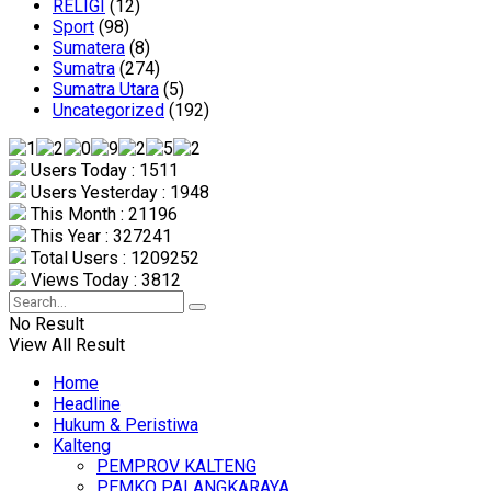
RELIGI
(12)
Sport
(98)
Sumatera
(8)
Sumatra
(274)
Sumatra Utara
(5)
Uncategorized
(192)
Users Today : 1511
Users Yesterday : 1948
This Month : 21196
This Year : 327241
Total Users : 1209252
Views Today : 3812
No Result
View All Result
Home
Headline
Hukum & Peristiwa
Kalteng
PEMPROV KALTENG
PEMKO PALANGKARAYA