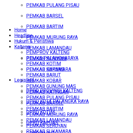
PEMKAB PULANG PISAU
PEMKAB BARSEL
PEMKAB BARTIM
Home
Headline
PEMKAB MURUNG RAYA
Hukum & Peristiwa
Kalteng
PEMKAB LAMANDAU
PEMPROV KALTENG
PEMKO PALANGKARAYA
PEMKAB SERUYAN
PEMKAB KOTIM
PEMKAB SUKAMARA
PEMKAB KAPUAS
PEMKAB BARUT
Legislatif
PEMKAB KOBAR
PEMKAB GUNUNG MAS
DPRD PROVINSI KALTENG
PEMKAB KATINGAN
PEMKAB PULANG PISAU
DPRD KOTA PALANGKA RAYA
PEMKAB BARSEL
PEMKAB BARTIM
DPRD KOTIM
PEMKAB MURUNG RAYA
PEMKAB LAMANDAU
DPRD KAPUAS
PEMKAB SERUYAN
PEMKAB SUKAMARA