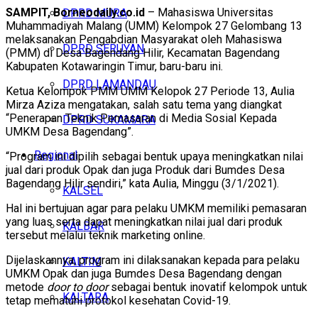
SAMPIT, Borneodaily.co.id
– Mahasiswa Universitas
DPRD MURA
Muhammadiyah Malang (UMM) Kelompok 27 Gelombang 13
melaksanakan Pengabdian Masyarakat oleh Mahasiswa
DPRD SERUYAN
(PMM) di Desa Bagendang Hilir, Kecamatan Bagendang
Kabupaten Kotawaringin Timur, baru-baru ini.
DPRD LAMANDAU
Ketua Kelompok PMM UMM Kelopok 27 Periode 13, Aulia
Mirza Aziza mengatakan, salah satu tema yang diangkat
“Penerapan Teknik Pemasaran di Media Sosial Kepada
DPRD SUKAMARA
UMKM Desa Bagendang”.
Regional
“Program ini dipilih sebagai bentuk upaya meningkatkan nilai
jual dari produk Opak dan juga Produk dari Bumdes Desa
Bagendang Hilir sendiri,” kata Aulia, Minggu (3/1/2021).
KALSEL
Hal ini bertujuan agar para pelaku UMKM memiliki pemasaran
yang luas serta dapat meningkatkan nilai jual dari produk
KALBAR
tersebut melalui teknik marketing online.
Dijelaskannya, program ini dilaksanakan kepada para pelaku
KALTIM
UMKM Opak dan juga Bumdes Desa Bagendang dengan
metode
door to door
sebagai bentuk inovatif kelompok untuk
KALTARA
tetap mematuhi protokol kesehatan Covid-19.