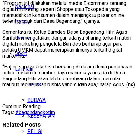
“Program ini dilakukan melalui media E-commers tentang
Nasional
digital marketing seperti Shoppe atau Tokopedia yang
memudahkan konsumen dalam menjangkau pasar online
terkait produk dari Desa Bagendang,” ujarnya.
Politik
Sementara itu Ketua Bumdes Desa Bagendang Hilir, Agus
Ekonomi
Sarifudin mengatakan, dengan adanya sharing terkait materi
digital marketing pengelola Bumdes berharap agar para
pelaku UMKM dapat menerapkan ilmunya terkait digital
Sport
marketing.
“Hal ini supaya kita bisa bersaing di dalam dunia pemasaran
Lain-lain
online, selain itu sumber daya manusia yang ada di Desa
Bagendang Hilir akan lebih termotivasi dalam memulai
OPINI
maupun melanjutkan bisnis yang sudah ada,” harap Agus. (
hs
)
BUDAYA
Continue Reading
Tags:
#bagendang
kotim
KESEHATAN
Related
Posts
RELIGI