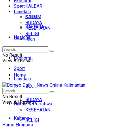
Ekonomi
Sport
KALBAR
Lain-lain
KALTIM
OPINI
BUDAYA
KALTARA
KESEHATAN
RELIGI
Nasional
Iklan
Politik
No Result
Ekonomi
View All Result
Sport
Home
Lain-lain
OPINI
Headline
No Result
BUDAYA
View All Result
Hukum & Peristiwa
KESEHATAN
Kalteng
RELIGI
Home
Ekonomi