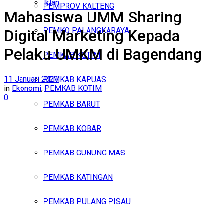
Iklan
PEMPROV KALTENG
Mahasiswa UMM Sharing
Sabtu, Agustus 8, 2026
PEMKO PALANGKARAYA
Digital Marketing Kepada
Pelaku UMKM di Bagendang
PEMKAB KOTIM
11 Januari 2021
PEMKAB KAPUAS
in
Ekonomi
,
PEMKAB KOTIM
0
PEMKAB BARUT
PEMKAB KOBAR
PEMKAB GUNUNG MAS
PEMKAB KATINGAN
PEMKAB PULANG PISAU