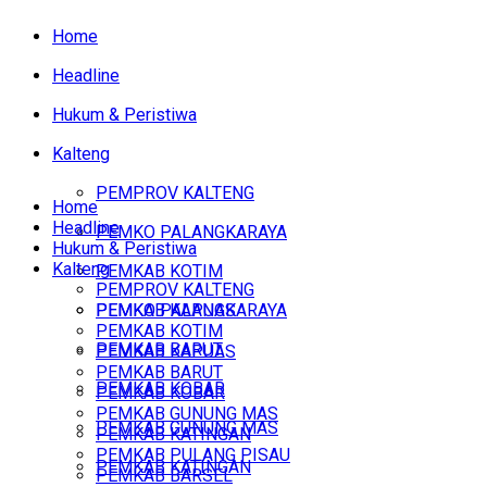
Home
Headline
Hukum & Peristiwa
Kalteng
PEMPROV KALTENG
Home
Headline
PEMKO PALANGKARAYA
Hukum & Peristiwa
Kalteng
PEMKAB KOTIM
PEMPROV KALTENG
PEMKAB KAPUAS
PEMKO PALANGKARAYA
PEMKAB KOTIM
PEMKAB BARUT
PEMKAB KAPUAS
PEMKAB BARUT
PEMKAB KOBAR
PEMKAB KOBAR
PEMKAB GUNUNG MAS
PEMKAB GUNUNG MAS
PEMKAB KATINGAN
PEMKAB PULANG PISAU
PEMKAB KATINGAN
PEMKAB BARSEL