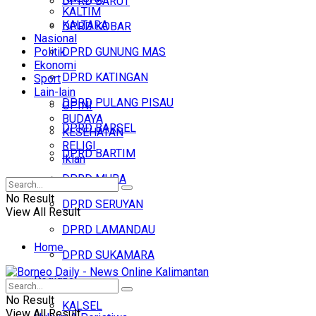
DPRD BARUT
KALTIM
KALTARA
DPRD KOBAR
Nasional
Politik
DPRD GUNUNG MAS
Ekonomi
DPRD KATINGAN
Sport
Lain-lain
DPRD PULANG PISAU
OPINI
BUDAYA
DPRD BARSEL
KESEHATAN
RELIGI
DPRD BARTIM
Iklan
DPRD MURA
No Result
DPRD SERUYAN
View All Result
DPRD LAMANDAU
Home
DPRD SUKAMARA
Regional
Headline
No Result
KALSEL
View All Result