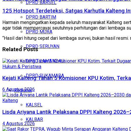
DPRD BARSEL
125 Hotspot Terdeteksi, Satgas Karhutla Kalteng In
DPRD BARTIM
Harmain mengingatkan kepada seluruh masyarakat Kalteng serta
agar tidak mempercayai seutuhnya perhitungan dari lembaga su
DPRD MURA
“Hasil dari hitung cepat dari lembaga survei, bukan hasil resmi
DPRD SERUYAN
Related
Posts
DPRD LAMANDAU
Hukum & Peristiwa
DPRD SUKAMARA
Kejati Kalteng Tahan 5 Komisioner KPU Kotim, Terka
6 Agustus 2026
Regional
Kalteng
KALSEL
Lisda Ariyana Lantik Pelaksana DPPI Kalteng 2026–
KALBAR
4 Agustus 2026