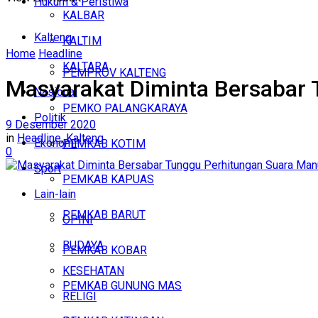
Hukum & Peristiwa
KALBAR
Kalteng
KALTIM
Home
Headline
KALTARA
PEMPROV KALTENG
Masyarakat Diminta Bersabar 
Nasional
PEMKO PALANGKARAYA
Politik
9 Desember 2020
in
Headline
,
Kalteng
Ekonomi
PEMKAB KOTIM
0
Sport
PEMKAB KAPUAS
Lain-lain
PEMKAB BARUT
OPINI
BUDAYA
PEMKAB KOBAR
KESEHATAN
PEMKAB GUNUNG MAS
RELIGI