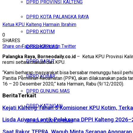
DPRD PROVINSI KALTENG
DPRD KOTA PALANGKA RAYA
Ketua KPU Kalteng Harmain Ibrahim
DPRD KOTIM
0
SHARES
Share on Facebook
Share on Twitter
DPRD KAPUAS
Palangka Raya, Borneodaily.co.id
– Ketua KPU Provinsi Kalim
DPRD BARUT
resmi secara manual dari KPU.
“Kami berharap masyarakat bisa bersabar menunggu hasil perhit
DPRD KOBAR
Panitia Pemilihan Kecamatan (PPK), akan dilaksanakan pada ta
16 – 20 Desember 2020,” kata Harmain, Rabu (9/12/2020).
DPRD GUNUNG MAS
Berita
Terkait
DPRD KATINGAN
Kejati Kalteng Tahan 5 Komisioner KPU Kotim, Terka
Lisda Ariyana Lantik Pelaksana DPPI Kalteng 2026–
DPRD PULANG PISAU
Saat Rakor TEPRA, Wagub Minta Serapan Anggaran 