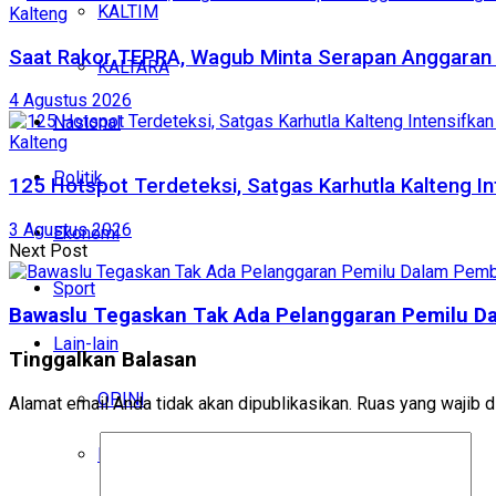
KALTIM
Kalteng
Saat Rakor TEPRA, Wagub Minta Serapan Anggaran 
KALTARA
4 Agustus 2026
Nasional
Kalteng
Politik
125 Hotspot Terdeteksi, Satgas Karhutla Kalteng In
3 Agustus 2026
Ekonomi
Next Post
Sport
Bawaslu Tegaskan Tak Ada Pelanggaran Pemilu D
Lain-lain
Tinggalkan Balasan
OPINI
Alamat email Anda tidak akan dipublikasikan.
Ruas yang wajib d
BUDAYA