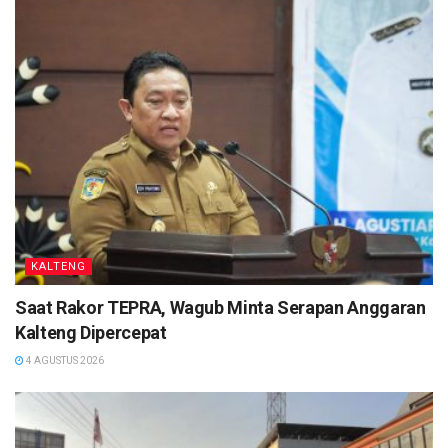
Lamandau mengatakan bahwa pihaknya telah melakukan
pengecekan langsung ke lapangan terkait adanya dugaan
politik uang pada pembagian bansos oleh pihak perusahaan
kepada masyarakat, namun tidak menemukan adanya materi
pelanggaran pemilu.
Selain itu, dirinya juga turun langsung melakukan
pengecekan bantuan sosial dari dunia usaha di Kelurahan
Nanga Bulik dan juga tidak menemukan adanya pelanggaran
pemilu. (
by
)
KALTENG
Saat Rakor TEPRA, Wagub Minta Serapan Anggaran
Kalteng Dipercepat
4 AGUSTUS 2026