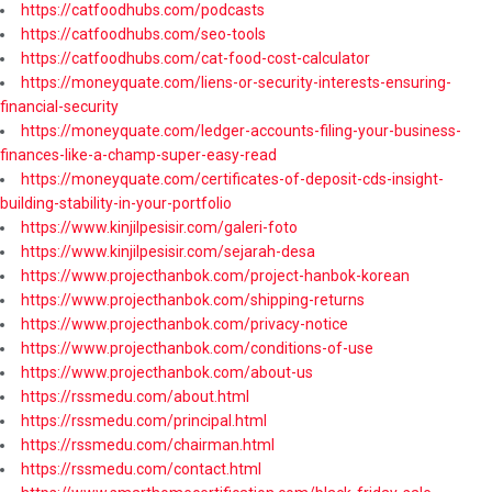
https://catfoodhubs.com/podcasts
https://catfoodhubs.com/seo-tools
https://catfoodhubs.com/cat-food-cost-calculator
https://moneyquate.com/liens-or-security-interests-ensuring-
financial-security
https://moneyquate.com/ledger-accounts-filing-your-business-
finances-like-a-champ-super-easy-read
https://moneyquate.com/certificates-of-deposit-cds-insight-
building-stability-in-your-portfolio
https://www.kinjilpesisir.com/galeri-foto
https://www.kinjilpesisir.com/sejarah-desa
https://www.projecthanbok.com/project-hanbok-korean
https://www.projecthanbok.com/shipping-returns
https://www.projecthanbok.com/privacy-notice
https://www.projecthanbok.com/conditions-of-use
https://www.projecthanbok.com/about-us
https://rssmedu.com/about.html
https://rssmedu.com/principal.html
https://rssmedu.com/chairman.html
https://rssmedu.com/contact.html