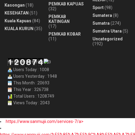
PEMKAB KAPUAS
Kasongan
(18)
Sport
(98)
(32)
KESEHATAN
(51)
Sumatera
(8)
PEMKAB
Kuala Kapuas
(84)
KATINGAN
Sumatra
(274)
(17)
KUALA KURUN
(35)
Sumatra Utara
(5)
PEMKAB KOBAR
(11)
Uncategorized
(192)
Users Today : 1008
Users Yesterday : 1948
This Month : 20693
This Year : 326738
Total Users : 1208749
Views Today : 2043
https://www.sanmujii.com/services-7/a>
https://www.sanmujii.com/%E5%85%A7%E5%9C%A8%E5%AF%A7%