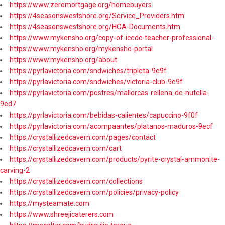
https://www.zeromortgage.org/homebuyers
https://4seasonswestshore.org/Service_Providers.htm
https://4seasonswestshore.org/HOA-Documents.htm
https://www.mykensho.org/copy-of-icedc-teacher-professional-
https://www.mykensho.org/mykensho-portal
https://www.mykensho.org/about
https://pyrlavictoria.com/sndwiches/tripleta-9e9f
https://pyrlavictoria.com/sndwiches/victoria-club-9e9f
https://pyrlavictoria.com/postres/mallorcas-rellena-de-nutella-
9ed7
https://pyrlavictoria.com/bebidas-calientes/capuccino-9f0f
https://pyrlavictoria.com/acompaantes/platanos-maduros-9ecf
https://crystallizedcavern.com/pages/contact
https://crystallizedcavern.com/cart
https://crystallizedcavern.com/products/pyrite-crystal-ammonite-
carving-2
https://crystallizedcavern.com/collections
https://crystallizedcavern.com/policies/privacy-policy
https://mysteamate.com
https://www.shreejicaterers.com