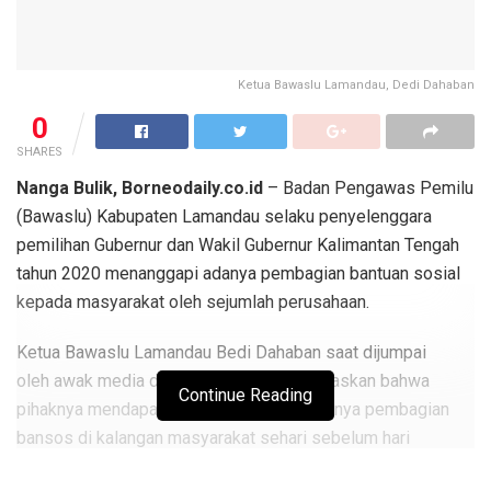
Ketua Bawaslu Lamandau, Dedi Dahaban
0
SHARES
Nanga Bulik, Borneodaily.co.id
– Badan Pengawas Pemilu
(Bawaslu) Kabupaten Lamandau selaku penyelenggara
pemilihan Gubernur dan Wakil Gubernur Kalimantan Tengah
tahun 2020 menanggapi adanya pembagian bantuan sosial
kepada masyarakat oleh sejumlah perusahaan.
Ketua Bawaslu Lamandau Bedi Dahaban saat dijumpai
oleh awak media di ruang kerjanya menjelaskan bahwa
Continue Reading
pihaknya mendapatkan laporan terkait adanya pembagian
bansos di kalangan masyarakat sehari sebelum hari
pencoblosan.