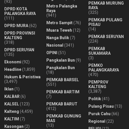
(93)
PEMKAB MURUNG
Metro Palangka
RAYA
DPRD KOTA
Raya
(325)
PALANGKA RAYA
(941)
(111)
PEMKAB PULANG
Metro Sampit
(76)
PISAU
DPRD MURA
(62)
(14)
Muara Teweh
(12)
DPRD PROVINSI
PEMKAB SERUYAN
KALTENG
Nanga Bulik
(7)
(224)
(318)
Nasional
(341)
PEMKAB
DPRD SERUYAN
OPINI
(51)
SUKAMARA
(135)
(3)
Pangkalan Bun
(9)
Ekonomi
(92)
PEMKO
Pangkalan Bun
Headline
(1,859)
PALANGKARAYA
(18)
(470)
Hukum & Peristiwa
PEMKAB BARSEL
(3,497)
PEMPROV
(551)
KALTENG
Iklan
(1)
(3,387)
PEMKAB BARTIM
KALBAR
(6)
(7)
Politik
(41)
KALSEL
(123)
PEMKAB BARUT
Pulang Pisau
(13)
(412)
Kalteng
(4,459)
Puruk Cahu
(66)
PEMKAB GUNUNG
KALTIM
(7)
MAS
Regional
(22)
(13)
Kasongan
(2)
RELIGI
(12)