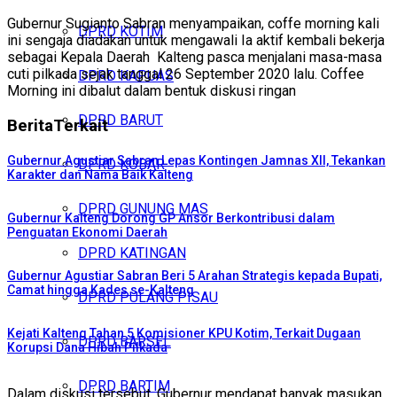
Gubernur Sugianto Sabran menyampaikan, coffe morning kali
DPRD KOTIM
ini sengaja diadakan untuk mengawali Ia aktif kembali bekerja
sebagai Kepala Daerah Kalteng pasca menjalani masa-masa
cuti pilkada sejak tanggal 26 September 2020 lalu. Coffee
DPRD KAPUAS
Morning ini dibalut dalam bentuk diskusi ringan
DPRD BARUT
Berita
Terkait
Gubernur Agustiar Sabran Lepas Kontingen Jamnas XII, Tekankan
DPRD KOBAR
Karakter dan Nama Baik Kalteng
DPRD GUNUNG MAS
Gubernur Kalteng Dorong GP Ansor Berkontribusi dalam
Penguatan Ekonomi Daerah
DPRD KATINGAN
Gubernur Agustiar Sabran Beri 5 Arahan Strategis kepada Bupati,
Camat hingga Kades se-Kalteng
DPRD PULANG PISAU
Kejati Kalteng Tahan 5 Komisioner KPU Kotim, Terkait Dugaan
DPRD BARSEL
Korupsi Dana Hibah Pilkada
DPRD BARTIM
Dalam diskusi tersebut, Gubernur mendapat banyak masukan