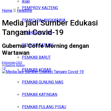
Iklan
PEMPROV KALTENG
Home
Headline
Senin, Agustus 10, 2026
PEMKO PALANGKARAYA
Media jadi Sumber Edukasi
Tangani Covid-19
PEMKAB KOTIM
Gubernur Coffe Morning dengan
PEMKAB KAPUAS
Wartawan
PEMKAB BARUT
8 Desember 2020
in
Headline
,
Kalteng
0
PEMKAB KOBAR
PEMKAB GUNUNG MAS
PEMKAB KATINGAN
PEMKAB PULANG PISAU