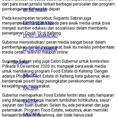
dari para insan jurnalis terkait berbagai persoalan dan program
pembangunan Kalteng ke depan.
DPRD MURA
Pada kesempatan tersebut, Sugianto Sabran juga
DPRD SERUYAN
menyampaikan harapan kepada para awak media untuk bisa
menjadi sumber edukasi dan sosialisasi dalam membantu
penanganan Covid-19 di Kalteng.
DPRD LAMANDAU
Gubernur menyebutkan/ peran media sangat besar dalam
pembentukan mental masyarakat, baik itu melalui pemberitaan
DPRD SUKAMARA
media cetak/ televisi maupun online.
Sugianto Sabran yang juga Calon Gubernur untuk kontestasi
Regional
Pilkada 9 Desember 2020 ini, mengajak para awak media
untuk mendukung program Food Estate di Kalteng. Dengan
KALSEL
adanya Program Foof Estate di Kalteng, kata gubernur, akan
berdampak positif bagi peningkatan perekonomian dan
kesejahteraan masyarakat.
KALBAR
Gubernur memaparkan Food Estate terdiri atas satu hamparan
yang ditanami berbagai macam tumbuhan holtikultura, sayur-
KALTIM
sayuran dan buah-buahan. Selain itu, ada perikanan dan juga
peternakan. Program Food Estate, sebutnya, akan memiliki
KALTARA
beragam produk di dalamnya, dan tidak hanya padi.