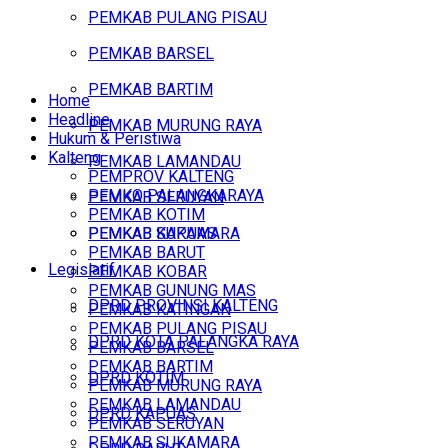
PEMKAB PULANG PISAU
PEMKAB BARSEL
PEMKAB BARTIM
Home
Headline
PEMKAB MURUNG RAYA
Hukum & Peristiwa
Kalteng
PEMKAB LAMANDAU
PEMPROV KALTENG
PEMKO PALANGKARAYA
PEMKAB SERUYAN
PEMKAB KOTIM
PEMKAB SUKAMARA
PEMKAB KAPUAS
PEMKAB BARUT
Legislatif
PEMKAB KOBAR
PEMKAB GUNUNG MAS
DPRD PROVINSI KALTENG
PEMKAB KATINGAN
PEMKAB PULANG PISAU
DPRD KOTA PALANGKA RAYA
PEMKAB BARSEL
PEMKAB BARTIM
DPRD KOTIM
PEMKAB MURUNG RAYA
PEMKAB LAMANDAU
DPRD KAPUAS
PEMKAB SERUYAN
PEMKAB SUKAMARA