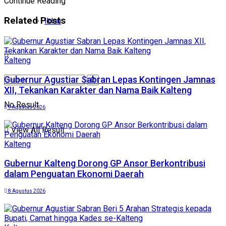
Continue Reading
Related
Posts
Iklan
Kalteng
Gubernur Agustiar Sabran Lepas Kontingen Jamnas
XII, Tekankan Karakter dan Nama Baik Kalteng
No Result
9 Agustus 2026
View All Result
Kalteng
Gubernur Kalteng Dorong GP Ansor Berkontribusi
dalam Penguatan Ekonomi Daerah
8 Agustus 2026