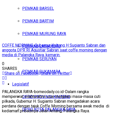
PEMKAB BARSEL
PEMKAB BARTIM
PEMKAB MURUNG RAYA
COFFE MORNING-Gubernur Kalteng H Sugianto Sabran dan
PEMKAB LAMANDAU
anggota DPR RI Agustiar Sabran saat coffe morning dengan
media di Palangka Raya, kemarin.
PEMKAB SERUYAN
0
SHARES
PEMKAB SUKAMARA
Share on Facebook
Share on Twitter
Legislatif
PALANGKA RAYA-borneodaily.co.id-Dalam rangka
mempererat silahturahmi usai menjalani masa-masa cuti
DPRD PROVINSI KALTENG
pilkada, Gubernur H. Sugianto Sabran mengadakan acara
perdana dengan tajuk Coffe Morning bersama awak media di
DPRD KOTA PALANGKA RAYA
kediaman pribadinya Jalan Antang, Palangka Raya.