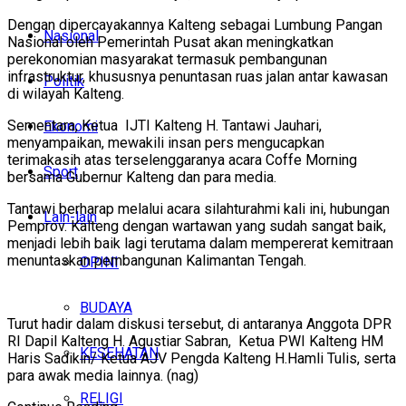
Dengan dipercayakannya Kalteng sebagai Lumbung Pangan
Nasional
Nasional oleh Pemerintah Pusat akan meningkatkan
perekonomian masyarakat termasuk pembangunan
infrastruktur, khususnya penuntasan ruas jalan antar kawasan
Politik
di wilayah Kalteng.
Sementara, Ketua IJTI Kalteng H. Tantawi Jauhari,
Ekonomi
menyampaikan, mewakili insan pers mengucapkan
terimakasih atas terselenggaranya acara Coffe Morning
Sport
bersama Gubernur Kalteng dan para media.
Tantawi berharap melalui acara silahturahmi kali ini, hubungan
Lain-lain
Pemprov. Kalteng dengan wartawan yang sudah sangat baik,
menjadi lebih baik lagi terutama dalam mempererat kemitraan
menuntaskan pembangunan Kalimantan Tengah.
OPINI
BUDAYA
Turut hadir dalam diskusi tersebut, di antaranya Anggota DPR
RI Dapil Kalteng H. Agustiar Sabran, Ketua PWI Kalteng HM
KESEHATAN
Haris Sadikin/ Ketua AJV Pengda Kalteng H.Hamli Tulis, serta
para awak media lainnya. (nag)
RELIGI