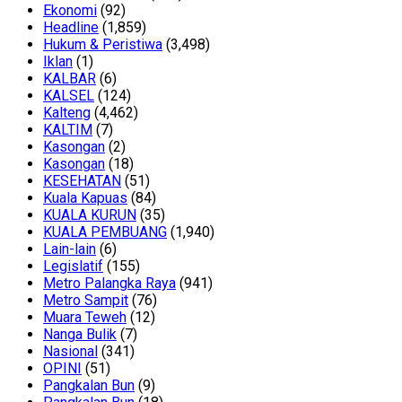
Ekonomi
(92)
Headline
(1,859)
Hukum & Peristiwa
(3,498)
Iklan
(1)
KALBAR
(6)
KALSEL
(124)
Kalteng
(4,462)
KALTIM
(7)
Kasongan
(2)
Kasongan
(18)
KESEHATAN
(51)
Kuala Kapuas
(84)
KUALA KURUN
(35)
KUALA PEMBUANG
(1,940)
Lain-lain
(6)
Legislatif
(155)
Metro Palangka Raya
(941)
Metro Sampit
(76)
Muara Teweh
(12)
Nanga Bulik
(7)
Nasional
(341)
OPINI
(51)
Pangkalan Bun
(9)