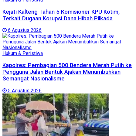
Kejati Kalteng Tahan 5 Komisioner KPU Kotim,
Terkait Dugaan Korupsi Dana Hibah Pilkada
6 Agustus 2026
Hukum & Peristiwa
Kapolres: Pembagian 500 Bendera Merah Putih ke
Pengguna Jalan Bentuk Ajakan Menumbuhkan
Semangat Nasionalisme
5 Agustus 2026