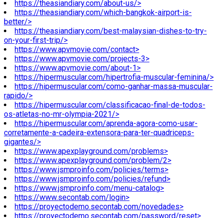
https://theasiandiary.com/about-us/>
https://theasiandiary.com/which-bangkok-airport-is-
better/>
https://theasiandiary.com/best-malaysian-dishes-to-try-
on-your-first-trip/>
https://www.apvmovie.com/contact>
https://www.apvmovie.com/projects-3>
https://www.apvmovie.com/about-1>
https://hipermuscular.com/hipertrofia-muscular-feminina/>
https://hipermuscular.com/como-ganhar-massa-muscular-
rapido/>
https://hipermuscular.com/classificacao-final-de-todos-
os-atletas-no-mr-olympia-2021/>
https://hipermuscular.com/aprenda-agora-como-usar-
corretamente-a-cadeira-extensora-para-ter-quadriceps-
gigantes/>
https://www.apexplayground.com/problems>
https://www.apexplayground.com/problem/2>
https://www.jsmproinfo.com/policies/terms>
https://www.jsmproinfo.com/policies/refund>
https://www.jsmproinfo.com/menu-catalog>
https://www.secontab.com/login>
https://proyectodemo.secontab.com/novedades>
https://proyectodemo.secontab.com/password/reset>