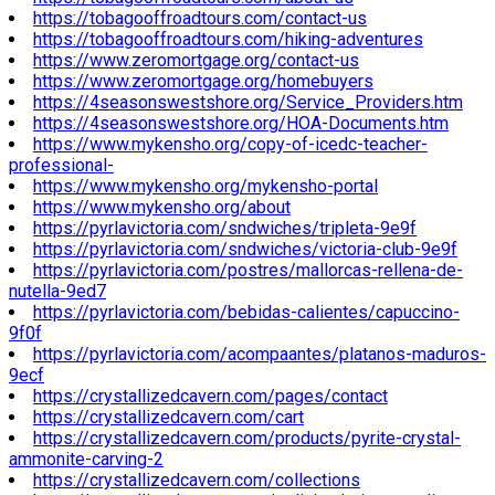
https://tobagooffroadtours.com/contact-us
https://tobagooffroadtours.com/hiking-adventures
https://www.zeromortgage.org/contact-us
https://www.zeromortgage.org/homebuyers
https://4seasonswestshore.org/Service_Providers.htm
https://4seasonswestshore.org/HOA-Documents.htm
https://www.mykensho.org/copy-of-icedc-teacher-
professional-
https://www.mykensho.org/mykensho-portal
https://www.mykensho.org/about
https://pyrlavictoria.com/sndwiches/tripleta-9e9f
https://pyrlavictoria.com/sndwiches/victoria-club-9e9f
https://pyrlavictoria.com/postres/mallorcas-rellena-de-
nutella-9ed7
https://pyrlavictoria.com/bebidas-calientes/capuccino-
9f0f
https://pyrlavictoria.com/acompaantes/platanos-maduros-
9ecf
https://crystallizedcavern.com/pages/contact
https://crystallizedcavern.com/cart
https://crystallizedcavern.com/products/pyrite-crystal-
ammonite-carving-2
https://crystallizedcavern.com/collections