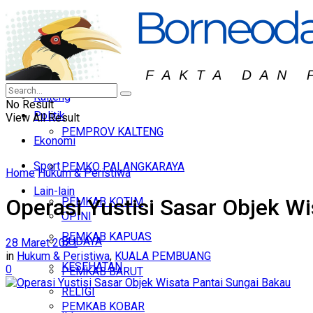
KALBAR
Headline
KALTIM
Hukum & Peristiwa
KALTARA
Nasional
Kalteng
No Result
Politik
View All Result
PEMPROV KALTENG
Ekonomi
Sport
PEMKO PALANGKARAYA
Home
Hukum & Peristiwa
Lain-lain
Operasi Yustisi Sasar Objek W
PEMKAB KOTIM
OPINI
PEMKAB KAPUAS
BUDAYA
28 Maret 2021
in
Hukum & Peristiwa
,
KUALA PEMBUANG
KESEHATAN
0
PEMKAB BARUT
RELIGI
PEMKAB KOBAR