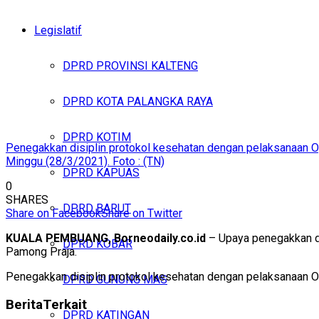
Legislatif
DPRD PROVINSI KALTENG
DPRD KOTA PALANGKA RAYA
DPRD KOTIM
Penegakkan disiplin protokol kesehatan dengan pelaksanaan Op
Minggu (28/3/2021). Foto : (TN)
DPRD KAPUAS
0
SHARES
DPRD BARUT
Share on Facebook
Share on Twitter
KUALA PEMBUANG, Borneodaily.co.id
– Upaya penegakkan di
DPRD KOBAR
Pamong Praja.
Penegakkan disiplin protokol kesehatan dengan pelaksanaan Op
DPRD GUNUNG MAS
Berita
Terkait
DPRD KATINGAN