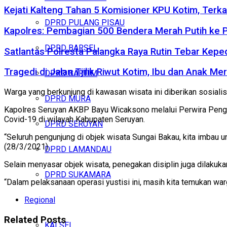
Kejati Kalteng Tahan 5 Komisioner KPU Kotim, Terka
DPRD PULANG PISAU
Kapolres: Pembagian 500 Bendera Merah Putih ke
DPRD BARSEL
Satlantas Polresta Palangka Raya Rutin Tebar Kepe
Tragedi di Jalan Tjilik Riwut Kotim, Ibu dan Anak 
DPRD BARTIM
Warga yang berkunjung di kawasan wisata ini diberikan sosial
DPRD MURA
Kapolres Seruyan AKBP Bayu Wicaksono melalui Perwira Penge
Covid-19 di wilayah Kabupaten Seruyan.
DPRD SERUYAN
“Seluruh pengunjung di objek wisata Sungai Bakau, kita imbau 
(28/3/2021).
DPRD LAMANDAU
Selain menyasar objek wisata, penegakan disiplin juga dilaku
DPRD SUKAMARA
“Dalam pelaksanaan operasi yustisi ini, masih kita temukan war
Regional
Related
Posts
KALSEL