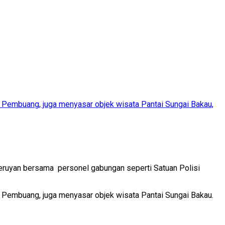
a Pembuang, juga menyasar objek wisata Pantai Sungai Bakau,
Seruyan bersama personel gabungan seperti Satuan Polisi
a Pembuang, juga menyasar objek wisata Pantai Sungai Bakau.