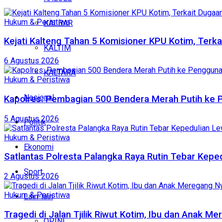
Hukum & Peristiwa
KALBAR
Kejati Kalteng Tahan 5 Komisioner KPU Kotim, Terka
KALTIM
6 Agustus 2026
KALTARA
Hukum & Peristiwa
Nasional
Kapolres: Pembagian 500 Bendera Merah Putih ke
5 Agustus 2026
Politik
Hukum & Peristiwa
Ekonomi
Satlantas Polresta Palangka Raya Rutin Tebar Kepe
Sport
2 Agustus 2026
Hukum & Peristiwa
Lain-lain
Tragedi di Jalan Tjilik Riwut Kotim, Ibu dan Anak 
OPINI