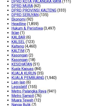
DPRD KOTA PALANGKA RAYA
(111)
DPRD MURA
(62)
DPRD PROVINSI KALTENG
(333)
DPRD SERUYAN
(135)
Ekonomi
(92)
Headline
(1,859)
Hukum & Peristiwa
(3,497)
Iklan
(1)
KALBAR
(6)
KALSEL
(123)
Kalteng
(4,460)
KALTIM
(7)
Kasongan
(2)
Kasongan
(18)
KESEHATAN
(51)
Kuala Kapuas
(84)
KUALA KURUN
(35)
KUALA PEMBUANG
(1,940)
Lain-lain
(6)
Legislatif
(155)
Metro Palangka Raya
(941)
Metro Sampit
(76)
Muara Teweh
(12)
Nanga Bulik
(7)