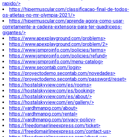
rapido/>
https://hipermuscular.com/classificacao-final-de-todos-
os-atletas-no-mr-olympia-2021/>
https://hipermuscular.com/aprenda-agora-como-usar-
corretamente-a-cadeira-extensora-para-ter-quadriceps-
gigantes/>
https://www.apexplayground.com/problems>
https://www.apexplayground.com/problem/2>
https://www.jsmproinfo.com/policies/terms>
https://www.jsmproinfo.com/policies/refund>
https://www.jsmproinfo.com/menu-catalog>
https://www.secontab.com/login>
https://proyectodemo.secontab.com/novedades>
https://proyectodemo.secontab.com/password/reset>
https://hostalskyview.com/es/rooms>
https://hostalskyview.com/es/booking>
https://hostalskyview.com/es/about/>
https://hostalskyview.com/en/gallery/>
https://vardhmanpg.com/about>
https://vardhmanpg.com/rental>
https://vardhmanpg.com/privacy-policy>
https://freedomairlineexpress.com/ticket>
https://freedomairlineexpress.com/contact-us>