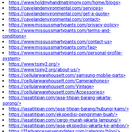
https://www.holdmyhandmatrimony.com/home/blogs>
https://cavelandenvironmental.com/services>
https://cavelandenvironmental.com/get-a-quote>
https://cavelandenvironmental.com/contact>
https://www.missussmartypants.com/privacy-policy>
https://www.missussmartypants.com/terms-and-
conditions>
https://www.missussmartypants.com/contact-us>
https://www.missussmartypants.com/faq>
https://www.missussmartypants.com/personal-profile-
system>
https://www.tsiny2.org/>
https://www.tsiny2.org/about-us/>
https://cellularwarehousett.com/samsung-moblie-parts>
https://cellularwarehousett.com/Cameraphones>
https://cellularwarehousett.com/Vintage>
https://cellularwarehousett.com/Accessories>
https://jasatitipan.com/jasa-titipan-barang-jakarta-
sorong/>
https://jasatitipan.com/jasa-titipan-barang/hubungi-kami/>
https://jasatitipan.com/ekspedisi-pengiriman-buah/>
https://jasatitipan.com/cargo-murah-jakarta-lampung/>
https://jasatitipan.com/jasa-ekspedisi-jakarta-ke-ambon/>
https://ffadvanceserverupdates.com/category/blog/>