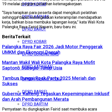
19 melalui program pelatihan ketenagakerjaan.
DPRD KOTIM
“Saya harapkan para peserta dapat mengikuti pelatihan
DPRD KAPUAS
sehingga dapat meningkatkan keterampilan mendapatkan
kerja, bahkan bisa membuka lapangan kerja,” kata Wali Kota
Palangka Raya Fairid Naparin, baru-baru ini.
DPRD BARUT
Berita
Terkait
DPRD KOBAR
Palangka Raya Fair 2026 Jadi Motor Penggerak
UMKM dan Ekonomi Daerah
DPRD GUNUNG MAS
Mantan Wakil Wali Kota Palangka Raya Mofit
DPRD KATINGAN
Saptono Subagio Tutup Usia
Tambun Bungai Rock Party 2025 Meriah dan
DPRD PULANG PISAU
Sukses
DPRD BARSEL
Gubernur Kalteng Tegaskan Kepemimpinan Inklusif
dan Arah Pembangunan Merata
DPRD BARTIM
Pernyataan itu diungkapkan Fairid saat membuka acara