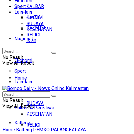
Ekonomi
Sport
KALBAR
Lain-lain
KALTIM
OPINI
BUDAYA
KALTARA
KESEHATAN
RELIGI
Nasional
Iklan
Politik
No Result
Ekonomi
View All Result
Sport
Home
Lain-lain
OPINI
Headline
No Result
BUDAYA
View All Result
Hukum & Peristiwa
KESEHATAN
Kalteng
RELIGI
Home
Kalteng
PEMKO PALANGKARAYA