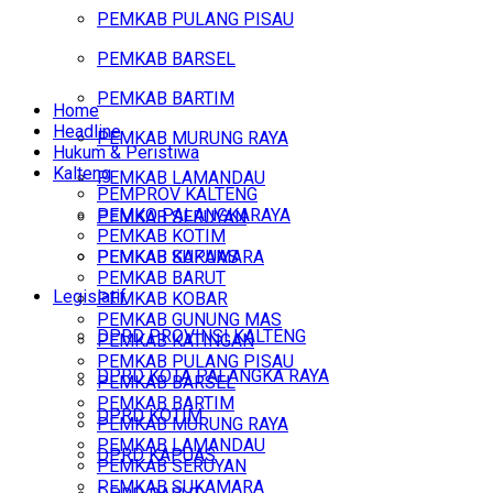
PEMKAB PULANG PISAU
PEMKAB BARSEL
PEMKAB BARTIM
Home
Headline
PEMKAB MURUNG RAYA
Hukum & Peristiwa
Kalteng
PEMKAB LAMANDAU
PEMPROV KALTENG
PEMKO PALANGKARAYA
PEMKAB SERUYAN
PEMKAB KOTIM
PEMKAB SUKAMARA
PEMKAB KAPUAS
PEMKAB BARUT
Legislatif
PEMKAB KOBAR
PEMKAB GUNUNG MAS
DPRD PROVINSI KALTENG
PEMKAB KATINGAN
PEMKAB PULANG PISAU
DPRD KOTA PALANGKA RAYA
PEMKAB BARSEL
PEMKAB BARTIM
DPRD KOTIM
PEMKAB MURUNG RAYA
PEMKAB LAMANDAU
DPRD KAPUAS
PEMKAB SERUYAN
PEMKAB SUKAMARA