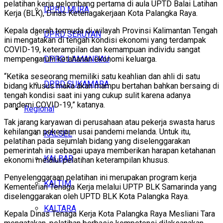
pelatihan kerja gelombang pertama di aula UPTD Balai Latihan
DPRD MURA
Kerja (BLK), Dinas Ketenagakerjaan Kota Palangka Raya.
Kepala daerah termuda di wilayah Provinsi Kalimantan Tengah
DPRD SERUYAN
ini mengatakan di tengah kondisi ekonomi yang terdampak
COVID-19, keterampilan dan kemampuan individu sangat
DPRD LAMANDAU
mempengaruhi ketahanan ekonomi keluarga.
“Ketika seseorang memiliki satu keahlian dan ahli di satu
DPRD SUKAMARA
bidang khusus maka akan mampu bertahan bahkan bersaing di
tengah kondisi saat ini yang cukup sulit karena adanya
pandemi COVID-19,” katanya.
Regional
Tak jarang karyawan di perusahaan atau pekerja swasta harus
kehilangan pekerjaan usai pandemi melanda. Untuk itu,
KALSEL
pelatihan pada sejumlah bidang yang diselenggarakan
pemerintah ini sebagai upaya memberikan harapan ketahanan
KALBAR
ekonomi melalui pelatihan keterampilan khusus.
Penyelenggaraan pelatihan ini merupakan program kerja
KALTIM
Kementerian Tenaga Kerja melalui UPTP BLK Samarinda yang
diselenggarakan oleh UPTD BLK Kota Palangka Raya.
KALTARA
Kepala Dinas Tenaga Kerja Kota Palangka Raya Mesliani Tara