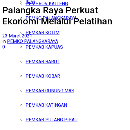
Iklan
PEMPROV KALTENG
Palangka Raya Perkuat
Sabtu, Agustus 8, 2026
PEMKO PALANGKARAYA
Ekonomi Melalui Pelatihan
PEMKAB KOTIM
23 Maret 2021
in
PEMKO PALANGKARAYA
0
PEMKAB KAPUAS
PEMKAB BARUT
PEMKAB KOBAR
PEMKAB GUNUNG MAS
PEMKAB KATINGAN
PEMKAB PULANG PISAU