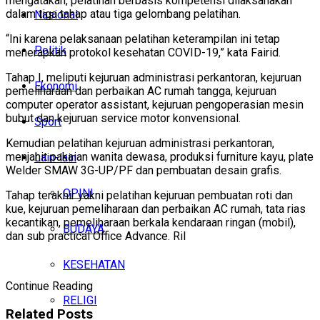
mengatakan, pelatihan berbasis kompetensi dilaksanakan
dalam tiga tahap atau tiga gelombang pelatihan.
Nasional
“Ini karena pelaksanaan pelatihan keterampilan ini tetap
Politik
menerapkan protokol kesehatan COVID-19,” kata Fairid.
Tahap I, meliputi kejuruan administrasi perkantoran, kejuruan
Ekonomi
pemeliharaan dan perbaikan AC rumah tangga, kejuruan
computer operator assistant, kejuruan pengoperasian mesin
bubut dan kejuruan service motor konvensional.
Sport
Kemudian pelatihan kejuruan administrasi perkantoran,
menjahit pakaian wanita dewasa, produksi furniture kayu, plate
Lain-lain
Welder SMAW 3G-UP/PF dan pembuatan desain grafis.
OPINI
Tahap terakhir yakni pelatihan kejuruan pembuatan roti dan
kue, kejuruan pemeliharaan dan perbaikan AC rumah, tata rias
kecantikan, pemeliharaan berkala kendaraan ringan (mobil),
BUDAYA
dan sub practical Office Advance. Ril
KESEHATAN
Continue Reading
RELIGI
Related
Posts