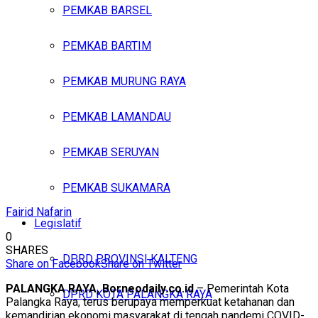
PEMKAB BARSEL
PEMKAB BARTIM
PEMKAB MURUNG RAYA
PEMKAB LAMANDAU
PEMKAB SERUYAN
PEMKAB SUKAMARA
Fairid Nafarin
Legislatif
0
SHARES
DPRD PROVINSI KALTENG
Share on Facebook
Share on Twitter
PALANGKA RAYA, Borneodaily.co.id
– Pemerintah Kota
DPRD KOTA PALANGKA RAYA
Palangka Raya, terus berupaya memperkuat ketahanan dan
kemandirian ekonomi masyarakat di tengah pandemi COVID-