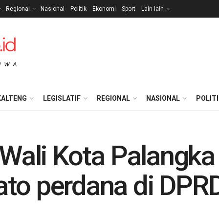
Regional
Nasional
Politik
Ekonomi
Sport
Lain-lain
KALTENG
LEGISLATIF
REGIONAL
NASIONAL
POLIT
, Wali Kota Palangka
ato perdana di DPR