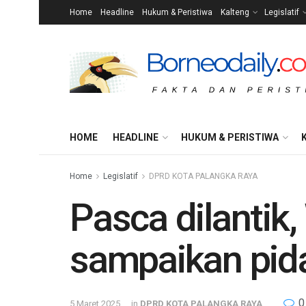
Home
Headline
Hukum & Peristiwa
Kalteng
Legislatif
HOME
HEADLINE
HUKUM & PERISTIWA
Home
Legislatif
DPRD KOTA PALANGKA RAYA
Pasca dilantik
sampaikan pid
0
5 Maret 2025
in
DPRD KOTA PALANGKA RAYA