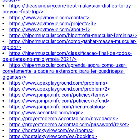
https://theasiandiary.com/best-malaysian-dishes-to-try-
on-your-first-trip/>
https://www.apvmovie.com/contact>
https://www.apvmovie.com/projects-3>
https://www.apvmovie.com/about-1>
https://hipermuscular.com/hipertrofia-muscular-feminina/>
https://hipermuscular.com/como-ganhar-massa-muscular-
rapido/>
https://hipermuscular.com/classificacao-final-de-todos-
os-atletas-no-mr-olympia-2021/>
https://hipermuscular.com/aprenda-agora-como-usar-
corretamente-a-cadeira-extensora-para-ter-quadriceps-
gigantes/>
https://www.apexplayground.com/problems>
https://www.apexplayground.com/problem/2>
https://www.jsmproinfo.com/policies/terms>
https://www.jsmproinfo.com/policies/refund>
https://www.jsmproinfo.com/menu-catalog>
https://www.secontab.com/login>
https://proyectodemo.secontab.com/novedades>
https://proyectodemo.secontab.com/password/reset>
https://hostalskyview.com/es/rooms>
https://hostalskyview.com/es/booking>