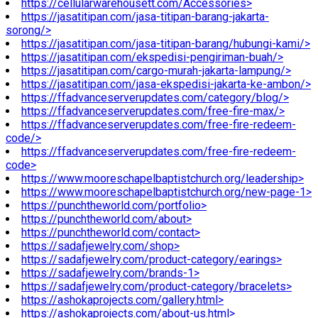
https://cellularwarehousett.com/Accessories>
https://jasatitipan.com/jasa-titipan-barang-jakarta-
sorong/>
https://jasatitipan.com/jasa-titipan-barang/hubungi-kami/>
https://jasatitipan.com/ekspedisi-pengiriman-buah/>
https://jasatitipan.com/cargo-murah-jakarta-lampung/>
https://jasatitipan.com/jasa-ekspedisi-jakarta-ke-ambon/>
https://ffadvanceserverupdates.com/category/blog/>
https://ffadvanceserverupdates.com/free-fire-max/>
https://ffadvanceserverupdates.com/free-fire-redeem-
code/>
https://ffadvanceserverupdates.com/free-fire-redeem-
code>
https://www.mooreschapelbaptistchurch.org/leadership>
https://www.mooreschapelbaptistchurch.org/new-page-1>
https://punchtheworld.com/portfolio>
https://punchtheworld.com/about>
https://punchtheworld.com/contact>
https://sadafjewelry.com/shop>
https://sadafjewelry.com/product-category/earings>
https://sadafjewelry.com/brands-1>
https://sadafjewelry.com/product-category/bracelets>
https://ashokaprojects.com/gallery.html>
https://ashokaprojects.com/about-us.html>