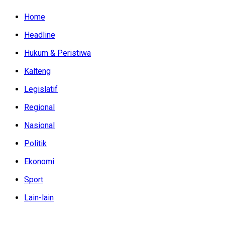
Home
Headline
Hukum & Peristiwa
Kalteng
Legislatif
Regional
Nasional
Politik
Ekonomi
Sport
Lain-lain
Kamis, Agustus 6, 2026