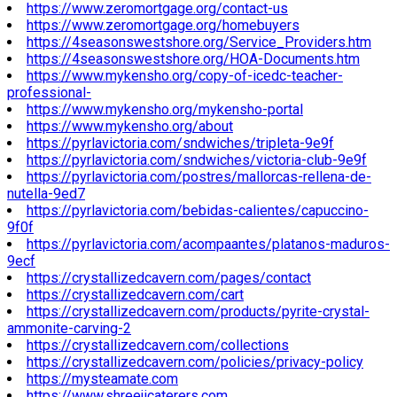
https://www.zeromortgage.org/contact-us
https://www.zeromortgage.org/homebuyers
https://4seasonswestshore.org/Service_Providers.htm
https://4seasonswestshore.org/HOA-Documents.htm
https://www.mykensho.org/copy-of-icedc-teacher-
professional-
https://www.mykensho.org/mykensho-portal
https://www.mykensho.org/about
https://pyrlavictoria.com/sndwiches/tripleta-9e9f
https://pyrlavictoria.com/sndwiches/victoria-club-9e9f
https://pyrlavictoria.com/postres/mallorcas-rellena-de-
nutella-9ed7
https://pyrlavictoria.com/bebidas-calientes/capuccino-
9f0f
https://pyrlavictoria.com/acompaantes/platanos-maduros-
9ecf
https://crystallizedcavern.com/pages/contact
https://crystallizedcavern.com/cart
https://crystallizedcavern.com/products/pyrite-crystal-
ammonite-carving-2
https://crystallizedcavern.com/collections
https://crystallizedcavern.com/policies/privacy-policy
https://mysteamate.com
https://www.shreejicaterers.com