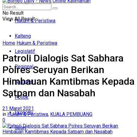
Headline
No Result
View All Result
Hukum & Peristiwa
Kalteng
Home
Hukum & Peristiwa
Legislatif
Patroli Dialogis Sat Sabhara
Regional
Polres Seruyan Berikan
Himbauan Kamtibmas Kepada
Nasional
Satpam dan Nasabah
Politik
21 Maret 2021
Ekonomi
in
Hukum & Peristiwa
,
KUALA PEMBUANG
0
Sport