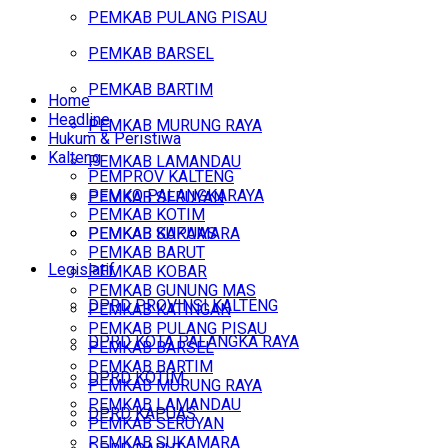
PEMKAB PULANG PISAU
PEMKAB BARSEL
PEMKAB BARTIM
Home
Headline
PEMKAB MURUNG RAYA
Hukum & Peristiwa
Kalteng
PEMKAB LAMANDAU
PEMPROV KALTENG
PEMKO PALANGKARAYA
PEMKAB SERUYAN
PEMKAB KOTIM
PEMKAB SUKAMARA
PEMKAB KAPUAS
PEMKAB BARUT
Legislatif
PEMKAB KOBAR
PEMKAB GUNUNG MAS
DPRD PROVINSI KALTENG
PEMKAB KATINGAN
PEMKAB PULANG PISAU
DPRD KOTA PALANGKA RAYA
PEMKAB BARSEL
PEMKAB BARTIM
DPRD KOTIM
PEMKAB MURUNG RAYA
PEMKAB LAMANDAU
DPRD KAPUAS
PEMKAB SERUYAN
PEMKAB SUKAMARA