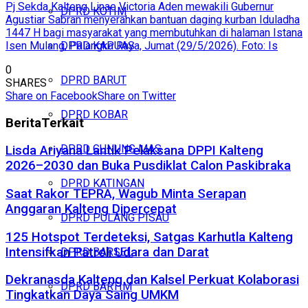
Pj Sekda Kalteng Linae Victoria Aden mewakili Gubernur
DPRD KOTIM
Agustiar Sabran menyerahkan bantuan daging kurban Iduladha
1447 H bagi masyarakat yang membutuhkan di halaman Istana
Isen Mulang, Palangka Raya, Jumat (29/5/2026). Foto: Is
DPRD KAPUAS
0
DPRD BARUT
SHARES
Share on Facebook
Share on Twitter
DPRD KOBAR
Berita
Terkait
DPRD GUNUNG MAS
Lisda Ariyana Lantik Pelaksana DPPI Kalteng
2026–2030 dan Buka Pusdiklat Calon Paskibraka
DPRD KATINGAN
Saat Rakor TEPRA, Wagub Minta Serapan
Anggaran Kalteng Dipercepat
DPRD PULANG PISAU
125 Hotspot Terdeteksi, Satgas Karhutla Kalteng
Intensifkan Patroli Udara dan Darat
DPRD BARSEL
Dekranasda Kalteng dan Kalsel Perkuat Kolaborasi
DPRD BARTIM
Tingkatkan Daya Saing UMKM