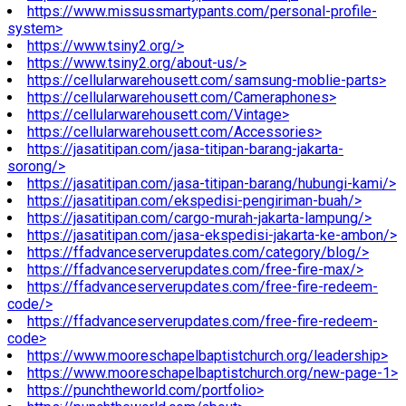
https://www.missussmartypants.com/personal-profile-
system>
https://www.tsiny2.org/>
https://www.tsiny2.org/about-us/>
https://cellularwarehousett.com/samsung-moblie-parts>
https://cellularwarehousett.com/Cameraphones>
https://cellularwarehousett.com/Vintage>
https://cellularwarehousett.com/Accessories>
https://jasatitipan.com/jasa-titipan-barang-jakarta-
sorong/>
https://jasatitipan.com/jasa-titipan-barang/hubungi-kami/>
https://jasatitipan.com/ekspedisi-pengiriman-buah/>
https://jasatitipan.com/cargo-murah-jakarta-lampung/>
https://jasatitipan.com/jasa-ekspedisi-jakarta-ke-ambon/>
https://ffadvanceserverupdates.com/category/blog/>
https://ffadvanceserverupdates.com/free-fire-max/>
https://ffadvanceserverupdates.com/free-fire-redeem-
code/>
https://ffadvanceserverupdates.com/free-fire-redeem-
code>
https://www.mooreschapelbaptistchurch.org/leadership>
https://www.mooreschapelbaptistchurch.org/new-page-1>
https://punchtheworld.com/portfolio>