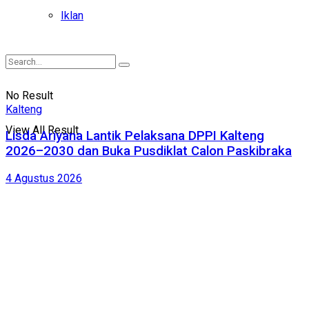
Iklan
No Result
Kalteng
View All Result
Lisda Ariyana Lantik Pelaksana DPPI Kalteng
2026–2030 dan Buka Pusdiklat Calon Paskibraka
4 Agustus 2026