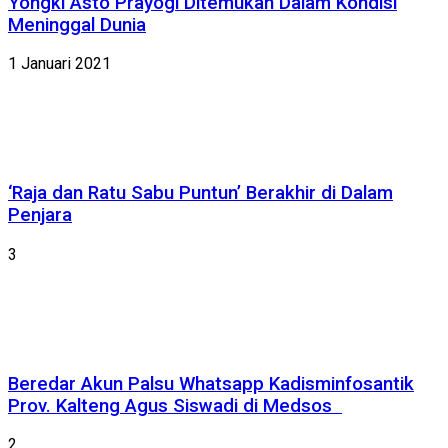
Yongki Asto Prayogi Ditemukan Dalam Kondisi
Meninggal Dunia
1 Januari 2021
‘Raja dan Ratu Sabu Puntun’ Berakhir di Dalam
Penjara
3
Beredar Akun Palsu Whatsapp Kadisminfosantik
Prov. Kalteng Agus Siswadi di Medsos
2