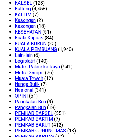
KALSEL
(123)
Kalteng
(4,458)
KALTIM
(7)
Kasongan
(2)
Kasongan
(18)
KESEHATAN
(51)
Kuala Kapuas
(84)
KUALA KURUN
(35)
KUALA PEMBUANG
(1,940)
Lain-lain
(6)
Legislatif
(140)
Metro Palangka Raya
(941)
Metro Sampit
(76)
Muara Teweh
(12)
Nanga Bulik
(7)
Nasional
(341)
OPINI
(51)
Pangkalan Bun
(9)
Pangkalan Bun
(18)
PEMKAB BARSEL
(551)
PEMKAB BARTIM
(7)
PEMKAB BARUT
(412)
PEMKAB GUNUNG MAS
(13)
PEMKAB KAPUAS
(32)