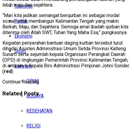
lebih maju dan sejahtera.
Nasional
“Mari kita jadikan semangat berqurban ini sebagai modal
Politik
sosial untuk membangun Kalimantan Tengah yang makin
Berkah, Maju, dan Sejahtera. Semoga amal ibadah qurban kita
diterima oleh Allah SWT, Tuhan Yang Maha Esa,” pungkasnya.
Ekonomi
Kegiatan penyerahan bantuan daging kurban tersebut turut
dihadiri Asisten Administrasi Umum Setda Provinsi Kalteng
Sport
Sunarti serta sejumlah kepala Organisasi Perangkat Daerah
(OPD) di lingkungan Pemerintah Provinsi Kalimantan Tengah,
di antaranya Kepala Biro Administrasi Pimpinan Johni Sonder.
Lain-lain
(
red
)
OPINI
Continue Reading
Related
Posts
BUDAYA
KESEHATAN
RELIGI