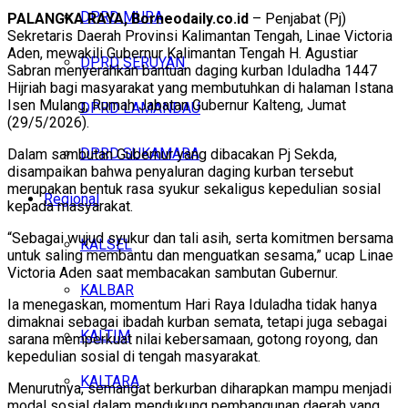
DPRD MURA
PALANGKA RAYA, Borneodaily.co.id
– Penjabat (Pj)
Sekretaris Daerah Provinsi Kalimantan Tengah, Linae Victoria
Aden, mewakili Gubernur Kalimantan Tengah H. Agustiar
DPRD SERUYAN
Sabran menyerahkan bantuan daging kurban Iduladha 1447
Hijriah bagi masyarakat yang membutuhkan di halaman Istana
Isen Mulang, Rumah Jabatan Gubernur Kalteng, Jumat
DPRD LAMANDAU
(29/5/2026).
DPRD SUKAMARA
Dalam sambutan Gubernur yang dibacakan Pj Sekda,
disampaikan bahwa penyaluran daging kurban tersebut
merupakan bentuk rasa syukur sekaligus kepedulian sosial
Regional
kepada masyarakat.
“Sebagai wujud syukur dan tali asih, serta komitmen bersama
KALSEL
untuk saling membantu dan menguatkan sesama,” ucap Linae
Victoria Aden saat membacakan sambutan Gubernur.
KALBAR
Ia menegaskan, momentum Hari Raya Iduladha tidak hanya
dimaknai sebagai ibadah kurban semata, tetapi juga sebagai
KALTIM
sarana memperkuat nilai kebersamaan, gotong royong, dan
kepedulian sosial di tengah masyarakat.
KALTARA
Menurutnya, semangat berkurban diharapkan mampu menjadi
modal sosial dalam mendukung pembangunan daerah yang