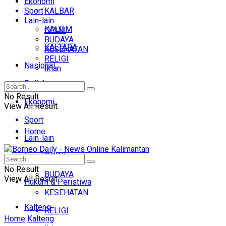
Ekonomi
Sport
KALBAR
Lain-lain
KALTIM
OPINI
BUDAYA
KALTARA
KESEHATAN
RELIGI
Nasional
Iklan
Politik
No Result
Ekonomi
View All Result
Sport
Home
Lain-lain
OPINI
Headline
No Result
BUDAYA
View All Result
Hukum & Peristiwa
KESEHATAN
Kalteng
RELIGI
Home
Kalteng