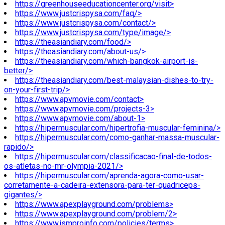
https://greenhouseeducationcenter.org/visit>
https://www.justcrispysa.com/faq/>
https://www.justcrispysa.com/contact/>
https://www.justcrispysa.com/type/image/>
https://theasiandiary.com/food/>
https://theasiandiary.com/about-us/>
https://theasiandiary.com/which-bangkok-airport-is-
better/>
https://theasiandiary.com/best-malaysian-dishes-to-try-
on-your-first-trip/>
https://www.apvmovie.com/contact>
https://www.apvmovie.com/projects-3>
https://www.apvmovie.com/about-1>
https://hipermuscular.com/hipertrofia-muscular-feminina/>
https://hipermuscular.com/como-ganhar-massa-muscular-
rapido/>
https://hipermuscular.com/classificacao-final-de-todos-
os-atletas-no-mr-olympia-2021/>
https://hipermuscular.com/aprenda-agora-como-usar-
corretamente-a-cadeira-extensora-para-ter-quadriceps-
gigantes/>
https://www.apexplayground.com/problems>
https://www.apexplayground.com/problem/2>
https://www.jsmproinfo.com/policies/terms>