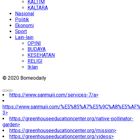
KALTIM
KALTARA
Nasional
Politik
Ekonomi
Sport
Lain-lain
OPINI
BUDAYA
KESEHATAN
RELIGI
Iklan
© 2020 Borneodaily
https://www.sanmujii.com/services-7/a>
https://www.sanmujii.com/%E5%85%A7%E5%9C%A8%E5%A
3>
https://greenhouseeducationcenter.org/native-pollinator-
garden>
https://greenhouseeducationcenter.org/mission>
https://greenhouseeducationcenter.org/videos>