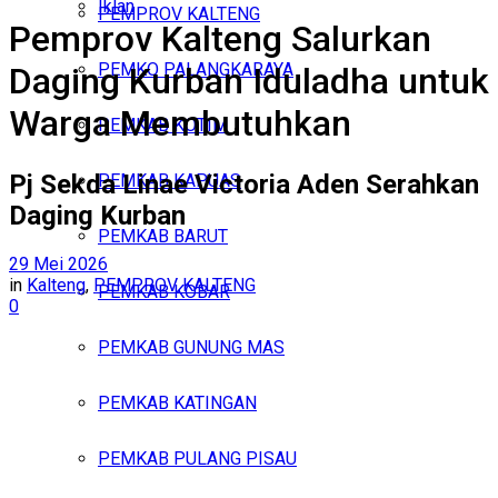
Iklan
PEMPROV KALTENG
Pemprov Kalteng Salurkan
Jumat, Agustus 7, 2026
PEMKO PALANGKARAYA
Daging Kurban Iduladha untuk
Warga Membutuhkan
PEMKAB KOTIM
Pj Sekda Linae Victoria Aden Serahkan
PEMKAB KAPUAS
Daging Kurban
PEMKAB BARUT
29 Mei 2026
in
Kalteng
,
PEMPROV KALTENG
PEMKAB KOBAR
0
PEMKAB GUNUNG MAS
PEMKAB KATINGAN
PEMKAB PULANG PISAU