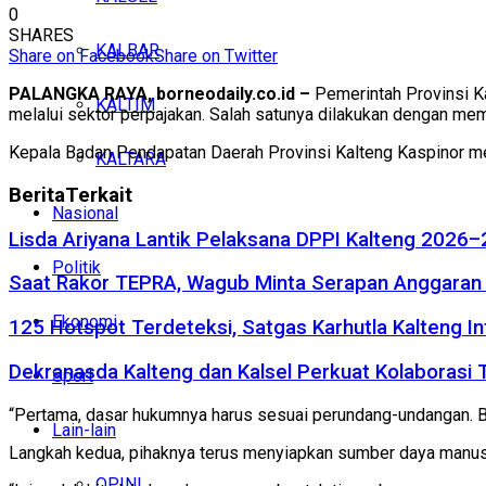
0
SHARES
KALBAR
Share on Facebook
Share on Twitter
PALANGKA RAYA, borneodaily.co.id –
Pemerintah Provinsi K
KALTIM
melalui sektor perpajakan. Salah satunya dilakukan dengan mem
Kepala Badan Pendapatan Daerah Provinsi Kalteng Kaspinor meng
KALTARA
Berita
Terkait
Nasional
Lisda Ariyana Lantik Pelaksana DPPI Kalteng 2026–
Politik
Saat Rakor TEPRA, Wagub Minta Serapan Anggaran 
Ekonomi
125 Hotspot Terdeteksi, Satgas Karhutla Kalteng In
Dekranasda Kalteng dan Kalsel Perkuat Kolaborasi
Sport
“Pertama, dasar hukumnya harus sesuai perundang-undangan. Be
Lain-lain
Langkah kedua, pihaknya terus menyiapkan sumber daya manusia
OPINI