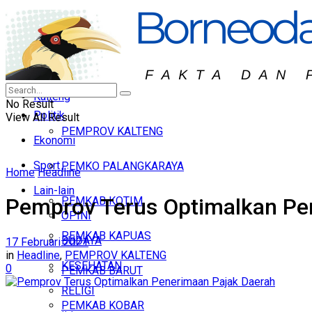
KALBAR
Headline
KALTIM
Hukum & Peristiwa
KALTARA
Nasional
Kalteng
No Result
Politik
View All Result
PEMPROV KALTENG
Ekonomi
Sport
PEMKO PALANGKARAYA
Home
Headline
Lain-lain
Pemprov Terus Optimalkan Pe
PEMKAB KOTIM
OPINI
PEMKAB KAPUAS
BUDAYA
17 Februari 2021
in
Headline
,
PEMPROV KALTENG
KESEHATAN
0
PEMKAB BARUT
RELIGI
PEMKAB KOBAR