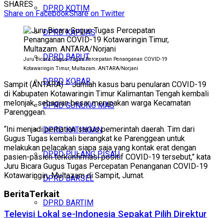
SHARES
DPRD KOTIM
Share on Facebook
Share on Twitter
DPRD KAPUAS
DPRD BARUT
Juru Bicara Gugus Tugas Percepatan Penanganan COVID-19
Kotawaringin Timur, Multazam. ANTARA/Norjani
DPRD KOBAR
Sampit (ANTARA) – Jumlah kasus baru penularan COVID-19
di Kabupaten Kotawaringin Timur Kalimantan Tengah kembali
melonjak, sebagian besar merupakan warga Kecamatan
DPRD GUNUNG MAS
Parenggean.
“Ini menjadi perhatian serius pemerintah daerah. Tim dari
DPRD KATINGAN
Gugus Tugas kembali berangkat ke Parenggean untuk
melakukan pelacakan siapa saja yang kontak erat dengan
DPRD PULANG PISAU
pasien-pasien terkonfirmasi positif COVID-19 tersebut,” kata
Juru Bicara Gugus Tugas Percepatan Penanganan COVID-19
Kotawaringin, Multazam di Sampit, Jumat.
DPRD BARSEL
Berita
Terkait
DPRD BARTIM
Televisi Lokal se-Indonesia Sepakat Pilih Direktur