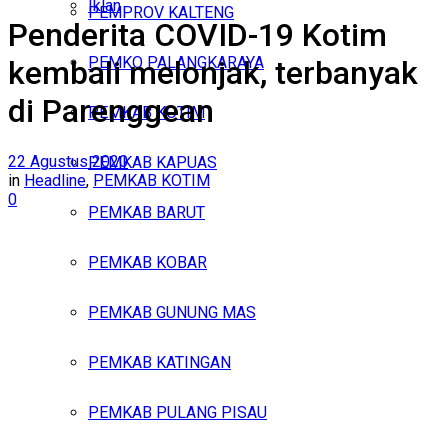
Iklan
PEMPROV KALTENG
Penderita COVID-19 Kotim
Minggu, Agustus 9, 2026
PEMKO PALANGKARAYA
kembali melonjak, terbanyak
di Parenggean
PEMKAB KOTIM
22 Agustus 2020
PEMKAB KAPUAS
in
Headline
,
PEMKAB KOTIM
0
PEMKAB BARUT
PEMKAB KOBAR
PEMKAB GUNUNG MAS
PEMKAB KATINGAN
PEMKAB PULANG PISAU