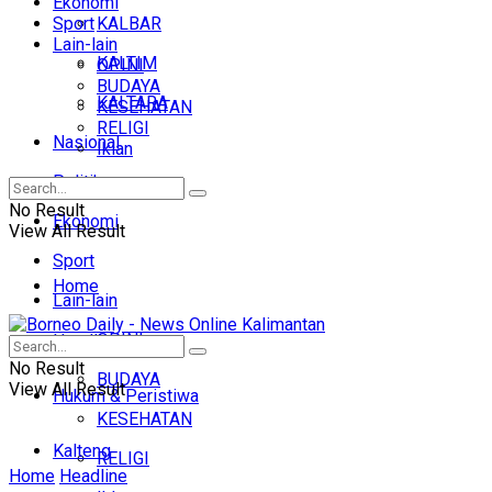
Ekonomi
Sport
KALBAR
Lain-lain
KALTIM
OPINI
BUDAYA
KALTARA
KESEHATAN
RELIGI
Nasional
Iklan
Politik
No Result
Ekonomi
View All Result
Sport
Home
Lain-lain
OPINI
Headline
No Result
BUDAYA
View All Result
Hukum & Peristiwa
KESEHATAN
Kalteng
RELIGI
Home
Headline