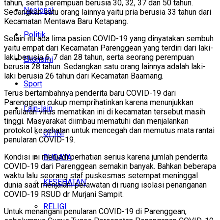
tahun, serta perempuan berusia 30, 32, 37 dan 50 tahun.
Nasional
Sedangkan satu orang lainnya yaitu pria berusia 33 tahun dari
Kecamatan Mentawa Baru Ketapang.
Politik
Selain itu ada lima pasien COVID-19 yang dinyatakan sembuh
yaitu empat dari Kecamatan Parenggean yang terdiri dari laki-
laki berusia 6, 7 dan 28 tahun, serta seorang perempuan
Ekonomi
berusia 28 tahun. Sedangkan satu orang lainnya adalah laki-
laki berusia 26 tahun dari Kecamatan Baamang.
Sport
Terus bertambahnya penderita baru COVID-19 dari
Parenggean cukup memprihatinkan karena menunjukkan
Lain-lain
penularan virus mematikan ini di kecamatan tersebut masih
tinggi. Masyarakat diimbau mematuhi dan menjalankan
protokol kesehatan untuk mencegah dan memutus mata rantai
OPINI
penularan COVID-19.
Kondisi ini menjadi perhatian serius karena jumlah penderita
BUDAYA
COVID-19 dari Parenggean semakin banyak. Bahkan beberapa
waktu lalu seorang staf puskesmas setempat meninggal
KESEHATAN
dunia saat menjalani perawatan di ruang isolasi penanganan
COVID-19 RSUD dr Murjani Sampit.
RELIGI
Untuk menangani penularan COVID-19 di Parenggean,