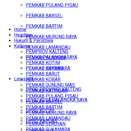
PEMKAB PULANG PISAU
PEMKAB BARSEL
PEMKAB BARTIM
Home
Headline
PEMKAB MURUNG RAYA
Hukum & Peristiwa
Kalteng
PEMKAB LAMANDAU
PEMPROV KALTENG
PEMKO PALANGKARAYA
PEMKAB SERUYAN
PEMKAB KOTIM
PEMKAB SUKAMARA
PEMKAB KAPUAS
PEMKAB BARUT
Legislatif
PEMKAB KOBAR
PEMKAB GUNUNG MAS
DPRD PROVINSI KALTENG
PEMKAB KATINGAN
PEMKAB PULANG PISAU
DPRD KOTA PALANGKA RAYA
PEMKAB BARSEL
PEMKAB BARTIM
DPRD KOTIM
PEMKAB MURUNG RAYA
PEMKAB LAMANDAU
DPRD KAPUAS
PEMKAB SERUYAN
PEMKAB SUKAMARA