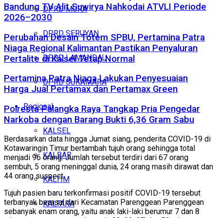
Bandung TV Alit Suwirya Nahkodai ATVLI Periode
DPRD MURA
2026–2030
DPRD SERUYAN
Perubahan Desain Totem SPBU, Pertamina Patra
Niaga Regional Kalimantan Pastikan Penyaluran
DPRD LAMANDAU
Pertalite di Kalsel Tetap Normal
Pertamina Patra Niaga Lakukan Penyesuaian
DPRD SUKAMARA
Harga Jual Pertamax dan Pertamax Green
Regional
Polresta Palangka Raya Tangkap Pria Pengedar
Narkoba dengan Barang Bukti 6,36 Gram Sabu
KALSEL
Berdasarkan data hingga Jumat siang, penderita COVID-19 di
Kotawaringin Timur bertambah tujuh orang sehingga total
KALBAR
menjadi 96 orang. Jumlah tersebut terdiri dari 67 orang
sembuh, 5 orang meninggal dunia, 24 orang masih dirawat dan
44 orang suspect.
KALTIM
Tujuh pasien baru terkonfirmasi positif COVID-19 tersebut
terbanyak berasal dari Kecamatan Parenggean Parenggean
KALTARA
sebanyak enam orang, yaitu anak laki-laki berumur 7 dan 8