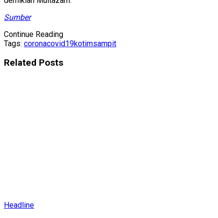
demikian Multazam.
Sumber
Continue Reading
Tags:
corona
covid19
kotim
sampit
Related
Posts
Headline