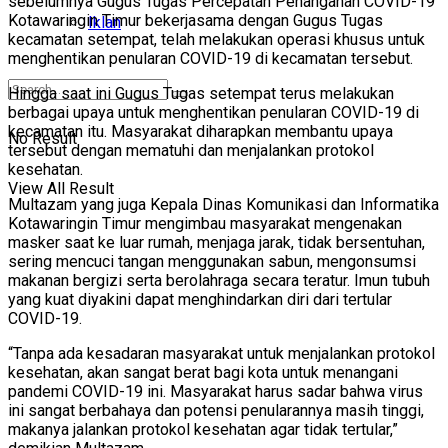
sebelumnya Gugus Tugas Percepatan Penanganan COVID-19
Kotawaringin Timur bekerjasama dengan Gugus Tugas
Iklan
kecamatan setempat, telah melakukan operasi khusus untuk
menghentikan penularan COVID-19 di kecamatan tersebut.
Hingga saat ini Gugus Tugas setempat terus melakukan
berbagai upaya untuk menghentikan penularan COVID-19 di
kecamatan itu. Masyarakat diharapkan membantu upaya
No Result
tersebut dengan mematuhi dan menjalankan protokol
kesehatan.
View All Result
Multazam yang juga Kepala Dinas Komunikasi dan Informatika
Kotawaringin Timur mengimbau masyarakat mengenakan
masker saat ke luar rumah, menjaga jarak, tidak bersentuhan,
sering mencuci tangan menggunakan sabun, mengonsumsi
makanan bergizi serta berolahraga secara teratur. Imun tubuh
yang kuat diyakini dapat menghindarkan diri dari tertular
COVID-19.
“Tanpa ada kesadaran masyarakat untuk menjalankan protokol
kesehatan, akan sangat berat bagi kota untuk menangani
pandemi COVID-19 ini. Masyarakat harus sadar bahwa virus
ini sangat berbahaya dan potensi penularannya masih tinggi,
makanya jalankan protokol kesehatan agar tidak tertular,”