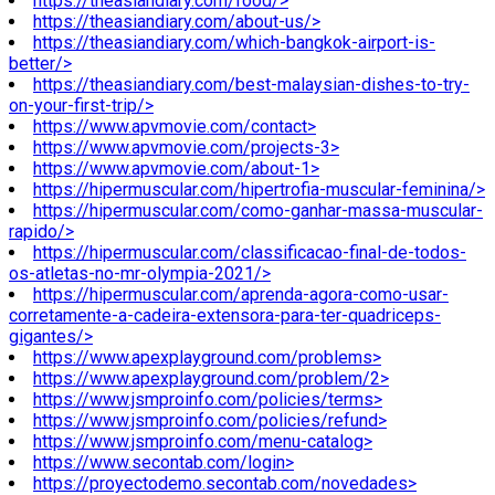
https://theasiandiary.com/food/>
https://theasiandiary.com/about-us/>
https://theasiandiary.com/which-bangkok-airport-is-
better/>
https://theasiandiary.com/best-malaysian-dishes-to-try-
on-your-first-trip/>
https://www.apvmovie.com/contact>
https://www.apvmovie.com/projects-3>
https://www.apvmovie.com/about-1>
https://hipermuscular.com/hipertrofia-muscular-feminina/>
https://hipermuscular.com/como-ganhar-massa-muscular-
rapido/>
https://hipermuscular.com/classificacao-final-de-todos-
os-atletas-no-mr-olympia-2021/>
https://hipermuscular.com/aprenda-agora-como-usar-
corretamente-a-cadeira-extensora-para-ter-quadriceps-
gigantes/>
https://www.apexplayground.com/problems>
https://www.apexplayground.com/problem/2>
https://www.jsmproinfo.com/policies/terms>
https://www.jsmproinfo.com/policies/refund>
https://www.jsmproinfo.com/menu-catalog>
https://www.secontab.com/login>
https://proyectodemo.secontab.com/novedades>