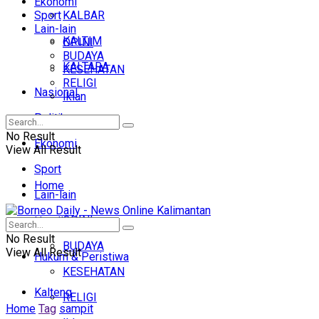
Ekonomi
Sport
KALBAR
Lain-lain
KALTIM
OPINI
BUDAYA
KALTARA
KESEHATAN
RELIGI
Nasional
Iklan
Politik
No Result
Ekonomi
View All Result
Sport
Home
Lain-lain
OPINI
Headline
No Result
BUDAYA
View All Result
Hukum & Peristiwa
KESEHATAN
Kalteng
RELIGI
Home
Tag
sampit