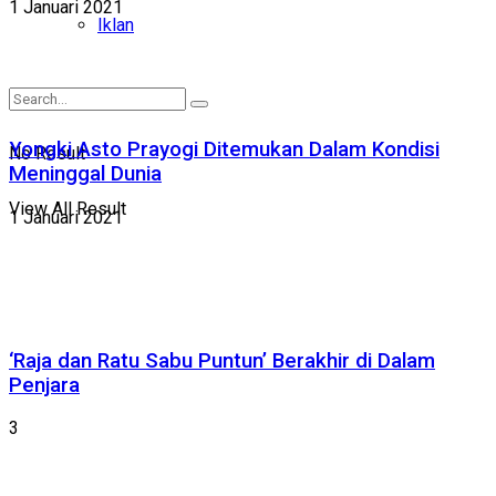
1 Januari 2021
Iklan
Yongki Asto Prayogi Ditemukan Dalam Kondisi
No Result
Meninggal Dunia
View All Result
1 Januari 2021
‘Raja dan Ratu Sabu Puntun’ Berakhir di Dalam
Penjara
3