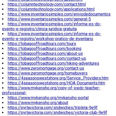
https://columntechnology.com/contact.html
https://columntechnology.com/applications.html
https://www.inventariosimples.com/enviodedocumentos
https://www.inventariosimples.com/general-5
https://www.inventariosimples.com/informa-es-do-
evento-e-registro/clinica-juridica-gratuita
https://www.inventariosimples.com/informa-es-do-
evento-e-registro/workshop-pratico-de-inventario
https://tobagooffroadtours.com/tours
https://tobagooffroadtours.com/booking
https://tobagooffroadtours.com/about-us
https://tobagooffroadtours.com/contact-us
https://tobagooffroadtours.com/hiking-adventures
https://www.zeromortgage.org/contact-us
https://www.zeromortgage.org/homebuyers
https://4seasonswestshore.org/Service_Providers.htm
https://4seasonswestshore.org/HOA-Documents.htm
https://www.mykensho.org/copy-of-icedc-teacher-
professional-
https://www.mykensho.org/mykensho-portal
https://www.mykensho.org/about
https://pyrlavictoria.com/sndwiches/tripleta-9e9f
https://pyrlavictoria.com/sndwiches/victoria-club-9e9f