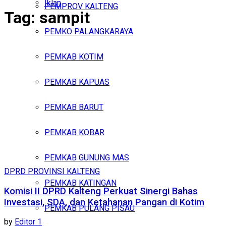
Iklan
PEMPROV KALTENG
Tag:
sampit
Sabtu, Agustus 8, 2026
PEMKO PALANGKARAYA
PEMKAB KOTIM
PEMKAB KAPUAS
PEMKAB BARUT
PEMKAB KOBAR
PEMKAB GUNUNG MAS
DPRD PROVINSI KALTENG
PEMKAB KATINGAN
Komisi II DPRD Kalteng Perkuat Sinergi Bahas
Investasi, SDA, dan Ketahanan Pangan di Kotim
PEMKAB PULANG PISAU
by
Editor 1