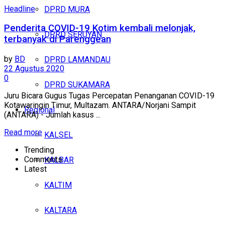
Headline
DPRD MURA
Penderita COVID-19 Kotim kembali melonjak,
DPRD SERUYAN
terbanyak di Parenggean
by
BD
DPRD LAMANDAU
22 Agustus 2020
0
DPRD SUKAMARA
Juru Bicara Gugus Tugas Percepatan Penanganan COVID-19
Kotawaringin Timur, Multazam. ANTARA/Norjani Sampit
Regional
(ANTARA) - Jumlah kasus ...
Read more
KALSEL
Trending
Comments
KALBAR
Latest
KALTIM
KALTARA