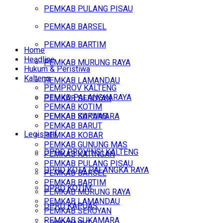
PEMKAB PULANG PISAU
PEMKAB BARSEL
PEMKAB BARTIM
Home
Headline
PEMKAB MURUNG RAYA
Hukum & Peristiwa
Kalteng
PEMKAB LAMANDAU
PEMPROV KALTENG
PEMKO PALANGKARAYA
PEMKAB SERUYAN
PEMKAB KOTIM
PEMKAB SUKAMARA
PEMKAB KAPUAS
PEMKAB BARUT
Legislatif
PEMKAB KOBAR
PEMKAB GUNUNG MAS
DPRD PROVINSI KALTENG
PEMKAB KATINGAN
PEMKAB PULANG PISAU
DPRD KOTA PALANGKA RAYA
PEMKAB BARSEL
PEMKAB BARTIM
DPRD KOTIM
PEMKAB MURUNG RAYA
PEMKAB LAMANDAU
DPRD KAPUAS
PEMKAB SERUYAN
PEMKAB SUKAMARA