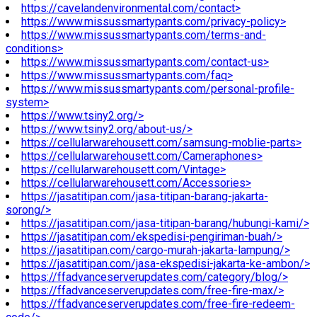
https://cavelandenvironmental.com/contact>
https://www.missussmartypants.com/privacy-policy>
https://www.missussmartypants.com/terms-and-
conditions>
https://www.missussmartypants.com/contact-us>
https://www.missussmartypants.com/faq>
https://www.missussmartypants.com/personal-profile-
system>
https://www.tsiny2.org/>
https://www.tsiny2.org/about-us/>
https://cellularwarehousett.com/samsung-moblie-parts>
https://cellularwarehousett.com/Cameraphones>
https://cellularwarehousett.com/Vintage>
https://cellularwarehousett.com/Accessories>
https://jasatitipan.com/jasa-titipan-barang-jakarta-
sorong/>
https://jasatitipan.com/jasa-titipan-barang/hubungi-kami/>
https://jasatitipan.com/ekspedisi-pengiriman-buah/>
https://jasatitipan.com/cargo-murah-jakarta-lampung/>
https://jasatitipan.com/jasa-ekspedisi-jakarta-ke-ambon/>
https://ffadvanceserverupdates.com/category/blog/>
https://ffadvanceserverupdates.com/free-fire-max/>
https://ffadvanceserverupdates.com/free-fire-redeem-