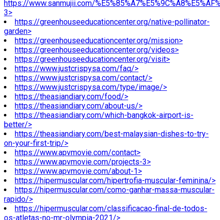
https://www.sanmujii.com/%E5%85%A7%E5%9C%A8%E5%A
3>
https://greenhouseeducationcenter.org/native-pollinator-
garden>
https://greenhouseeducationcenter.org/mission>
https://greenhouseeducationcenter.org/videos>
https://greenhouseeducationcenter.org/visit>
https://www.justcrispysa.com/faq/>
https://www.justcrispysa.com/contact/>
https://www.justcrispysa.com/type/image/>
https://theasiandiary.com/food/>
https://theasiandiary.com/about-us/>
https://theasiandiary.com/which-bangkok-airport-is-
better/>
https://theasiandiary.com/best-malaysian-dishes-to-try-
on-your-first-trip/>
https://www.apvmovie.com/contact>
https://www.apvmovie.com/projects-3>
https://www.apvmovie.com/about-1>
https://hipermuscular.com/hipertrofia-muscular-feminina/>
https://hipermuscular.com/como-ganhar-massa-muscular-
rapido/>
https://hipermuscular.com/classificacao-final-de-todos-
os-atletas-no-mr-olympia-2021/>