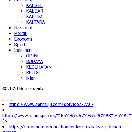
KALSEL
KALBAR
KALTIM
KALTARA
Nasional
Politik
Ekonomi
Sport
Lain-lain
OPINI
BUDAYA
KESEHATAN
RELIGI
Iklan
© 2020 Borneodaily
https://www.sanmujii.com/services-7/a>
https://www.sanmujii.com/%E5%85%A7%E5%9C%A8%E5%A
3>
https://greenhouseeducationcenter.org/native-pollinator-