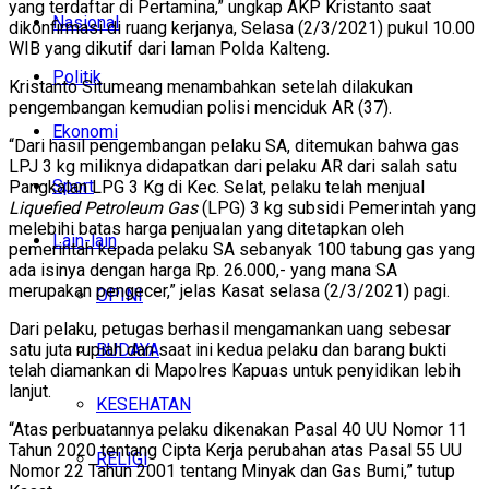
yang terdaftar di Pertamina,” ungkap AKP Kristanto saat
Nasional
dikonfirmasi di ruang kerjanya, Selasa (2/3/2021) pukul 10.00
WIB yang dikutif dari laman Polda Kalteng.
Politik
Kristanto Situmeang menambahkan setelah dilakukan
pengembangan kemudian polisi menciduk AR (37).
Ekonomi
“Dari hasil pengembangan pelaku SA, ditemukan bahwa gas
LPJ 3 kg miliknya didapatkan dari pelaku AR dari salah satu
Sport
Pangkalan LPG 3 Kg di Kec. Selat, pelaku telah menjual
Liquefied Petroleum Gas
(LPG) 3 kg subsidi Pemerintah yang
melebihi batas harga penjualan yang ditetapkan oleh
Lain-lain
pemerintah kepada pelaku SA sebanyak 100 tabung gas yang
ada isinya dengan harga Rp. 26.000,- yang mana SA
merupakan pengecer,” jelas Kasat selasa (2/3/2021) pagi.
OPINI
Dari pelaku, petugas berhasil mengamankan uang sebesar
BUDAYA
satu juta rupiah dan saat ini kedua pelaku dan barang bukti
telah diamankan di Mapolres Kapuas untuk penyidikan lebih
lanjut.
KESEHATAN
“Atas perbuatannya pelaku dikenakan Pasal 40 UU Nomor 11
Tahun 2020 tentang Cipta Kerja perubahan atas Pasal 55 UU
RELIGI
Nomor 22 Tahun 2001 tentang Minyak dan Gas Bumi,” tutup