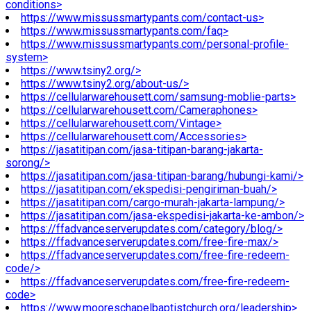
conditions>
https://www.missussmartypants.com/contact-us>
https://www.missussmartypants.com/faq>
https://www.missussmartypants.com/personal-profile-
system>
https://www.tsiny2.org/>
https://www.tsiny2.org/about-us/>
https://cellularwarehousett.com/samsung-moblie-parts>
https://cellularwarehousett.com/Cameraphones>
https://cellularwarehousett.com/Vintage>
https://cellularwarehousett.com/Accessories>
https://jasatitipan.com/jasa-titipan-barang-jakarta-
sorong/>
https://jasatitipan.com/jasa-titipan-barang/hubungi-kami/>
https://jasatitipan.com/ekspedisi-pengiriman-buah/>
https://jasatitipan.com/cargo-murah-jakarta-lampung/>
https://jasatitipan.com/jasa-ekspedisi-jakarta-ke-ambon/>
https://ffadvanceserverupdates.com/category/blog/>
https://ffadvanceserverupdates.com/free-fire-max/>
https://ffadvanceserverupdates.com/free-fire-redeem-
code/>
https://ffadvanceserverupdates.com/free-fire-redeem-
code>
https://www.mooreschapelbaptistchurch.org/leadership>