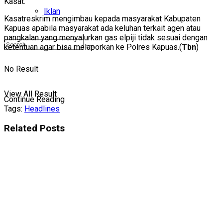
Kasat.
Iklan
Kasatreskrim mengimbau kepada masyarakat Kabupaten
Kapuas apabila masyarakat ada keluhan terkait agen atau
pangkalan yang menyalurkan gas elpiji tidak sesuai dengan
ketentuan agar bisa melaporkan ke Polres Kapuas.(
Tbn
)
No Result
View All Result
Continue Reading
Tags:
Headlines
Related
Posts