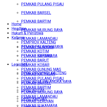
PEMKAB PULANG PISAU
PEMKAB BARSEL
PEMKAB BARTIM
Home
Headline
PEMKAB MURUNG RAYA
Hukum & Peristiwa
Kalteng
PEMKAB LAMANDAU
PEMPROV KALTENG
PEMKO PALANGKARAYA
PEMKAB SERUYAN
PEMKAB KOTIM
PEMKAB SUKAMARA
PEMKAB KAPUAS
PEMKAB BARUT
Legislatif
PEMKAB KOBAR
PEMKAB GUNUNG MAS
DPRD PROVINSI KALTENG
PEMKAB KATINGAN
PEMKAB PULANG PISAU
DPRD KOTA PALANGKA RAYA
PEMKAB BARSEL
PEMKAB BARTIM
DPRD KOTIM
PEMKAB MURUNG RAYA
PEMKAB LAMANDAU
DPRD KAPUAS
PEMKAB SERUYAN
PEMKAB SUKAMARA