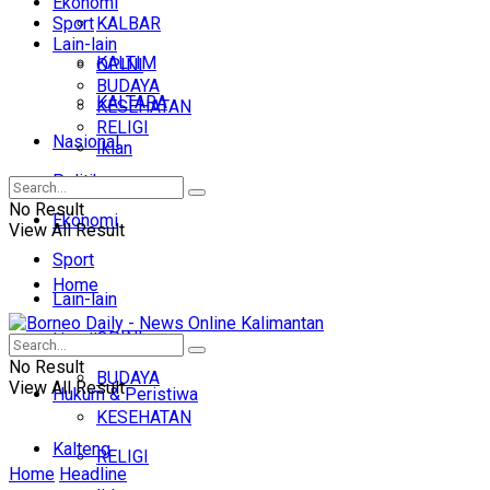
Ekonomi
Sport
KALBAR
Lain-lain
KALTIM
OPINI
BUDAYA
KALTARA
KESEHATAN
RELIGI
Nasional
Iklan
Politik
No Result
Ekonomi
View All Result
Sport
Home
Lain-lain
OPINI
Headline
No Result
BUDAYA
View All Result
Hukum & Peristiwa
KESEHATAN
Kalteng
RELIGI
Home
Headline