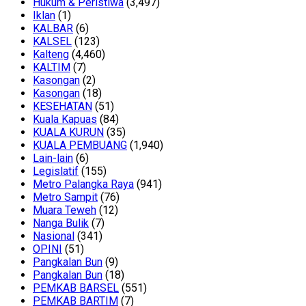
Hukum & Peristiwa
(3,497)
Iklan
(1)
KALBAR
(6)
KALSEL
(123)
Kalteng
(4,460)
KALTIM
(7)
Kasongan
(2)
Kasongan
(18)
KESEHATAN
(51)
Kuala Kapuas
(84)
KUALA KURUN
(35)
KUALA PEMBUANG
(1,940)
Lain-lain
(6)
Legislatif
(155)
Metro Palangka Raya
(941)
Metro Sampit
(76)
Muara Teweh
(12)
Nanga Bulik
(7)
Nasional
(341)
OPINI
(51)
Pangkalan Bun
(9)
Pangkalan Bun
(18)
PEMKAB BARSEL
(551)
PEMKAB BARTIM
(7)