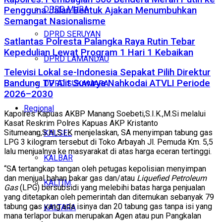
DPRD MURA
Pengguna Jalan Bentuk Ajakan Menumbuhkan
Semangat Nasionalisme
DPRD SERUYAN
Satlantas Polresta Palangka Raya Rutin Tebar
Kepedulian Lewat Program 1 Hari 1 Kebaikan
DPRD LAMANDAU
Televisi Lokal se-Indonesia Sepakat Pilih Direktur
Bandung TV Alit Suwirya Nahkodai ATVLI Periode
DPRD SUKAMARA
2026–2030
Regional
Kapolres Kapuas AKBP Manang Soebeti,S.I.K.,M.Si melalui
Kasat Reskrim Polres Kapuas AKP Kristanto
Situmeang,S.H.,S.I.K menjelaskan, SA menyimpan tabung gas
KALSEL
LPG 3 kilogram tersebut di Toko Arbayah Jl. Pemuda Km. 5,5
lalu menjualnya ke masyarakat di atas harga eceran tertinggi.
KALBAR
“SA tertangkap tangan oleh petugas kepolisian menyimpan
dan menjual bahan bakar gas dan/atau
Liquefied Petroleum
KALTIM
Gas
(LPG) bersubsidi yang melebihi batas harga penjualan
yang ditetapkan oleh pemerintah dan ditemukan sebanyak 79
tabung gas yang ada isinya dan 20 tabung gas tanpa isi yang
KALTARA
mana terlapor bukan merupakan Agen atau pun Pangkalan