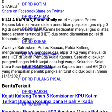
0
DPRD KOTIM
SHARES
Share on Facebook
Share on Twitter
DPRD KAPUAS
KUALA KAPUAS, BorneoDaily.co.id
– Jajaran Polres
Kapuas tak main-main dalam penertiban penjualan gas elpiji 3
DPRD BARUT
Kg di daerah setempat. Karena kedapatan menjual gas di atas
harga eceran tertinggi (HET) dua orang diamankan polisi di
Kabupaten Kapuas.
DPRD KOBAR
Awalnya Satreskrim Polres Kapuas, Polda Kalteng
mengamankan SA, pengecer gas elpiji 3 Kg yang menjual di
DPRD GUNUNG MAS
atas HET di Jalan Pemuda Kuala Kapuas. Setelah dilakukan
pengembangan lebih lanjut satu lagi warga Kelurahan Selat
Utara Kecamatan Selat Kabupaten Kapuas berinisial AR (37)
DPRD KATINGAN
yang merupakan pemilik pangkalan turut diciduk polisi, Senin
(1/3/2021).
DPRD PULANG PISAU
Berita
Terkait
DPRD BARSEL
Kejati Kalteng Tahan 5 Komisioner KPU Kotim,
Terkait Dugaan Korupsi Dana Hibah Pilkada
DPRD BARTIM
Kapolres: Pembagian 500 Bendera Merah Putih ke