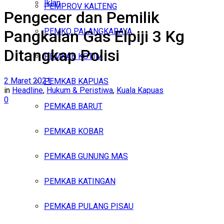
Iklan
PEMPROV KALTENG
Pengecer dan Pemilik
Minggu, Agustus 9, 2026
PEMKO PALANGKARAYA
Pangkalan Gas Elpiji 3 Kg
Ditangkap Polisi
PEMKAB KOTIM
2 Maret 2021
PEMKAB KAPUAS
in
Headline
,
Hukum & Peristiwa
,
Kuala Kapuas
0
PEMKAB BARUT
PEMKAB KOBAR
PEMKAB GUNUNG MAS
PEMKAB KATINGAN
PEMKAB PULANG PISAU