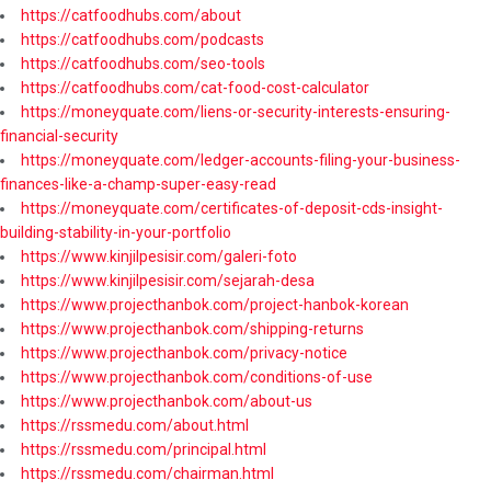
https://catfoodhubs.com/about
https://catfoodhubs.com/podcasts
https://catfoodhubs.com/seo-tools
https://catfoodhubs.com/cat-food-cost-calculator
https://moneyquate.com/liens-or-security-interests-ensuring-
financial-security
https://moneyquate.com/ledger-accounts-filing-your-business-
finances-like-a-champ-super-easy-read
https://moneyquate.com/certificates-of-deposit-cds-insight-
building-stability-in-your-portfolio
https://www.kinjilpesisir.com/galeri-foto
https://www.kinjilpesisir.com/sejarah-desa
https://www.projecthanbok.com/project-hanbok-korean
https://www.projecthanbok.com/shipping-returns
https://www.projecthanbok.com/privacy-notice
https://www.projecthanbok.com/conditions-of-use
https://www.projecthanbok.com/about-us
https://rssmedu.com/about.html
https://rssmedu.com/principal.html
https://rssmedu.com/chairman.html