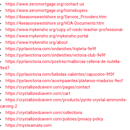
https://www.zeromortgage.org/contact-us
https://www.zeromortgage.org/homebuyers
https://4seasonswestshore.org/Service_Providers.htm
https://4seasonswestshore.org/HOA-Documents.htm
https://www.mykensho.org/copy-of-icedc-teacher-professional-
https://www.mykensho.org/mykensho-portal
https://www.mykensho.org/about
https://pyrlavictoria.com/sndwiches/tripleta-9e9f
https://pyrlavictoria.com/sndwiches/victoria-club-9e9f
https://pyrlavictoria.com/postres/mallorcas-rellena-de-nutella-
9ed7
https://pyrlavictoria.com/bebidas-calientes/capuccino-9f0f
https://pyrlavictoria.com/acompaantes/platanos-maduros-9ecf
https://crystallizedcavern.com/pages/contact
https://crystallizedcavern.com/cart
https://crystallizedcavern.com/products/pyrite-crystal-ammonite-
carving-2
https://crystallizedcavern.com/collections
https://crystallizedcavern.com/policies/privacy-policy
https://mysteamate.com