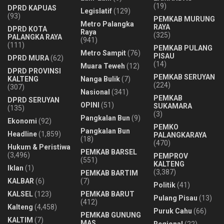
(19)
DPRD KAPUAS
Legislatif
(129)
(93)
PEMKAB MURUNG
Metro Palangka
RAYA
DPRD KOTA
Raya
(325)
PALANGKA RAYA
(941)
(111)
PEMKAB PULANG
Metro Sampit
(76)
PISAU
DPRD MURA
(62)
(14)
Muara Teweh
(12)
DPRD PROVINSI
PEMKAB SERUYAN
KALTENG
Nanga Bulik
(7)
(224)
(307)
Nasional
(341)
PEMKAB
DPRD SERUYAN
OPINI
(51)
SUKAMARA
(135)
(3)
Pangkalan Bun
(9)
Ekonomi
(92)
PEMKO
Pangkalan Bun
Headline
(1,859)
PALANGKARAYA
(18)
(470)
Hukum & Peristiwa
PEMKAB BARSEL
(3,496)
PEMPROV
(551)
KALTENG
Iklan
(1)
(3,387)
PEMKAB BARTIM
KALBAR
(6)
(7)
Politik
(41)
KALSEL
(123)
PEMKAB BARUT
Pulang Pisau
(13)
(412)
Kalteng
(4,458)
Puruk Cahu
(66)
PEMKAB GUNUNG
KALTIM
(7)
MAS