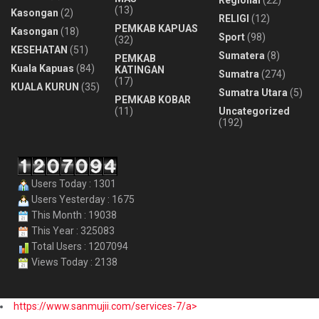
Regional
(22)
(13)
Kasongan
(2)
RELIGI
(12)
PEMKAB KAPUAS
Kasongan
(18)
Sport
(98)
(32)
KESEHATAN
(51)
Sumatera
(8)
PEMKAB
Kuala Kapuas
(84)
KATINGAN
Sumatra
(274)
(17)
KUALA KURUN
(35)
Sumatra Utara
(5)
PEMKAB KOBAR
(11)
Uncategorized
(192)
Users Today : 1301
Users Yesterday : 1675
This Month : 19038
This Year : 325083
Total Users : 1207094
Views Today : 2138
https://www.sanmujii.com/services-7/a>