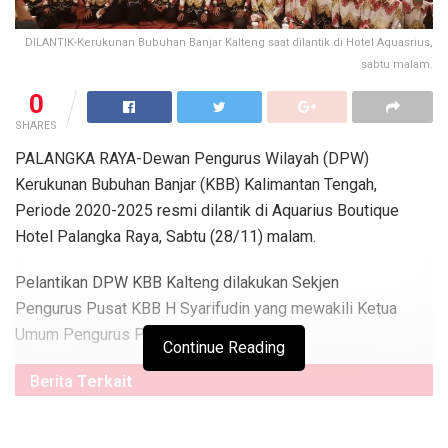
DILANTIK-Kerukunan Bubuhan Banjar Kalteng saat dilantik di Hotel Aquasrius,
sabtu malam.
0
SHARES
PALANGKA RAYA-Dewan Pengurus Wilayah (DPW)
Kerukunan Bubuhan Banjar (KBB) Kalimantan Tengah,
Periode 2020-2025 resmi dilantik di Aquarius Boutique
Hotel Palangka Raya, Sabtu (28/11) malam.
Pelantikan DPW KBB Kalteng dilakukan Sekjen
Pengurus Pusat KBB H Syarifudin yang mewakili Ketua
Umum Pengurus Pusat KBB Rudi Arifin.
Continue Reading
Berita
Terkait
Televisi Lokal se-Indonesia Sepakat Pilih Direktur