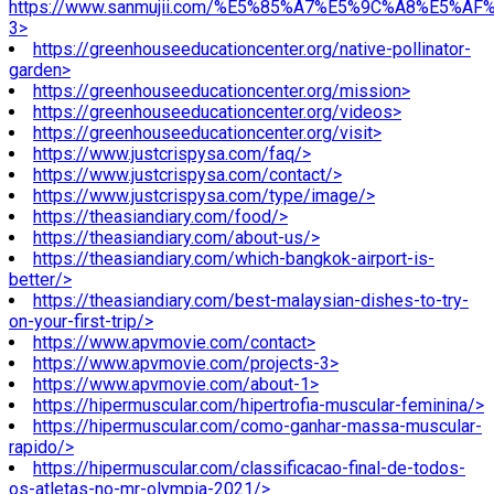
https://www.sanmujii.com/%E5%85%A7%E5%9C%A8%E5%A
3>
https://greenhouseeducationcenter.org/native-pollinator-
garden>
https://greenhouseeducationcenter.org/mission>
https://greenhouseeducationcenter.org/videos>
https://greenhouseeducationcenter.org/visit>
https://www.justcrispysa.com/faq/>
https://www.justcrispysa.com/contact/>
https://www.justcrispysa.com/type/image/>
https://theasiandiary.com/food/>
https://theasiandiary.com/about-us/>
https://theasiandiary.com/which-bangkok-airport-is-
better/>
https://theasiandiary.com/best-malaysian-dishes-to-try-
on-your-first-trip/>
https://www.apvmovie.com/contact>
https://www.apvmovie.com/projects-3>
https://www.apvmovie.com/about-1>
https://hipermuscular.com/hipertrofia-muscular-feminina/>
https://hipermuscular.com/como-ganhar-massa-muscular-
rapido/>
https://hipermuscular.com/classificacao-final-de-todos-
os-atletas-no-mr-olympia-2021/>