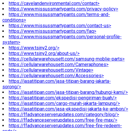
https://cavelandenvironmental.com/contact>
https://www.missussmartypants.com/privacy-policy>
https://www.missussmartypants.com/terms-and-
conditions>
https://www.missussmartypants.com/contact-us>
https://www.missussmartypants.com/faq>
https://www.missussmartypants.com/personal-profile-
system>
https://www.tsiny2.org/>
https://www.tsiny2.org/about-us/>
https://cellularwarehousett.com/samsung-moblie-parts>
https://cellularwarehousett.com/Cameraphones>
https://cellularwarehousett.com/Vintage>
https://cellularwarehousett.com/Accessories>
https://jasatitipan.com/jasa-titipan-barang-jakarta-
sorong/>
https://jasatitipan.com/jasa-titipan-barang/hubungi-kami/>
https://jasatitipan.com/ekspedisi-pengiriman-buah/>
https://jasatitipan.com/cargo-murah-jakarta-lampung/>
https://jasatitipan.com/jasa-ekspedisi-jakarta-ke-ambon/>
https://ffadvanceserverupdates.com/category/blog/>
https://ffadvanceserverupdates.com/free-fire-max/>
https://ffadvanceserverupdates.com/free-fire-redeem-