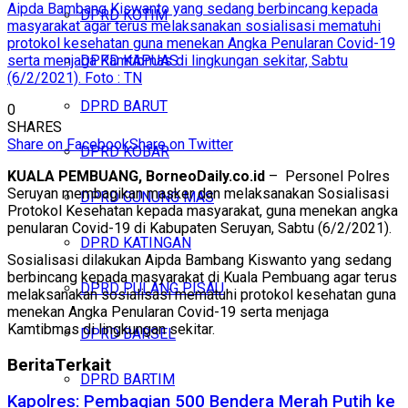
Aipda Bambang Kiswanto yang sedang berbincang kepada
DPRD KOTIM
masyarakat agar terus melaksanakan sosialisasi mematuhi
protokol kesehatan guna menekan Angka Penularan Covid-19
serta menjaga Kamtibmas di lingkungan sekitar, Sabtu
DPRD KAPUAS
(6/2/2021). Foto : TN
DPRD BARUT
0
SHARES
Share on Facebook
Share on Twitter
DPRD KOBAR
KUALA PEMBUANG, BorneoDaily.co.id
– Personel Polres
Seruyan membagikan masker dan melaksanakan Sosialisasi
DPRD GUNUNG MAS
Protokol Kesehatan kepada masyarakat, guna menekan angka
penularan Covid-19 di Kabupaten Seruyan, Sabtu (6/2/2021).
DPRD KATINGAN
Sosialisasi dilakukan Aipda Bambang Kiswanto yang sedang
berbincang kepada masyarakat di Kuala Pembuang agar terus
DPRD PULANG PISAU
melaksanakan sosialisasi mematuhi protokol kesehatan guna
menekan Angka Penularan Covid-19 serta menjaga
Kamtibmas di lingkungan sekitar.
DPRD BARSEL
Berita
Terkait
DPRD BARTIM
Kapolres: Pembagian 500 Bendera Merah Putih ke