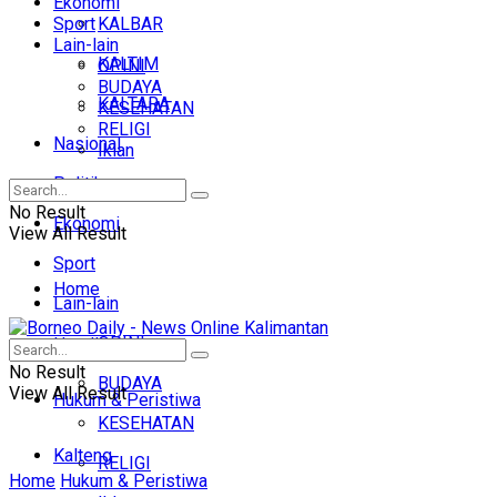
Ekonomi
Sport
KALBAR
Lain-lain
KALTIM
OPINI
BUDAYA
KALTARA
KESEHATAN
RELIGI
Nasional
Iklan
Politik
No Result
Ekonomi
View All Result
Sport
Home
Lain-lain
OPINI
Headline
No Result
BUDAYA
View All Result
Hukum & Peristiwa
KESEHATAN
Kalteng
RELIGI
Home
Hukum & Peristiwa