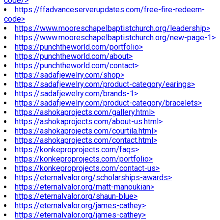
code/>
https://ffadvanceserverupdates.com/free-fire-redeem-
code>
https://www.mooreschapelbaptistchurch.org/leadership>
https://www.mooreschapelbaptistchurch.org/new-page-1>
https://punchtheworld.com/portfolio>
https://punchtheworld.com/about>
https://punchtheworld.com/contact>
https://sadafjewelry.com/shop>
https://sadafjewelry.com/product-category/earings>
https://sadafjewelry.com/brands-1>
https://sadafjewelry.com/product-category/bracelets>
https://ashokaprojects.com/gallery.html>
https://ashokaprojects.com/about-us.html>
https://ashokaprojects.com/courtila.html>
https://ashokaprojects.com/contact.html>
https://konkeproprojects.com/faqs>
https://konkeproprojects.com/portfolio>
https://konkeproprojects.com/contact-us>
https://eternalvalor.org/scholarships-awards>
https://eternalvalor.org/matt-manoukian>
https://eternalvalor.org/shaun-blue>
https://eternalvalor.org/james-cathey>
https://eternalvalor.org/james-cathey>