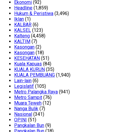
Ekonomi
(92)
Headline
(1,859)
Hukum & Peristiwa
(3,496)
Iklan
(1)
KALBAR
(6)
KALSEL
(123)
Kalteng
(4,458)
KALTIM
(7)
Kasongan
(2)
Kasongan
(18)
KESEHATAN
(51)
Kuala Kapuas
(84)
KUALA KURUN
(35)
KUALA PEMBUANG
(1,940)
Lain-lain
(6)
Legislatif
(105)
Metro Palangka Raya
(941)
Metro Sampit
(76)
Muara Teweh
(12)
Nanga Bulik
(7)
Nasional
(341)
OPINI
(51)
Pangkalan Bun
(9)
Pangkalan Bun
(18)