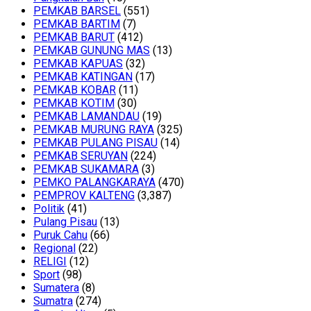
PEMKAB BARSEL
(551)
PEMKAB BARTIM
(7)
PEMKAB BARUT
(412)
PEMKAB GUNUNG MAS
(13)
PEMKAB KAPUAS
(32)
PEMKAB KATINGAN
(17)
PEMKAB KOBAR
(11)
PEMKAB KOTIM
(30)
PEMKAB LAMANDAU
(19)
PEMKAB MURUNG RAYA
(325)
PEMKAB PULANG PISAU
(14)
PEMKAB SERUYAN
(224)
PEMKAB SUKAMARA
(3)
PEMKO PALANGKARAYA
(470)
PEMPROV KALTENG
(3,387)
Politik
(41)
Pulang Pisau
(13)
Puruk Cahu
(66)
Regional
(22)
RELIGI
(12)
Sport
(98)
Sumatera
(8)
Sumatra
(274)