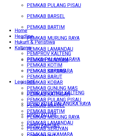
PEMKAB PULANG PISAU
PEMKAB BARSEL
PEMKAB BARTIM
Home
Headline
PEMKAB MURUNG RAYA
Hukum & Peristiwa
Kalteng
PEMKAB LAMANDAU
PEMPROV KALTENG
PEMKO PALANGKARAYA
PEMKAB SERUYAN
PEMKAB KOTIM
PEMKAB SUKAMARA
PEMKAB KAPUAS
PEMKAB BARUT
Legislatif
PEMKAB KOBAR
PEMKAB GUNUNG MAS
DPRD PROVINSI KALTENG
PEMKAB KATINGAN
PEMKAB PULANG PISAU
DPRD KOTA PALANGKA RAYA
PEMKAB BARSEL
PEMKAB BARTIM
DPRD KOTIM
PEMKAB MURUNG RAYA
PEMKAB LAMANDAU
DPRD KAPUAS
PEMKAB SERUYAN
PEMKAB SUKAMARA