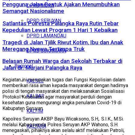
Pengguna Jalan Bentuk Ajakan Menumbuhkan
DPRD MURA
Semangat Nasionalisme
DPRD SERUYAN
Satlantas Polresta Palangka Raya Rutin Tebar
Kepedulian Lewat Program 1 Hari 1 Kebaikan
DPRD LAMANDAU
Tragedi di Jalan Tjilik Riwut Kotim, Ibu dan Anak
Meregang Nyawa Tertimpa Truk
DPRD SUKAMARA
Belasan Rumah Warga dan Sekolah Terbakar di
Regional
Jalan dr. Murjani Palangka Raya
Kegiatan ini merupakan tugas dan Fungsi Kepolisian dalam
KALSEL
memberikan rasa aman kepada masyarakat dengan hadirnya
polisi di tengah masyarakat dan melaksanakan Sosialisasi
KALBAR
Protokol Kesehatan agar masyarakat perduli dengan
kesehatan guna mengurangi angka penularan Covid-19 di
Kabupaten Seruyan.
KALTIM
Kapolres Seruyan AKBP Bayu Wicaksono, S.H,. S.I.K., M.Si.
melalui Kabagsumda Polres Seruyan AKP Wahono, S.H.
KALTARA
menegaskan, pihaknya akan selalu aktif melakukan Patroli,