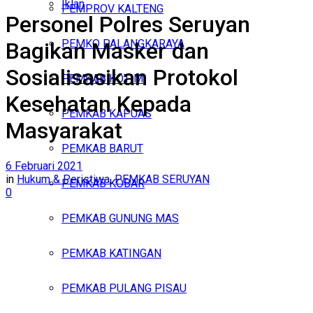
Iklan
PEMPROV KALTENG
Personel Polres Seruyan
Kamis, Agustus 6, 2026
PEMKO PALANGKARAYA
Bagikan Masker dan
Sosialisasikan Protokol
PEMKAB KOTIM
Kesehatan Kepada
PEMKAB KAPUAS
Masyarakat
PEMKAB BARUT
6 Februari 2021
in
Hukum & Peristiwa
,
PEMKAB SERUYAN
PEMKAB KOBAR
0
PEMKAB GUNUNG MAS
PEMKAB KATINGAN
PEMKAB PULANG PISAU