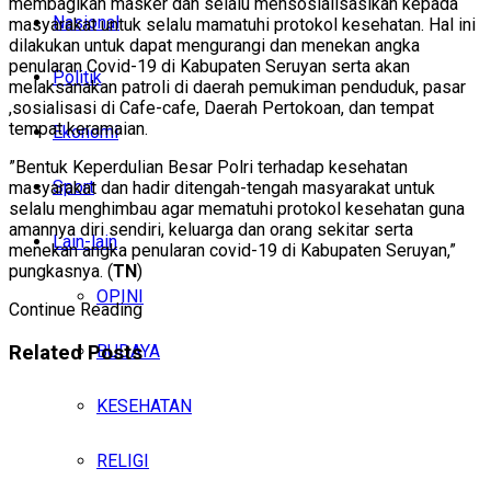
membagikan masker dan selalu mensosialisasikan kepada
Nasional
masyarakat untuk selalu mamatuhi protokol kesehatan. Hal ini
dilakukan untuk dapat mengurangi dan menekan angka
penularan Covid-19 di Kabupaten Seruyan serta akan
Politik
melaksanakan patroli di daerah pemukiman penduduk, pasar
,sosialisasi di Cafe-cafe, Daerah Pertokoan, dan tempat
tempat keramaian.
Ekonomi
”Bentuk Keperdulian Besar Polri terhadap kesehatan
Sport
masyarakat dan hadir ditengah-tengah masyarakat untuk
selalu menghimbau agar mematuhi protokol kesehatan guna
amannya diri sendiri, keluarga dan orang sekitar serta
Lain-lain
menekan angka penularan covid-19 di Kabupaten Seruyan,”
pungkasnya. (
TN
)
OPINI
Continue Reading
Related
Posts
BUDAYA
KESEHATAN
RELIGI