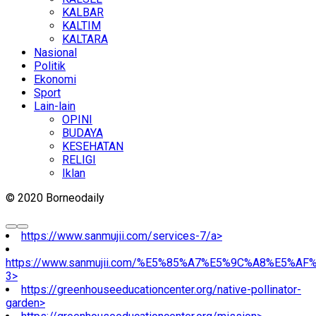
KALBAR
KALTIM
KALTARA
Nasional
Politik
Ekonomi
Sport
Lain-lain
OPINI
BUDAYA
KESEHATAN
RELIGI
Iklan
© 2020 Borneodaily
https://www.sanmujii.com/services-7/a>
https://www.sanmujii.com/%E5%85%A7%E5%9C%A8%E5%A
3>
https://greenhouseeducationcenter.org/native-pollinator-
garden>