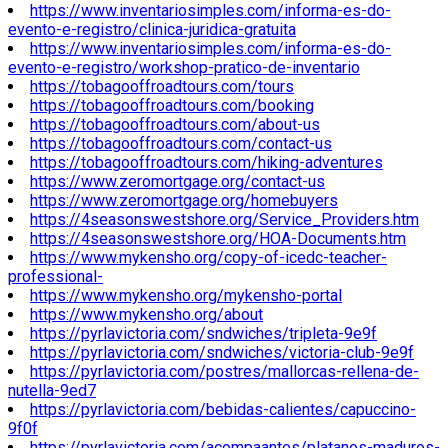
https://www.inventariosimples.com/informa-es-do-
evento-e-registro/clinica-juridica-gratuita
https://www.inventariosimples.com/informa-es-do-
evento-e-registro/workshop-pratico-de-inventario
https://tobagooffroadtours.com/tours
https://tobagooffroadtours.com/booking
https://tobagooffroadtours.com/about-us
https://tobagooffroadtours.com/contact-us
https://tobagooffroadtours.com/hiking-adventures
https://www.zeromortgage.org/contact-us
https://www.zeromortgage.org/homebuyers
https://4seasonswestshore.org/Service_Providers.htm
https://4seasonswestshore.org/HOA-Documents.htm
https://www.mykensho.org/copy-of-icedc-teacher-
professional-
https://www.mykensho.org/mykensho-portal
https://www.mykensho.org/about
https://pyrlavictoria.com/sndwiches/tripleta-9e9f
https://pyrlavictoria.com/sndwiches/victoria-club-9e9f
https://pyrlavictoria.com/postres/mallorcas-rellena-de-
nutella-9ed7
https://pyrlavictoria.com/bebidas-calientes/capuccino-
9f0f
https://pyrlavictoria.com/acompaantes/platanos-maduros-