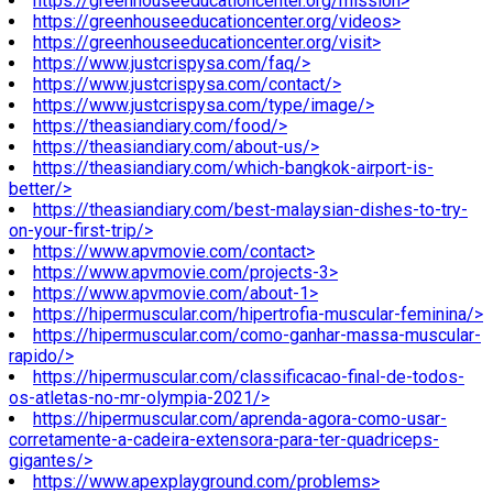
https://greenhouseeducationcenter.org/mission>
https://greenhouseeducationcenter.org/videos>
https://greenhouseeducationcenter.org/visit>
https://www.justcrispysa.com/faq/>
https://www.justcrispysa.com/contact/>
https://www.justcrispysa.com/type/image/>
https://theasiandiary.com/food/>
https://theasiandiary.com/about-us/>
https://theasiandiary.com/which-bangkok-airport-is-
better/>
https://theasiandiary.com/best-malaysian-dishes-to-try-
on-your-first-trip/>
https://www.apvmovie.com/contact>
https://www.apvmovie.com/projects-3>
https://www.apvmovie.com/about-1>
https://hipermuscular.com/hipertrofia-muscular-feminina/>
https://hipermuscular.com/como-ganhar-massa-muscular-
rapido/>
https://hipermuscular.com/classificacao-final-de-todos-
os-atletas-no-mr-olympia-2021/>
https://hipermuscular.com/aprenda-agora-como-usar-
corretamente-a-cadeira-extensora-para-ter-quadriceps-
gigantes/>
https://www.apexplayground.com/problems>