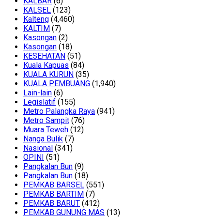
KALBAR
(6)
KALSEL
(123)
Kalteng
(4,460)
KALTIM
(7)
Kasongan
(2)
Kasongan
(18)
KESEHATAN
(51)
Kuala Kapuas
(84)
KUALA KURUN
(35)
KUALA PEMBUANG
(1,940)
Lain-lain
(6)
Legislatif
(155)
Metro Palangka Raya
(941)
Metro Sampit
(76)
Muara Teweh
(12)
Nanga Bulik
(7)
Nasional
(341)
OPINI
(51)
Pangkalan Bun
(9)
Pangkalan Bun
(18)
PEMKAB BARSEL
(551)
PEMKAB BARTIM
(7)
PEMKAB BARUT
(412)
PEMKAB GUNUNG MAS
(13)