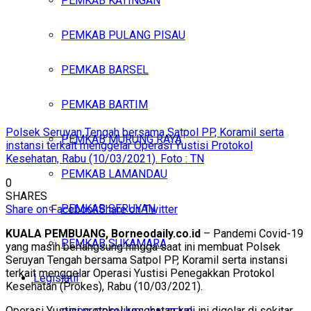
PEMKAB KATINGAN
PEMKAB PULANG PISAU
PEMKAB BARSEL
PEMKAB BARTIM
Polsek Seruyan Tengah bersama Satpol PP, Koramil serta
PEMKAB MURUNG RAYA
instansi terkait menggelar Operasi Yustisi Protokol
Kesehatan, Rabu (10/03/2021). Foto : TN
PEMKAB LAMANDAU
0
SHARES
PEMKAB SERUYAN
Share on Facebook
Share on Twitter
KUALA PEMBUANG, Borneodaily.co.id
– Pandemi Covid-19
PEMKAB SUKAMARA
yang masih berlangsung hingga saat ini membuat Polsek
Seruyan Tengah bersama Satpol PP, Koramil serta instansi
terkait menggelar Operasi Yustisi Penegakkan Protokol
Legislatif
Kesehatan (Prokes), Rabu (10/03/2021).
Operasi Yustisi protokol kesehatan kali ini digelar di sekitar