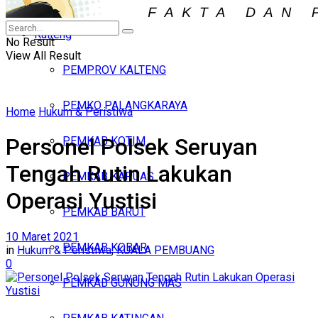
Iklan
Kalteng
Minggu, Agustus 9, 2026
No Result
View All Result
PEMPROV KALTENG
PEMKO PALANGKARAYA
Home
Hukum & Peristiwa
Personel Polsek Seruyan
PEMKAB KOTIM
Tengah Rutin Lakukan
PEMKAB KAPUAS
Operasi Yustisi
PEMKAB BARUT
10 Maret 2021
PEMKAB KOBAR
in
Hukum & Peristiwa
,
KUALA PEMBUANG
0
PEMKAB GUNUNG MAS