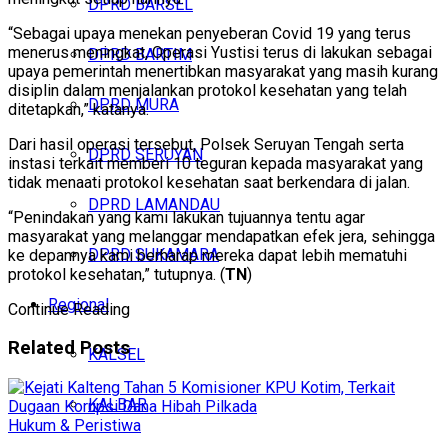
DPRD BARSEL
“Sebagai upaya menekan penyeberan Covid 19 yang terus
menerus meningkat, Operasi Yustisi terus di lakukan sebagai
DPRD BARTIM
upaya pemerintah menertibkan masyarakat yang masih kurang
disiplin dalam menjalankan protokol kesehatan yang telah
DPRD MURA
ditetapkan,” katanya.
Dari hasil operasi tersebut, Polsek Seruyan Tengah serta
DPRD SERUYAN
instasi terkait memberi 10 teguran kepada masyarakat yang
tidak menaati protokol kesehatan saat berkendara di jalan.
DPRD LAMANDAU
“Penindakan yang kami lakukan tujuannya tentu agar
masyarakat yang melanggar mendapatkan efek jera, sehingga
DPRD SUKAMARA
ke depannya kami berharap mereka dapat lebih mematuhi
protokol kesehatan,” tutupnya. (
TN
)
Regional
Continue Reading
Related
Posts
KALSEL
KALBAR
Hukum & Peristiwa