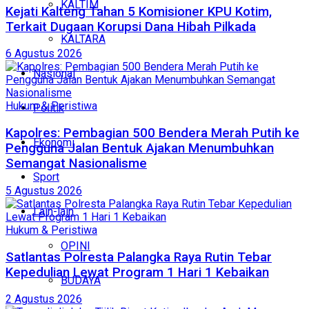
KALTIM
Kejati Kalteng Tahan 5 Komisioner KPU Kotim,
Terkait Dugaan Korupsi Dana Hibah Pilkada
KALTARA
6 Agustus 2026
Nasional
Hukum & Peristiwa
Politik
Kapolres: Pembagian 500 Bendera Merah Putih ke
Ekonomi
Pengguna Jalan Bentuk Ajakan Menumbuhkan
Semangat Nasionalisme
Sport
5 Agustus 2026
Lain-lain
Hukum & Peristiwa
OPINI
Satlantas Polresta Palangka Raya Rutin Tebar
Kepedulian Lewat Program 1 Hari 1 Kebaikan
BUDAYA
2 Agustus 2026