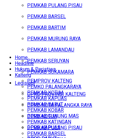
PEMKAB PULANG PISAU
PEMKAB BARSEL
PEMKAB BARTIM
PEMKAB MURUNG RAYA
PEMKAB LAMANDAU
Home
PEMKAB SERUYAN
Headline
Hukum & Peristiwa
PEMKAB SUKAMARA
Kalteng
PEMPROV KALTENG
Legislatif
PEMKO PALANGKARAYA
PEMKAB KOTIM
DPRD PROVINSI KALTENG
PEMKAB KAPUAS
PEMKAB BARUT
DPRD KOTA PALANGKA RAYA
PEMKAB KOBAR
PEMKAB GUNUNG MAS
DPRD KOTIM
PEMKAB KATINGAN
DPRD KAPUAS
PEMKAB PULANG PISAU
PEMKAB BARSEL