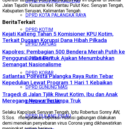
DPRD PROVINSI KALTENG
Jalan Tajudin Kusuma Kel. Rantau Pulut Kec. Seruyan Tengah,
Kabupaten Seruyan, Kalimantan Tengah.
DPRD KOTA PALANGKA RAYA
Berita
Terkait
DPRD KOTIM
Kejati Kalteng Tahan 5 Komisioner KPU Kotim,
Terkait Dugaan Korupsi Dana Hibah Pilkada
DPRD KAPUAS
Kapolres: Pembagian 500 Bendera Merah Putih ke
Pengguna Jalan Bentuk Ajakan Menumbuhkan
DPRD BARUT
Semangat Nasionalisme
DPRD KOBAR
Satlantas Polresta Palangka Raya Rutin Tebar
Kepedulian Lewat Program 1 Hari 1 Kebaikan
DPRD GUNUNG MAS
Tragedi di Jalan Tjilik Riwut Kotim, Ibu dan Anak
Meregang Nyawa Tertimpa Truk
DPRD KATINGAN
Selaku Kapolsek Seruyan Tengah, Iptu Robertus Sonny AW,
DPRD PULANG PISAU
S.Sos. mengatakan, Operasi Yustisi gabungan dilakukan
demi menekan penyebaran virus Corona yang dikhawatirkan
meningkat setiap harinya.