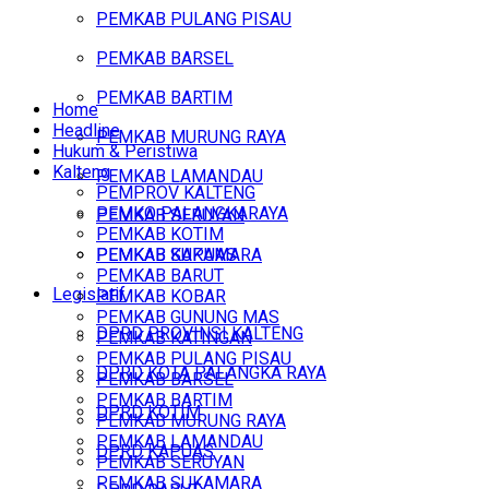
PEMKAB PULANG PISAU
PEMKAB BARSEL
PEMKAB BARTIM
Home
Headline
PEMKAB MURUNG RAYA
Hukum & Peristiwa
Kalteng
PEMKAB LAMANDAU
PEMPROV KALTENG
PEMKO PALANGKARAYA
PEMKAB SERUYAN
PEMKAB KOTIM
PEMKAB SUKAMARA
PEMKAB KAPUAS
PEMKAB BARUT
Legislatif
PEMKAB KOBAR
PEMKAB GUNUNG MAS
DPRD PROVINSI KALTENG
PEMKAB KATINGAN
PEMKAB PULANG PISAU
DPRD KOTA PALANGKA RAYA
PEMKAB BARSEL
PEMKAB BARTIM
DPRD KOTIM
PEMKAB MURUNG RAYA
PEMKAB LAMANDAU
DPRD KAPUAS
PEMKAB SERUYAN
PEMKAB SUKAMARA