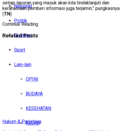
setiap laporan yang masuk akan kita tindaklanjuti dan
Nasional
kerahasiaan pemberi informasi juga terjamin,” pungkasnya.
(
TN
)
Politik
Continue Reading
Related
Posts
Ekonomi
Sport
Lain-lain
OPINI
BUDAYA
KESEHATAN
Hukum & Peristiwa
RELIGI