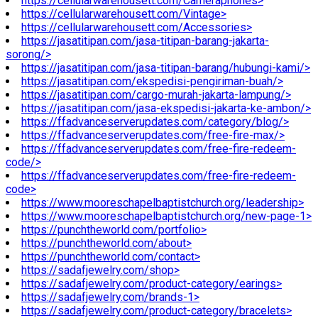
https://cellularwarehousett.com/Cameraphones>
https://cellularwarehousett.com/Vintage>
https://cellularwarehousett.com/Accessories>
https://jasatitipan.com/jasa-titipan-barang-jakarta-
sorong/>
https://jasatitipan.com/jasa-titipan-barang/hubungi-kami/>
https://jasatitipan.com/ekspedisi-pengiriman-buah/>
https://jasatitipan.com/cargo-murah-jakarta-lampung/>
https://jasatitipan.com/jasa-ekspedisi-jakarta-ke-ambon/>
https://ffadvanceserverupdates.com/category/blog/>
https://ffadvanceserverupdates.com/free-fire-max/>
https://ffadvanceserverupdates.com/free-fire-redeem-
code/>
https://ffadvanceserverupdates.com/free-fire-redeem-
code>
https://www.mooreschapelbaptistchurch.org/leadership>
https://www.mooreschapelbaptistchurch.org/new-page-1>
https://punchtheworld.com/portfolio>
https://punchtheworld.com/about>
https://punchtheworld.com/contact>
https://sadafjewelry.com/shop>
https://sadafjewelry.com/product-category/earings>
https://sadafjewelry.com/brands-1>
https://sadafjewelry.com/product-category/bracelets>