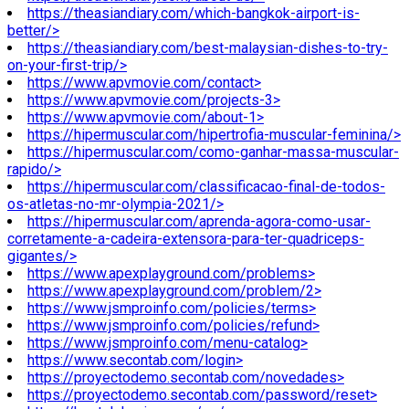
https://theasiandiary.com/which-bangkok-airport-is-
better/>
https://theasiandiary.com/best-malaysian-dishes-to-try-
on-your-first-trip/>
https://www.apvmovie.com/contact>
https://www.apvmovie.com/projects-3>
https://www.apvmovie.com/about-1>
https://hipermuscular.com/hipertrofia-muscular-feminina/>
https://hipermuscular.com/como-ganhar-massa-muscular-
rapido/>
https://hipermuscular.com/classificacao-final-de-todos-
os-atletas-no-mr-olympia-2021/>
https://hipermuscular.com/aprenda-agora-como-usar-
corretamente-a-cadeira-extensora-para-ter-quadriceps-
gigantes/>
https://www.apexplayground.com/problems>
https://www.apexplayground.com/problem/2>
https://www.jsmproinfo.com/policies/terms>
https://www.jsmproinfo.com/policies/refund>
https://www.jsmproinfo.com/menu-catalog>
https://www.secontab.com/login>
https://proyectodemo.secontab.com/novedades>
https://proyectodemo.secontab.com/password/reset>