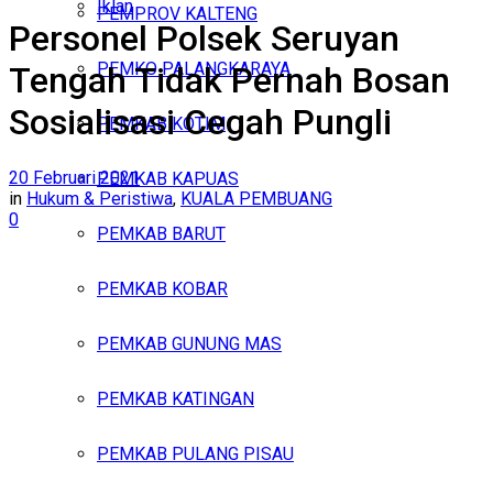
Iklan
PEMPROV KALTENG
Personel Polsek Seruyan
Sabtu, Agustus 8, 2026
PEMKO PALANGKARAYA
Tengah Tidak Pernah Bosan
Sosialisasi Cegah Pungli
PEMKAB KOTIM
20 Februari 2021
PEMKAB KAPUAS
in
Hukum & Peristiwa
,
KUALA PEMBUANG
0
PEMKAB BARUT
PEMKAB KOBAR
PEMKAB GUNUNG MAS
PEMKAB KATINGAN
PEMKAB PULANG PISAU