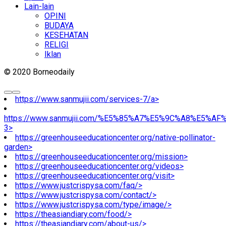
Lain-lain
OPINI
BUDAYA
KESEHATAN
RELIGI
Iklan
© 2020 Borneodaily
https://www.sanmujii.com/services-7/a>
https://www.sanmujii.com/%E5%85%A7%E5%9C%A8%E5%A
3>
https://greenhouseeducationcenter.org/native-pollinator-
garden>
https://greenhouseeducationcenter.org/mission>
https://greenhouseeducationcenter.org/videos>
https://greenhouseeducationcenter.org/visit>
https://www.justcrispysa.com/faq/>
https://www.justcrispysa.com/contact/>
https://www.justcrispysa.com/type/image/>
https://theasiandiary.com/food/>
https://theasiandiary.com/about-us/>