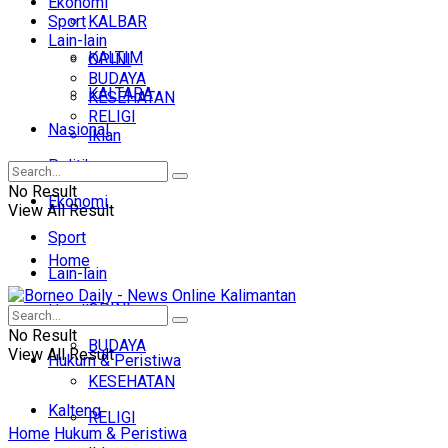
Ekonomi
Sport
KALBAR
Lain-lain
KALTIM
OPINI
BUDAYA
KALTARA
KESEHATAN
RELIGI
Nasional
Iklan
Politik
No Result
Ekonomi
View All Result
Sport
Home
Lain-lain
OPINI
Headline
No Result
BUDAYA
View All Result
Hukum & Peristiwa
KESEHATAN
Kalteng
RELIGI
Home
Hukum & Peristiwa