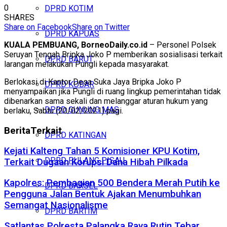
0
DPRD KOTIM
SHARES
Share on Facebook
Share on Twitter
DPRD KAPUAS
KUALA PEMBUANG, BorneoDaily.co.id
– Personel Polsek
Seruyan Tengah Bripka Joko P memberikan sosialisasi terkait
DPRD BARUT
larangan melakukan Pungli kepada masyarakat.
Berlokasi di Kantor Desa Suka Jaya Bripka Joko P
DPRD KOBAR
menyampaikan jika Pungli di ruang lingkup pemerintahan tidak
dibenarkan sama sekali dan melanggar aturan hukum yang
DPRD GUNUNG MAS
berlaku, Sabtu (20/02/2021) pagi.
Berita
Terkait
DPRD KATINGAN
Kejati Kalteng Tahan 5 Komisioner KPU Kotim,
DPRD PULANG PISAU
Terkait Dugaan Korupsi Dana Hibah Pilkada
Kapolres: Pembagian 500 Bendera Merah Putih ke
DPRD BARSEL
Pengguna Jalan Bentuk Ajakan Menumbuhkan
Semangat Nasionalisme
DPRD BARTIM
Satlantas Polresta Palangka Raya Rutin Tebar