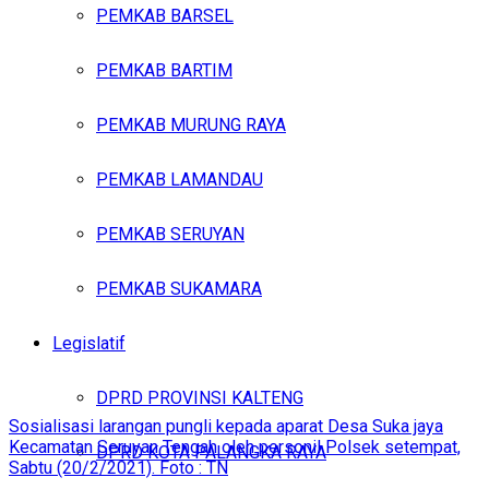
PEMKAB BARSEL
PEMKAB BARTIM
PEMKAB MURUNG RAYA
PEMKAB LAMANDAU
PEMKAB SERUYAN
PEMKAB SUKAMARA
Legislatif
DPRD PROVINSI KALTENG
Sosialisasi larangan pungli kepada aparat Desa Suka jaya
Kecamatan Seruyan Tengah oleh personil Polsek setempat,
DPRD KOTA PALANGKA RAYA
Sabtu (20/2/2021). Foto : TN