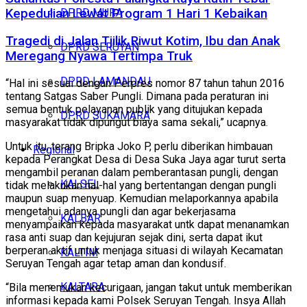
Kepedulian Lewat Program 1 Hari 1 Kebaikan
DPRD MURA
Tragedi di Jalan Tjilik Riwut Kotim, Ibu dan Anak
DPRD SERUYAN
Meregang Nyawa Tertimpa Truk
DPRD LAMANDAU
“Hal ini sesuai dengan Perpres nomor 87 tahun tahun 2016
tentang Satgas Saber Pungli. Dimana pada peraturan ini
semua bentuk pelayanan publik yang ditujukan kepada
DPRD SUKAMARA
masyarakat tidak dipungut biaya sama sekali,” ucapnya.
Untuk itu, terang Bripka Joko P, perlu diberikan himbauan
Regional
kepada Perangkat Desa di Desa Suka Jaya agar turut serta
mengambil peranan dalam pemberantasan pungli, dengan
KALSEL
tidak melakukan hal-hal yang bertentangan dengan pungli
maupun suap menyuap. Kemudian melaporkannya apabila
mengetahui adanya pungli dan agar bekerjasama
KALBAR
menyampaikan kepada masyarakat untk dapat menanamkan
rasa anti suap dan kejujuran sejak dini, serta dapat ikut
berperan aktif untuk menjaga situasi di wilayah Kecamatan
KALTIM
Seruyan Tengah agar tetap aman dan kondusif.
KALTARA
“Bila menemukan kecurigaan, jangan takut untuk memberikan
informasi kepada kami Polsek Seruyan Tengah. Insya Allah