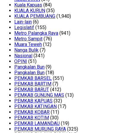
Kuala Kapuas
(84)
KUALA KURUN
(35)
KUALA PEMBUANG
(1,940)
Lain-lain
(6)
Legislatif
(155)
Metro Palangka Raya
(941)
Metro Sampit
(76)
Muara Teweh
(12)
Nanga Bulik
(7)
Nasional
(341)
OPINI
(51)
Pangkalan Bun
(9)
Pangkalan Bun
(18)
PEMKAB BARSEL
(551)
PEMKAB BARTIM
(7)
PEMKAB BARUT
(412)
PEMKAB GUNUNG MAS
(13)
PEMKAB KAPUAS
(32)
PEMKAB KATINGAN
(17)
PEMKAB KOBAR
(11)
PEMKAB KOTIM
(30)
PEMKAB LAMANDAU
(19)
PEMKAB MURUNG RAYA
(325)