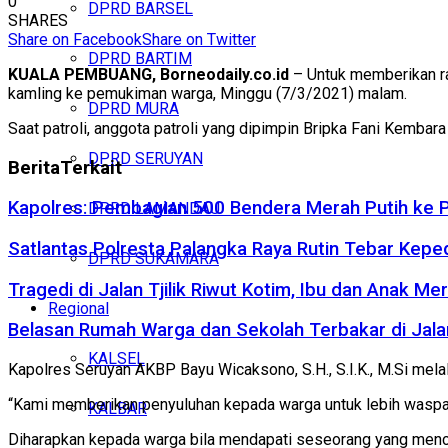
0
DPRD BARSEL
SHARES
Share on Facebook
Share on Twitter
DPRD BARTIM
KUALA PEMBUANG, Borneodaily.co.id
– Untuk memberikan ra
kamling ke pemukiman warga, Minggu (7/3/2021) malam.
DPRD MURA
Saat patroli, anggota patroli yang dipimpin Bripka Fani Kemb
DPRD SERUYAN
Berita
Terkait
Kapolres: Pembagian 500 Bendera Merah Putih ke
DPRD LAMANDAU
Satlantas Polresta Palangka Raya Rutin Tebar Kepe
DPRD SUKAMARA
Tragedi di Jalan Tjilik Riwut Kotim, Ibu dan Anak 
Regional
Belasan Rumah Warga dan Sekolah Terbakar di Jalan
KALSEL
Kapolres Seruyan AKBP Bayu Wicaksono, S.H., S.I.K., M.Si mela
“Kami memberikan penyuluhan kepada warga untuk lebih waspada
KALBAR
Diharapkan kepada warga bila mendapati seseorang yang mencu