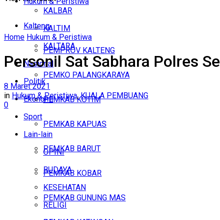
Hukum & Peristiwa
KALBAR
Kalteng
KALTIM
Home
Hukum & Peristiwa
KALTARA
PEMPROV KALTENG
Personil Sat Sabhara Polres S
Nasional
PEMKO PALANGKARAYA
Politik
8 Maret 2021
in
Hukum & Peristiwa
,
KUALA PEMBUANG
Ekonomi
PEMKAB KOTIM
0
Sport
PEMKAB KAPUAS
Lain-lain
PEMKAB BARUT
OPINI
BUDAYA
PEMKAB KOBAR
KESEHATAN
PEMKAB GUNUNG MAS
RELIGI