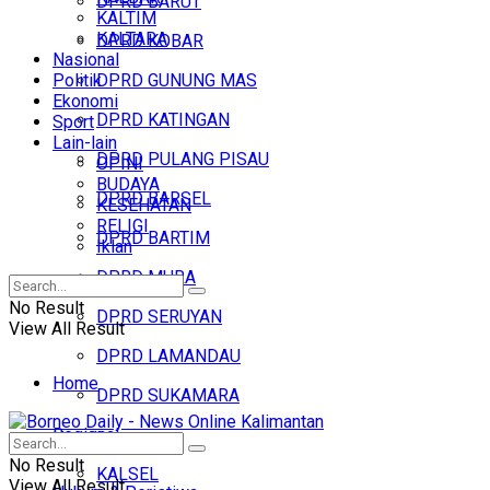
DPRD BARUT
KALTIM
KALTARA
DPRD KOBAR
Nasional
Politik
DPRD GUNUNG MAS
Ekonomi
DPRD KATINGAN
Sport
Lain-lain
DPRD PULANG PISAU
OPINI
BUDAYA
DPRD BARSEL
KESEHATAN
RELIGI
DPRD BARTIM
Iklan
DPRD MURA
No Result
DPRD SERUYAN
View All Result
DPRD LAMANDAU
Home
DPRD SUKAMARA
Regional
Headline
No Result
KALSEL
View All Result