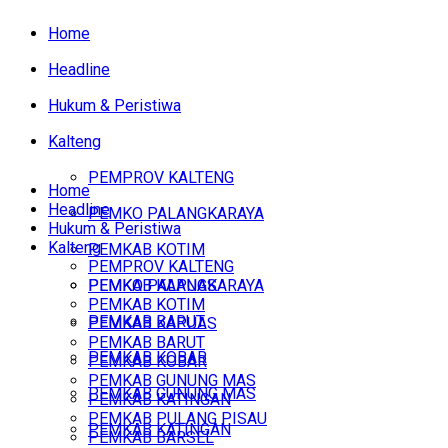
Home
Headline
Hukum & Peristiwa
Kalteng
PEMPROV KALTENG
Home
Headline
PEMKO PALANGKARAYA
Hukum & Peristiwa
Kalteng
PEMKAB KOTIM
PEMPROV KALTENG
PEMKAB KAPUAS
PEMKO PALANGKARAYA
PEMKAB KOTIM
PEMKAB BARUT
PEMKAB KAPUAS
PEMKAB BARUT
PEMKAB KOBAR
PEMKAB KOBAR
PEMKAB GUNUNG MAS
PEMKAB GUNUNG MAS
PEMKAB KATINGAN
PEMKAB PULANG PISAU
PEMKAB KATINGAN
PEMKAB BARSEL