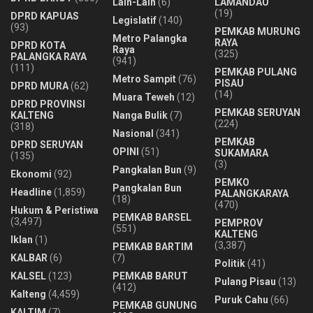
Lain-Lain
(6)
LAMANDAU
(19)
DPRD KAPUAS
Legislatif
(140)
(93)
PEMKAB MURUNG
Metro Palangka
RAYA
DPRD KOTA
Raya
(325)
PALANGKA RAYA
(941)
(111)
PEMKAB PULANG
Metro Sampit
(76)
PISAU
DPRD MURA
(62)
(14)
Muara Teweh
(12)
DPRD PROVINSI
PEMKAB SERUYAN
KALTENG
Nanga Bulik
(7)
(224)
(318)
Nasional
(341)
PEMKAB
DPRD SERUYAN
OPINI
(51)
SUKAMARA
(135)
(3)
Pangkalan Bun
(9)
Ekonomi
(92)
PEMKO
Pangkalan Bun
Headline
(1,859)
PALANGKARAYA
(18)
(470)
Hukum & Peristiwa
PEMKAB BARSEL
(3,497)
PEMPROV
(551)
KALTENG
Iklan
(1)
(3,387)
PEMKAB BARTIM
KALBAR
(6)
(7)
Politik
(41)
KALSEL
(123)
PEMKAB BARUT
Pulang Pisau
(13)
(412)
Kalteng
(4,459)
Puruk Cahu
(66)
PEMKAB GUNUNG
KALTIM
(7)