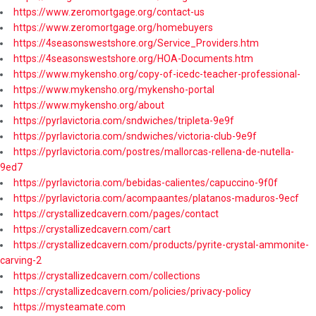
https://www.zeromortgage.org/contact-us
https://www.zeromortgage.org/homebuyers
https://4seasonswestshore.org/Service_Providers.htm
https://4seasonswestshore.org/HOA-Documents.htm
https://www.mykensho.org/copy-of-icedc-teacher-professional-
https://www.mykensho.org/mykensho-portal
https://www.mykensho.org/about
https://pyrlavictoria.com/sndwiches/tripleta-9e9f
https://pyrlavictoria.com/sndwiches/victoria-club-9e9f
https://pyrlavictoria.com/postres/mallorcas-rellena-de-nutella-
9ed7
https://pyrlavictoria.com/bebidas-calientes/capuccino-9f0f
https://pyrlavictoria.com/acompaantes/platanos-maduros-9ecf
https://crystallizedcavern.com/pages/contact
https://crystallizedcavern.com/cart
https://crystallizedcavern.com/products/pyrite-crystal-ammonite-
carving-2
https://crystallizedcavern.com/collections
https://crystallizedcavern.com/policies/privacy-policy
https://mysteamate.com