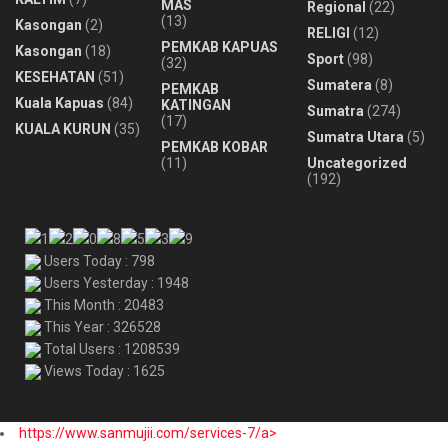
MAS
Regional
(22)
(13)
Kasongan
(2)
RELIGI
(12)
PEMKAB KAPUAS
Kasongan
(18)
Sport
(98)
(32)
KESEHATAN
(51)
Sumatera
(8)
PEMKAB
Kuala Kapuas
(84)
KATINGAN
Sumatra
(274)
(17)
KUALA KURUN
(35)
Sumatra Utara
(5)
PEMKAB KOBAR
(11)
Uncategorized
(192)
Users Today : 798
Users Yesterday : 1948
This Month : 20483
This Year : 326528
Total Users : 1208539
Views Today : 1625
https://www.sanmujii.com/services-7/a>