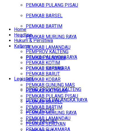
PEMKAB PULANG PISAU
PEMKAB BARSEL
PEMKAB BARTIM
Home
Headline
PEMKAB MURUNG RAYA
Hukum & Peristiwa
Kalteng
PEMKAB LAMANDAU
PEMPROV KALTENG
PEMKO PALANGKARAYA
PEMKAB SERUYAN
PEMKAB KOTIM
PEMKAB SUKAMARA
PEMKAB KAPUAS
PEMKAB BARUT
Legislatif
PEMKAB KOBAR
PEMKAB GUNUNG MAS
DPRD PROVINSI KALTENG
PEMKAB KATINGAN
PEMKAB PULANG PISAU
DPRD KOTA PALANGKA RAYA
PEMKAB BARSEL
PEMKAB BARTIM
DPRD KOTIM
PEMKAB MURUNG RAYA
PEMKAB LAMANDAU
DPRD KAPUAS
PEMKAB SERUYAN
PEMKAB SUKAMARA