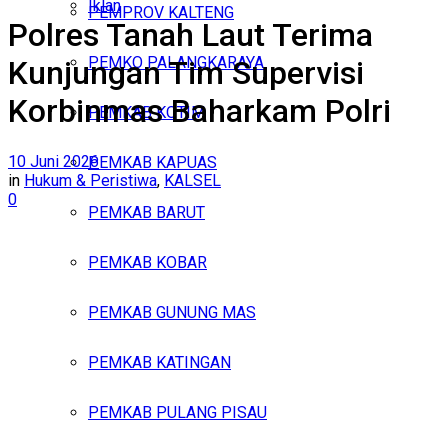
Iklan
PEMPROV KALTENG
Polres Tanah Laut Terima
Jumat, Agustus 7, 2026
PEMKO PALANGKARAYA
Kunjungan Tim Supervisi
Korbinmas Baharkam Polri
PEMKAB KOTIM
10 Juni 2026
PEMKAB KAPUAS
in
Hukum & Peristiwa
,
KALSEL
0
PEMKAB BARUT
PEMKAB KOBAR
PEMKAB GUNUNG MAS
PEMKAB KATINGAN
PEMKAB PULANG PISAU