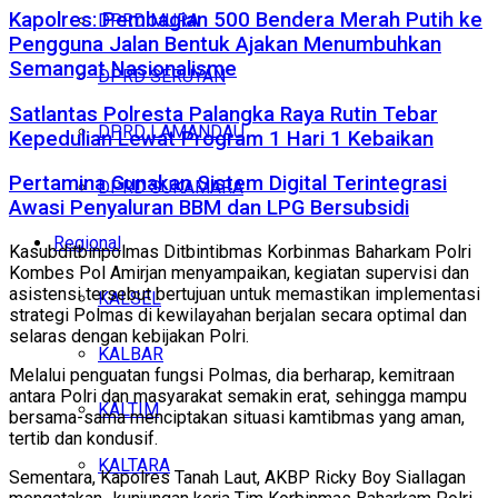
Kapolres: Pembagian 500 Bendera Merah Putih ke
DPRD MURA
Pengguna Jalan Bentuk Ajakan Menumbuhkan
Semangat Nasionalisme
DPRD SERUYAN
Satlantas Polresta Palangka Raya Rutin Tebar
DPRD LAMANDAU
Kepedulian Lewat Program 1 Hari 1 Kebaikan
Pertamina Gunakan Sistem Digital Terintegrasi
DPRD SUKAMARA
Awasi Penyaluran BBM dan LPG Bersubsidi
Regional
Kasubditbinpolmas Ditbintibmas Korbinmas Baharkam Polri
Kombes Pol Amirjan menyampaikan, kegiatan supervisi dan
asistensi tersebut bertujuan untuk memastikan implementasi
KALSEL
strategi Polmas di kewilayahan berjalan secara optimal dan
selaras dengan kebijakan Polri.
KALBAR
Melalui penguatan fungsi Polmas, dia berharap, kemitraan
antara Polri dan masyarakat semakin erat, sehingga mampu
KALTIM
bersama-sama menciptakan situasi kamtibmas yang aman,
tertib dan kondusif.
KALTARA
Sementara, Kapolres Tanah Laut, AKBP Ricky Boy Siallagan