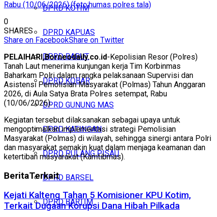
Rabu (10/06/2026).(foto:humas polres tala)
DPRD KOTIM
0
SHARES
DPRD KAPUAS
Share on Facebook
Share on Twitter
DPRD BARUT
PELAIHARI,Borneodaily.co.id
-Kepolisian Resor (Polres)
Tanah Laut menerima kunjungan kerja Tim Korbinmas
Baharkam Polri dalam rangka pelaksanaan Supervisi dan
DPRD KOBAR
Asistensi Pemolisian Masyarakat (Polmas) Tahun Anggaran
2026, di Aula Satya Brata Polres setempat, Rabu
(10/06/2026).
DPRD GUNUNG MAS
Kegiatan tersebut dilaksanakan sebagai upaya untuk
mengoptimalkan implementasi strategi Pemolisian
DPRD KATINGAN
Masyarakat (Polmas) di wilayah, sehingga sinergi antara Polri
dan masyarakat semakin kuat dalam menjaga keamanan dan
DPRD PULANG PISAU
ketertiban masyarakat (Kamtibmas).
Berita
Terkait
DPRD BARSEL
Kejati Kalteng Tahan 5 Komisioner KPU Kotim,
DPRD BARTIM
Terkait Dugaan Korupsi Dana Hibah Pilkada