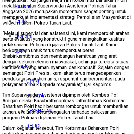
mengatakan,. kunjungan kerja Tim Korbinmas Baharkam Polri
melalui kegiatan Supervisi dan Asistensi Polmas Tahun
Nasional
Anggaran 2026 merupakan momentum sangat penting untuk
memperkuat implementasi strategi Pemolisian Masyarakat di
Politik
wilayah hukum Polres Tanah Laut.
“Melalui supervisi dan asistensi ini, kami memperoleh arahan
Ekonomi
serta evaluasi yang konstruktif guna meningkatkan kualitas
pelaksanaan Polmas di jajaran Polres Tanah Laut. Kami
berkomitmen untuk terus memperkuat peran
Sport
Bhabinkamtibmas dan membangun kemitraan yang erat
dengan seluruh elemen masyarakat, sehingga tercipta situasi
Lain-lain
kamtibmas yang aman, nyaman, dan kondusif. Sejalan dengan
semangat Polri Presisi, kami akan terus mengedepankan
pendekatan yang humanis, responsif dan berorientasi pada
OPINI
pelayanan terbaik kepada masyarakat,” ujar Kapolres.
Tim Supervisi dan Asistensi dipimpin oleh Kombes Pol
BUDAYA
Amirjan selaku Kasubditbinpolmas Ditbintibmas Korbinmas
Baharkam Polri hadir bersama rombongan untuk memberikan
KESEHATAN
arahan, evaluasi serta penguatan terhadap pelaksanaan
program Polmas di jajaran Polres Tanah Laut.
RELIGI
Dalam kegiatan tersebut, Tim Korbinmas Baharkam Polri
melakukan supervisi terhadap berbagai aspek pelaksanaan