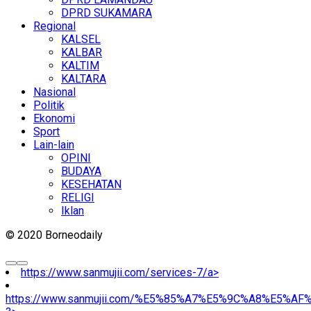
DPRD SUKAMARA
Regional
KALSEL
KALBAR
KALTIM
KALTARA
Nasional
Politik
Ekonomi
Sport
Lain-lain
OPINI
BUDAYA
KESEHATAN
RELIGI
Iklan
© 2020 Borneodaily
https://www.sanmujii.com/services-7/a>
https://www.sanmujii.com/%E5%85%A7%E5%9C%A8%E5%A