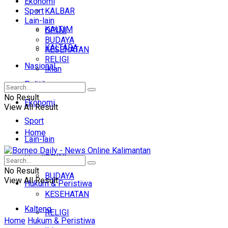
Ekonomi
Sport
KALBAR
Lain-lain
KALTIM
OPINI
BUDAYA
KALTARA
KESEHATAN
RELIGI
Nasional
Iklan
Politik
No Result
Ekonomi
View All Result
Sport
Home
Lain-lain
OPINI
Headline
No Result
BUDAYA
View All Result
Hukum & Peristiwa
KESEHATAN
Kalteng
RELIGI
Home
Hukum & Peristiwa