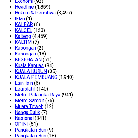
Ekonomi
(92)
Headline
(1,859)
Hukum & Peristiwa
(3,497)
Iklan
(1)
KALBAR
(6)
KALSEL
(123)
Kalteng
(4,459)
KALTIM
(7)
Kasongan
(2)
Kasongan
(18)
KESEHATAN
(51)
Kuala Kapuas
(84)
KUALA KURUN
(35)
KUALA PEMBUANG
(1,940)
Lain-lain
(6)
Legislatif
(140)
Metro Palangka Raya
(941)
Metro Sampit
(76)
Muara Teweh
(12)
Nanga Bulik
(7)
Nasional
(341)
OPINI
(51)
Pangkalan Bun
(9)
Pangkalan Bun
(18)