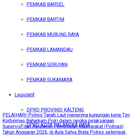
PEMKAB BARSEL
PEMKAB BARTIM
PEMKAB MURUNG RAYA
PEMKAB LAMANDAU
PEMKAB SERUYAN
PEMKAB SUKAMARA
Legislatif
DPRD PROVINSI KALTENG
PELAIHARI-Polres Tanah Laut menerima kunjungan kerja Tim
Korbinmas Baharkam Polri dalam rangka pelaksanaan
DPRD KOTA PALANGKA RAYA
Supervisi dan Asistensi Pemolisian Masyarakat (Polmas)
Tahun Anggaran 2026, di Aula Satya Brata Polres setempat,