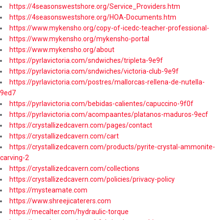
https://4seasonswestshore.org/Service_Providers.htm
https://4seasonswestshore.org/HOA-Documents.htm
https://www.mykensho.org/copy-of-icedc-teacher-professional-
https://www.mykensho.org/mykensho-portal
https://www.mykensho.org/about
https://pyrlavictoria.com/sndwiches/tripleta-9e9f
https://pyrlavictoria.com/sndwiches/victoria-club-9e9f
https://pyrlavictoria.com/postres/mallorcas-rellena-de-nutella-
9ed7
https://pyrlavictoria.com/bebidas-calientes/capuccino-9f0f
https://pyrlavictoria.com/acompaantes/platanos-maduros-9ecf
https://crystallizedcavern.com/pages/contact
https://crystallizedcavern.com/cart
https://crystallizedcavern.com/products/pyrite-crystal-ammonite-
carving-2
https://crystallizedcavern.com/collections
https://crystallizedcavern.com/policies/privacy-policy
https://mysteamate.com
https://www.shreejicaterers.com
https://mecalter.com/hydraulic-torque