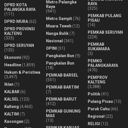
Metro Palangka
RAYA
DPRD KOTA
Raya
(325)
PALANGKA RAYA
(941)
(111)
PEMKAB PULANG
Metro Sampit
(76)
PISAU
DPRD MURA
(62)
(14)
Muara Teweh
(12)
DPRD PROVINSI
PEMKAB SERUYAN
KALTENG
Nanga Bulik
(7)
(224)
(333)
Nasional
(341)
PEMKAB
DPRD SERUYAN
OPINI
(51)
SUKAMARA
(135)
(3)
Pangkalan Bun
(9)
Ekonomi
(92)
PEMKO
Pangkalan Bun
Headline
(1,859)
PALANGKARAYA
(18)
(470)
Hukum & Peristiwa
PEMKAB BARSEL
(3,497)
PEMPROV
(551)
KALTENG
Iklan
(1)
(3,388)
PEMKAB BARTIM
KALBAR
(6)
(7)
Politik
(41)
KALSEL
(123)
PEMKAB BARUT
Pulang Pisau
(13)
(412)
Kalteng
(4,460)
Puruk Cahu
(66)
PEMKAB GUNUNG
KALTIM
(7)
MAS
Regional
(22)
(13)
Kasongan
(2)
RELIGI
(12)
PEMKAB KAPUAS