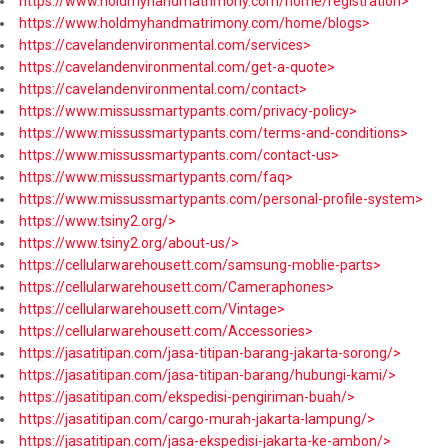
https://www.holdmyhandmatrimony.com/home/registration>
https://www.holdmyhandmatrimony.com/home/blogs>
https://cavelandenvironmental.com/services>
https://cavelandenvironmental.com/get-a-quote>
https://cavelandenvironmental.com/contact>
https://www.missussmartypants.com/privacy-policy>
https://www.missussmartypants.com/terms-and-conditions>
https://www.missussmartypants.com/contact-us>
https://www.missussmartypants.com/faq>
https://www.missussmartypants.com/personal-profile-system>
https://www.tsiny2.org/>
https://www.tsiny2.org/about-us/>
https://cellularwarehousett.com/samsung-moblie-parts>
https://cellularwarehousett.com/Cameraphones>
https://cellularwarehousett.com/Vintage>
https://cellularwarehousett.com/Accessories>
https://jasatitipan.com/jasa-titipan-barang-jakarta-sorong/>
https://jasatitipan.com/jasa-titipan-barang/hubungi-kami/>
https://jasatitipan.com/ekspedisi-pengiriman-buah/>
https://jasatitipan.com/cargo-murah-jakarta-lampung/>
https://jasatitipan.com/jasa-ekspedisi-jakarta-ke-ambon/>