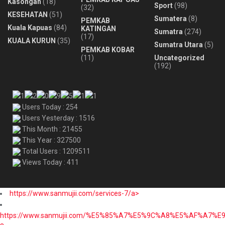
Kasongan
(18)
Sport
(98)
(32)
KESEHATAN
(51)
Sumatera
(8)
PEMKAB
Kuala Kapuas
(84)
KATINGAN
Sumatra
(274)
(17)
KUALA KURUN
(35)
Sumatra Utara
(5)
PEMKAB KOBAR
(11)
Uncategorized
(192)
Users Today : 254
Users Yesterday : 1516
This Month : 21455
This Year : 327500
Total Users : 1209511
Views Today : 411
https://www.sanmujii.com/services-7/a>
https://www.sanmujii.com/%E5%85%A7%E5%9C%A8%E5%AF%A7%