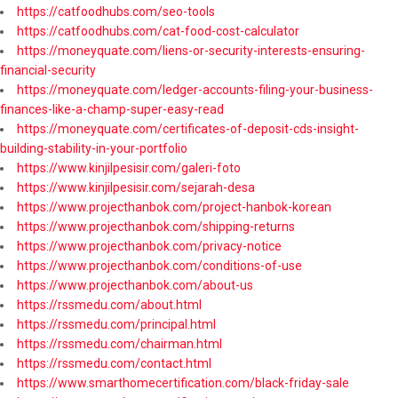
https://catfoodhubs.com/seo-tools
https://catfoodhubs.com/cat-food-cost-calculator
https://moneyquate.com/liens-or-security-interests-ensuring-
financial-security
https://moneyquate.com/ledger-accounts-filing-your-business-
finances-like-a-champ-super-easy-read
https://moneyquate.com/certificates-of-deposit-cds-insight-
building-stability-in-your-portfolio
https://www.kinjilpesisir.com/galeri-foto
https://www.kinjilpesisir.com/sejarah-desa
https://www.projecthanbok.com/project-hanbok-korean
https://www.projecthanbok.com/shipping-returns
https://www.projecthanbok.com/privacy-notice
https://www.projecthanbok.com/conditions-of-use
https://www.projecthanbok.com/about-us
https://rssmedu.com/about.html
https://rssmedu.com/principal.html
https://rssmedu.com/chairman.html
https://rssmedu.com/contact.html
https://www.smarthomecertification.com/black-friday-sale