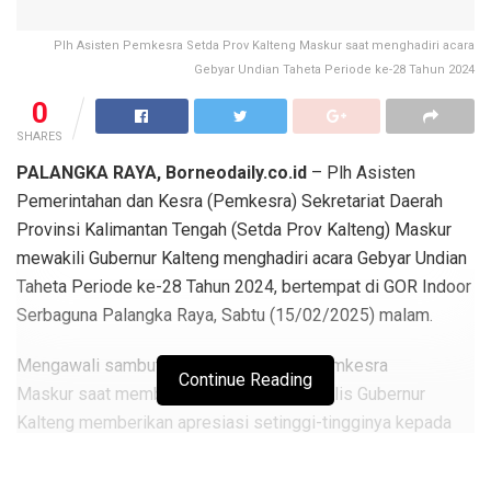
Plh Asisten Pemkesra Setda Prov Kalteng Maskur saat menghadiri acara
Gebyar Undian Taheta Periode ke-28 Tahun 2024
0
SHARES
PALANGKA RAYA, Borneodaily.co.id
– Plh Asisten
Pemerintahan dan Kesra (Pemkesra) Sekretariat Daerah
Provinsi Kalimantan Tengah (Setda Prov Kalteng) Maskur
mewakili Gubernur Kalteng menghadiri acara Gebyar Undian
Taheta Periode ke-28 Tahun 2024, bertempat di GOR Indoor
Serbaguna Palangka Raya, Sabtu (15/02/2025) malam.
Mengawali sambutannya, Plh. Asisten Pemkesra
Continue Reading
Maskur saat membacakan sambutan tertulis Gubernur
Kalteng memberikan apresiasi setinggi-tingginya kepada
jajaran Komisaris, Dewan Direksi, dan karyawan Bank
Pembangunan Daerah PT Bank Kalteng, yang terus