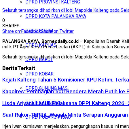
DPRD PROVINSI KALTENG
Seluruh tersangka dihadirkan di lobi Mapolda Kalteng pada Sel
DPRD KOTA PALANGKA RAYA
0
SHARES
DPRD KOTIM
Share on Facebook
Share on Twitter
PALANGKA RAYA, Borneodaily.co.id
– Kepolisian Daerah Kal
DPRD KAPUAS
milik PT Agro Karya Prima Lestari (AKPL) di Kabupaten Seruyan
Seluruh tersangka dihadirkan di lobi Mapolda Kalteng pada Sel
DPRD BARUT
Berita
Terkait
DPRD KOBAR
Kejati Kalteng Tahan 5 Komisioner KPU Kotim, Terka
DPRD GUNUNG MAS
Kapolres: Pembagian 500 Bendera Merah Putih ke
DPRD KATINGAN
Lisda Ariyana Lantik Pelaksana DPPI Kalteng 2026–
Saat Rakor TEPRA, Wagub Minta Serapan Anggaran 
DPRD PULANG PISAU
Irjen Iwan kurniawan menjelaskan, pengungkapan kasus ini mer