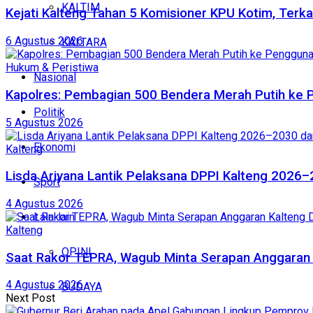
KALTIM
Kejati Kalteng Tahan 5 Komisioner KPU Kotim, Terka
6 Agustus 2026
KALTARA
Hukum & Peristiwa
Nasional
Kapolres: Pembagian 500 Bendera Merah Putih ke
Politik
5 Agustus 2026
Ekonomi
Kalteng
Lisda Ariyana Lantik Pelaksana DPPI Kalteng 2026–
Sport
4 Agustus 2026
Lain-lain
Kalteng
OPINI
Saat Rakor TEPRA, Wagub Minta Serapan Anggaran 
4 Agustus 2026
BUDAYA
Next Post