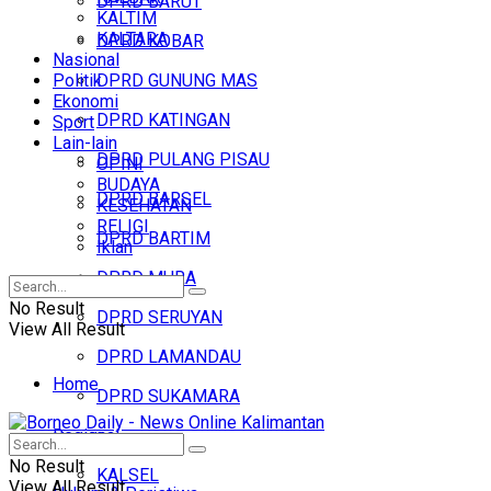
DPRD BARUT
KALTIM
KALTARA
DPRD KOBAR
Nasional
Politik
DPRD GUNUNG MAS
Ekonomi
DPRD KATINGAN
Sport
Lain-lain
DPRD PULANG PISAU
OPINI
BUDAYA
DPRD BARSEL
KESEHATAN
RELIGI
DPRD BARTIM
Iklan
DPRD MURA
No Result
DPRD SERUYAN
View All Result
DPRD LAMANDAU
Home
DPRD SUKAMARA
Regional
Headline
No Result
KALSEL
View All Result