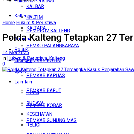
Hukum & Peristiwa
KALBAR
Kalteng
KALTIM
Home
Hukum & Peristiwa
KALTARA
PEMPROV KALTENG
Polda Kalteng Tetapkan 27 Te
Nasional
PEMKO PALANGKARAYA
Politik
14 Mei 2025
in
Hukum & Peristiwa
,
Kalteng
Ekonomi
PEMKAB KOTIM
0
Sport
PEMKAB KAPUAS
Lain-lain
PEMKAB BARUT
OPINI
BUDAYA
PEMKAB KOBAR
KESEHATAN
PEMKAB GUNUNG MAS
RELIGI