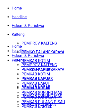
Home
Headline
Hukum & Peristiwa
Kalteng
PEMPROV KALTENG
Home
Headline
PEMKO PALANGKARAYA
Hukum & Peristiwa
Kalteng
PEMKAB KOTIM
PEMPROV KALTENG
PEMKAB KAPUAS
PEMKO PALANGKARAYA
PEMKAB KOTIM
PEMKAB BARUT
PEMKAB KAPUAS
PEMKAB BARUT
PEMKAB KOBAR
PEMKAB KOBAR
PEMKAB GUNUNG MAS
PEMKAB GUNUNG MAS
PEMKAB KATINGAN
PEMKAB PULANG PISAU
PEMKAB KATINGAN
PEMKAB BARSEL