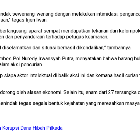
rtindak sewenang-wenang dengan melakukan intimidasi, pengan
n,” tegas Irjen Iwan.
erlangsung, aparat sempat mendapatkan tekanan dari kelompo
an dan penyanderaan terhadap petugas keamanan.
 diselamatkan dan situasi berhasil dikendalikan,” tambahnya.
mbes Pol Nuredy Irwansyah Putra, menyatakan bahwa barang bukti
alam aksi pencurian.
apa aktor intelektual di balik aksi ini dan kemana hasil curian t
rong oleh alasan ekonomi. Selain itu, enam dari 27 tersangka di
 menindak tegas segala bentuk kejahatan yang meresahkan masyar