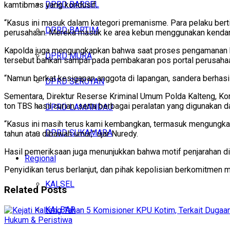
DPRD BARSEL
kamtibmas yang kondusif.
“Kasus ini masuk dalam kategori premanisme. Para pelaku be
DPRD BARTIM
perusahaan. Mereka masuk ke area kebun menggunakan kendaraa
Kapolda juga mengungkapkan bahwa saat proses pengamanan b
DPRD MURA
tersebut bahkan sampai pada pembakaran pos portal perusaha
“Namun berkat kesigapan anggota di lapangan, sandera berhasil
DPRD SERUYAN
Sementara, Direktur Reserse Kriminal Umum Polda Kalteng, Ko
ton TBS hasil curian, serta berbagai peralatan yang digunakan d
DPRD LAMANDAU
“Kasus ini masih terus kami kembangkan, termasuk mengungkap si
DPRD SUKAMARA
tahun atau dibawah umur,” ujar Nuredy.
Hasil pemeriksaan juga menunjukkan bahwa motif penjarahan dido
Regional
Penyidikan terus berlanjut, dan pihak kepolisian berkomitmen
KALSEL
Related
Posts
KALBAR
Hukum & Peristiwa