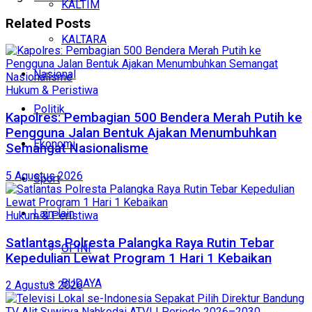
KALTIM
Related
Posts
KALTARA
Nasional
Hukum & Peristiwa
Politik
Kapolres: Pembagian 500 Bendera Merah Putih ke
Pengguna Jalan Bentuk Ajakan Menumbuhkan
Ekonomi
Semangat Nasionalisme
5 Agustus 2026
Sport
Lain-lain
Hukum & Peristiwa
Satlantas Polresta Palangka Raya Rutin Tebar
OPINI
Kepedulian Lewat Program 1 Hari 1 Kebaikan
BUDAYA
2 Agustus 2026