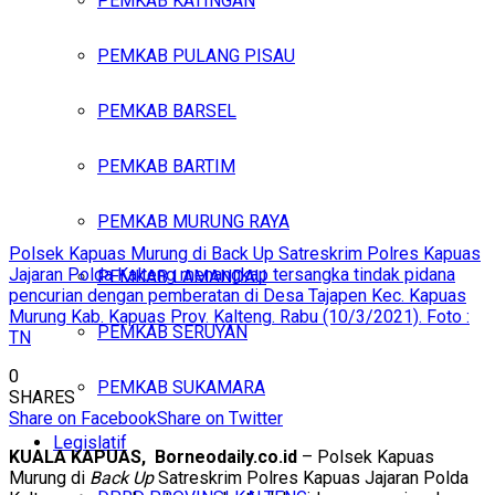
PEMKAB KATINGAN
PEMKAB PULANG PISAU
PEMKAB BARSEL
PEMKAB BARTIM
PEMKAB MURUNG RAYA
Polsek Kapuas Murung di Back Up Satreskrim Polres Kapuas
Jajaran Polda Kalteng menangkap tersangka tindak pidana
PEMKAB LAMANDAU
pencurian dengan pemberatan di Desa Tajapen Kec. Kapuas
Murung Kab. Kapuas Prov. Kalteng. Rabu (10/3/2021). Foto :
PEMKAB SERUYAN
TN
0
PEMKAB SUKAMARA
SHARES
Share on Facebook
Share on Twitter
Legislatif
KUALA KAPUAS, Borneodaily.co.id
– Polsek Kapuas
Murung di
Back Up
Satreskrim Polres Kapuas Jajaran Polda