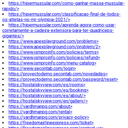
https://hipermuscular.com/como-ganhar-massa-muscular-
rapido/>
https://hipermuscular.com/classificacao-final-de-todos-
os-atletas-no-mr-olympia-2021/>
https://hipermuscular.com/aprenda-agora-como-usar-
corretamente-a-cadeira-extensora-para-ter-quadriceps-
gigantes/>
https://www.apexplayground.com/problems>
https://www.apexplayground.com/problem/2>
https://www.jsmproinfo.com/policies/terms>
https://www.jsmproinfo.com/policies/refund>
https://www.jsmproinfo.com/menu-catalog>
https://www.secontab.com/login>
https://proyectodemo.secontab.com/novedades>
https://proyectodemo.secontab.com/password/reset>
https://hostalskyview.com/es/rooms>
https://hostalskyview.com/es/booking>
https://hostalskyview.com/es/about/>
https://hostalskyview.com/en/gallery/>
https://vardhmanpg.com/about>
https://vardhmanpg.com/rental>
https://vardhmanpg.com/privacy-policy>
https://freedomairlineexpress.com/ticket>