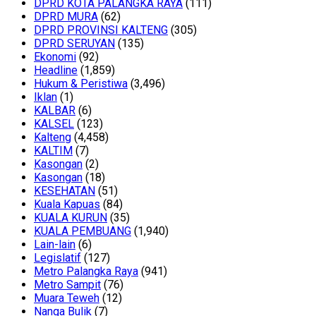
DPRD KOTA PALANGKA RAYA
(111)
DPRD MURA
(62)
DPRD PROVINSI KALTENG
(305)
DPRD SERUYAN
(135)
Ekonomi
(92)
Headline
(1,859)
Hukum & Peristiwa
(3,496)
Iklan
(1)
KALBAR
(6)
KALSEL
(123)
Kalteng
(4,458)
KALTIM
(7)
Kasongan
(2)
Kasongan
(18)
KESEHATAN
(51)
Kuala Kapuas
(84)
KUALA KURUN
(35)
KUALA PEMBUANG
(1,940)
Lain-lain
(6)
Legislatif
(127)
Metro Palangka Raya
(941)
Metro Sampit
(76)
Muara Teweh
(12)
Nanga Bulik
(7)