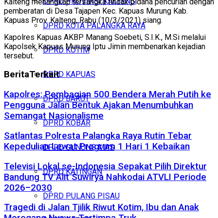
DPRD PROVINSI KALTENG
Kalteng menangkap tersangka tindak pidana pencurian dengan
pemberatan di Desa Tajapen Kec. Kapuas Murung Kab.
Kapuas Prov. Kalteng, Rabu (10/3/2021) siang.
DPRD KOTA PALANGKA RAYA
Kapolres Kapuas AKBP Manang Soebeti, S.I.K., M.Si melalui
Kapolsek Kapuas Murung Iptu Jimin membenarkan kejadian
DPRD KOTIM
tersebut.
Berita
Terkait
DPRD KAPUAS
Kapolres: Pembagian 500 Bendera Merah Putih ke
DPRD BARUT
Pengguna Jalan Bentuk Ajakan Menumbuhkan
Semangat Nasionalisme
DPRD KOBAR
Satlantas Polresta Palangka Raya Rutin Tebar
Kepedulian Lewat Program 1 Hari 1 Kebaikan
DPRD GUNUNG MAS
Televisi Lokal se-Indonesia Sepakat Pilih Direktur
DPRD KATINGAN
Bandung TV Alit Suwirya Nahkodai ATVLI Periode
2026–2030
DPRD PULANG PISAU
Tragedi di Jalan Tjilik Riwut Kotim, Ibu dan Anak