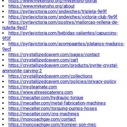
https://www.mykensho.org/mykensho-portal
https://www.mykensho.org/about
https://pyrlavictoria.com/sndwiches/tripleta-9e9f
https://pyrlavictoria.com/sndwiches/victoria-club-9e9f
https://pyrlavictoria.com/postres/mallorcas-rellena-de-
nutella-9ed7
https://pyrlavictoria.com/bebidas-calientes/capuccino-
9f0f
https://pyrlavictoria.com/acompaantes/platanos-maduros-
9ecf
https://crystallizedcavern.com/pages/contact
https://crystallizedcavern.com/cart
https://crystallizedcavern.com/products/pyrite-crystal-
ammonite-carving-2
https://crystallizedcavern.com/collections
https://crystallizedcavern.com/policies/privacy-policy
https://mysteamate.com
https://www.shreejicaterers.com
https://mecalter.com/hydraulic-torque
https://mecalter.com/metal-fabrication-machines
https://mecalter.com/torquing-pumps-hoses
https://mecalter.com/cns-machines
https://moncoachgay.com/contact
https://moncoachgay.com/tromper-son-mec