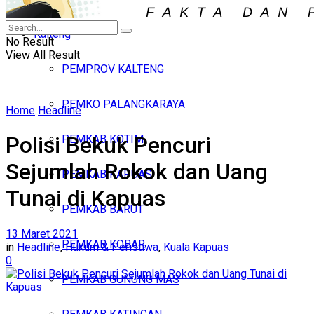
Iklan
Kalteng
Kamis, Agustus 6, 2026
No Result
View All Result
PEMPROV KALTENG
PEMKO PALANGKARAYA
Home
Headline
Polisi Bekuk Pencuri
PEMKAB KOTIM
Sejumlah Rokok dan Uang
PEMKAB KAPUAS
Tunai di Kapuas
PEMKAB BARUT
13 Maret 2021
PEMKAB KOBAR
in
Headline
,
Hukum & Peristiwa
,
Kuala Kapuas
0
PEMKAB GUNUNG MAS