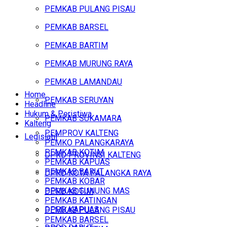
PEMKAB PULANG PISAU
PEMKAB BARSEL
PEMKAB BARTIM
PEMKAB MURUNG RAYA
PEMKAB LAMANDAU
Home
PEMKAB SERUYAN
Headline
Hukum & Peristiwa
PEMKAB SUKAMARA
Kalteng
PEMPROV KALTENG
Legislatif
PEMKO PALANGKARAYA
PEMKAB KOTIM
DPRD PROVINSI KALTENG
PEMKAB KAPUAS
PEMKAB BARUT
DPRD KOTA PALANGKA RAYA
PEMKAB KOBAR
PEMKAB GUNUNG MAS
DPRD KOTIM
PEMKAB KATINGAN
DPRD KAPUAS
PEMKAB PULANG PISAU
PEMKAB BARSEL