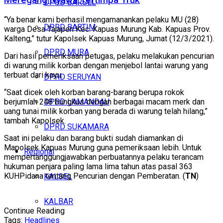
Meregang Nyawa Tertimpa Truk
DPRD BARSEL
“Ya benar kami berhasil mengamanankan pelaku MU (28)
DPRD BARTIM
warga Desa Tajapen Kec. Kapuas Murung Kab. Kapuas Prov.
Kalteng,” tutur Kapolsek Kapuas Murung, Jumat (12/3/2021).
DPRD MURA
Dari hasil pemeriksaan petugas, pelaku melakukan pencurian
di warung milik korban dengan menjebol lantai warung yang
terbuat dari kayu.
DPRD SERUYAN
“Saat dicek oleh korban barang-barang berupa rokok
berjumlah 248 bungkus dengan berbagai macam merk dan
DPRD LAMANDAU
uang tunai milik korban yang berada di warung telah hilang,”
tambah Kapolsek.
DPRD SUKAMARA
Saat ini pelaku dan barang bukti sudah diamankan di
Mapolsek Kapuas Murung guna pemeriksaan lebih. Untuk
Regional
mempertanggungjawabkan perbuatannya pelaku terancam
hukuman penjara paling lama lima tahun atas pasal 363
KUHPidana tentang Pencurian dengan Pemberatan. (
TN
)
KALSEL
KALBAR
Continue Reading
Tags:
Headlines