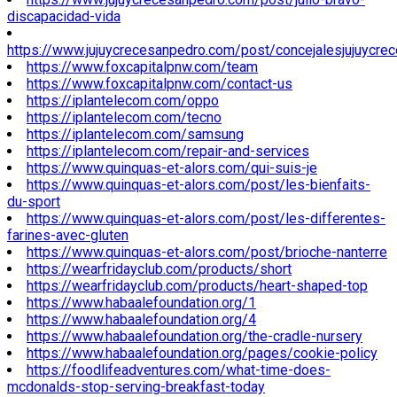
discapacidad-vida
https://www.jujuycrecesanpedro.com/post/concejalesjujuycre
https://www.foxcapitalpnw.com/team
https://www.foxcapitalpnw.com/contact-us
https://iplantelecom.com/oppo
https://iplantelecom.com/tecno
https://iplantelecom.com/samsung
https://iplantelecom.com/repair-and-services
https://www.quinquas-et-alors.com/qui-suis-je
https://www.quinquas-et-alors.com/post/les-bienfaits-
du-sport
https://www.quinquas-et-alors.com/post/les-differentes-
farines-avec-gluten
https://www.quinquas-et-alors.com/post/brioche-nanterre
https://wearfridayclub.com/products/short
https://wearfridayclub.com/products/heart-shaped-top
https://www.habaalefoundation.org/1
https://www.habaalefoundation.org/4
https://www.habaalefoundation.org/the-cradle-nursery
https://www.habaalefoundation.org/pages/cookie-policy
https://foodlifeadventures.com/what-time-does-
mcdonalds-stop-serving-breakfast-today