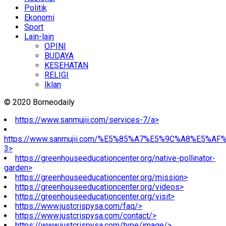
Politik
Ekonomi
Sport
Lain-lain
OPINI
BUDAYA
KESEHATAN
RELIGI
Iklan
© 2020 Borneodaily
https://www.sanmujii.com/services-7/a>
https://www.sanmujii.com/%E5%85%A7%E5%9C%A8%E5%A
3>
https://greenhouseeducationcenter.org/native-pollinator-
garden>
https://greenhouseeducationcenter.org/mission>
https://greenhouseeducationcenter.org/videos>
https://greenhouseeducationcenter.org/visit>
https://www.justcrispysa.com/faq/>
https://www.justcrispysa.com/contact/>
https://www.justcrispysa.com/type/image/>