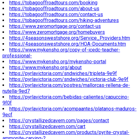
https://tobagooffroadtours.com/booking
https://tobagooffroadtours.com/about-us
https://tobagooffroadtours.com/contact-us
https://tobagooffroadtours.com/hiking-adventures
https://www.zeromortgage.org/contact-us
https://www.zeromortgage.org/homebuyers
https://4seasonswestshore.org/Service_Providers.htm
https://4seasonswestshore.org/HOA-Documents.htm
https://www.mykensho.org/copy-of-icedc-teacher-
professional-
https://www.mykensho.org/mykensho-portal
https://www.mykensho.org/about
https://pyrlavictoria.com/sndwiches/tripleta-9e9f
https://pyrlavictoria.com/sndwiches/victoria-club-9e9f
https://pyrlavictoria.com/postres/mallorcas-rellena-de-
nutella-9ed7
https://pyrlavictoria.com/bebidas-calientes/capuccino-
9f0f
https://pyrlavictoria.com/acompaantes/platanos-maduros-
9ecf
https://crystallizedcavern.com/pages/contact
https://crystallizedcavern.com/cart
https://crystallizedcavern.com/products/pyrite-crystal-
ammonite-carving-2