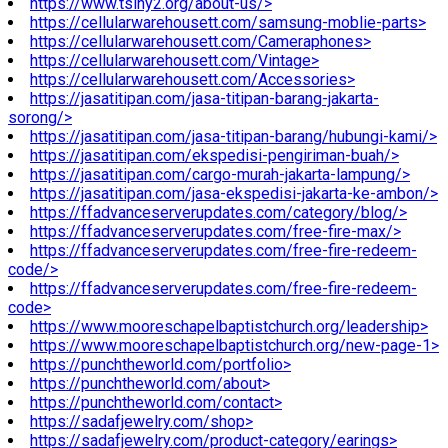
https://www.tsiny2.org/about-us/>
https://cellularwarehousett.com/samsung-moblie-parts>
https://cellularwarehousett.com/Cameraphones>
https://cellularwarehousett.com/Vintage>
https://cellularwarehousett.com/Accessories>
https://jasatitipan.com/jasa-titipan-barang-jakarta-
sorong/>
https://jasatitipan.com/jasa-titipan-barang/hubungi-kami/>
https://jasatitipan.com/ekspedisi-pengiriman-buah/>
https://jasatitipan.com/cargo-murah-jakarta-lampung/>
https://jasatitipan.com/jasa-ekspedisi-jakarta-ke-ambon/>
https://ffadvanceserverupdates.com/category/blog/>
https://ffadvanceserverupdates.com/free-fire-max/>
https://ffadvanceserverupdates.com/free-fire-redeem-
code/>
https://ffadvanceserverupdates.com/free-fire-redeem-
code>
https://www.mooreschapelbaptistchurch.org/leadership>
https://www.mooreschapelbaptistchurch.org/new-page-1>
https://punchtheworld.com/portfolio>
https://punchtheworld.com/about>
https://punchtheworld.com/contact>
https://sadafjewelry.com/shop>
https://sadafjewelry.com/product-category/earings>