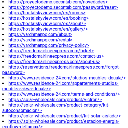
https://proyectodemo.secontab.com/novedades>
https://proyectodemo.secontab.com/password/reset>
https://hostalskyview.com/es/rooms>
https://hostalskyview.com/es/booking>
https://hostalskyview.com/es/about/>
https://hostalskyview.com/en/gallery/>
https://vardhmanpg.com/about>
https://vardhmanpg.com/rental>
https://vardhmanpg.com/privacy-policy>
https://freedomairlineexpress.com/ticket>
https://freedomairlineexpress.com/contact-us>
https://freedomairlineexpress.com/about-us>
https://reservations.freedomairlineexpress.com/forgot-
password>
https://www.residence-24.com/studios-meubles-douala/>
https://www.residence-24.com/appartements-studios-
meubles-akwa-douala/>
https://www.residence-24.com/terms-and-conditions/>
https://solar-wholesale.com/product/victron/>
https://solar-wholesale.com/product-category/kit-
autoconsomacion/>
https://solar-wholesale.com/product/kit-solar-aislada/>
https://solar-wholesale.com/product/estacion-energia-
ecoflow-deltamax/>