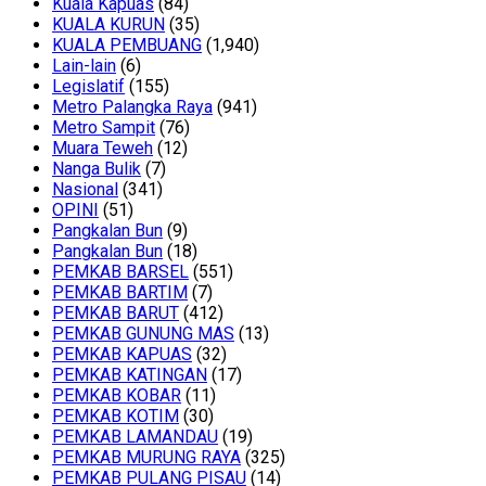
Kuala Kapuas
(84)
KUALA KURUN
(35)
KUALA PEMBUANG
(1,940)
Lain-lain
(6)
Legislatif
(155)
Metro Palangka Raya
(941)
Metro Sampit
(76)
Muara Teweh
(12)
Nanga Bulik
(7)
Nasional
(341)
OPINI
(51)
Pangkalan Bun
(9)
Pangkalan Bun
(18)
PEMKAB BARSEL
(551)
PEMKAB BARTIM
(7)
PEMKAB BARUT
(412)
PEMKAB GUNUNG MAS
(13)
PEMKAB KAPUAS
(32)
PEMKAB KATINGAN
(17)
PEMKAB KOBAR
(11)
PEMKAB KOTIM
(30)
PEMKAB LAMANDAU
(19)
PEMKAB MURUNG RAYA
(325)
PEMKAB PULANG PISAU
(14)