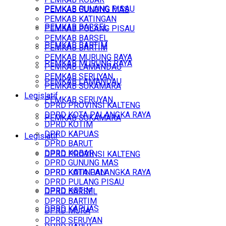
PEMKAB PULANG PISAU
PEMKAB GUNUNG MAS
PEMKAB KATINGAN
PEMKAB BARSEL
PEMKAB PULANG PISAU
PEMKAB BARSEL
PEMKAB BARTIM
PEMKAB BARTIM
PEMKAB MURUNG RAYA
PEMKAB MURUNG RAYA
PEMKAB LAMANDAU
PEMKAB SERUYAN
PEMKAB LAMANDAU
PEMKAB SUKAMARA
Legislatif
PEMKAB SERUYAN
DPRD PROVINSI KALTENG
DPRD KOTA PALANGKA RAYA
PEMKAB SUKAMARA
DPRD KOTIM
DPRD KAPUAS
Legislatif
DPRD BARUT
DPRD KOBAR
DPRD PROVINSI KALTENG
DPRD GUNUNG MAS
DPRD KOTA PALANGKA RAYA
DPRD KATINGAN
DPRD PULANG PISAU
DPRD KOTIM
DPRD BARSEL
DPRD BARTIM
DPRD KAPUAS
DPRD MURA
DPRD SERUYAN