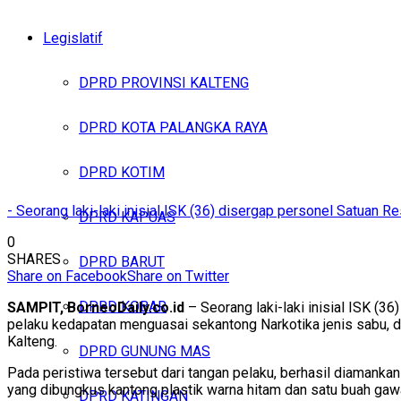
Legislatif
DPRD PROVINSI KALTENG
DPRD KOTA PALANGKA RAYA
DPRD KOTIM
- Seorang laki-laki inisial ISK (36) disergap personel Satuan 
DPRD KAPUAS
0
SHARES
DPRD BARUT
Share on Facebook
Share on Twitter
DPRD KOBAR
SAMPIT, BorneoDaily.co.id
– Seorang laki-laki inisial ISK (3
pelaku kedapatan menguasai sekantong Narkotika jenis sabu, d
Kalteng.
DPRD GUNUNG MAS
Pada peristiwa tersebut dari tangan pelaku, berhasil diamankan
yang dibungkus kantong plastik warna hitam dan satu buah gaw
DPRD KATINGAN