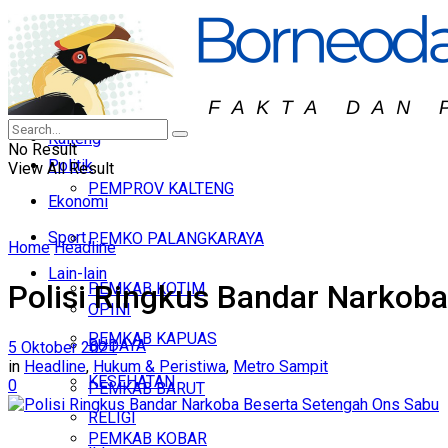
KALBAR
Headline
KALTIM
Hukum & Peristiwa
KALTARA
Nasional
Kalteng
No Result
Politik
View All Result
PEMPROV KALTENG
Ekonomi
Sport
PEMKO PALANGKARAYA
Home
Headline
Lain-lain
Polisi Ringkus Bandar Narkob
PEMKAB KOTIM
OPINI
PEMKAB KAPUAS
BUDAYA
5 Oktober 2021
in
Headline
,
Hukum & Peristiwa
,
Metro Sampit
KESEHATAN
0
PEMKAB BARUT
RELIGI
PEMKAB KOBAR