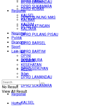
DPRD BARUT
DPRD LAMANDAU
DPRD SUKAMARA
DPRD KOBAR
Regional
KALSEL
DPRD GUNUNG MAS
KALBAR
KALTIM
DPRD KATINGAN
KALTARA
Nasional
DPRD PULANG PISAU
Politik
Ekonomi
DPRD BARSEL
Sport
Lain-lain
DPRD BARTIM
OPINI
DPRD MURA
BUDAYA
KESEHATAN
DPRD SERUYAN
RELIGI
Iklan
DPRD LAMANDAU
DPRD SUKAMARA
No Result
View All Result
Regional
KALSEL
Home