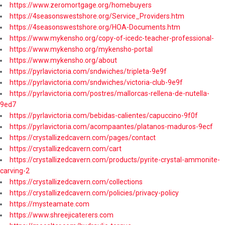
https://www.zeromortgage.org/homebuyers
https://4seasonswestshore.org/Service_Providers.htm
https://4seasonswestshore.org/HOA-Documents.htm
https://www.mykensho.org/copy-of-icedc-teacher-professional-
https://www.mykensho.org/mykensho-portal
https://www.mykensho.org/about
https://pyrlavictoria.com/sndwiches/tripleta-9e9f
https://pyrlavictoria.com/sndwiches/victoria-club-9e9f
https://pyrlavictoria.com/postres/mallorcas-rellena-de-nutella-
9ed7
https://pyrlavictoria.com/bebidas-calientes/capuccino-9f0f
https://pyrlavictoria.com/acompaantes/platanos-maduros-9ecf
https://crystallizedcavern.com/pages/contact
https://crystallizedcavern.com/cart
https://crystallizedcavern.com/products/pyrite-crystal-ammonite-
carving-2
https://crystallizedcavern.com/collections
https://crystallizedcavern.com/policies/privacy-policy
https://mysteamate.com
https://www.shreejicaterers.com