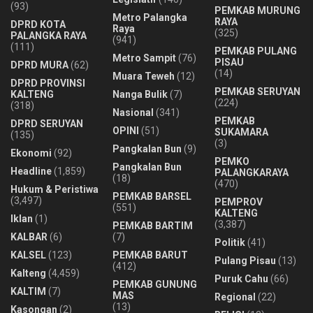
(93)
PEMKAB MURUNG
Metro Palangka
RAYA
DPRD KOTA
Raya
(325)
PALANGKA RAYA
(941)
(111)
PEMKAB PULANG
Metro Sampit
(76)
PISAU
DPRD MURA
(62)
(14)
Muara Teweh
(12)
DPRD PROVINSI
PEMKAB SERUYAN
KALTENG
Nanga Bulik
(7)
(224)
(318)
Nasional
(341)
PEMKAB
DPRD SERUYAN
OPINI
(51)
SUKAMARA
(135)
(3)
Pangkalan Bun
(9)
Ekonomi
(92)
PEMKO
Pangkalan Bun
Headline
(1,859)
PALANGKARAYA
(18)
(470)
Hukum & Peristiwa
PEMKAB BARSEL
(3,497)
PEMPROV
(551)
KALTENG
Iklan
(1)
(3,387)
PEMKAB BARTIM
KALBAR
(6)
(7)
Politik
(41)
KALSEL
(123)
PEMKAB BARUT
Pulang Pisau
(13)
(412)
Kalteng
(4,459)
Puruk Cahu
(66)
PEMKAB GUNUNG
KALTIM
(7)
MAS
Regional
(22)
(13)
Kasongan
(2)