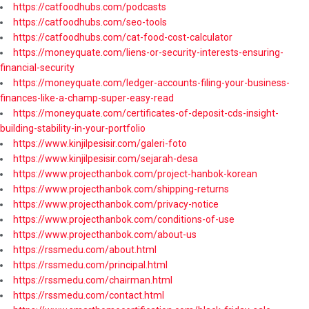
https://catfoodhubs.com/podcasts
https://catfoodhubs.com/seo-tools
https://catfoodhubs.com/cat-food-cost-calculator
https://moneyquate.com/liens-or-security-interests-ensuring-
financial-security
https://moneyquate.com/ledger-accounts-filing-your-business-
finances-like-a-champ-super-easy-read
https://moneyquate.com/certificates-of-deposit-cds-insight-
building-stability-in-your-portfolio
https://www.kinjilpesisir.com/galeri-foto
https://www.kinjilpesisir.com/sejarah-desa
https://www.projecthanbok.com/project-hanbok-korean
https://www.projecthanbok.com/shipping-returns
https://www.projecthanbok.com/privacy-notice
https://www.projecthanbok.com/conditions-of-use
https://www.projecthanbok.com/about-us
https://rssmedu.com/about.html
https://rssmedu.com/principal.html
https://rssmedu.com/chairman.html
https://rssmedu.com/contact.html