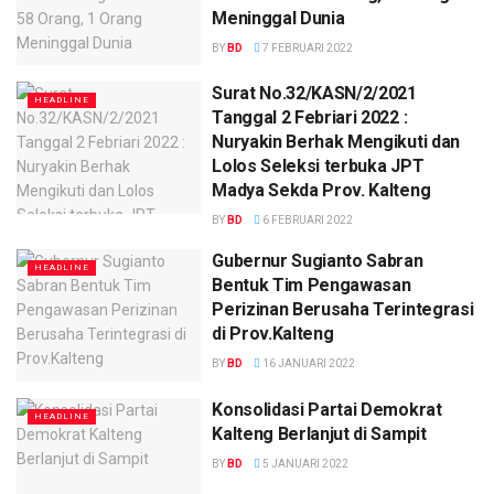
Meninggal Dunia
BY
BD
7 FEBRUARI 2022
Surat No.32/KASN/2/2021
HEADLINE
Tanggal 2 Febriari 2022 :
Nuryakin Berhak Mengikuti dan
Lolos Seleksi terbuka JPT
Madya Sekda Prov. Kalteng
BY
BD
6 FEBRUARI 2022
Gubernur Sugianto Sabran
HEADLINE
Bentuk Tim Pengawasan
Perizinan Berusaha Terintegrasi
di Prov.Kalteng
BY
BD
16 JANUARI 2022
Konsolidasi Partai Demokrat
HEADLINE
Kalteng Berlanjut di Sampit
BY
BD
5 JANUARI 2022