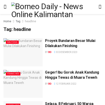
Home
Tag
headline
Tag:
headline
Proyek Bundaran Besar Mulai
KALTENG
Dilakukan Finishing
BY
BD
30 DESEMBER 2023
Geger! Ibu Gorok Anak Kandung
HEADLINE
Hingga Tewas di Muara Teweh
BY
BD
12 FEBRUARI 2022
Selasa, 8 Februari, 50 Warga