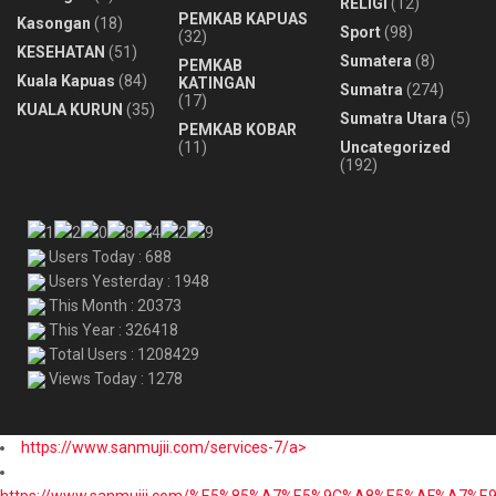
RELIGI
(12)
PEMKAB KAPUAS
Kasongan
(18)
Sport
(98)
(32)
KESEHATAN
(51)
Sumatera
(8)
PEMKAB
Kuala Kapuas
(84)
KATINGAN
Sumatra
(274)
(17)
KUALA KURUN
(35)
Sumatra Utara
(5)
PEMKAB KOBAR
(11)
Uncategorized
(192)
Users Today : 688
Users Yesterday : 1948
This Month : 20373
This Year : 326418
Total Users : 1208429
Views Today : 1278
https://www.sanmujii.com/services-7/a>
https://www.sanmujii.com/%E5%85%A7%E5%9C%A8%E5%AF%A7%