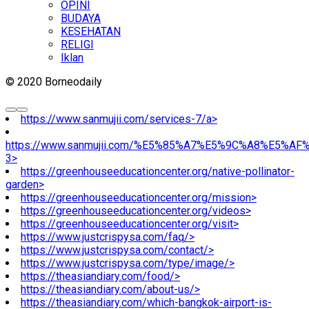
OPINI
BUDAYA
KESEHATAN
RELIGI
Iklan
© 2020 Borneodaily
https://www.sanmujii.com/services-7/a>
https://www.sanmujii.com/%E5%85%A7%E5%9C%A8%E5%A
3>
https://greenhouseeducationcenter.org/native-pollinator-
garden>
https://greenhouseeducationcenter.org/mission>
https://greenhouseeducationcenter.org/videos>
https://greenhouseeducationcenter.org/visit>
https://www.justcrispysa.com/faq/>
https://www.justcrispysa.com/contact/>
https://www.justcrispysa.com/type/image/>
https://theasiandiary.com/food/>
https://theasiandiary.com/about-us/>
https://theasiandiary.com/which-bangkok-airport-is-