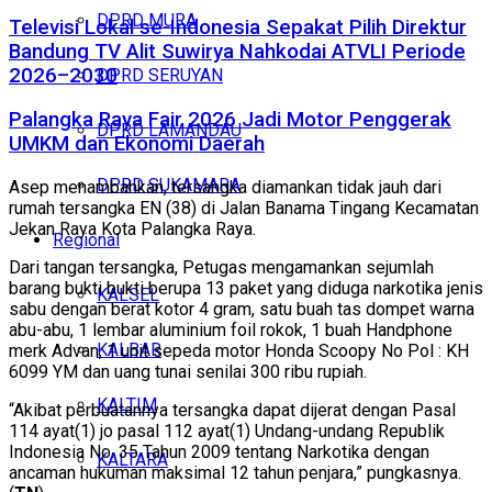
DPRD MURA
Televisi Lokal se-Indonesia Sepakat Pilih Direktur
Bandung TV Alit Suwirya Nahkodai ATVLI Periode
2026–2030
DPRD SERUYAN
Palangka Raya Fair 2026 Jadi Motor Penggerak
DPRD LAMANDAU
UMKM dan Ekonomi Daerah
DPRD SUKAMARA
Asep menambahkan, tersangka diamankan tidak jauh dari
rumah tersangka EN (38) di Jalan Banama Tingang Kecamatan
Jekan Raya Kota Palangka Raya.
Regional
Dari tangan tersangka, Petugas mengamankan sejumlah
barang bukti bukti berupa 13 paket yang diduga narkotika jenis
KALSEL
sabu dengan berat kotor 4 gram, satu buah tas dompet warna
abu-abu, 1 lembar aluminium foil rokok, 1 buah Handphone
KALBAR
merk Advan, 1 unit sepeda motor Honda Scoopy No Pol : KH
6099 YM dan uang tunai senilai 300 ribu rupiah.
KALTIM
“Akibat perbuatannya tersangka dapat dijerat dengan Pasal
114 ayat(1) jo pasal 112 ayat(1) Undang-undang Republik
Indonesia No. 35 Tahun 2009 tentang Narkotika dengan
KALTARA
ancaman hukuman maksimal 12 tahun penjara,” pungkasnya.