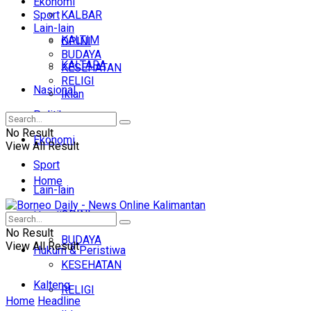
Ekonomi
Sport
KALBAR
Lain-lain
KALTIM
OPINI
BUDAYA
KALTARA
KESEHATAN
RELIGI
Nasional
Iklan
Politik
No Result
Ekonomi
View All Result
Sport
Home
Lain-lain
OPINI
Headline
No Result
BUDAYA
View All Result
Hukum & Peristiwa
KESEHATAN
Kalteng
RELIGI
Home
Headline