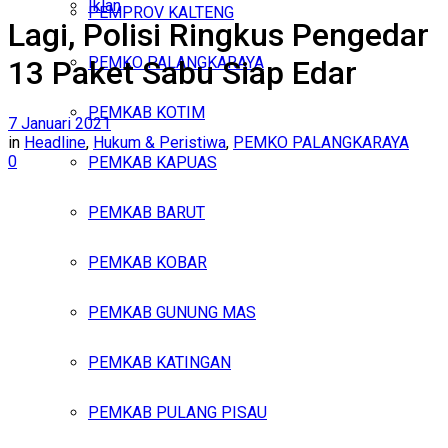
Iklan
PEMPROV KALTENG
Lagi, Polisi Ringkus Pengedar
Kamis, Agustus 6, 2026
PEMKO PALANGKARAYA
13 Paket Sabu Siap Edar
PEMKAB KOTIM
7 Januari 2021
in
Headline
,
Hukum & Peristiwa
,
PEMKO PALANGKARAYA
0
PEMKAB KAPUAS
PEMKAB BARUT
PEMKAB KOBAR
PEMKAB GUNUNG MAS
PEMKAB KATINGAN
PEMKAB PULANG PISAU