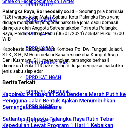
Share on Facebook
Share on Twitter
DPRD KOTIM
Palangka Raya, Borneodaily.co.id
– Seorang pria berinisial
F(28) warga Jalan Matal, Sabaru, Kota Palangka Raya yang
DPRD KAPUAS
diduga merupakan pengedar narkotika jenis sabu berhasil
diringkus oleh Anggota Satresnarkoba Polresta Palangka
Raya, Polda Kalteng, Rabu (06/01/2021) sekitar Pukul 16.00
DPRD BARUT
WIB.
DPRD KOBAR
Kapolresta Palangka Raya Kombes Pol Dwi Tunggal Jaladri,
S.I.K., S.H., M.Hum melalui Kasatresnarkoba Kompol Asep
Deni Kusmaya, S.H. menerangkan, tersangka berhasil
DPRD GUNUNG MAS
diringkus berikut 13 paket yang diduga merupakan narkotika
jenis sabu siap edar.
DPRD KATINGAN
Berita
Terkait
DPRD PULANG PISAU
Kapolres: Pembagian 500 Bendera Merah Putih ke
Pengguna Jalan Bentuk Ajakan Menumbuhkan
DPRD BARSEL
Semangat Nasionalisme
Satlantas Polresta Palangka Raya Rutin Tebar
DPRD BARTIM
Kepedulian Lewat Program 1 Hari 1 Kebaikan