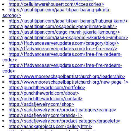
https://cellularwarehousett.com/Accessories>
https://jasatitipan.com/jasa-titipan-barang-jakarta-
sorong/>
https://jasatitipan.com/jasa-titipan-barang/hubungi-kami/>
https://jasatitipan.com/ekspedisi-pengiriman-buah/>
https://jasatitipan.com/cargo-murah-jakarta-lampung/>
https://jasatitipan.com/jasa-ekspedisi-jakarta-ke-ambon/>
https://ffadvanceserverupdates.com/category/blog/>
https://ffadvanceserverupdates.com/free-fire-max/>
https://ffadvanceserverupdates.com/free-fire-redeem-
code/>
https://ffadvanceserverupdates.com/free-fire-redeem-
code>
https://www.mooreschapelbaptistchurch.org/leadership>
https://www.mooreschapelbaptistchurch.org/new-page-1>
https://punchtheworld.com/portfolio>
https://punchtheworld.com/about>
https://punchtheworld.com/contact>
https://sadafjewelry.com/shop>
https://sadafjewelry.com/product-category/earings>
https://sadafjewelry.com/brands-1>
https://sadafjewelry.com/product-category/bracelets>
https://ashokaprojects.com/gallery.html>