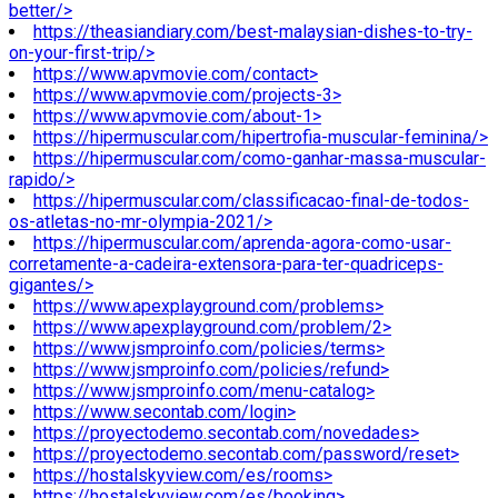
better/>
https://theasiandiary.com/best-malaysian-dishes-to-try-
on-your-first-trip/>
https://www.apvmovie.com/contact>
https://www.apvmovie.com/projects-3>
https://www.apvmovie.com/about-1>
https://hipermuscular.com/hipertrofia-muscular-feminina/>
https://hipermuscular.com/como-ganhar-massa-muscular-
rapido/>
https://hipermuscular.com/classificacao-final-de-todos-
os-atletas-no-mr-olympia-2021/>
https://hipermuscular.com/aprenda-agora-como-usar-
corretamente-a-cadeira-extensora-para-ter-quadriceps-
gigantes/>
https://www.apexplayground.com/problems>
https://www.apexplayground.com/problem/2>
https://www.jsmproinfo.com/policies/terms>
https://www.jsmproinfo.com/policies/refund>
https://www.jsmproinfo.com/menu-catalog>
https://www.secontab.com/login>
https://proyectodemo.secontab.com/novedades>
https://proyectodemo.secontab.com/password/reset>
https://hostalskyview.com/es/rooms>
https://hostalskyview.com/es/booking>