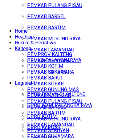
PEMKAB PULANG PISAU
PEMKAB BARSEL
PEMKAB BARTIM
Home
Headline
PEMKAB MURUNG RAYA
Hukum & Peristiwa
Kalteng
PEMKAB LAMANDAU
PEMPROV KALTENG
PEMKO PALANGKARAYA
PEMKAB SERUYAN
PEMKAB KOTIM
PEMKAB SUKAMARA
PEMKAB KAPUAS
PEMKAB BARUT
Legislatif
PEMKAB KOBAR
PEMKAB GUNUNG MAS
DPRD PROVINSI KALTENG
PEMKAB KATINGAN
PEMKAB PULANG PISAU
DPRD KOTA PALANGKA RAYA
PEMKAB BARSEL
PEMKAB BARTIM
DPRD KOTIM
PEMKAB MURUNG RAYA
PEMKAB LAMANDAU
DPRD KAPUAS
PEMKAB SERUYAN
PEMKAB SUKAMARA