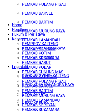
PEMKAB PULANG PISAU
PEMKAB BARSEL
PEMKAB BARTIM
Home
Headline
PEMKAB MURUNG RAYA
Hukum & Peristiwa
Kalteng
PEMKAB LAMANDAU
PEMPROV KALTENG
PEMKO PALANGKARAYA
PEMKAB SERUYAN
PEMKAB KOTIM
PEMKAB SUKAMARA
PEMKAB KAPUAS
PEMKAB BARUT
Legislatif
PEMKAB KOBAR
PEMKAB GUNUNG MAS
DPRD PROVINSI KALTENG
PEMKAB KATINGAN
PEMKAB PULANG PISAU
DPRD KOTA PALANGKA RAYA
PEMKAB BARSEL
PEMKAB BARTIM
DPRD KOTIM
PEMKAB MURUNG RAYA
PEMKAB LAMANDAU
DPRD KAPUAS
PEMKAB SERUYAN
PEMKAB SUKAMARA