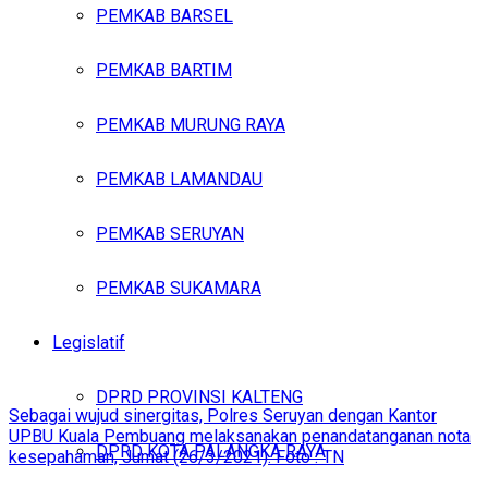
PEMKAB BARSEL
PEMKAB BARTIM
PEMKAB MURUNG RAYA
PEMKAB LAMANDAU
PEMKAB SERUYAN
PEMKAB SUKAMARA
Legislatif
DPRD PROVINSI KALTENG
Sebagai wujud sinergitas, Polres Seruyan dengan Kantor
UPBU Kuala Pembuang melaksanakan penandatanganan nota
DPRD KOTA PALANGKA RAYA
kesepahaman, Jumat (26/3/2021). Foto : TN