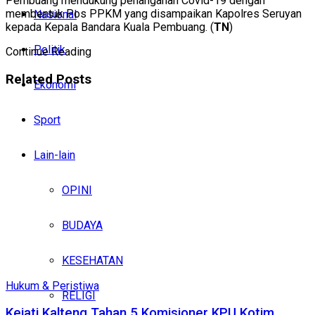
Pembuang mendukung penanganan Covid-19 dengan
membentuk Pos PPKM yang disampaikan Kapolres Seruyan
Nasional
kepada Kepala Bandara Kuala Pembuang. (
TN
)
Politik
Continue Reading
Related
Posts
Ekonomi
Sport
Lain-lain
OPINI
BUDAYA
KESEHATAN
Hukum & Peristiwa
RELIGI
Kejati Kalteng Tahan 5 Komisioner KPU Kotim,