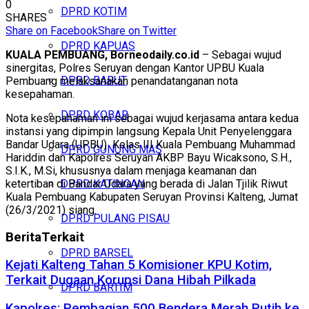
0
DPRD KOTIM
SHARES
Share on Facebook
Share on Twitter
DPRD KAPUAS
KUALA PEMBUANG, Borneodaily.co.id
– Sebagai wujud
sinergitas, Polres Seruyan dengan Kantor UPBU Kuala
DPRD BARUT
Pembuang melaksanakan penandatanganan nota
kesepahaman.
DPRD KOBAR
Nota kesepahaman ini sebagai wujud kerjasama antara kedua
instansi yang dipimpin langsung Kepala Unit Penyelenggara
Bandar Udara (UPBU) Kelas III Kuala Pembuang Muhammad
DPRD GUNUNG MAS
Hariddin dan Kapolres Seruyan AKBP Bayu Wicaksono, S.H.,
S.I.K., M.Si, khususnya dalam menjaga keamanan dan
ketertiban di Bandar Udara yang berada di Jalan Tjilik Riwut
DPRD KATINGAN
Kuala Pembuang Kabupaten Seruyan Provinsi Kalteng, Jumat
(26/3/2021) siang.
DPRD PULANG PISAU
Berita
Terkait
DPRD BARSEL
Kejati Kalteng Tahan 5 Komisioner KPU Kotim,
Terkait Dugaan Korupsi Dana Hibah Pilkada
DPRD BARTIM
Kapolres: Pembagian 500 Bendera Merah Putih ke