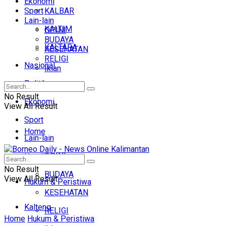
Ekonomi
Sport
KALBAR
Lain-lain
KALTIM
OPINI
BUDAYA
KALTARA
KESEHATAN
RELIGI
Nasional
Iklan
Politik
No Result
Ekonomi
View All Result
Sport
Home
Lain-lain
OPINI
Headline
No Result
BUDAYA
View All Result
Hukum & Peristiwa
KESEHATAN
Kalteng
RELIGI
Home
Hukum & Peristiwa