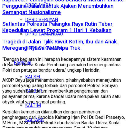
DPRD MURA
Pengguna Jalan Bentuk Ajakan Menumbuhkan
Semangat Nasionalisme
DPRD SERUYAN
Satlantas Polresta Palangka Raya Rutin Tebar
Kepedulian Lewat Program 1 Hari 1 Kebaikan
DPRD LAMANDAU
Tragedi di Jalan Tjilik Riwut Kotim, Ibu dan Anak
Meregang Nyawa Tertimpa Truk
DPRD SUKAMARA
“Dengan kegiatan ini, harapan kedepannya sistem keamanan
Regional
di Bandar Udara Kuala Pembuang semakin bersinergi antara
Polri dan petugas bandar udara,” ungkap Hariddin.
KALSEL
AKBP Bayu juga menambahkan, pihaknyabakan menerjunkan
personel yang paling terbaik dari personel Polres Seruyan
KALBAR
yang sudah baik dalam memberikan pengamanan dan
pelayanan prima, karena bandar udara merupakan salah satu
obyek vital yang sangat penting.
KALTIM
Kegiatan kemudian dilanjutkan dengan pemberian
penghargaan dari Kapolda Kalteng Irjen Pol Dr. Dedi Prasetyo,
KALTARA
M.Hum., M.Si., M.M terkait keberhasilan Bandar Udara Kuala