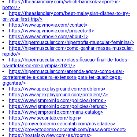
https://theasiandiary.com/which-bangkok-airport-is-
better/>
https://theasiandiary.com/best-malaysian-dishes-to-try-
on-your-first-trip/>
https://www.apvmovie.com/contact>
https://www.apvmovie.com/projects-3>
https://www.apvmovie.com/about-1>
https://hipermuscular.com/hipertrofia-muscular-feminina/>
https://hipermuscular.com/como-ganhar-massa-muscular-
rapido/>
https://hipermuscular.com/classificacao-final-de-todos-
os-atletas-no-mr-olympia-2021/>
https://hipermuscular.com/aprenda-agora-como-usar-
corretamente-a-cadeira-extensora-para-ter-quadriceps-
gigantes/>
https://www.apexplayground.com/problems>
https://www.apexplayground.com/problem/2>
https://www.jsmproinfo.com/policies/terms>
https://www.jsmproinfo.com/policies/refund>
https://www.jsmproinfo.com/menu-catalog>
https://www.secontab.com/login>
https://proyectodemo.secontab.com/novedades>
https://proyectodemo.secontab.com/password/reset>
https://hostalskyview.com/es/rooms>