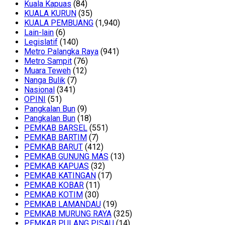
Kuala Kapuas
(84)
KUALA KURUN
(35)
KUALA PEMBUANG
(1,940)
Lain-lain
(6)
Legislatif
(140)
Metro Palangka Raya
(941)
Metro Sampit
(76)
Muara Teweh
(12)
Nanga Bulik
(7)
Nasional
(341)
OPINI
(51)
Pangkalan Bun
(9)
Pangkalan Bun
(18)
PEMKAB BARSEL
(551)
PEMKAB BARTIM
(7)
PEMKAB BARUT
(412)
PEMKAB GUNUNG MAS
(13)
PEMKAB KAPUAS
(32)
PEMKAB KATINGAN
(17)
PEMKAB KOBAR
(11)
PEMKAB KOTIM
(30)
PEMKAB LAMANDAU
(19)
PEMKAB MURUNG RAYA
(325)
PEMKAB PULANG PISAU
(14)