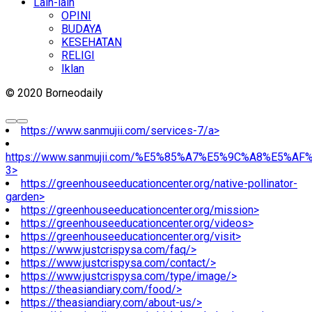
Lain-lain
OPINI
BUDAYA
KESEHATAN
RELIGI
Iklan
© 2020 Borneodaily
https://www.sanmujii.com/services-7/a>
https://www.sanmujii.com/%E5%85%A7%E5%9C%A8%E5%A
3>
https://greenhouseeducationcenter.org/native-pollinator-
garden>
https://greenhouseeducationcenter.org/mission>
https://greenhouseeducationcenter.org/videos>
https://greenhouseeducationcenter.org/visit>
https://www.justcrispysa.com/faq/>
https://www.justcrispysa.com/contact/>
https://www.justcrispysa.com/type/image/>
https://theasiandiary.com/food/>
https://theasiandiary.com/about-us/>