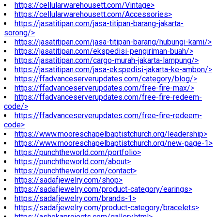
https://cellularwarehousett.com/Vintage>
https://cellularwarehousett.com/Accessories>
https://jasatitipan.com/jasa-titipan-barang-jakarta-
sorong/>
https://jasatitipan.com/jasa-titipan-barang/hubungi-kami/>
https://jasatitipan.com/ekspedisi-pengiriman-buah/>
https://jasatitipan.com/cargo-murah-jakarta-lampung/>
https://jasatitipan.com/jasa-ekspedisi-jakarta-ke-ambon/>
https://ffadvanceserverupdates.com/category/blog/>
https://ffadvanceserverupdates.com/free-fire-max/>
https://ffadvanceserverupdates.com/free-fire-redeem-
code/>
https://ffadvanceserverupdates.com/free-fire-redeem-
code>
https://www.mooreschapelbaptistchurch.org/leadership>
https://www.mooreschapelbaptistchurch.org/new-page-1>
https://punchtheworld.com/portfolio>
https://punchtheworld.com/about>
https://punchtheworld.com/contact>
https://sadafjewelry.com/shop>
https://sadafjewelry.com/product-category/earings>
https://sadafjewelry.com/brands-1>
https://sadafjewelry.com/product-category/bracelets>
https://ashokaprojects.com/gallery.html>