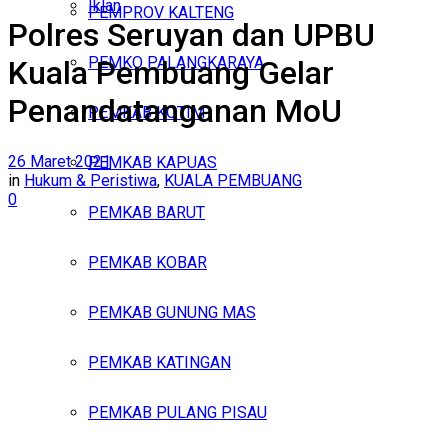
Iklan
PEMPROV KALTENG
Polres Seruyan dan UPBU
Jumat, Agustus 7, 2026
PEMKO PALANGKARAYA
Kuala Pembuang Gelar
Penandatanganan MoU
PEMKAB KOTIM
26 Maret 2021
PEMKAB KAPUAS
in
Hukum & Peristiwa
,
KUALA PEMBUANG
0
PEMKAB BARUT
PEMKAB KOBAR
PEMKAB GUNUNG MAS
PEMKAB KATINGAN
PEMKAB PULANG PISAU