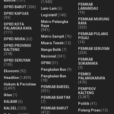
Buntok
(151)
(1,940)
PEMKAB
DPRD BARUT
(306)
Lain-Lain
(6)
LAMANDAU
(19)
DPRD KAPUAS
Legislatif
(140)
(93)
PEMKAB MURUNG
Metro Palangka
RAYA
DPRD KOTA
Raya
(325)
PALANGKA RAYA
(941)
(111)
PEMKAB PULANG
Metro Sampit
(76)
PISAU
DPRD MURA
(62)
(14)
Muara Teweh
(12)
DPRD PROVINSI
PEMKAB SERUYAN
KALTENG
Nanga Bulik
(7)
(224)
(318)
Nasional
(341)
PEMKAB
DPRD SERUYAN
OPINI
(51)
SUKAMARA
(135)
(3)
Pangkalan Bun
(9)
Ekonomi
(92)
PEMKO
Pangkalan Bun
Headline
(1,859)
PALANGKARAYA
(18)
(470)
Hukum & Peristiwa
PEMKAB BARSEL
(3,497)
PEMPROV
(551)
KALTENG
Iklan
(1)
(3,387)
PEMKAB BARTIM
KALBAR
(6)
(7)
Politik
(41)
KALSEL
(123)
PEMKAB BARUT
Pulang Pisau
(13)
(412)