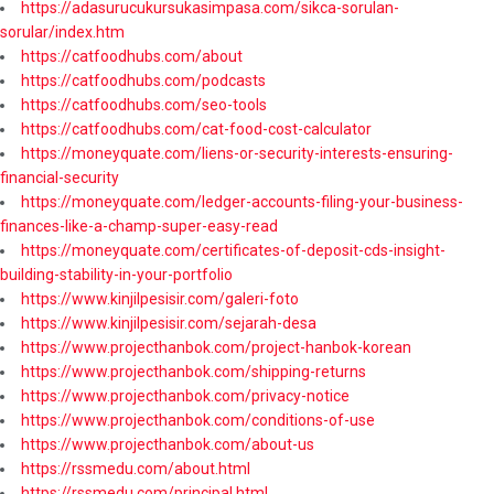
https://adasurucukursukasimpasa.com/sikca-sorulan-
sorular/index.htm
https://catfoodhubs.com/about
https://catfoodhubs.com/podcasts
https://catfoodhubs.com/seo-tools
https://catfoodhubs.com/cat-food-cost-calculator
https://moneyquate.com/liens-or-security-interests-ensuring-
financial-security
https://moneyquate.com/ledger-accounts-filing-your-business-
finances-like-a-champ-super-easy-read
https://moneyquate.com/certificates-of-deposit-cds-insight-
building-stability-in-your-portfolio
https://www.kinjilpesisir.com/galeri-foto
https://www.kinjilpesisir.com/sejarah-desa
https://www.projecthanbok.com/project-hanbok-korean
https://www.projecthanbok.com/shipping-returns
https://www.projecthanbok.com/privacy-notice
https://www.projecthanbok.com/conditions-of-use
https://www.projecthanbok.com/about-us
https://rssmedu.com/about.html
https://rssmedu.com/principal.html