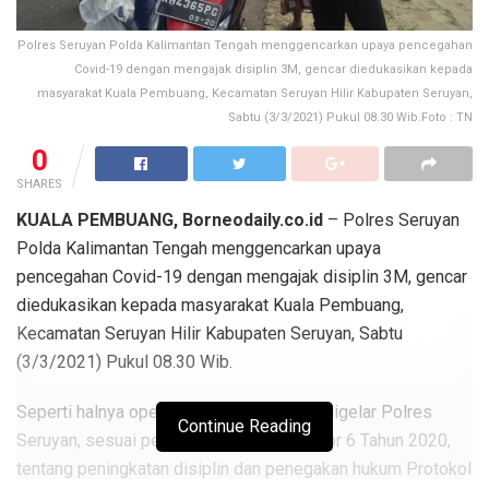
Polres Seruyan Polda Kalimantan Tengah menggencarkan upaya pencegahan
Covid-19 dengan mengajak disiplin 3M, gencar diedukasikan kepada
masyarakat Kuala Pembuang, Kecamatan Seruyan Hilir Kabupaten Seruyan,
Sabtu (3/3/2021) Pukul 08.30 Wib.Foto : TN
0
SHARES
KUALA PEMBUANG, Borneodaily.co.id
– Polres Seruyan
Polda Kalimantan Tengah menggencarkan upaya
pencegahan Covid-19 dengan mengajak disiplin 3M, gencar
diedukasikan kepada masyarakat Kuala Pembuang,
Kecamatan Seruyan Hilir Kabupaten Seruyan, Sabtu
(3/3/2021) Pukul 08.30 Wib.
Seperti halnya operasi yustisi yang rutin digelar Polres
Continue Reading
Seruyan, sesuai penegakkan Inpres Nomor 6 Tahun 2020,
tentang peningkatan disiplin dan penegakan hukum Protokol