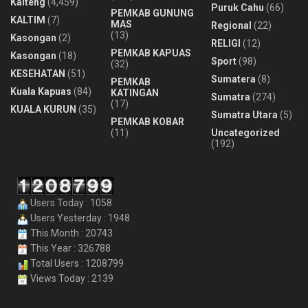
Kalteng
(4,459)
Puruk Cahu
(66)
PEMKAB GUNUNG
KALTIM
(7)
MAS
Regional
(22)
(13)
Kasongan
(2)
RELIGI
(12)
PEMKAB KAPUAS
Kasongan
(18)
Sport
(98)
(32)
KESEHATAN
(51)
Sumatera
(8)
PEMKAB
Kuala Kapuas
(84)
KATINGAN
Sumatra
(274)
(17)
KUALA KURUN
(35)
Sumatra Utara
(5)
PEMKAB KOBAR
(11)
Uncategorized
(192)
Users Today : 1058
Users Yesterday : 1948
This Month : 20743
This Year : 326788
Total Users : 1208799
Views Today : 2139