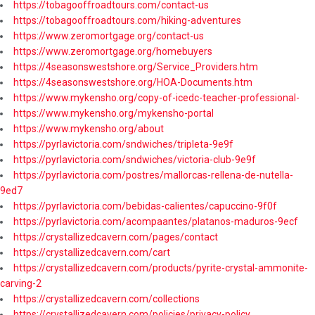
https://tobagooffroadtours.com/contact-us
https://tobagooffroadtours.com/hiking-adventures
https://www.zeromortgage.org/contact-us
https://www.zeromortgage.org/homebuyers
https://4seasonswestshore.org/Service_Providers.htm
https://4seasonswestshore.org/HOA-Documents.htm
https://www.mykensho.org/copy-of-icedc-teacher-professional-
https://www.mykensho.org/mykensho-portal
https://www.mykensho.org/about
https://pyrlavictoria.com/sndwiches/tripleta-9e9f
https://pyrlavictoria.com/sndwiches/victoria-club-9e9f
https://pyrlavictoria.com/postres/mallorcas-rellena-de-nutella-
9ed7
https://pyrlavictoria.com/bebidas-calientes/capuccino-9f0f
https://pyrlavictoria.com/acompaantes/platanos-maduros-9ecf
https://crystallizedcavern.com/pages/contact
https://crystallizedcavern.com/cart
https://crystallizedcavern.com/products/pyrite-crystal-ammonite-
carving-2
https://crystallizedcavern.com/collections
https://crystallizedcavern.com/policies/privacy-policy