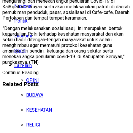
mengurangi dan menekan angka penularan Covid-19 di
Nasional
Kabupaten Seruyan serta akan melaksanakan patroli di daerah
pemukiman penduduk, pasar, sosialisasi di Cafe-cafe, Daerah
Pertokoan dan tempat tempat keramaian.
Politik
”Dengan melaksanakan sosialisasi, ini merupakan bentuk
keperdulian Polri terhadap kesehatan masyarakat dan akan
Ekonomi
selalu hadir ditengah-tengah masyarakat untuk selalu
menghimbau agar mematuhi protokol kesehatan guna
Sport
amannya diri sendiri, keluarga dan orang sekitar serta
menekan angka penularan covid-19 di Kabupaten Seruyan,”
pungkasnya. (
TN
)
Lain-lain
Continue Reading
OPINI
Related
Posts
BUDAYA
KESEHATAN
RELIGI