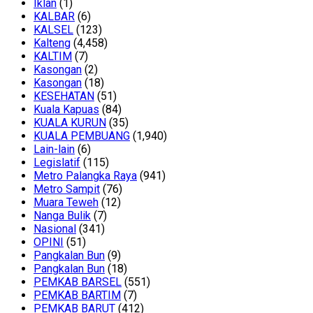
Iklan
(1)
KALBAR
(6)
KALSEL
(123)
Kalteng
(4,458)
KALTIM
(7)
Kasongan
(2)
Kasongan
(18)
KESEHATAN
(51)
Kuala Kapuas
(84)
KUALA KURUN
(35)
KUALA PEMBUANG
(1,940)
Lain-lain
(6)
Legislatif
(115)
Metro Palangka Raya
(941)
Metro Sampit
(76)
Muara Teweh
(12)
Nanga Bulik
(7)
Nasional
(341)
OPINI
(51)
Pangkalan Bun
(9)
Pangkalan Bun
(18)
PEMKAB BARSEL
(551)
PEMKAB BARTIM
(7)
PEMKAB BARUT
(412)