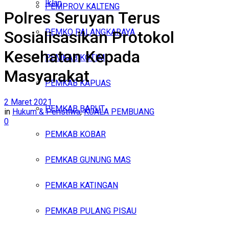
Iklan
PEMPROV KALTENG
Polres Seruyan Terus
Kamis, Agustus 6, 2026
PEMKO PALANGKARAYA
Sosialisasikan Protokol
Kesehatan Kepada
PEMKAB KOTIM
Masyarakat
PEMKAB KAPUAS
2 Maret 2021
PEMKAB BARUT
in
Hukum & Peristiwa
,
KUALA PEMBUANG
0
PEMKAB KOBAR
PEMKAB GUNUNG MAS
PEMKAB KATINGAN
PEMKAB PULANG PISAU