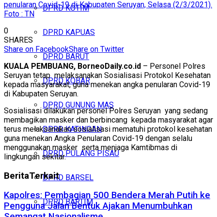
penularan Covid-19 di Kabupaten Seruyan, Selasa (2/3/2021).
DPRD KOTIM
Foto : TN
0
DPRD KAPUAS
SHARES
Share on Facebook
Share on Twitter
DPRD BARUT
KUALA PEMBUANG, BorneoDaily.co.id
– Personel Polres
Seruyan tetap melaksanakan Sosialisasi Protokol Kesehatan
DPRD KOBAR
kepada masyarakat, guna menekan angka penularan Covid-19
di Kabupaten Seruyan.
DPRD GUNUNG MAS
Sosialisasi dilakukan personel Polres Seruyan yang sedang
membagikan masker dan berbincang kepada masyarakat agar
terus melaksanakan sosialisasi mematuhi protokol kesehatan
DPRD KATINGAN
guna menekan Angka Penularan Covid-19 dengan selalu
menggunakan masker serta menjaga Kamtibmas di
DPRD PULANG PISAU
lingkungan sekitar.
Berita
Terkait
DPRD BARSEL
Kapolres: Pembagian 500 Bendera Merah Putih ke
DPRD BARTIM
Pengguna Jalan Bentuk Ajakan Menumbuhkan
Semangat Nasionalisme