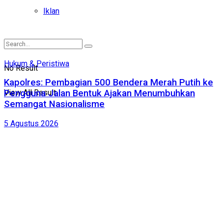
Iklan
Hukum & Peristiwa
No Result
Kapolres: Pembagian 500 Bendera Merah Putih ke
View All Result
Pengguna Jalan Bentuk Ajakan Menumbuhkan
Semangat Nasionalisme
5 Agustus 2026