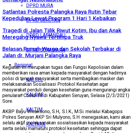
DPRD MURA
Satlantas Polresta Palangka Raya Rutin Tebar
Kepedulian Lewat Program 1 Hari 1 Kebaikan
DPRD SERUYAN
Tragedi di Jalan Tjilik Riwut Kotim, Ibu dan Anak
DPRD LAMANDAU
Meregang Nyawa Tertimpa Truk
Belasan Rumah Warga dan Sekolah Terbakar di
DPRD SUKAMARA
Jalan dr. Murjani Palangka Raya
Regional
Kegiatan ini merupakan tugas dan Fungsi Kepolisian dalam
memberikan rasa aman kepada masyarakat dengan hadirnya
polisi di tengah masyarakat serta membagikan masker dan
KALSEL
melaksanakan Sosialisasi Protokol Kesehatan agar
masyarakat perduli dengan kesehatan guna mengurangi angka
KALBAR
penularan Covid-19 di Kabupaten Seruyan, Selasa (2/3/2021)
Sore.
KALTIM
AKBP Bayu Wicaksono, S.H,. S.I.K., M.Si. melalui Kabagops
Polres Seruyan AKP Sri Mulyono, S.H. menegaskan, kami akan
selalu aktif melaksanakan sosialisasikan kepada masyarakat
KALTARA
serta selalu mamatuhi protokol kesehatan sehingga dapat