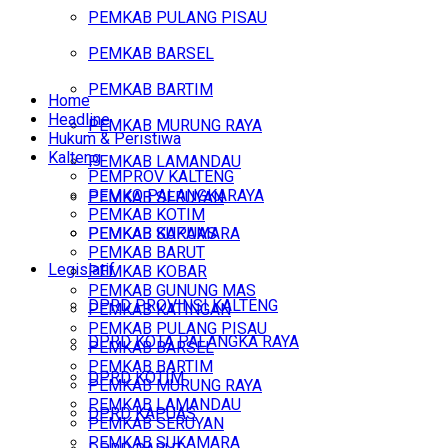
PEMKAB PULANG PISAU
PEMKAB BARSEL
PEMKAB BARTIM
Home
Headline
PEMKAB MURUNG RAYA
Hukum & Peristiwa
Kalteng
PEMKAB LAMANDAU
PEMPROV KALTENG
PEMKO PALANGKARAYA
PEMKAB SERUYAN
PEMKAB KOTIM
PEMKAB SUKAMARA
PEMKAB KAPUAS
PEMKAB BARUT
Legislatif
PEMKAB KOBAR
PEMKAB GUNUNG MAS
DPRD PROVINSI KALTENG
PEMKAB KATINGAN
PEMKAB PULANG PISAU
DPRD KOTA PALANGKA RAYA
PEMKAB BARSEL
PEMKAB BARTIM
DPRD KOTIM
PEMKAB MURUNG RAYA
PEMKAB LAMANDAU
DPRD KAPUAS
PEMKAB SERUYAN
PEMKAB SUKAMARA