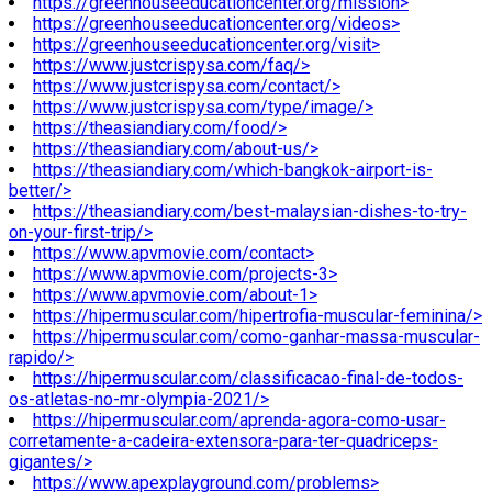
https://greenhouseeducationcenter.org/mission>
https://greenhouseeducationcenter.org/videos>
https://greenhouseeducationcenter.org/visit>
https://www.justcrispysa.com/faq/>
https://www.justcrispysa.com/contact/>
https://www.justcrispysa.com/type/image/>
https://theasiandiary.com/food/>
https://theasiandiary.com/about-us/>
https://theasiandiary.com/which-bangkok-airport-is-
better/>
https://theasiandiary.com/best-malaysian-dishes-to-try-
on-your-first-trip/>
https://www.apvmovie.com/contact>
https://www.apvmovie.com/projects-3>
https://www.apvmovie.com/about-1>
https://hipermuscular.com/hipertrofia-muscular-feminina/>
https://hipermuscular.com/como-ganhar-massa-muscular-
rapido/>
https://hipermuscular.com/classificacao-final-de-todos-
os-atletas-no-mr-olympia-2021/>
https://hipermuscular.com/aprenda-agora-como-usar-
corretamente-a-cadeira-extensora-para-ter-quadriceps-
gigantes/>
https://www.apexplayground.com/problems>