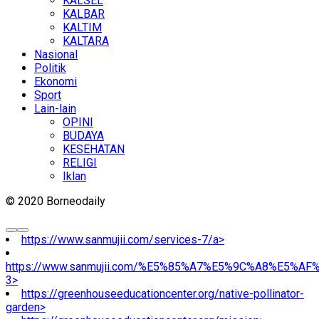
KALSEL
KALBAR
KALTIM
KALTARA
Nasional
Politik
Ekonomi
Sport
Lain-lain
OPINI
BUDAYA
KESEHATAN
RELIGI
Iklan
© 2020 Borneodaily
https://www.sanmujii.com/services-7/a>
https://www.sanmujii.com/%E5%85%A7%E5%9C%A8%E5%A
3>
https://greenhouseeducationcenter.org/native-pollinator-
garden>