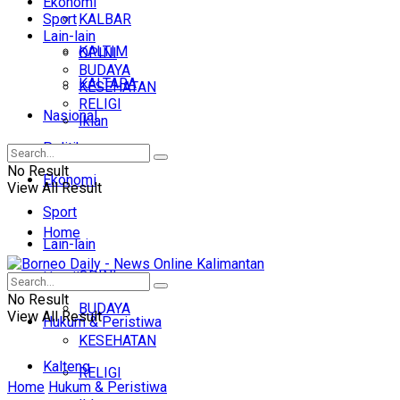
Ekonomi
Sport
KALBAR
Lain-lain
KALTIM
OPINI
BUDAYA
KALTARA
KESEHATAN
RELIGI
Nasional
Iklan
Politik
No Result
Ekonomi
View All Result
Sport
Home
Lain-lain
OPINI
Headline
No Result
BUDAYA
View All Result
Hukum & Peristiwa
KESEHATAN
Kalteng
RELIGI
Home
Hukum & Peristiwa