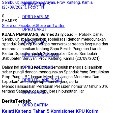
Sembuluh ,Kabupaten Seruyan, Prov. Kalteng, Kamis
DPRD KOTIM
(23/09/2021). Foto : TN
0
DPRD KAPUAS
SHARES
Share on Facebook
Share on Twitter
DPRD BARUT
KUALA PEMBUANG, BorneoDaily.co.id
– Polsek Danau
Sembuluh, melaksanakan sosialisasi dengan menggunakan
DPRD KOBAR
spanduk kunjungi beberapa masyarakat secara langsung dan
mensosialisasikan tentang Sapu Bersih Pungutan Liar di
Kantor Desa Sembuluh 2, Kecamatan Danau Sembuluh
DPRD GUNUNG MAS
,Kabupaten Seruyan, Prov. Kalteng, Kamis (23/09/2021).
Dalam hal ini Polsek Danau Sembuluh mensosialisasikan
DPRD KATINGAN
saber pungli dengan menggunakan Spanduk Yang Bertuliskan
Stop Pungli !!! “Jangan Memberi Jangan Menerima Dan
DPRD PULANG PISAU
Laporkan“ ada pungli laporkan segera, serta
Mensosialisasikan Peraturan Presiden nomor 87 tahun 2016
tentang Satuan tugas sapu bersih pungutan liar.
DPRD BARSEL
Berita
Terkait
DPRD BARTIM
Kejati Kalteng Tahan 5 Komisioner KPU Kotim,