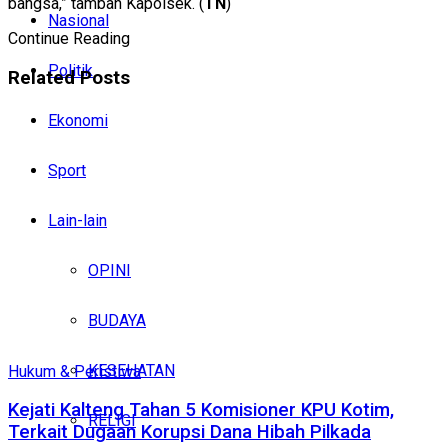
bangsa,” tambah Kapolsek. (
TN
)
Nasional
Continue Reading
Politik
Related
Posts
Ekonomi
Sport
Lain-lain
OPINI
BUDAYA
KESEHATAN
Hukum & Peristiwa
Kejati Kalteng Tahan 5 Komisioner KPU Kotim,
RELIGI
Terkait Dugaan Korupsi Dana Hibah Pilkada