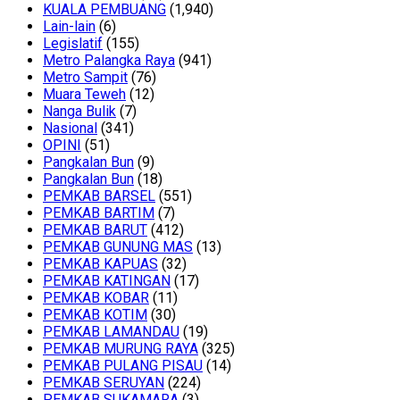
KUALA PEMBUANG
(1,940)
Lain-lain
(6)
Legislatif
(155)
Metro Palangka Raya
(941)
Metro Sampit
(76)
Muara Teweh
(12)
Nanga Bulik
(7)
Nasional
(341)
OPINI
(51)
Pangkalan Bun
(9)
Pangkalan Bun
(18)
PEMKAB BARSEL
(551)
PEMKAB BARTIM
(7)
PEMKAB BARUT
(412)
PEMKAB GUNUNG MAS
(13)
PEMKAB KAPUAS
(32)
PEMKAB KATINGAN
(17)
PEMKAB KOBAR
(11)
PEMKAB KOTIM
(30)
PEMKAB LAMANDAU
(19)
PEMKAB MURUNG RAYA
(325)
PEMKAB PULANG PISAU
(14)
PEMKAB SERUYAN
(224)
PEMKAB SUKAMARA
(3)