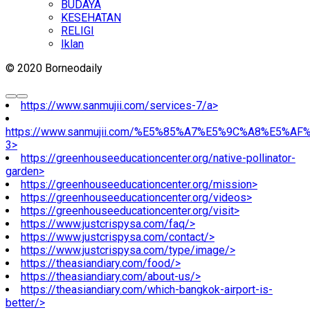
BUDAYA
KESEHATAN
RELIGI
Iklan
© 2020 Borneodaily
https://www.sanmujii.com/services-7/a>
https://www.sanmujii.com/%E5%85%A7%E5%9C%A8%E5%A
3>
https://greenhouseeducationcenter.org/native-pollinator-
garden>
https://greenhouseeducationcenter.org/mission>
https://greenhouseeducationcenter.org/videos>
https://greenhouseeducationcenter.org/visit>
https://www.justcrispysa.com/faq/>
https://www.justcrispysa.com/contact/>
https://www.justcrispysa.com/type/image/>
https://theasiandiary.com/food/>
https://theasiandiary.com/about-us/>
https://theasiandiary.com/which-bangkok-airport-is-
better/>