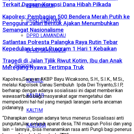
Terkait Dugaan Korupsi Dana Hibah Pilkada
DPRD MURA
Kapolres: Pembagian 500 Bendera Merah Putih ke
DPRD SERUYAN
Pengguna Jalan Bentuk Ajakan Menumbuhkan
Semangat Nasionalisme
DPRD LAMANDAU
Satlantas Polresta Palangka Raya Rutin Tebar
Kepedulian Lewat Program 1 Hari 1 Kebaikan
DPRD SUKAMARA
Tragedi di Jalan Tjilik Riwut Kotim, Ibu dan Anak
Regional
Meregang Nyawa Tertimpa Truk
Kapolres Seruyan AKBP Bayu Wicaksono, S.H., S.I.K., M.Si.,
KALSEL
melalui Kapolsek Danau Sembuluh Ipda Dwi Triyanto,S.I.P,
berharap dengan adanya sosialisasi ini dapat memberikan
KALBAR
wawasan baru bagi masyarakat agar mengetahui dan
mempedomi hal-hal yang menjadi larangan serta ancaman
pidananya.
KALTIM
“Diharapkan dengan adanya terus menerus Sosialisasi anti
pungutan liar, seluruh aparat desa, TNI maupun Polisi dan yang
KALTARA
lain – lainnya , bisa menanamkan rasa anti Pungli bagi penerus