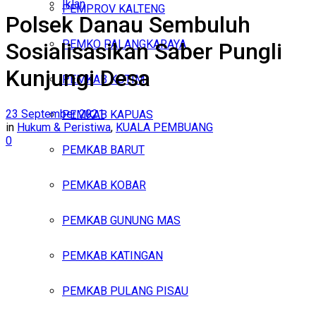
Iklan
PEMPROV KALTENG
Polsek Danau Sembuluh
Minggu, Agustus 9, 2026
PEMKO PALANGKARAYA
Sosialisasikan Saber Pungli
Kunjungi Desa
PEMKAB KOTIM
23 September 2021
PEMKAB KAPUAS
in
Hukum & Peristiwa
,
KUALA PEMBUANG
0
PEMKAB BARUT
PEMKAB KOBAR
PEMKAB GUNUNG MAS
PEMKAB KATINGAN
PEMKAB PULANG PISAU