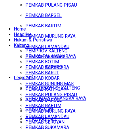
PEMKAB PULANG PISAU
PEMKAB BARSEL
PEMKAB BARTIM
Home
Headline
PEMKAB MURUNG RAYA
Hukum & Peristiwa
Kalteng
PEMKAB LAMANDAU
PEMPROV KALTENG
PEMKO PALANGKARAYA
PEMKAB SERUYAN
PEMKAB KOTIM
PEMKAB SUKAMARA
PEMKAB KAPUAS
PEMKAB BARUT
Legislatif
PEMKAB KOBAR
PEMKAB GUNUNG MAS
DPRD PROVINSI KALTENG
PEMKAB KATINGAN
PEMKAB PULANG PISAU
DPRD KOTA PALANGKA RAYA
PEMKAB BARSEL
PEMKAB BARTIM
DPRD KOTIM
PEMKAB MURUNG RAYA
PEMKAB LAMANDAU
DPRD KAPUAS
PEMKAB SERUYAN
PEMKAB SUKAMARA