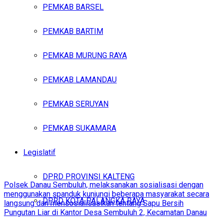
PEMKAB BARSEL
PEMKAB BARTIM
PEMKAB MURUNG RAYA
PEMKAB LAMANDAU
PEMKAB SERUYAN
PEMKAB SUKAMARA
Legislatif
DPRD PROVINSI KALTENG
Polsek Danau Sembuluh, melaksanakan sosialisasi dengan
menggunakan spanduk kunjungi beberapa masyarakat secara
DPRD KOTA PALANGKA RAYA
langsung dan mensosialisasikan tentang Sapu Bersih
Pungutan Liar di Kantor Desa Sembuluh 2, Kecamatan Danau