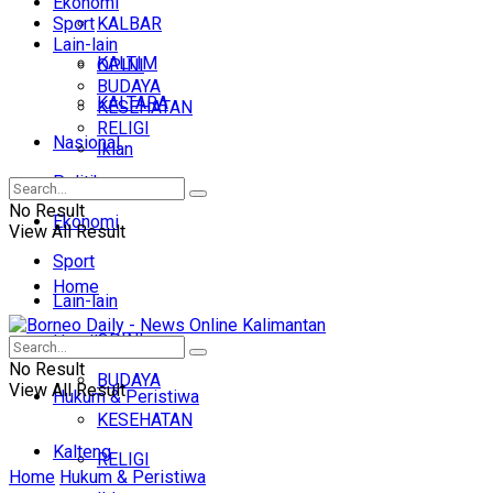
Ekonomi
Sport
KALBAR
Lain-lain
KALTIM
OPINI
BUDAYA
KALTARA
KESEHATAN
RELIGI
Nasional
Iklan
Politik
No Result
Ekonomi
View All Result
Sport
Home
Lain-lain
OPINI
Headline
No Result
BUDAYA
View All Result
Hukum & Peristiwa
KESEHATAN
Kalteng
RELIGI
Home
Hukum & Peristiwa