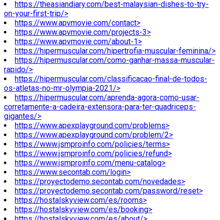
https://theasiandiary.com/best-malaysian-dishes-to-try-
on-your-first-trip/>
https://www.apvmovie.com/contact>
https://www.apvmovie.com/projects-3>
https://www.apvmovie.com/about-1>
https://hipermuscular.com/hipertrofia-muscular-feminina/>
https://hipermuscular.com/como-ganhar-massa-muscular-
rapido/>
https://hipermuscular.com/classificacao-final-de-todos-
os-atletas-no-mr-olympia-2021/>
https://hipermuscular.com/aprenda-agora-como-usar-
corretamente-a-cadeira-extensora-para-ter-quadriceps-
gigantes/>
https://www.apexplayground.com/problems>
https://www.apexplayground.com/problem/2>
https://www.jsmproinfo.com/policies/terms>
https://www.jsmproinfo.com/policies/refund>
https://www.jsmproinfo.com/menu-catalog>
https://www.secontab.com/login>
https://proyectodemo.secontab.com/novedades>
https://proyectodemo.secontab.com/password/reset>
https://hostalskyview.com/es/rooms>
https://hostalskyview.com/es/booking>
https://hostalskyview.com/es/about/>