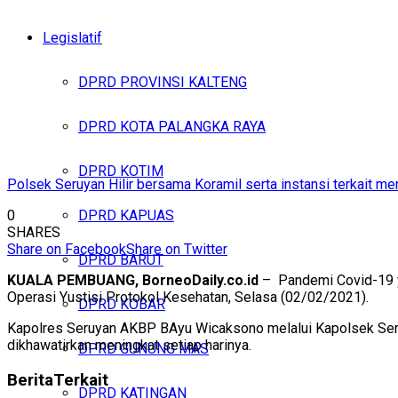
Legislatif
DPRD PROVINSI KALTENG
DPRD KOTA PALANGKA RAYA
DPRD KOTIM
Polsek Seruyan Hilir bersama Koramil serta instansi terkait m
0
DPRD KAPUAS
SHARES
Share on Facebook
Share on Twitter
DPRD BARUT
KUALA PEMBUANG, BorneoDaily.co.id
– Pandemi Covid-19 ya
Operasi Yustisi Protokol Kesehatan, Selasa (02/02/2021).
DPRD KOBAR
Kapolres Seruyan AKBP BAyu Wicaksono melalui Kapolsek Seru
dikhawatirkan meningkat setiap harinya.
DPRD GUNUNG MAS
Berita
Terkait
DPRD KATINGAN