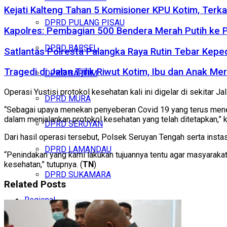
Kejati Kalteng Tahan 5 Komisioner KPU Kotim, Terka
DPRD PULANG PISAU
Kapolres: Pembagian 500 Bendera Merah Putih ke
DPRD BARSEL
Satlantas Polresta Palangka Raya Rutin Tebar Kepe
Tragedi di Jalan Tjilik Riwut Kotim, Ibu dan Anak 
DPRD BARTIM
Operasi Yustisi protokol kesehatan kali ini digelar di sekitar
DPRD MURA
“Sebagai upaya menekan penyeberan Covid 19 yang terus meneru
dalam menjalankan protokol kesehatan yang telah ditetapkan,” 
DPRD SERUYAN
Dari hasil operasi tersebut, Polsek Seruyan Tengah serta insta
DPRD LAMANDAU
“Penindakan yang kami lakukan tujuannya tentu agar masyarak
kesehatan,” tutupnya. (
TN
)
DPRD SUKAMARA
Related
Posts
Regional
KALSEL