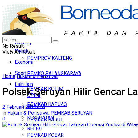
KALBAR
Headline
KALTIM
Hukum & Peristiwa
KALTARA
Nasional
Kalteng
No Result
Politik
View All Result
PEMPROV KALTENG
Ekonomi
Sport
PEMKO PALANGKARAYA
Home
Hukum & Peristiwa
Lain-lain
Polsek Seruyan Hilir Gencar L
PEMKAB KOTIM
OPINI
PEMKAB KAPUAS
BUDAYA
2 Februari 2021
in
Hukum & Peristiwa
,
PEMKAB SERUYAN
KESEHATAN
0
PEMKAB BARUT
RELIGI
PEMKAB KOBAR