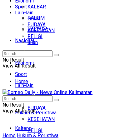
Ekonomi
Sport
KALBAR
Lain-lain
KALTIM
OPINI
BUDAYA
KALTARA
KESEHATAN
RELIGI
Nasional
Iklan
Politik
No Result
Ekonomi
View All Result
Sport
Home
Lain-lain
OPINI
Headline
No Result
BUDAYA
View All Result
Hukum & Peristiwa
KESEHATAN
Kalteng
RELIGI
Home
Hukum & Peristiwa