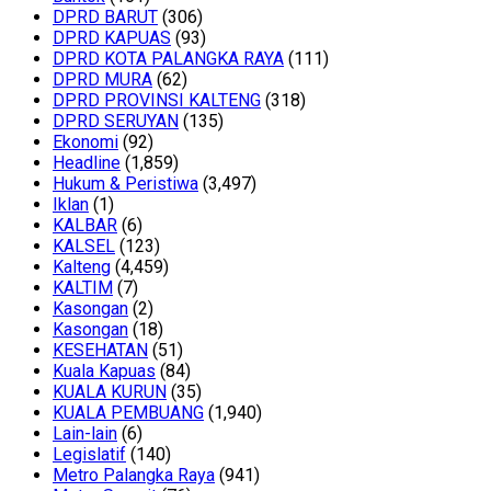
DPRD BARUT
(306)
DPRD KAPUAS
(93)
DPRD KOTA PALANGKA RAYA
(111)
DPRD MURA
(62)
DPRD PROVINSI KALTENG
(318)
DPRD SERUYAN
(135)
Ekonomi
(92)
Headline
(1,859)
Hukum & Peristiwa
(3,497)
Iklan
(1)
KALBAR
(6)
KALSEL
(123)
Kalteng
(4,459)
KALTIM
(7)
Kasongan
(2)
Kasongan
(18)
KESEHATAN
(51)
Kuala Kapuas
(84)
KUALA KURUN
(35)
KUALA PEMBUANG
(1,940)
Lain-lain
(6)
Legislatif
(140)
Metro Palangka Raya
(941)