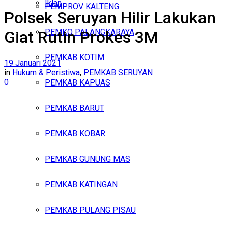
Iklan
PEMPROV KALTENG
Polsek Seruyan Hilir Lakukan
Jumat, Agustus 7, 2026
PEMKO PALANGKARAYA
Giat Rutin Prokes 3M
PEMKAB KOTIM
19 Januari 2021
in
Hukum & Peristiwa
,
PEMKAB SERUYAN
0
PEMKAB KAPUAS
PEMKAB BARUT
PEMKAB KOBAR
PEMKAB GUNUNG MAS
PEMKAB KATINGAN
PEMKAB PULANG PISAU