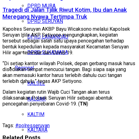
DPRD MURA
Tragedi di Jalan Tjilik Riwut Kotim, Ibu dan Anak
Meregang Nyawa Tertimpa Truk
DPRD SERUYAN
Kapolres Seruyan AKBP Bayu Wicaksono melalui Kapolsek
Seruyan Hilir AKP Setiyono mengungkapkan, kegiatan
DPRD LAMANDAU
tersebut sebagai salah satu upaya pencegahan terhadap
bentuk kepedulian kepada masyarakat Kecamatan Seruyan
DPRD SUKAMARA
Hilir agar terhindar dari Covid-19.
“Di setiap kantor wilayah Polsek, depan gerbang masuk harus
Regional
disediakan tempat mencucui tangan. Bagi siapa saja yang
akan memasuki kantor harus terlebih dahulu cuci tangan
terlebih dahulu,” tegas AKP Setiyono.
KALSEL
Dalam kegiatan rutin Wajib Cuci Tangan akan terus
dilaksanakan Polsek Seruyan Hilir sebagai abentuk
KALBAR
pencegahan penyebaran Covid-19. (
TN
)
KALTIM
Tags:
#polresseruyan
KALTARA
Related
Posts