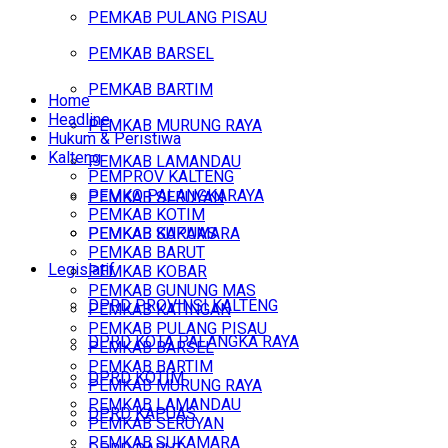
PEMKAB PULANG PISAU
PEMKAB BARSEL
PEMKAB BARTIM
Home
Headline
PEMKAB MURUNG RAYA
Hukum & Peristiwa
Kalteng
PEMKAB LAMANDAU
PEMPROV KALTENG
PEMKO PALANGKARAYA
PEMKAB SERUYAN
PEMKAB KOTIM
PEMKAB SUKAMARA
PEMKAB KAPUAS
PEMKAB BARUT
Legislatif
PEMKAB KOBAR
PEMKAB GUNUNG MAS
DPRD PROVINSI KALTENG
PEMKAB KATINGAN
PEMKAB PULANG PISAU
DPRD KOTA PALANGKA RAYA
PEMKAB BARSEL
PEMKAB BARTIM
DPRD KOTIM
PEMKAB MURUNG RAYA
PEMKAB LAMANDAU
DPRD KAPUAS
PEMKAB SERUYAN
PEMKAB SUKAMARA