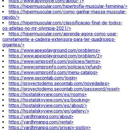
https://www.apvmovie.com/about-1>
https://hipermuscular.com/hipertrofia-muscular-feminina/>
https://hipermuscular.com/como-ganhar-massa-muscular-
rapido/>
https://hipermuscular.com/classificacao-final-de-todos-
os-atletas-no-mr-olympia-2021/>
https://hipermuscular.com/aprenda-agora-como-usar-
corretamente-a-cadeira-extensora-para-ter-quadriceps-
gigantes/>
https://www.apexplayground.com/problems>
https://www.apexplayground.com/problem/2>
https://www.jsmproinfo.com/policies/terms>
https://www.jsmproinfo.com/policies/refund>
https://www.jsmproinfo.com/menu-catalog>
https://www.secontab.com/login>
https://proyectodemo.secontab.com/novedades>
https://proyectodemo.secontab.com/password/reset>
https://hostalskyview.com/es/rooms>
https://hostalskyview.com/es/booking>
https://hostalskyview.com/es/about/>
https://hostalskyview.com/en/gallery/>
https://vardhmanpg.com/about>
https://vardhmanpg.com/rental>
https://vardhmanpg.com/privacy-policy>