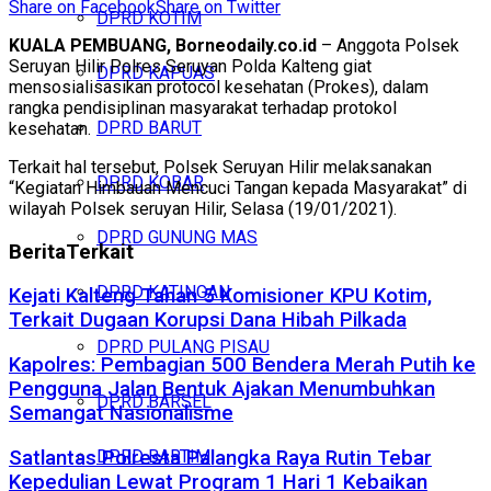
Share on Facebook
Share on Twitter
DPRD KOTIM
KUALA PEMBUANG, Borneodaily.co.id
– Anggota Polsek
Seruyan Hilir Polres Seruyan Polda Kalteng giat
DPRD KAPUAS
mensosialisasikan protocol kesehatan (Prokes), dalam
rangka pendisiplinan masyarakat terhadap protokol
DPRD BARUT
kesehatan.
Terkait hal tersebut, Polsek Seruyan Hilir melaksanakan
DPRD KOBAR
“Kegiatan Himbauan Mencuci Tangan kepada Masyarakat” di
wilayah Polsek seruyan Hilir, Selasa (19/01/2021).
DPRD GUNUNG MAS
Berita
Terkait
DPRD KATINGAN
Kejati Kalteng Tahan 5 Komisioner KPU Kotim,
Terkait Dugaan Korupsi Dana Hibah Pilkada
DPRD PULANG PISAU
Kapolres: Pembagian 500 Bendera Merah Putih ke
Pengguna Jalan Bentuk Ajakan Menumbuhkan
DPRD BARSEL
Semangat Nasionalisme
Satlantas Polresta Palangka Raya Rutin Tebar
DPRD BARTIM
Kepedulian Lewat Program 1 Hari 1 Kebaikan